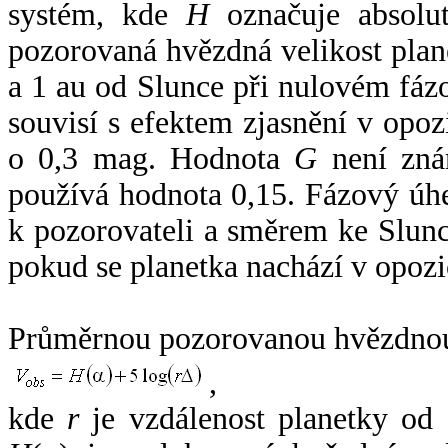
systém, kde
H
označuje absolut
pozorovaná hvězdná velikost plan
a 1 au od Slunce při nulovém fá
souvisí s efektem zjasnění v opoz
o 0,3 mag. Hodnota
G
není zná
používá hodnota 0,15. Fázový úh
k pozorovateli a směrem ke Slunc
pokud se planetka nachází v opozi
Průměrnou pozorovanou hvězdnou 
,
kde
r
je vzdálenost planetky od