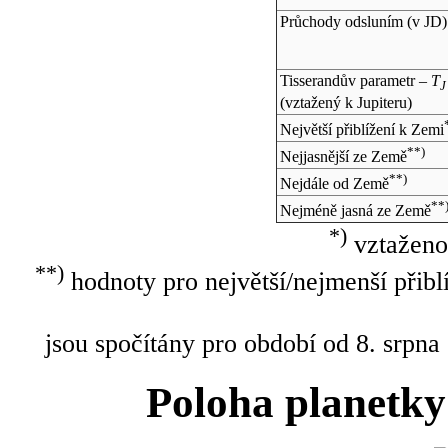
Průchody odsluním (v
JD
)
Tisserandův parametr –
T
J
(vztažený k Jupiteru)
Největší přiblížení k Zemi
**)
Nejjasnější ze Země
**)
Nejdále od Země
**
Nejméně jasná ze Země
*)
vztaženo
**)
hodnoty pro největší/nejmenší přibl
jsou spočítány pro období od 8. srpna
Poloha planetky