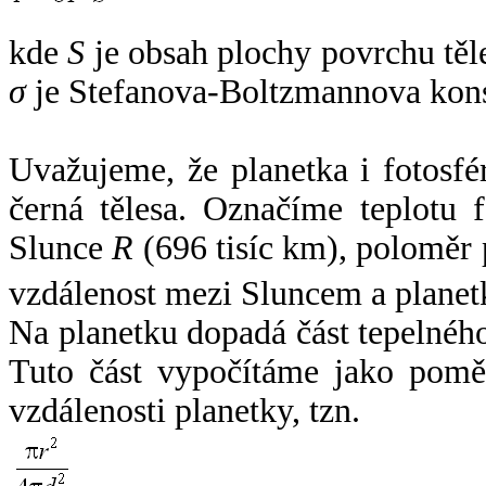
kde
S
je obsah plochy povrchu těl
σ
je Stefanova-Boltzmannova kons
Uvažujeme, že planetka i fotosfér
černá tělesa. Označíme teplotu 
Slunce
R
(696 tisíc km), poloměr
vzdálenost mezi Sluncem a plane
Na planetku dopadá část tepelnéh
Tuto část vypočítáme jako pomě
vzdálenosti planetky, tzn.