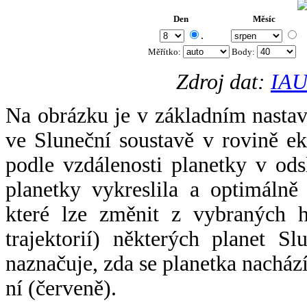
Den
Měsíc
.
Měřítko:
Body
:
Zdroj dat:
IAU
Na obrázku je v základním nastav
ve Sluneční soustavě v rovině ek
podle vzdálenosti planetky v odsl
planetky vykreslila a optimálně
které lze změnit z vybraných h
trajektorií) některých planet Sl
naznačuje, zda se planetka nacház
ní (červeně).