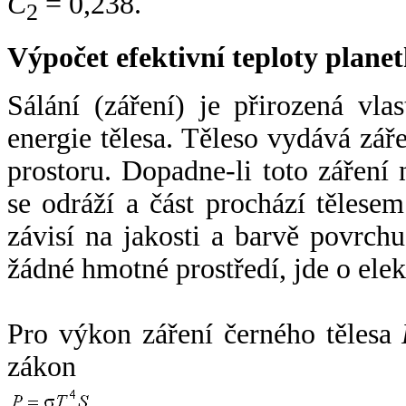
C
= 0,238.
2
Výpočet efektivní teploty plan
Sálání (záření) je přirozená vla
energie tělesa. Těleso vydává zá
prostoru. Dopadne-li toto záření n
se odráží a část prochází tělesem
závisí na jakosti a barvě povrch
žádné hmotné prostředí, jde o ele
Pro výkon záření černého tělesa
zákon