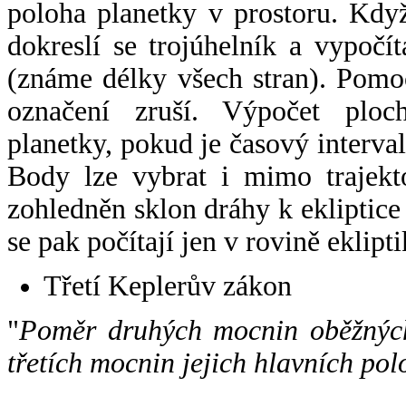
poloha planetky v prostoru. Kdy
dokreslí se trojúhelník a vypoč
(známe délky všech stran). Pomo
označení zruší. Výpočet ploch
planetky, pokud je časový interval
Body lze vybrat i mimo trajekto
zohledněn sklon dráhy k ekliptice
se pak počítají jen v rovině eklipti
Třetí Keplerův zákon
"
Poměr druhých mocnin oběžných
třetích mocnin jejich hlavních pol