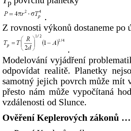
T
povrchu planetky
p
.
Z rovnosti výkonů dostaneme po 
.
Modelování vyjádření problemati
odpovídat realitě. Planetky nejso
samotný jejich povrch může mít v
přesto nám může vypočítaná hodn
vzdálenosti od Slunce.
Ověření Keplerových zákonů …