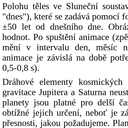
Polohu těles ve Sluneční sousta
"dnes"), které se zadává pomocí 
±50 let od dnešního dne. Obráz
hodnot. Po spuštění animace (zpě
mění v intervalu den, měsíc ne
animace je závislá na době potř
0,5-0,8 s).
Dráhové elementy kosmických t
gravitace Jupitera a Saturna neu
planety jsou platné pro delší č
obtížné jejich určení, neboť je 
přesnosti, jakou požadujeme. Pla