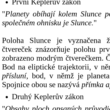
První Keplerův zákon
"
Planety obíhají kolem Slunce p
společném ohnisku je Slunce.
"
Poloha Slunce je vyznačena 
čtvereček znázorňuje polohu pr
zobrazeno modrým čtverečkem. Če
Bod na eliptické trajektorii, v n
přísluní
, bod, v němž je planet
Spojnice obou se nazývá
přímka a
Druhý Keplerův zákon
"
Obsahy ploch opsaných průvodič