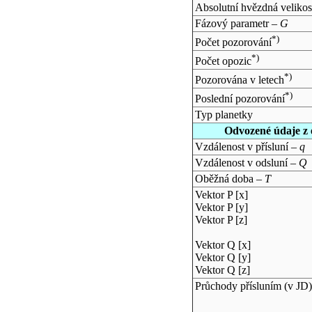
Absolutní hvězdná velikos
Fázový parametr –
G
*)
Počet pozorování
*)
Počet opozic
*)
Pozorována v letech
*)
Poslední pozorování
Typ planetky
Odvozené údaje z 
Vzdálenost v přísluní –
q
Vzdálenost v odsluní –
Q
Oběžná doba –
T
Vektor P [x]
Vektor P [y]
Vektor P [z]
Vektor Q [x]
Vektor Q [y]
Vektor Q [z]
Průchody přísluním (v
JD
)