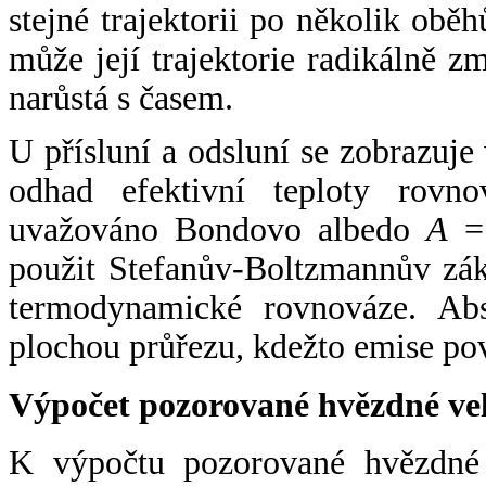
stejné trajektorii po několik oběh
může její trajektorie radikálně zm
narůstá s časem.
U přísluní a odsluní se zobrazuje
odhad efektivní teploty rovno
uvažováno Bondovo albedo
A
= 
použit Stefanův-Boltzmannův zák
termodynamické rovnováze. Abs
plochou průřezu, kdežto emise po
Výpočet pozorované hvězdné ve
K výpočtu pozorované hvězdné v