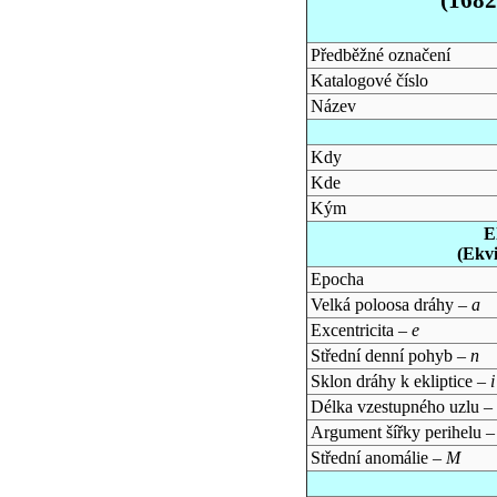
Předběžné označení
Katalogové číslo
Název
Kdy
Kde
Kým
E
(Ekv
Epocha
Velká poloosa dráhy –
a
Excentricita –
e
Střední denní pohyb –
n
Sklon dráhy k ekliptice –
i
Délka vzestupného uzlu –
Argument šířky perihelu 
Střední anomálie –
M