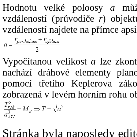
Hodnotu velké poloosy
a
může
vzdáleností (průvodiče
r
) objekt
vzdáleností najdete na přímce apsi
Vypočítanou velikost
a
lze zkont
nachází dráhové elementy plane
pomocí třetího Keplerova zák
zobrazená v levém horním rohu o
Stránka byla naposledy edi