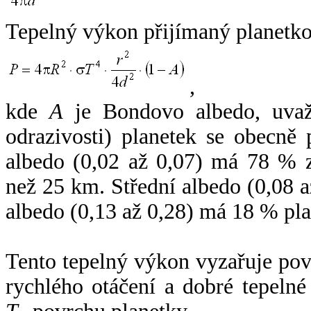
Tepelný výkon přijímaný planetko
,
kde
A
je Bondovo albedo, uvaž
odrazivosti) planetek se obecně
albedo (0,02 až 0,07) má 78 % z
než 25 km. Střední albedo (0,08 
albedo (0,13 až 0,28) má 18 % pla
Tento tepelný výkon vyzařuje po
rychlého otáčení a dobré tepelné