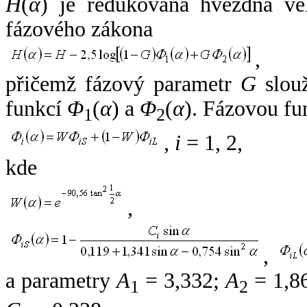
H
(
α
) je redukovaná hvězdná vel
fázového zákona
,
přičemž fázový parametr
G
slouž
funkcí
Φ
(
α
) a
Φ
(
α
). Fázovou fu
1
2
,
i
= 1, 2,
kde
,
,
a parametry
A
= 3,332;
A
= 1,8
1
2