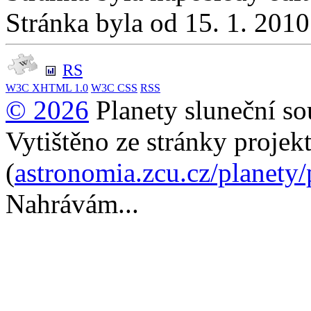
Stránka byla od 15. 1. 201
RS
W3C
XHTML 1.0
W3C
CSS
RSS
© 2026
Planety sluneční so
Vytištěno ze stránky projek
(
astronomia.zcu.cz/planety
Nahrávám...