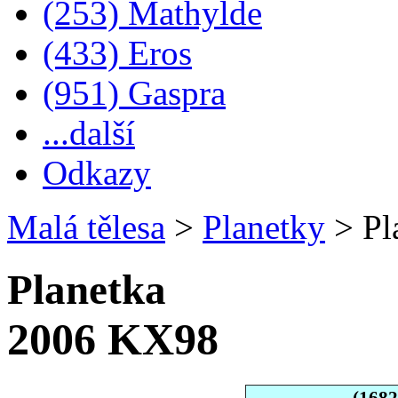
(253) Mathylde
(433) Eros
(951) Gaspra
...další
Odkazy
Malá tělesa
>
Planetky
>
Pl
Planetka
2006 KX98
(168