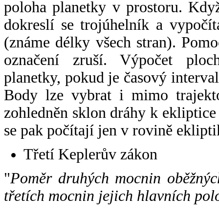
poloha planetky v prostoru. Kdy
dokreslí se trojúhelník a vypoč
(známe délky všech stran). Pomo
označení zruší. Výpočet ploch
planetky, pokud je časový interval
Body lze vybrat i mimo trajekto
zohledněn sklon dráhy k ekliptice
se pak počítají jen v rovině eklipti
Třetí Keplerův zákon
"
Poměr druhých mocnin oběžných
třetích mocnin jejich hlavních pol