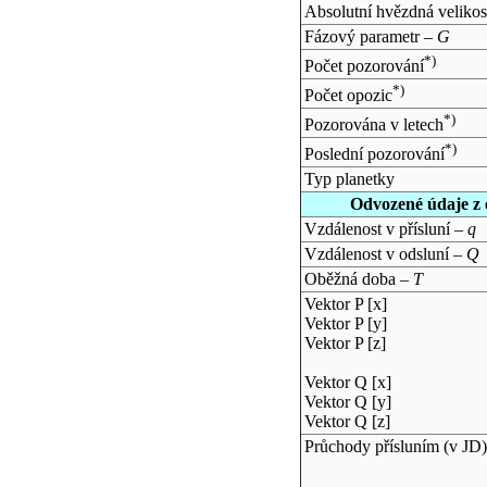
Absolutní hvězdná velikos
Fázový parametr –
G
*)
Počet pozorování
*)
Počet opozic
*)
Pozorována v letech
*)
Poslední pozorování
Typ planetky
Odvozené údaje z 
Vzdálenost v přísluní –
q
Vzdálenost v odsluní –
Q
Oběžná doba –
T
Vektor P [x]
Vektor P [y]
Vektor P [z]
Vektor Q [x]
Vektor Q [y]
Vektor Q [z]
Průchody přísluním (v
JD
)