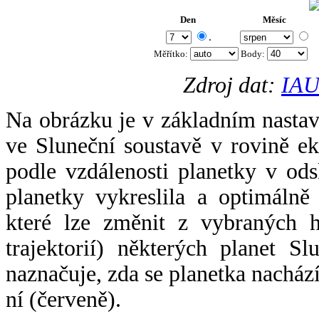
Den
Měsíc
.
Měřítko:
Body
:
Zdroj dat:
IAU
Na obrázku je v základním nastav
ve Sluneční soustavě v rovině ek
podle vzdálenosti planetky v odsl
planetky vykreslila a optimálně
které lze změnit z vybraných h
trajektorií) některých planet Sl
naznačuje, zda se planetka nacház
ní (červeně).