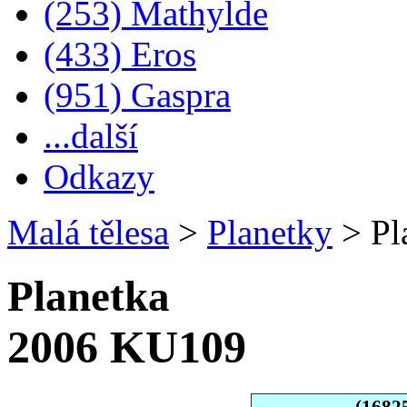
(253) Mathylde
(433) Eros
(951) Gaspra
...další
Odkazy
Malá tělesa
>
Planetky
>
Pl
Planetka
2006 KU109
(1682