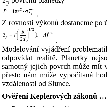
T
povrchu planetky
p
.
Z rovnosti výkonů dostaneme po 
.
Modelování vyjádření problemati
odpovídat realitě. Planetky nejso
samotný jejich povrch může mít v
přesto nám může vypočítaná hodn
vzdálenosti od Slunce.
Ověření Keplerových zákonů …