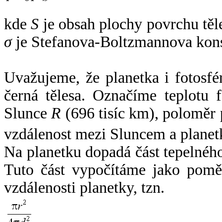
kde
S
je obsah plochy povrchu těl
σ
je Stefanova-Boltzmannova kons
Uvažujeme, že planetka i fotosfér
černá tělesa. Označíme teplotu 
Slunce
R
(696 tisíc km), poloměr
vzdálenost mezi Sluncem a plane
Na planetku dopadá část tepelnéh
Tuto část vypočítáme jako pomě
vzdálenosti planetky, tzn.