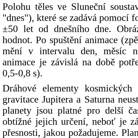
Polohu těles ve Sluneční sousta
"dnes"), které se zadává pomocí 
±50 let od dnešního dne. Obráz
hodnot. Po spuštění animace (zpě
mění v intervalu den, měsíc ne
animace je závislá na době potř
0,5-0,8 s).
Dráhové elementy kosmických t
gravitace Jupitera a Saturna neu
planety jsou platné pro delší č
obtížné jejich určení, neboť je 
přesnosti, jakou požadujeme. Pla