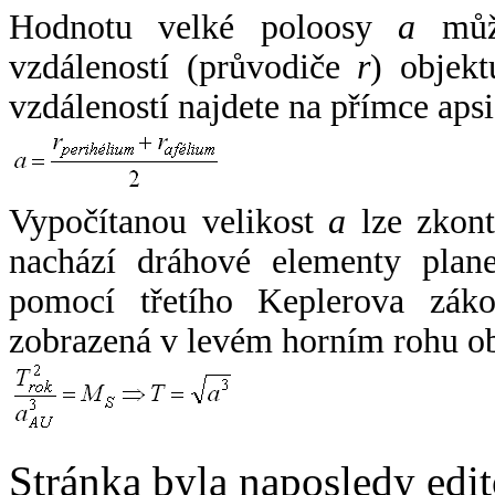
Hodnotu velké poloosy
a
může
vzdáleností (průvodiče
r
) objekt
vzdáleností najdete na přímce apsi
Vypočítanou velikost
a
lze zkont
nachází dráhové elementy plane
pomocí třetího Keplerova zák
zobrazená v levém horním rohu o
Stránka byla naposledy edi