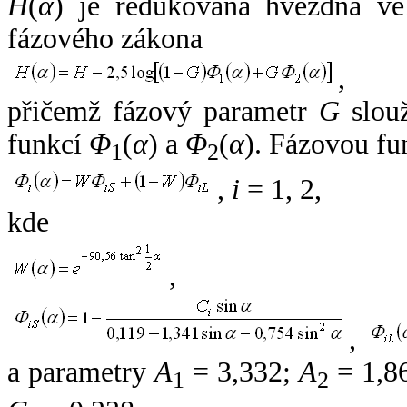
H
(
α
) je redukovaná hvězdná vel
fázového zákona
,
přičemž fázový parametr
G
slouž
funkcí
Φ
(
α
) a
Φ
(
α
). Fázovou fu
1
2
,
i
= 1, 2,
kde
,
,
a parametry
A
= 3,332;
A
= 1,8
1
2