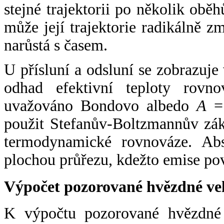
stejné trajektorii po několik oběh
může její trajektorie radikálně zm
narůstá s časem.
U přísluní a odsluní se zobrazuje
odhad efektivní teploty rovno
uvažováno Bondovo albedo
A
= 
použit Stefanův-Boltzmannův zák
termodynamické rovnováze. Abs
plochou průřezu, kdežto emise po
Výpočet pozorované hvězdné ve
K výpočtu pozorované hvězdné v