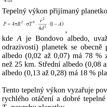
Tepelný výkon přijímaný planetko
,
kde
A
je Bondovo albedo, uvaž
odrazivosti) planetek se obecně
albedo (0,02 až 0,07) má 78 % z
než 25 km. Střední albedo (0,08 
albedo (0,13 až 0,28) má 18 % pla
Tento tepelný výkon vyzařuje po
rychlého otáčení a dobré tepelné