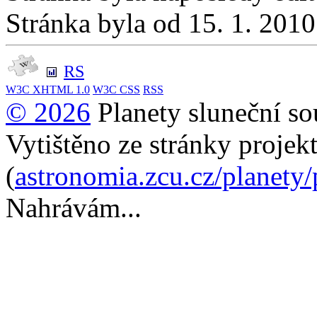
Stránka byla od 15. 1. 201
RS
W3C
XHTML 1.0
W3C
CSS
RSS
© 2026
Planety sluneční so
Vytištěno ze stránky projek
(
astronomia.zcu.cz/planety
Nahrávám...