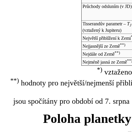
Průchody odsluním (v
JD
)
Tisserandův parametr –
T
J
(vztažený k Jupiteru)
Největší přiblížení k Zemi
**)
Nejjasnější ze Země
**)
Nejdále od Země
**
Nejméně jasná ze Země
*)
vztaženo
**)
hodnoty pro největší/nejmenší přibl
jsou spočítány pro období od 7. srpna
Poloha planetky