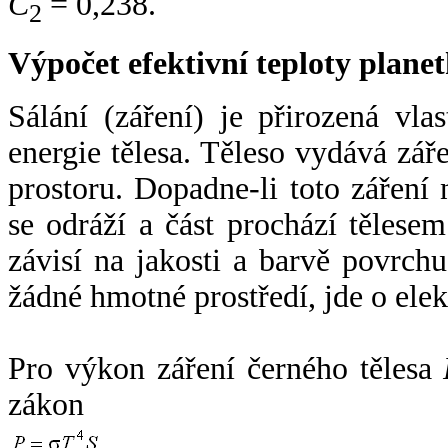
C
= 0,238.
2
Výpočet efektivní teploty plan
Sálání (záření) je přirozená vla
energie tělesa. Těleso vydává zá
prostoru. Dopadne-li toto záření n
se odráží a část prochází tělesem
závisí na jakosti a barvě povrch
žádné hmotné prostředí, jde o ele
Pro výkon záření černého tělesa
zákon