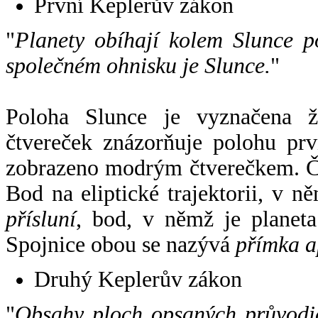
První Keplerův zákon
"
Planety obíhají kolem Slunce p
společném ohnisku je Slunce.
"
Poloha Slunce je vyznačena 
čtvereček znázorňuje polohu pr
zobrazeno modrým čtverečkem. Če
Bod na eliptické trajektorii, v n
přísluní
, bod, v němž je planet
Spojnice obou se nazývá
přímka a
Druhý Keplerův zákon
"
Obsahy ploch opsaných průvodič