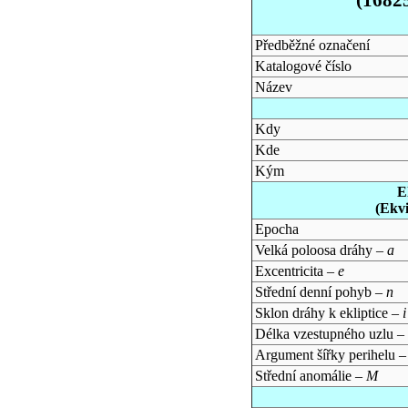
Předběžné označení
Katalogové číslo
Název
Kdy
Kde
Kým
E
(Ekv
Epocha
Velká poloosa dráhy –
a
Excentricita –
e
Střední denní pohyb –
n
Sklon dráhy k ekliptice –
i
Délka vzestupného uzlu –
Argument šířky perihelu 
Střední anomálie –
M