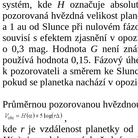
systém, kde
H
označuje absolut
pozorovaná hvězdná velikost plan
a 1 au od Slunce při nulovém fá
souvisí s efektem zjasnění v opoz
o 0,3 mag. Hodnota
G
není zná
používá hodnota 0,15. Fázový úh
k pozorovateli a směrem ke Slunc
pokud se planetka nachází v opozi
Průměrnou pozorovanou hvězdnou 
,
kde
r
je vzdálenost planetky od