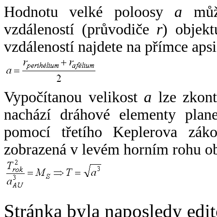
Hodnotu velké poloosy
a
může
vzdáleností (průvodiče
r
) objekt
vzdáleností najdete na přímce apsi
Vypočítanou velikost
a
lze zkont
nachází dráhové elementy plane
pomocí třetího Keplerova zák
zobrazená v levém horním rohu o
Stránka byla naposledy edi