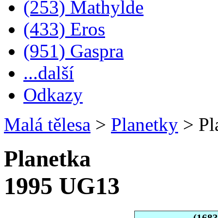
(253) Mathylde
(433) Eros
(951) Gaspra
...další
Odkazy
Malá tělesa
>
Planetky
>
Pl
Planetka
1995 UG13
(168