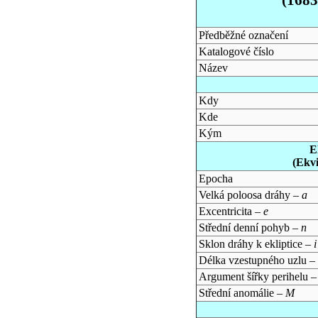
Předběžné označení
Katalogové číslo
Název
Kdy
Kde
Kým
E
(Ekv
Epocha
Velká poloosa dráhy –
a
Excentricita –
e
Střední denní pohyb –
n
Sklon dráhy k ekliptice –
i
Délka vzestupného uzlu –
Argument šířky perihelu 
Střední anomálie –
M