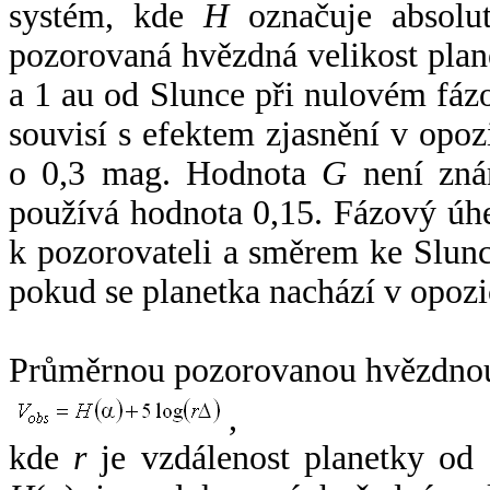
systém, kde
H
označuje absolut
pozorovaná hvězdná velikost plan
a 1 au od Slunce při nulovém fá
souvisí s efektem zjasnění v opoz
o 0,3 mag. Hodnota
G
není zná
používá hodnota 0,15. Fázový úh
k pozorovateli a směrem ke Slunc
pokud se planetka nachází v opozi
Průměrnou pozorovanou hvězdnou 
,
kde
r
je vzdálenost planetky od