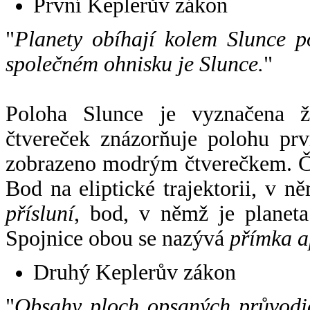
První Keplerův zákon
"
Planety obíhají kolem Slunce p
společném ohnisku je Slunce.
"
Poloha Slunce je vyznačena 
čtvereček znázorňuje polohu pr
zobrazeno modrým čtverečkem. Če
Bod na eliptické trajektorii, v n
přísluní
, bod, v němž je planet
Spojnice obou se nazývá
přímka a
Druhý Keplerův zákon
"
Obsahy ploch opsaných průvodič