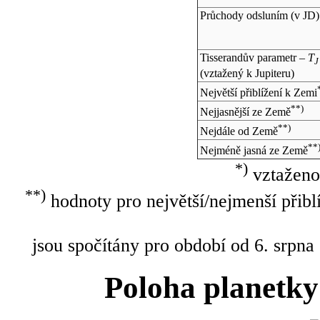
Průchody odsluním (v
JD
)
Tisserandův parametr –
T
J
(vztažený k Jupiteru)
Největší přiblížení k Zemi
**)
Nejjasnější ze Země
**)
Nejdále od Země
**
Nejméně jasná ze Země
*)
vztaženo
**)
hodnoty pro největší/nejmenší přibl
jsou spočítány pro období od 6. srpna
Poloha planetky