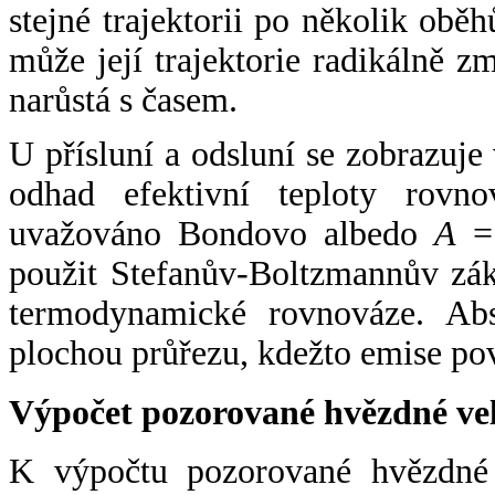
stejné trajektorii po několik oběh
může její trajektorie radikálně zm
narůstá s časem.
U přísluní a odsluní se zobrazuje
odhad efektivní teploty rovno
uvažováno Bondovo albedo
A
= 
použit Stefanův-Boltzmannův zák
termodynamické rovnováze. Abs
plochou průřezu, kdežto emise po
Výpočet pozorované hvězdné ve
K výpočtu pozorované hvězdné v