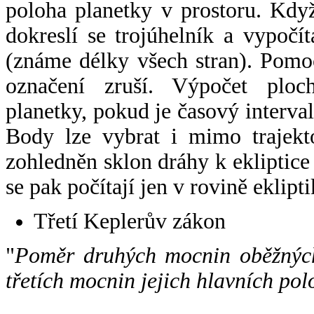
poloha planetky v prostoru. Kdy
dokreslí se trojúhelník a vypoč
(známe délky všech stran). Pomo
označení zruší. Výpočet ploch
planetky, pokud je časový interval
Body lze vybrat i mimo trajekto
zohledněn sklon dráhy k ekliptice
se pak počítají jen v rovině eklipti
Třetí Keplerův zákon
"
Poměr druhých mocnin oběžných
třetích mocnin jejich hlavních pol