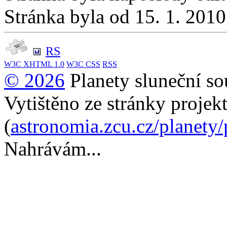
Stránka byla od 15. 1. 201
RS
W3C
XHTML 1.0
W3C
CSS
RSS
© 2026
Planety sluneční so
Vytištěno ze stránky projek
(
astronomia.zcu.cz/planety
Nahrávám...