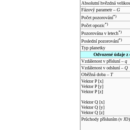
Absolutní hvězdná velikos
Fázový parametr –
G
*)
Počet pozorování
*)
Počet opozic
*)
Pozorována v letech
*)
Poslední pozorování
Typ planetky
Odvozené údaje z 
Vzdálenost v přísluní –
q
Vzdálenost v odsluní –
Q
Oběžná doba –
T
Vektor P [x]
Vektor P [y]
Vektor P [z]
Vektor Q [x]
Vektor Q [y]
Vektor Q [z]
Průchody přísluním (v
JD
)