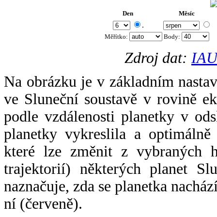
Den
Měsíc
.
Měřítko:
Body
:
Zdroj dat:
IAU
Na obrázku je v základním nastav
ve Sluneční soustavě v rovině ek
podle vzdálenosti planetky v odsl
planetky vykreslila a optimálně
které lze změnit z vybraných h
trajektorií) některých planet Sl
naznačuje, zda se planetka nacház
ní (červeně).