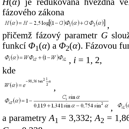
H
(
α
) je redukovaná hvězdná vel
fázového zákona
,
přičemž fázový parametr
G
slouž
funkcí
Φ
(
α
) a
Φ
(
α
). Fázovou fu
1
2
,
i
= 1, 2,
kde
,
,
a parametry
A
= 3,332;
A
= 1,8
1
2