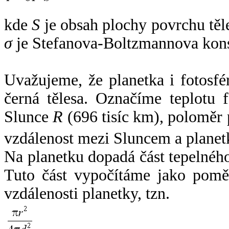
kde
S
je obsah plochy povrchu těl
σ
je Stefanova-Boltzmannova kons
Uvažujeme, že planetka i fotosfér
černá tělesa. Označíme teplotu 
Slunce
R
(696 tisíc km), poloměr
vzdálenost mezi Sluncem a plane
Na planetku dopadá část tepelnéh
Tuto část vypočítáme jako pomě
vzdálenosti planetky, tzn.