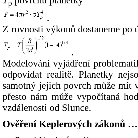
T
povrchu planetky
p
.
Z rovnosti výkonů dostaneme po 
.
Modelování vyjádření problemati
odpovídat realitě. Planetky nejso
samotný jejich povrch může mít v
přesto nám může vypočítaná hodn
vzdálenosti od Slunce.
Ověření Keplerových zákonů …