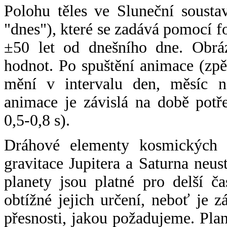
Polohu těles ve Sluneční sousta
"dnes"), které se zadává pomocí 
±50 let od dnešního dne. Obráz
hodnot. Po spuštění animace (zpě
mění v intervalu den, měsíc ne
animace je závislá na době potř
0,5-0,8 s).
Dráhové elementy kosmických t
gravitace Jupitera a Saturna neu
planety jsou platné pro delší č
obtížné jejich určení, neboť je 
přesnosti, jakou požadujeme. Pla