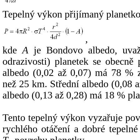
Tepelný výkon přijímaný planetko
,
kde
A
je Bondovo albedo, uvaž
odrazivosti) planetek se obecně
albedo (0,02 až 0,07) má 78 % z
než 25 km. Střední albedo (0,08 
albedo (0,13 až 0,28) má 18 % pla
Tento tepelný výkon vyzařuje po
rychlého otáčení a dobré tepelné