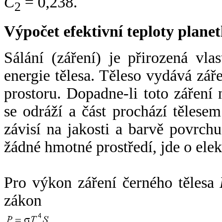
C
= 0,238.
2
Výpočet efektivní teploty plan
Sálání (záření) je přirozená vla
energie tělesa. Těleso vydává zá
prostoru. Dopadne-li toto záření n
se odráží a část prochází tělesem
závisí na jakosti a barvě povrch
žádné hmotné prostředí, jde o ele
Pro výkon záření černého tělesa
zákon