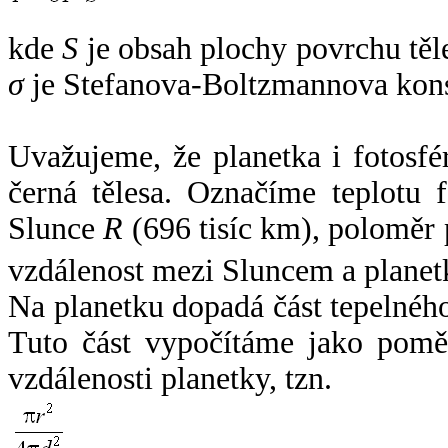
kde
S
je obsah plochy povrchu těl
σ
je Stefanova-Boltzmannova kons
Uvažujeme, že planetka i fotosfér
černá tělesa. Označíme teplotu 
Slunce
R
(696 tisíc km), poloměr
vzdálenost mezi Sluncem a plane
Na planetku dopadá část tepelnéh
Tuto část vypočítáme jako pomě
vzdálenosti planetky, tzn.