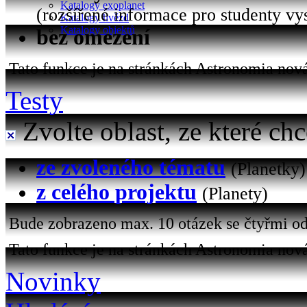
Katalogy exoplanet
(rozšířené informace pro studenty vy
Katalogy hvězd
Katalogy objektů
bez omezení
Tato funkce je na stránkách Astronomia nová 
Testy
Zvolte oblast, ze které chc
ze zvoleného tématu
(Planetky)
z celého projektu
(Planety)
Bude zobrazeno max. 10 otázek se čtyřmi od
Tato funkce je na stránkách Astronomia nová
Novinky