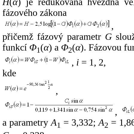
H
(
α
) je redukovaná hvězdná vel
fázového zákona
,
přičemž fázový parametr
G
slouž
funkcí
Φ
(
α
) a
Φ
(
α
). Fázovou fu
1
2
,
i
= 1, 2,
kde
,
,
a parametry
A
= 3,332;
A
= 1,8
1
2