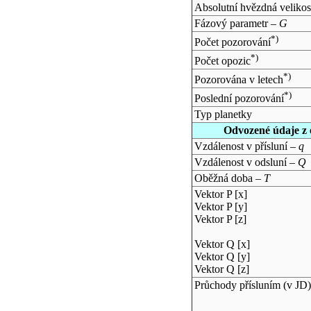
Absolutní hvězdná velikos
Fázový parametr –
G
*)
Počet pozorování
*)
Počet opozic
*)
Pozorována v letech
*)
Poslední pozorování
Typ planetky
Odvozené údaje z 
Vzdálenost v přísluní –
q
Vzdálenost v odsluní –
Q
Oběžná doba –
T
Vektor P [x]
Vektor P [y]
Vektor P [z]
Vektor Q [x]
Vektor Q [y]
Vektor Q [z]
Průchody přísluním (v
JD
)