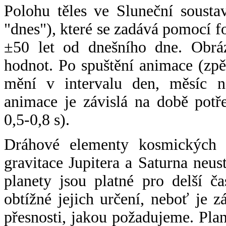
Polohu těles ve Sluneční sousta
"dnes"), které se zadává pomocí 
±50 let od dnešního dne. Obráz
hodnot. Po spuštění animace (zpě
mění v intervalu den, měsíc ne
animace je závislá na době potř
0,5-0,8 s).
Dráhové elementy kosmických t
gravitace Jupitera a Saturna neu
planety jsou platné pro delší č
obtížné jejich určení, neboť je 
přesnosti, jakou požadujeme. Pla