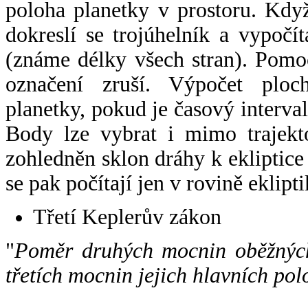
poloha planetky v prostoru. Kdy
dokreslí se trojúhelník a vypoč
(známe délky všech stran). Pomo
označení zruší. Výpočet ploch
planetky, pokud je časový interval
Body lze vybrat i mimo trajekto
zohledněn sklon dráhy k ekliptice
se pak počítají jen v rovině eklipti
Třetí Keplerův zákon
"
Poměr druhých mocnin oběžných
třetích mocnin jejich hlavních pol