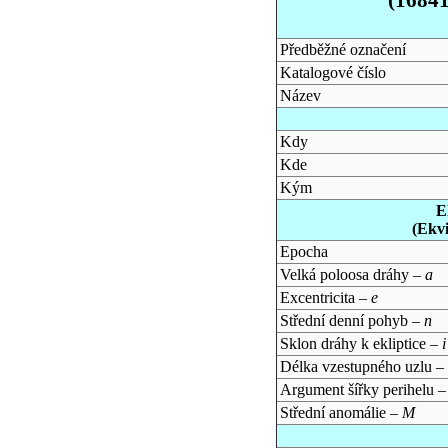
Předběžné označení
Katalogové číslo
Název
Kdy
Kde
Kým
E
(Ekv
Epocha
Velká poloosa dráhy –
a
Excentricita –
e
Střední denní pohyb –
n
Sklon dráhy k ekliptice –
i
Délka vzestupného uzlu –
Argument šířky perihelu 
Střední anomálie –
M