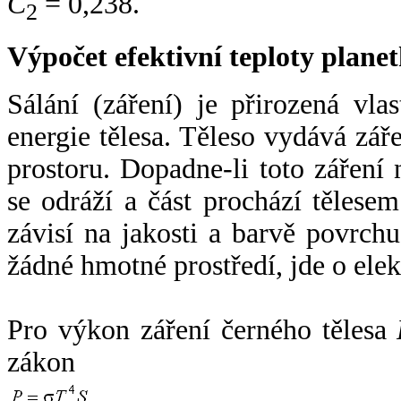
C
= 0,238.
2
Výpočet efektivní teploty plan
Sálání (záření) je přirozená vla
energie tělesa. Těleso vydává zá
prostoru. Dopadne-li toto záření n
se odráží a část prochází tělesem
závisí na jakosti a barvě povrch
žádné hmotné prostředí, jde o ele
Pro výkon záření černého tělesa
zákon