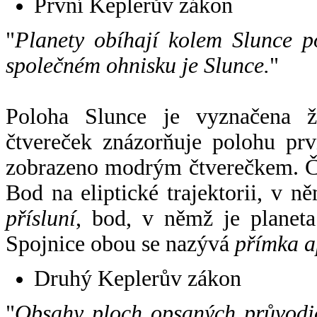
První Keplerův zákon
"
Planety obíhají kolem Slunce p
společném ohnisku je Slunce.
"
Poloha Slunce je vyznačena 
čtvereček znázorňuje polohu pr
zobrazeno modrým čtverečkem. Če
Bod na eliptické trajektorii, v n
přísluní
, bod, v němž je planet
Spojnice obou se nazývá
přímka a
Druhý Keplerův zákon
"
Obsahy ploch opsaných průvodič