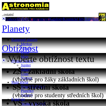
..ostatní
Galaxie
Hvězdy
Astronomové
Katalogy
Kosmické lety
Astrofoto
Planety
Kamenné planety
Merkur
Obtížnost
Venuše
Země
Vyberte obtížnost textu
Mars
Plynné planety
Jupiter
ZŠ - základní škola
Saturn
Uran
(vhodné pro žáky základních škol)
Neptun
Malá tělesa
SŠ - střední škola
Trpasličí planety
Planetky
(vhodné pro studenty středních škol)
Komety
Katalogy
VŠ - vysoká škola
Seznam planetek