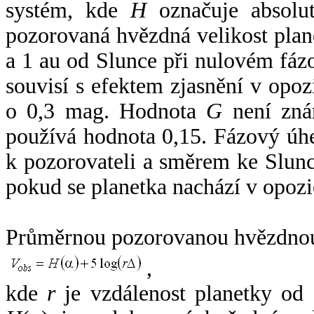
systém, kde
H
označuje absolut
pozorovaná hvězdná velikost plan
a 1 au od Slunce při nulovém fá
souvisí s efektem zjasnění v opoz
o 0,3 mag. Hodnota
G
není zná
používá hodnota 0,15. Fázový úh
k pozorovateli a směrem ke Slunc
pokud se planetka nachází v opozi
Průměrnou pozorovanou hvězdnou 
,
kde
r
je vzdálenost planetky od