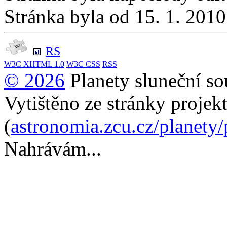
Stránka byla od 15. 1. 201
RS
W3C
XHTML 1.0
W3C
CSS
RSS
© 2026
Planety sluneční so
Vytištěno ze stránky projek
(
astronomia.zcu.cz/planety
Nahrávám...