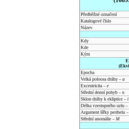
Předběžné označení
Katalogové číslo
Název
Kdy
Kde
Kým
E
(Ekv
Epocha
Velká poloosa dráhy –
a
Excentricita –
e
Střední denní pohyb –
n
Sklon dráhy k ekliptice –
i
Délka vzestupného uzlu –
Argument šířky perihelu 
Střední anomálie –
M