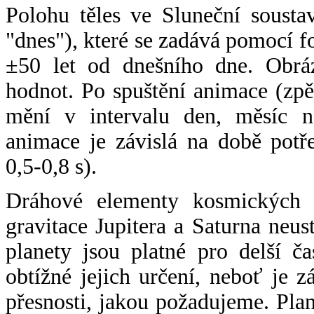
Polohu těles ve Sluneční sousta
"dnes"), které se zadává pomocí 
±50 let od dnešního dne. Obráz
hodnot. Po spuštění animace (zpě
mění v intervalu den, měsíc ne
animace je závislá na době potř
0,5-0,8 s).
Dráhové elementy kosmických t
gravitace Jupitera a Saturna neu
planety jsou platné pro delší č
obtížné jejich určení, neboť je 
přesnosti, jakou požadujeme. Pla