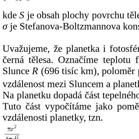
kde
S
je obsah plochy povrchu těl
σ
je Stefanova-Boltzmannova kons
Uvažujeme, že planetka i fotosfér
černá tělesa. Označíme teplotu 
Slunce
R
(696 tisíc km), poloměr
vzdálenost mezi Sluncem a plane
Na planetku dopadá část tepelnéh
Tuto část vypočítáme jako pomě
vzdálenosti planetky, tzn.