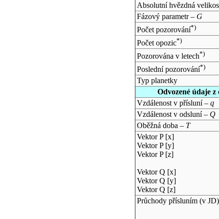
Absolutní hvězdná velikos
Fázový parametr –
G
*)
Počet pozorování
*)
Počet opozic
*)
Pozorována v letech
*)
Poslední pozorování
Typ planetky
Odvozené údaje z 
Vzdálenost v přísluní –
q
Vzdálenost v odsluní –
Q
Oběžná doba –
T
Vektor P [x]
Vektor P [y]
Vektor P [z]
Vektor Q [x]
Vektor Q [y]
Vektor Q [z]
Průchody přísluním (v
JD
)