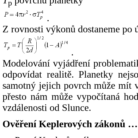
T
povrchu planetky
p
.
Z rovnosti výkonů dostaneme po 
.
Modelování vyjádření problemati
odpovídat realitě. Planetky nejso
samotný jejich povrch může mít v
přesto nám může vypočítaná hodn
vzdálenosti od Slunce.
Ověření Keplerových zákonů …