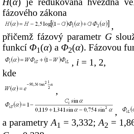
H
(
α
) je redukovaná hvězdná vel
fázového zákona
,
přičemž fázový parametr
G
slouž
funkcí
Φ
(
α
) a
Φ
(
α
). Fázovou fu
1
2
,
i
= 1, 2,
kde
,
,
a parametry
A
= 3,332;
A
= 1,8
1
2