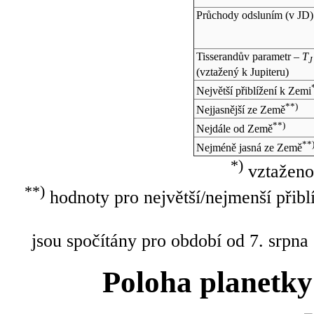
Průchody odsluním (v
JD
)
Tisserandův parametr –
T
J
(vztažený k Jupiteru)
Největší přiblížení k Zemi
**)
Nejjasnější ze Země
**)
Nejdále od Země
**
Nejméně jasná ze Země
*)
vztaženo
**)
hodnoty pro největší/nejmenší přibl
jsou spočítány pro období od 7. srpna
Poloha planetky