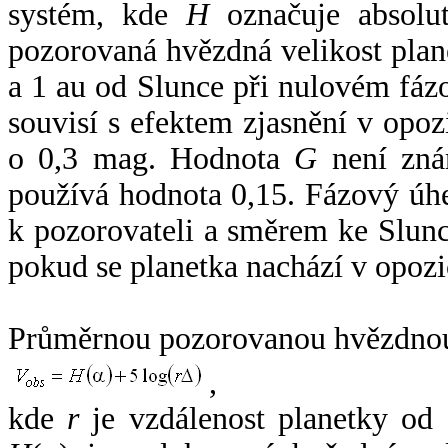
systém, kde
H
označuje absolut
pozorovaná hvězdná velikost plan
a 1 au od Slunce při nulovém fá
souvisí s efektem zjasnění v opoz
o 0,3 mag. Hodnota
G
není zná
používá hodnota 0,15. Fázový úh
k pozorovateli a směrem ke Slunc
pokud se planetka nachází v opozi
Průměrnou pozorovanou hvězdnou 
,
kde
r
je vzdálenost planetky od