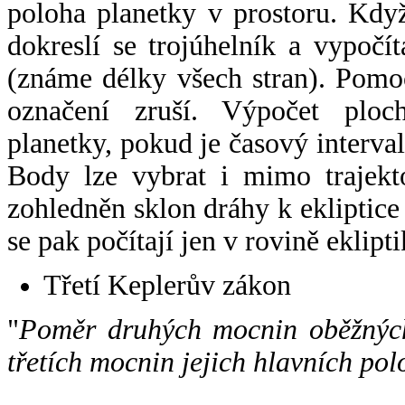
poloha planetky v prostoru. Kdy
dokreslí se trojúhelník a vypoč
(známe délky všech stran). Pomo
označení zruší. Výpočet ploch
planetky, pokud je časový interval
Body lze vybrat i mimo trajekto
zohledněn sklon dráhy k ekliptice
se pak počítají jen v rovině eklipti
Třetí Keplerův zákon
"
Poměr druhých mocnin oběžných
třetích mocnin jejich hlavních pol