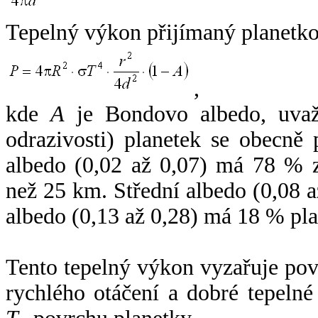
Tepelný výkon přijímaný planetko
,
kde
A
je Bondovo albedo, uvaž
odrazivosti) planetek se obecně
albedo (0,02 až 0,07) má 78 % z
než 25 km. Střední albedo (0,08 
albedo (0,13 až 0,28) má 18 % pla
Tento tepelný výkon vyzařuje po
rychlého otáčení a dobré tepelné