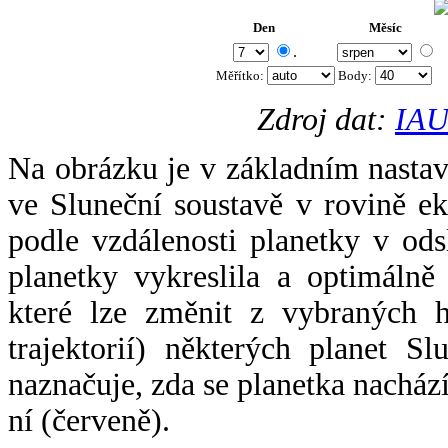
Den
Měsíc
.
Měřítko:
Body
:
Zdroj dat:
IAU
Na obrázku je v základním nastav
ve Sluneční soustavě v rovině ek
podle vzdálenosti planetky v odsl
planetky vykreslila a optimálně
které lze změnit z vybraných h
trajektorií) některých planet Sl
naznačuje, zda se planetka nacház
ní (červeně).