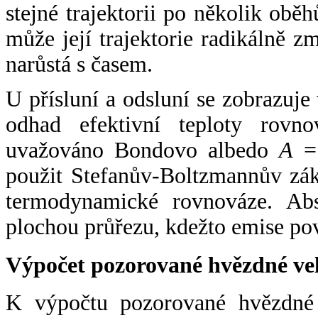
stejné trajektorii po několik oběh
může její trajektorie radikálně zm
narůstá s časem.
U přísluní a odsluní se zobrazuje
odhad efektivní teploty rovno
uvažováno Bondovo albedo
A
= 
použit Stefanův-Boltzmannův zák
termodynamické rovnováze. Abs
plochou průřezu, kdežto emise po
Výpočet pozorované hvězdné ve
K výpočtu pozorované hvězdné v