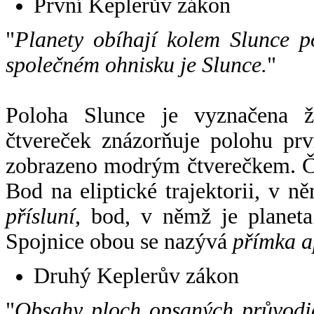
První Keplerův zákon
"
Planety obíhají kolem Slunce p
společném ohnisku je Slunce.
"
Poloha Slunce je vyznačena 
čtvereček znázorňuje polohu pr
zobrazeno modrým čtverečkem. Če
Bod na eliptické trajektorii, v n
přísluní
, bod, v němž je planet
Spojnice obou se nazývá
přímka a
Druhý Keplerův zákon
"
Obsahy ploch opsaných průvodič