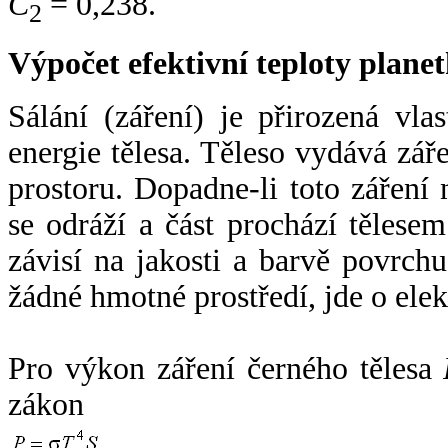
C
= 0,238.
2
Výpočet efektivní teploty plan
Sálání (záření) je přirozená vla
energie tělesa. Těleso vydává zá
prostoru. Dopadne-li toto záření n
se odráží a část prochází tělesem
závisí na jakosti a barvě povrch
žádné hmotné prostředí, jde o ele
Pro výkon záření černého tělesa
zákon