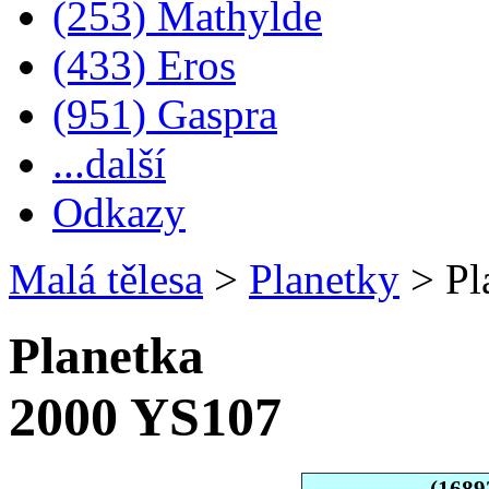
(253) Mathylde
(433) Eros
(951) Gaspra
...další
Odkazy
Malá tělesa
>
Planetky
>
Pl
Planetka
2000 YS107
(1689