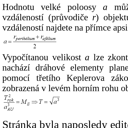
Hodnotu velké poloosy
a
může
vzdáleností (průvodiče
r
) objekt
vzdáleností najdete na přímce apsi
Vypočítanou velikost
a
lze zkont
nachází dráhové elementy plane
pomocí třetího Keplerova zák
zobrazená v levém horním rohu o
Stránka byla naposledy edi