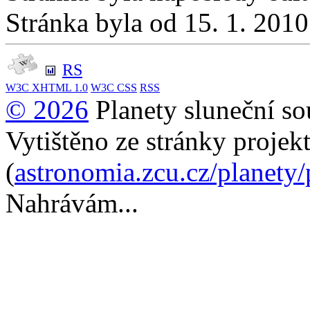
Stránka byla od 15. 1. 201
RS
W3C
XHTML 1.0
W3C
CSS
RSS
© 2026
Planety sluneční so
Vytištěno ze stránky projek
(
astronomia.zcu.cz/planety
Nahrávám...