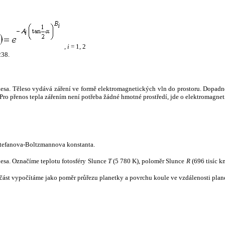
,
i
= 1, 2
238.
tělesa. Těleso vydává záření ve formě elektromagnetických vln do prostoru. Dopadne-l
u. Pro přenos tepla zářením není potřeba žádné hmotné prostředí, jde o elektromagnet
tefanova-Boltzmannova konstanta.
tělesa. Označíme teplotu fotosféry Slunce
T
(5 780 K), poloměr Slunce
R
(696 tisíc k
část vypočítáme jako poměr průřezu planetky a povrchu koule ve vzdálenosti plane