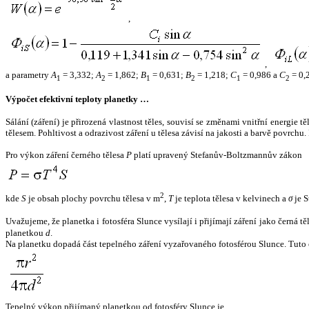
,
,
a parametry
A
= 3,332;
A
= 1,862;
B
= 0,631;
B
= 1,218;
C
= 0,986 a
C
= 0,
1
2
1
2
1
2
Výpočet efektivní teploty planetky …
Sálání (záření) je přirozená vlastnost těles, souvisí se změnami vnitřní energie 
tělesem. Pohltivost a odrazivost záření u tělesa závisí na jakosti a barvě povrch
Pro výkon záření černého tělesa
P
platí upravený Stefanův-Boltzmannův zákon
2
kde
S
je obsah plochy povrchu tělesa v m
,
T
je teplota tělesa v kelvinech a
σ
je S
Uvažujeme, že planetka i fotosféra Slunce vysílají i přijímají záření jako černá 
planetkou
d
.
Na planetku dopadá část tepelného záření vyzařovaného fotosférou Slunce. Tuto 
Tepelný výkon přijímaný planetkou od fotosféry Slunce je