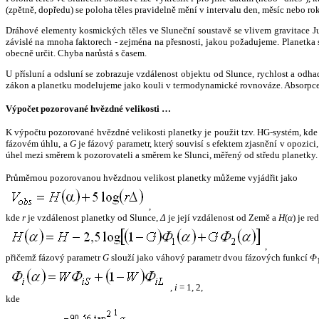
(zpětně, dopředu) se poloha těles pravidelně mění v intervalu den, měsíc nebo ro
Dráhové elementy kosmických těles ve Sluneční soustavě se vlivem gravitace Jup
závislé na mnoha faktorech - zejména na přesnosti, jakou požadujeme. Planetka se
obecně určit. Chyba narůstá s časem.
U přísluní a odsluní se zobrazuje vzdálenost objektu od Slunce, rychlost a od
zákon a planetku modelujeme jako kouli v termodynamické rovnováze. Absorpce 
Výpočet pozorované hvězdné velikosti …
K výpočtu pozorované hvězdné velikosti planetky je použit tzv. HG-systém, kd
fázovém úhlu, a
G
je fázový parametr, který souvisí s efektem zjasnění v opozic
úhel mezi směrem k pozorovateli a směrem ke Slunci, měřený od středu planetky. 
Průměrnou pozorovanou hvězdnou velikost planetky můžeme vyjádřit jako
,
kde
r
je vzdálenost planetky od Slunce,
Δ
je její vzdálenost od Země a
H
(
α
) je r
,
přičemž fázový parametr
G
slouží jako váhový parametr dvou fázových funkcí
Φ
,
i
= 1, 2,
kde