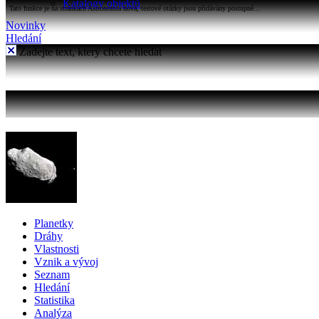
Katalogy objektů
Tato funkce je na stránkách Astronomia nová, testové otázky jsou přidávány postupně...
Novinky
Hledání
Zadejte text, který chcete hledat
Planetky
Dráhy
Vlastnosti
Vznik a vývoj
Seznam
Hledání
Statistika
Analýza