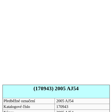
(170943) 2005 AJ54
Předběžné označení
2005 AJ54
Katalogové číslo
170943