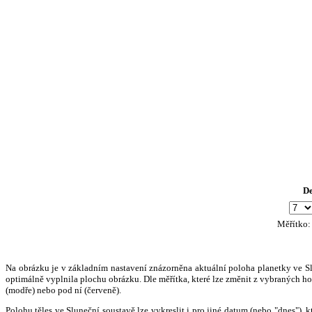
D
Měřítko
Na obrázku je v základním nastavení znázorněna aktuální poloha planetky ve Slun
optimálně vyplnila plochu obrázku. Dle měřítka, které lze změnit z vybraných hod
(modře) nebo pod ní (červeně).
Polohu těles ve Sluneční soustavě lze vykreslit i pro jiné datum (nebo "dnes")