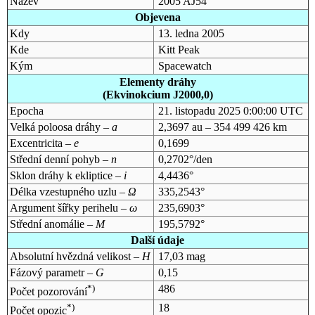
Název
2005 AJ54
Objevena
Kdy
13. ledna 2005
Kde
Kitt Peak
Kým
Spacewatch
Elementy dráhy
(Ekvinokcium J2000,0)
Epocha
21. listopadu 2025 0:00:00 UTC
Velká poloosa dráhy –
a
2,3697 au – 354 499 426 km
Excentricita –
e
0,1699
Střední denní pohyb –
n
0,2702°/den
Sklon dráhy k ekliptice –
i
4,4436°
Délka vzestupného uzlu –
Ω
335,2543°
Argument šířky perihelu –
ω
235,6903°
Střední anomálie –
M
195,5792°
Další údaje
Absolutní hvězdná velikost –
H
17,03 mag
Fázový parametr –
G
0,15
*)
486
Počet pozorování
*)
18
Počet opozic