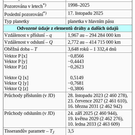
*)
1998–2025
Pozorována v letech
*)
17. listopadu 2025
Poslední pozorování
Typ planetky
planetka v hlavním pásu
Odvozené údaje z elementů dráhy a dalších údajů
Vzdálenost v přísluní –
q
1,967 au – 294 284 000 km
Vzdálenost v odsluní –
Q
2,772 au – 414 715 000 km
Oběžná doba –
T
3,648 roků – 1 332,4 dnů
Vektor P [x]
−0,8566
Vektor P [y]
−0,4443
Vektor P [z]
−0,2623
Vektor Q [x]
0,5149
Vektor Q [y]
−0,7681
Vektor Q [z]
−0,3806
Průchody přísluním (v
JD
)
28. listopadu 2023
(2 460 278),
23. července 2027
(2 461 610),
16. března 2031
(2 462 942)
Průchody odsluním (v
JD
)
24. září 2025
(2 460 944),
19. května 2029
(2 462 276),
10. ledna 2033
(2 463 609)
Tisserandův parametr –
T
3,5
J