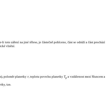
i toto záření na jiné těleso, je částečně pohlceno, část se odráží a část prochází
ické vlnění.
m), poloměr planetky
r
, teplotu povrchu planetky
T
a vzdálenost mezi Sluncem a
p
tky, tzn.