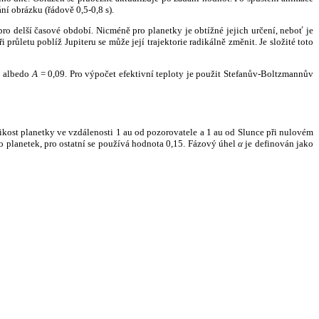
ní obrázku (řádově 0,5-0,8 s).
ro delší časové období. Nicméně pro planetky je obtížné jejich určení, neboť je
růletu poblíž Jupiteru se může její trajektorie radikálně změnit. Je složité toto
o albedo
A
= 0,09. Pro výpočet efektivní teploty je použit Stefanův-Boltzmannův
kost planetky ve vzdálenosti 1 au od pozorovatele a 1 au od Slunce při nulovém
planetek, pro ostatní se používá hodnota 0,15. Fázový úhel
α
je definován jako