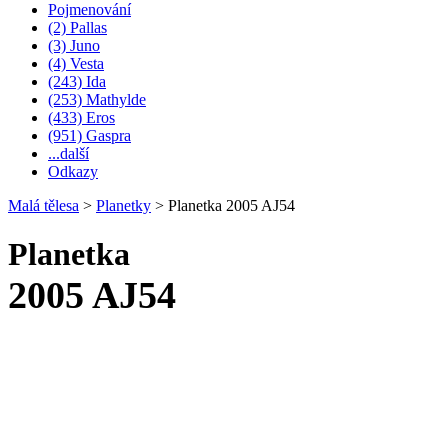
Pojmenování
(2) Pallas
(3) Juno
(4) Vesta
(243) Ida
(253) Mathylde
(433) Eros
(951) Gaspra
...další
Odkazy
Malá tělesa
>
Planetky
>
Planetka 2005 AJ54
Planetka
2005 AJ54