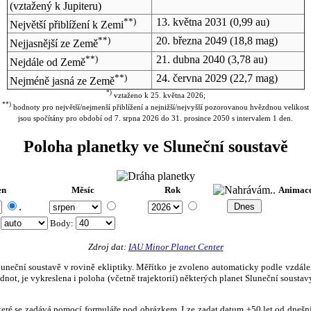
(vztažený k Jupiteru)
**)
13. května 2031
(0,99 au)
Největší přiblížení k Zemi
**)
20. března 2049
(18,8 mag)
Nejjasnější ze Země
**)
21. dubna 2040
(3,78 au)
Nejdále od Země
**)
24. června 2029
(22,7 mag)
Nejméně jasná ze Země
*)
vztaženo k 25. května 2026;
**)
hodnoty pro největší/nejmenší přiblížení a nejnižší/nejvyšší pozorovanou hvězdnou velikost
jsou spočítány pro období od 7. srpna 2026 do 31. prosince 2050 s intervalem 1 den.
Poloha planetky ve Sluneční soustavě
en
Měsíc
Rok
Animac
.
:
Body
:
Zdroj dat:
IAU Minor Planet Center
eční soustavě v rovině ekliptiky. Měřítko je zvoleno automaticky podle vzdálenost
not, je vykreslena i poloha (včetně trajektorií) některých planet Sluneční soustavy
, které se zadává pomocí formuláře pod obrázkem. Lze zadat datum ±50 let od dneš