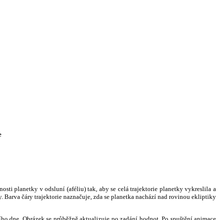
e
i planetky v odsluní (aféliu) tak, aby se celá trajektorie planetky vykreslila a
. Barva čáry trajektorie naznačuje, zda se planetka nachází nad rovinou ekliptiky
ního dne. Obrázek se průběžně aktualizuje po zadání hodnot. Po spuštění animace