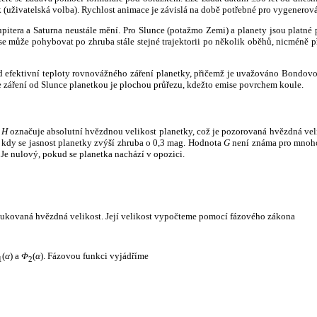
k (uživatelská volba). Rychlost animace je závislá na době potřebné pro vygenerová
itera a Saturna neustále mění. Pro Slunce (potažmo Zemi) a planety jsou platné p
 může pohybovat po zhruba stále stejné trajektorii po několik oběhů, nicméně při p
had efektivní teploty rovnovážného záření planetky, přičemž je uvažováno Bondov
záření od Slunce planetkou je plochou průřezu, kdežto emise povrchem koule.
e
H
označuje absolutní hvězdnou velikost planetky, což je pozorovaná hvězdná veli
i, kdy se jasnost planetky zvýší zhruba o 0,3 mag. Hodnota
G
není známa pro mnoho 
Je nulový, pokud se planetka nachází v opozici.
edukovaná hvězdná velikost. Její velikost vypočteme pomocí fázového zákona
(
α
) a
Φ
(
α
). Fázovou funkci vyjádříme
1
2