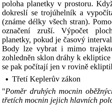
poloha planetky v prostoru. Kdy
dokreslí se trojúhelník a vypoč
(známe délky všech stran). Pomo
označení zruší. Výpočet ploch
planetky, pokud je časový interval
Body lze vybrat i mimo trajekto
zohledněn sklon dráhy k ekliptice
se pak počítají jen v rovině eklipti
Třetí Keplerův zákon
"
Poměr druhých mocnin oběžných
třetích mocnin jejich hlavních pol