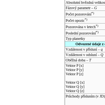
Absolutní hvězdná velikos
Fázový parametr –
G
*)
Počet pozorování
*)
Počet opozic
*)
Pozorována v letech
*)
Poslední pozorování
Typ planetky
Odvozené údaje z 
Vzdálenost v přísluní –
q
Vzdálenost v odsluní –
Q
Oběžná doba –
T
Vektor P [x]
Vektor P [y]
Vektor P [z]
Vektor Q [x]
Vektor Q [y]
Vektor Q [z]
Průchody přísluním (v
JD
)