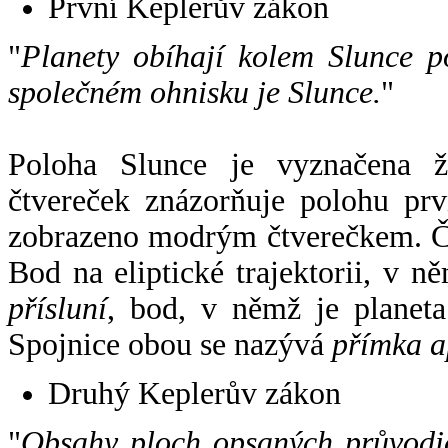
První Keplerův zákon
"
Planety obíhají kolem Slunce p
společném ohnisku je Slunce.
"
Poloha Slunce je vyznačena 
čtvereček znázorňuje polohu pr
zobrazeno modrým čtverečkem. Če
Bod na eliptické trajektorii, v n
přísluní
, bod, v němž je planet
Spojnice obou se nazývá
přímka a
Druhý Keplerův zákon
"
Obsahy ploch opsaných průvodič