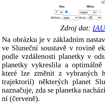
Den
Měsíc
.
Měřítko:
Body
:
Zdroj dat:
IAU
Na obrázku je v základním nastav
ve Sluneční soustavě v rovině ek
podle vzdálenosti planetky v odsl
planetky vykreslila a optimálně
které lze změnit z vybraných h
trajektorií) některých planet Sl
naznačuje, zda se planetka nacház
ní (červeně).