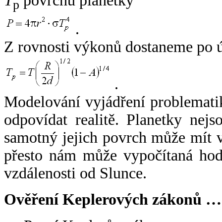
T
povrchu planetky
p
.
Z rovnosti výkonů dostaneme po 
.
Modelování vyjádření problemati
odpovídat realitě. Planetky nejso
samotný jejich povrch může mít v
přesto nám může vypočítaná hodn
vzdálenosti od Slunce.
Ověření Keplerových zákonů …