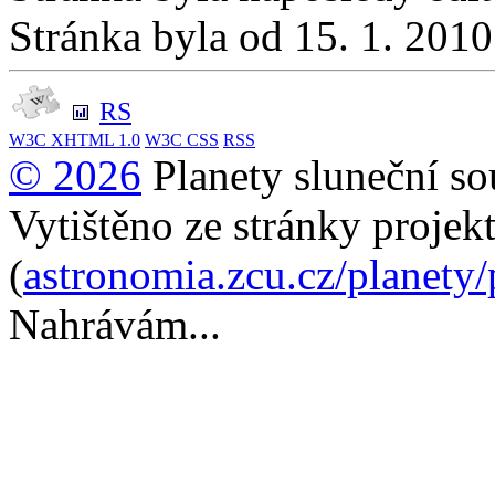
Stránka byla od 15. 1. 201
RS
W3C
XHTML 1.0
W3C
CSS
RSS
© 2026
Planety sluneční so
Vytištěno ze stránky projek
(
astronomia.zcu.cz/planety
Nahrávám...