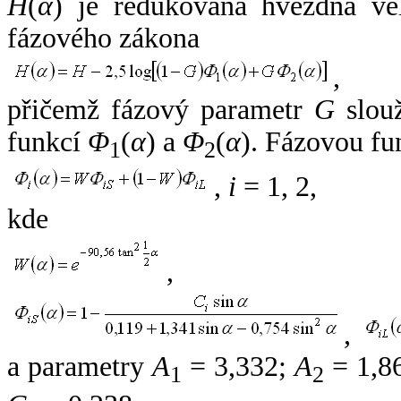
H
(
α
) je redukovaná hvězdná vel
fázového zákona
,
přičemž fázový parametr
G
slouž
funkcí
Φ
(
α
) a
Φ
(
α
). Fázovou fu
1
2
,
i
= 1, 2,
kde
,
,
a parametry
A
= 3,332;
A
= 1,8
1
2