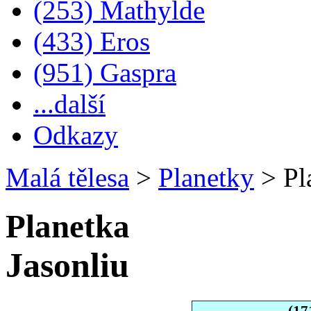
(253) Mathylde
(433) Eros
(951) Gaspra
...další
Odkazy
Malá tělesa
>
Planetky
>
Pl
Planetka
Jasonliu
(17