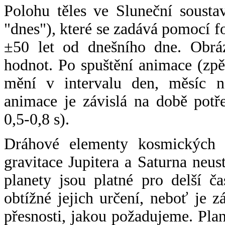
Polohu těles ve Sluneční sousta
"dnes"), které se zadává pomocí 
±50 let od dnešního dne. Obráz
hodnot. Po spuštění animace (zpě
mění v intervalu den, měsíc ne
animace je závislá na době potř
0,5-0,8 s).
Dráhové elementy kosmických t
gravitace Jupitera a Saturna neu
planety jsou platné pro delší č
obtížné jejich určení, neboť je 
přesnosti, jakou požadujeme. Pla