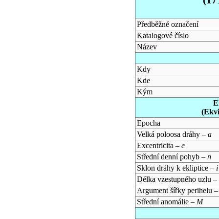
Předběžné označení
Katalogové číslo
Název
Kdy
Kde
Kým
E
(Ekv
Epocha
Velká poloosa dráhy –
a
Excentricita –
e
Střední denní pohyb –
n
Sklon dráhy k ekliptice –
i
Délka vzestupného uzlu –
Argument šířky perihelu 
Střední anomálie –
M