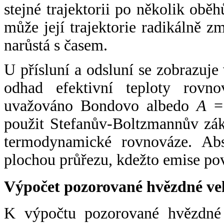
stejné trajektorii po několik oběh
může její trajektorie radikálně zm
narůstá s časem.
U přísluní a odsluní se zobrazuje
odhad efektivní teploty rovno
uvažováno Bondovo albedo
A
= 
použit Stefanův-Boltzmannův zák
termodynamické rovnováze. Abs
plochou průřezu, kdežto emise po
Výpočet pozorované hvězdné ve
K výpočtu pozorované hvězdné v