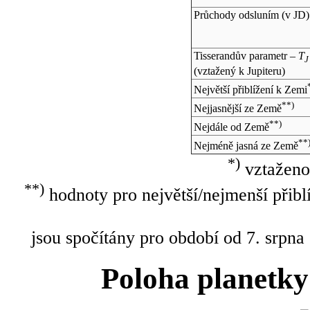
Průchody odsluním (v
JD
)
Tisserandův parametr –
T
J
(vztažený k Jupiteru)
Největší přiblížení k Zemi
**)
Nejjasnější ze Země
**)
Nejdále od Země
**
Nejméně jasná ze Země
*)
vztaženo
**)
hodnoty pro největší/nejmenší přibl
jsou spočítány pro období od 7. srpna
Poloha planetky