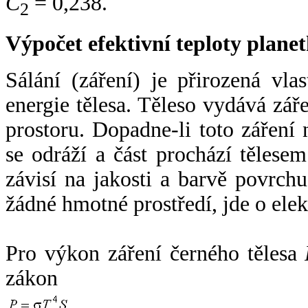
C
= 0,238.
2
Výpočet efektivní teploty plan
Sálání (záření) je přirozená vla
energie tělesa. Těleso vydává zá
prostoru. Dopadne-li toto záření n
se odráží a část prochází tělesem
závisí na jakosti a barvě povrch
žádné hmotné prostředí, jde o ele
Pro výkon záření černého tělesa
zákon