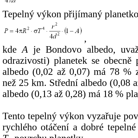
Tepelný výkon přijímaný planetko
,
kde
A
je Bondovo albedo, uvaž
odrazivosti) planetek se obecně
albedo (0,02 až 0,07) má 78 % z
než 25 km. Střední albedo (0,08 
albedo (0,13 až 0,28) má 18 % pla
Tento tepelný výkon vyzařuje po
rychlého otáčení a dobré tepelné