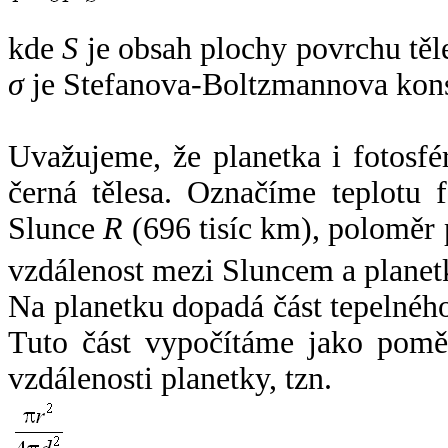
kde
S
je obsah plochy povrchu těl
σ
je Stefanova-Boltzmannova kons
Uvažujeme, že planetka i fotosfér
černá tělesa. Označíme teplotu 
Slunce
R
(696 tisíc km), poloměr
vzdálenost mezi Sluncem a plane
Na planetku dopadá část tepelnéh
Tuto část vypočítáme jako pomě
vzdálenosti planetky, tzn.