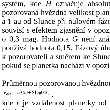
systém, kde
H
označuje absolut
pozorovaná hvězdná velikost plan
a 1 au od Slunce při nulovém fá
souvisí s efektem zjasnění v opoz
o 0,3 mag. Hodnota
G
není zná
používá hodnota 0,15. Fázový úh
k pozorovateli a směrem ke Slunc
pokud se planetka nachází v opozi
Průměrnou pozorovanou hvězdnou 
,
kde
r
je vzdálenost planetky od