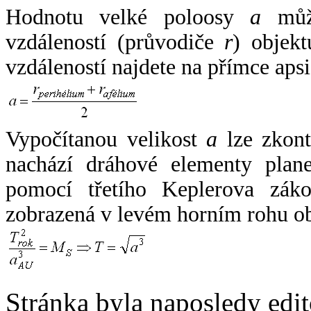
Hodnotu velké poloosy
a
může
vzdáleností (průvodiče
r
) objekt
vzdáleností najdete na přímce apsi
Vypočítanou velikost
a
lze zkont
nachází dráhové elementy plane
pomocí třetího Keplerova zák
zobrazená v levém horním rohu o
Stránka byla naposledy edi