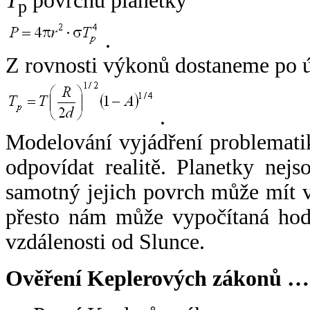
T
povrchu planetky
p
.
Z rovnosti výkonů dostaneme po 
.
Modelování vyjádření problemati
odpovídat realitě. Planetky nejso
samotný jejich povrch může mít v
přesto nám může vypočítaná hodn
vzdálenosti od Slunce.
Ověření Keplerových zákonů …