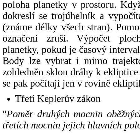
poloha planetky v prostoru. Kdy
dokreslí se trojúhelník a vypoč
(známe délky všech stran). Pomo
označení zruší. Výpočet ploch
planetky, pokud je časový interval
Body lze vybrat i mimo trajekto
zohledněn sklon dráhy k ekliptice
se pak počítají jen v rovině eklipti
Třetí Keplerův zákon
"
Poměr druhých mocnin oběžných
třetích mocnin jejich hlavních pol