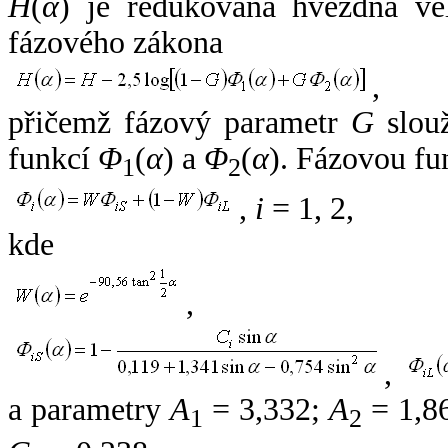
H
(
α
) je redukovaná hvězdná vel
fázového zákona
,
přičemž fázový parametr
G
slouž
funkcí
Φ
(
α
) a
Φ
(
α
). Fázovou fu
1
2
,
i
= 1, 2,
kde
,
,
a parametry
A
= 3,332;
A
= 1,8
1
2