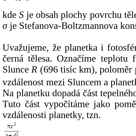
kde
S
je obsah plochy povrchu těl
σ
je Stefanova-Boltzmannova kons
Uvažujeme, že planetka i fotosfér
černá tělesa. Označíme teplotu 
Slunce
R
(696 tisíc km), poloměr
vzdálenost mezi Sluncem a plane
Na planetku dopadá část tepelnéh
Tuto část vypočítáme jako pomě
vzdálenosti planetky, tzn.