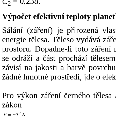
C
= 0,238.
2
Výpočet efektivní teploty plan
Sálání (záření) je přirozená vla
energie tělesa. Těleso vydává zá
prostoru. Dopadne-li toto záření n
se odráží a část prochází tělesem
závisí na jakosti a barvě povrch
žádné hmotné prostředí, jde o ele
Pro výkon záření černého tělesa
zákon