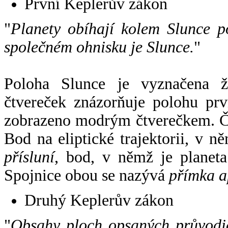
První Keplerův zákon
"
Planety obíhají kolem Slunce p
společném ohnisku je Slunce.
"
Poloha Slunce je vyznačena 
čtvereček znázorňuje polohu pr
zobrazeno modrým čtverečkem. Če
Bod na eliptické trajektorii, v n
přísluní
, bod, v němž je planet
Spojnice obou se nazývá
přímka a
Druhý Keplerův zákon
"
Obsahy ploch opsaných průvodič