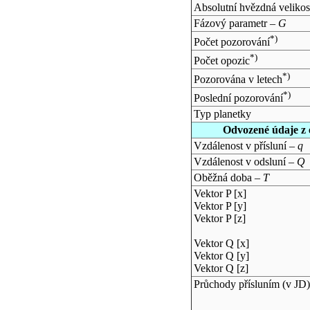
Absolutní hvězdná velikos
Fázový parametr –
G
*)
Počet pozorování
*)
Počet opozic
*)
Pozorována v letech
*)
Poslední pozorování
Typ planetky
Odvozené údaje z 
Vzdálenost v přísluní –
q
Vzdálenost v odsluní –
Q
Oběžná doba –
T
Vektor P [x]
Vektor P [y]
Vektor P [z]
Vektor Q [x]
Vektor Q [y]
Vektor Q [z]
Průchody přísluním (v
JD
)