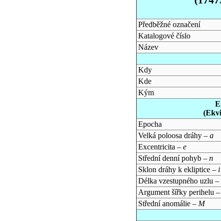
Předběžné označení
Katalogové číslo
Název
Kdy
Kde
Kým
E
(Ekv
Epocha
Velká poloosa dráhy –
a
Excentricita –
e
Střední denní pohyb –
n
Sklon dráhy k ekliptice –
i
Délka vzestupného uzlu –
Argument šířky perihelu 
Střední anomálie –
M