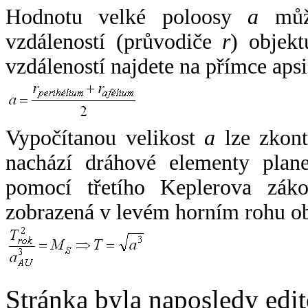
Hodnotu velké poloosy
a
může
vzdáleností (průvodiče
r
) objekt
vzdáleností najdete na přímce apsi
Vypočítanou velikost
a
lze zkont
nachází dráhové elementy plane
pomocí třetího Keplerova zák
zobrazená v levém horním rohu o
Stránka byla naposledy edi