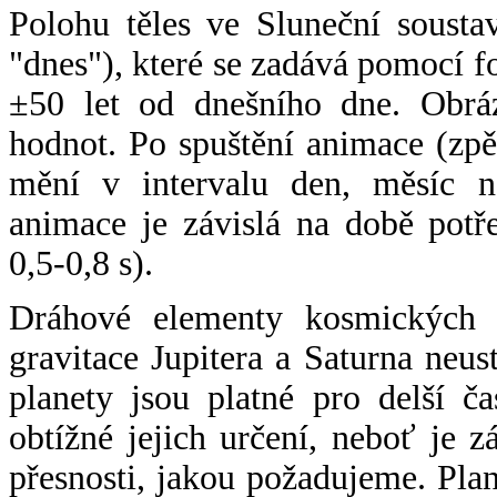
Polohu těles ve Sluneční sousta
"dnes"), které se zadává pomocí 
±50 let od dnešního dne. Obráz
hodnot. Po spuštění animace (zpě
mění v intervalu den, měsíc ne
animace je závislá na době potř
0,5-0,8 s).
Dráhové elementy kosmických t
gravitace Jupitera a Saturna neu
planety jsou platné pro delší č
obtížné jejich určení, neboť je 
přesnosti, jakou požadujeme. Pla