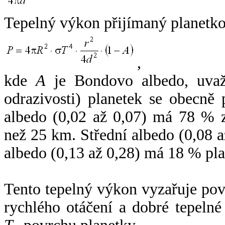
Tepelný výkon přijímaný planetko
,
kde
A
je Bondovo albedo, uvaž
odrazivosti) planetek se obecně
albedo (0,02 až 0,07) má 78 % z
než 25 km. Střední albedo (0,08 
albedo (0,13 až 0,28) má 18 % pla
Tento tepelný výkon vyzařuje po
rychlého otáčení a dobré tepelné