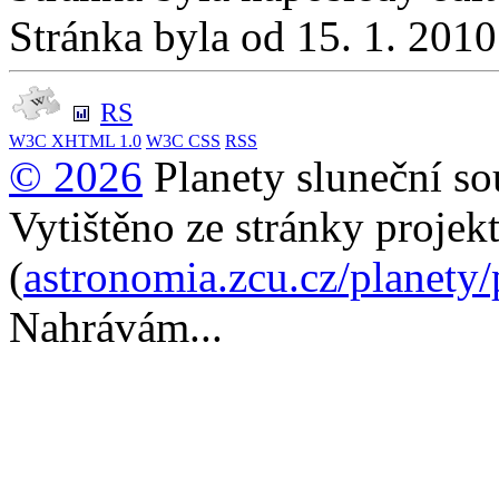
Stránka byla od 15. 1. 201
RS
W3C
XHTML 1.0
W3C
CSS
RSS
© 2026
Planety sluneční so
Vytištěno ze stránky projek
(
astronomia.zcu.cz/planety
Nahrávám...