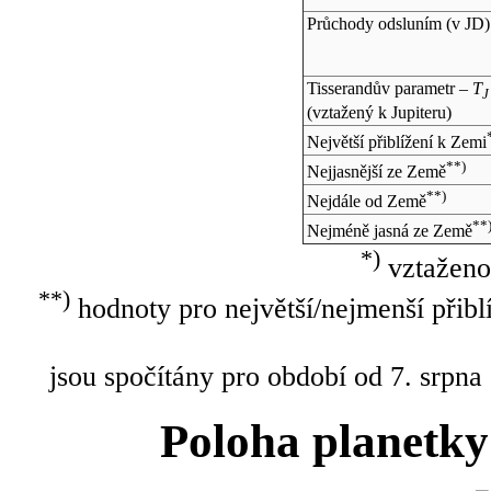
Průchody odsluním (v
JD
)
Tisserandův parametr –
T
J
(vztažený k Jupiteru)
Největší přiblížení k Zemi
**)
Nejjasnější ze Země
**)
Nejdále od Země
**
Nejméně jasná ze Země
*)
vztaženo
**)
hodnoty pro největší/nejmenší přibl
jsou spočítány pro období od 7. srpna
Poloha planetky