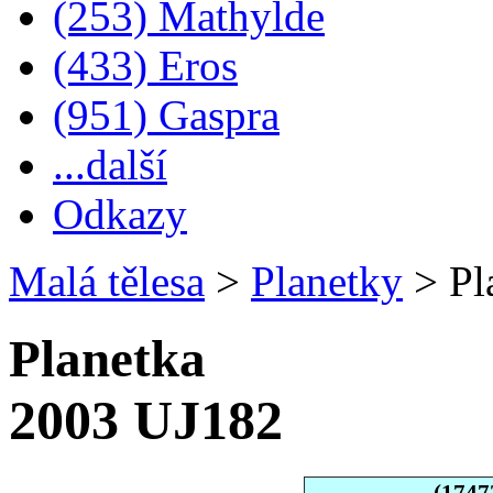
(253) Mathylde
(433) Eros
(951) Gaspra
...další
Odkazy
Malá tělesa
>
Planetky
>
Pl
Planetka
2003 UJ182
(1747