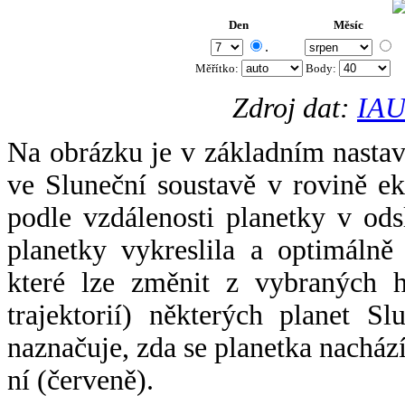
Den
Měsíc
.
Měřítko:
Body
:
Zdroj dat:
IAU
Na obrázku je v základním nastav
ve Sluneční soustavě v rovině ek
podle vzdálenosti planetky v odsl
planetky vykreslila a optimálně
které lze změnit z vybraných h
trajektorií) některých planet Sl
naznačuje, zda se planetka nacház
ní (červeně).