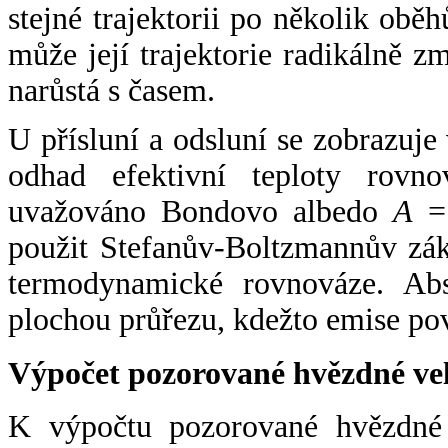
stejné trajektorii po několik oběh
může její trajektorie radikálně zm
narůstá s časem.
U přísluní a odsluní se zobrazuje
odhad efektivní teploty rovno
uvažováno Bondovo albedo
A
= 
použit Stefanův-Boltzmannův zák
termodynamické rovnováze. Abs
plochou průřezu, kdežto emise po
Výpočet pozorované hvězdné ve
K výpočtu pozorované hvězdné v