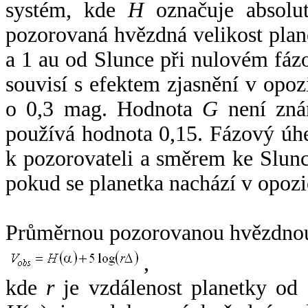
systém, kde
H
označuje absolut
pozorovaná hvězdná velikost plan
a 1 au od Slunce při nulovém fá
souvisí s efektem zjasnění v opoz
o 0,3 mag. Hodnota
G
není zná
používá hodnota 0,15. Fázový úh
k pozorovateli a směrem ke Slunc
pokud se planetka nachází v opozi
Průměrnou pozorovanou hvězdnou 
,
kde
r
je vzdálenost planetky od