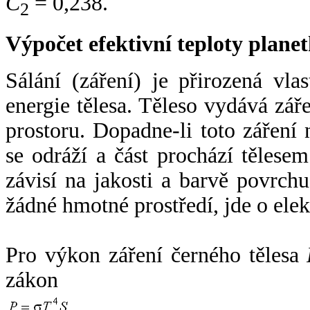
C
= 0,238.
2
Výpočet efektivní teploty plan
Sálání (záření) je přirozená vla
energie tělesa. Těleso vydává zá
prostoru. Dopadne-li toto záření n
se odráží a část prochází tělesem
závisí na jakosti a barvě povrch
žádné hmotné prostředí, jde o ele
Pro výkon záření černého tělesa
zákon