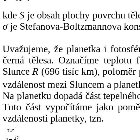
kde
S
je obsah plochy povrchu těl
σ
je Stefanova-Boltzmannova kons
Uvažujeme, že planetka i fotosfér
černá tělesa. Označíme teplotu 
Slunce
R
(696 tisíc km), poloměr
vzdálenost mezi Sluncem a plane
Na planetku dopadá část tepelnéh
Tuto část vypočítáme jako pomě
vzdálenosti planetky, tzn.