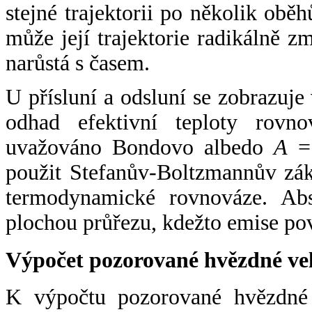
stejné trajektorii po několik oběh
může její trajektorie radikálně zm
narůstá s časem.
U přísluní a odsluní se zobrazuje
odhad efektivní teploty rovno
uvažováno Bondovo albedo
A
= 
použit Stefanův-Boltzmannův zák
termodynamické rovnováze. Abs
plochou průřezu, kdežto emise po
Výpočet pozorované hvězdné ve
K výpočtu pozorované hvězdné v