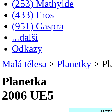
(253) Mathylde
(433) Eros
(951) Gaspra
...další
Odkazy
Malá tělesa
>
Planetky
>
Pl
Planetka
2006 UE5
(175