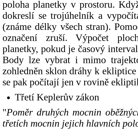
poloha planetky v prostoru. Kdy
dokreslí se trojúhelník a vypoč
(známe délky všech stran). Pomo
označení zruší. Výpočet ploch
planetky, pokud je časový interval
Body lze vybrat i mimo trajekto
zohledněn sklon dráhy k ekliptice
se pak počítají jen v rovině eklipti
Třetí Keplerův zákon
"
Poměr druhých mocnin oběžných
třetích mocnin jejich hlavních pol