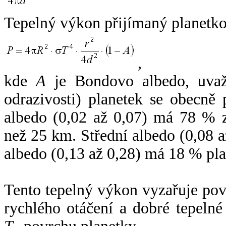
Tepelný výkon přijímaný planetko
,
kde
A
je Bondovo albedo, uvaž
odrazivosti) planetek se obecně
albedo (0,02 až 0,07) má 78 % z
než 25 km. Střední albedo (0,08 
albedo (0,13 až 0,28) má 18 % pla
Tento tepelný výkon vyzařuje po
rychlého otáčení a dobré tepelné