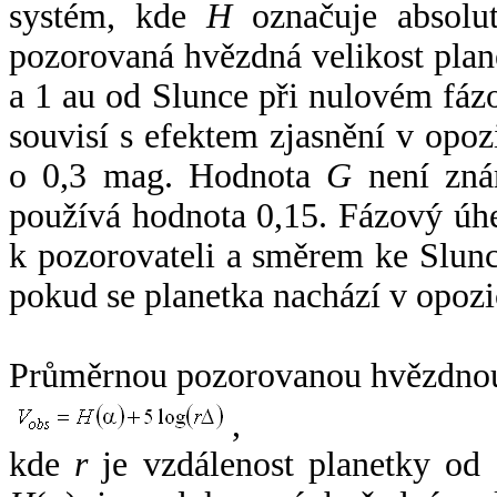
systém, kde
H
označuje absolut
pozorovaná hvězdná velikost plan
a 1 au od Slunce při nulovém fá
souvisí s efektem zjasnění v opoz
o 0,3 mag. Hodnota
G
není zná
používá hodnota 0,15. Fázový úh
k pozorovateli a směrem ke Slunc
pokud se planetka nachází v opozi
Průměrnou pozorovanou hvězdnou 
,
kde
r
je vzdálenost planetky od