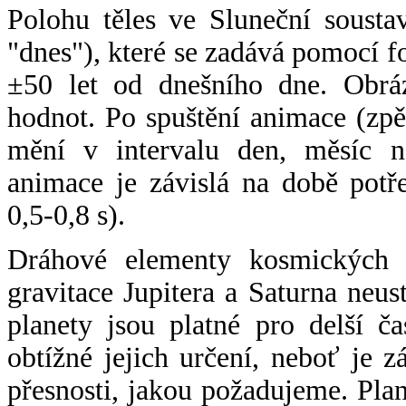
Polohu těles ve Sluneční sousta
"dnes"), které se zadává pomocí 
±50 let od dnešního dne. Obráz
hodnot. Po spuštění animace (zpě
mění v intervalu den, měsíc ne
animace je závislá na době potř
0,5-0,8 s).
Dráhové elementy kosmických t
gravitace Jupitera a Saturna neu
planety jsou platné pro delší č
obtížné jejich určení, neboť je 
přesnosti, jakou požadujeme. Pla