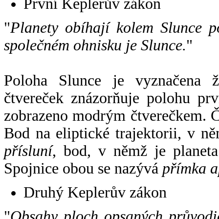
První Keplerův zákon
"
Planety obíhají kolem Slunce p
společném ohnisku je Slunce.
"
Poloha Slunce je vyznačena 
čtvereček znázorňuje polohu pr
zobrazeno modrým čtverečkem. Če
Bod na eliptické trajektorii, v n
přísluní
, bod, v němž je planet
Spojnice obou se nazývá
přímka a
Druhý Keplerův zákon
"
Obsahy ploch opsaných průvodič