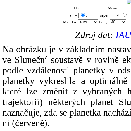
Den
Měsíc
.
Měřítko:
Body
:
Zdroj dat:
IAU
Na obrázku je v základním nastav
ve Sluneční soustavě v rovině ek
podle vzdálenosti planetky v odsl
planetky vykreslila a optimálně
které lze změnit z vybraných h
trajektorií) některých planet Sl
naznačuje, zda se planetka nacház
ní (červeně).