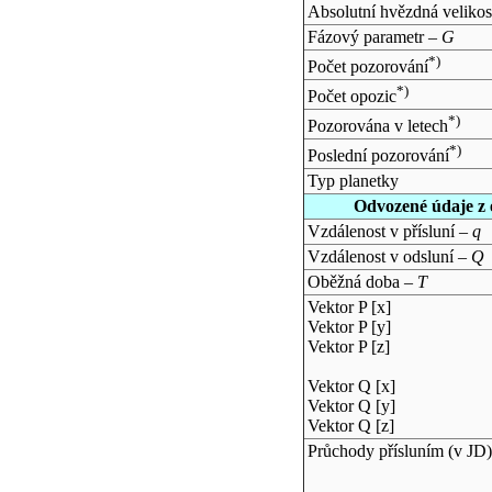
Absolutní hvězdná velikos
Fázový parametr –
G
*)
Počet pozorování
*)
Počet opozic
*)
Pozorována v letech
*)
Poslední pozorování
Typ planetky
Odvozené údaje z 
Vzdálenost v přísluní –
q
Vzdálenost v odsluní –
Q
Oběžná doba –
T
Vektor P [x]
Vektor P [y]
Vektor P [z]
Vektor Q [x]
Vektor Q [y]
Vektor Q [z]
Průchody přísluním (v
JD
)