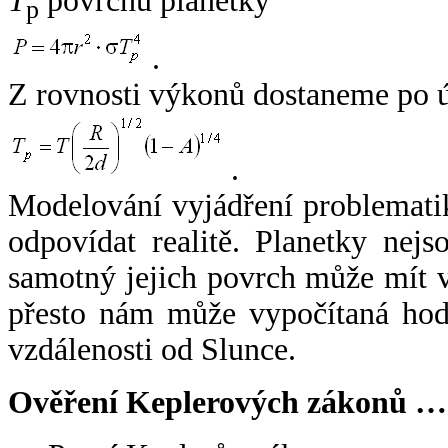
T
povrchu planetky
p
.
Z rovnosti výkonů dostaneme po 
.
Modelování vyjádření problemati
odpovídat realitě. Planetky nejso
samotný jejich povrch může mít v
přesto nám může vypočítaná hodn
vzdálenosti od Slunce.
Ověření Keplerových zákonů …