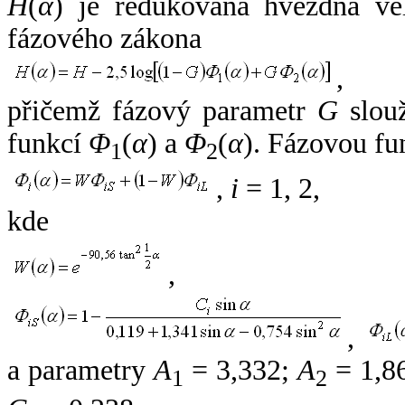
H
(
α
) je redukovaná hvězdná vel
fázového zákona
,
přičemž fázový parametr
G
slouž
funkcí
Φ
(
α
) a
Φ
(
α
). Fázovou fu
1
2
,
i
= 1, 2,
kde
,
,
a parametry
A
= 3,332;
A
= 1,8
1
2