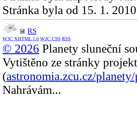
Stránka byla od 15. 1. 201
RS
W3C
XHTML 1.0
W3C
CSS
RSS
© 2026
Planety sluneční so
Vytištěno ze stránky projek
(
astronomia.zcu.cz/planety
Nahrávám...