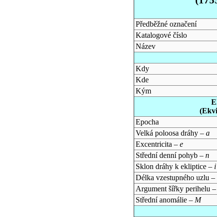
Předběžné označení
Katalogové číslo
Název
Kdy
Kde
Kým
E
(Ekv
Epocha
Velká poloosa dráhy –
a
Excentricita –
e
Střední denní pohyb –
n
Sklon dráhy k ekliptice –
i
Délka vzestupného uzlu –
Argument šířky perihelu 
Střední anomálie –
M