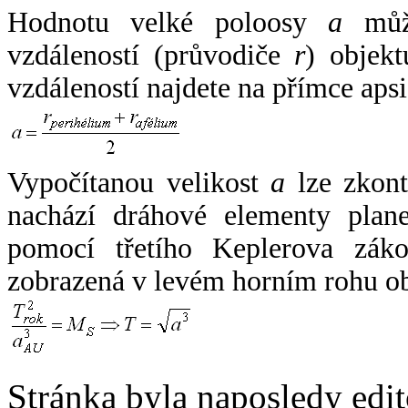
Hodnotu velké poloosy
a
může
vzdáleností (průvodiče
r
) objekt
vzdáleností najdete na přímce apsi
Vypočítanou velikost
a
lze zkont
nachází dráhové elementy plane
pomocí třetího Keplerova zák
zobrazená v levém horním rohu o
Stránka byla naposledy edi