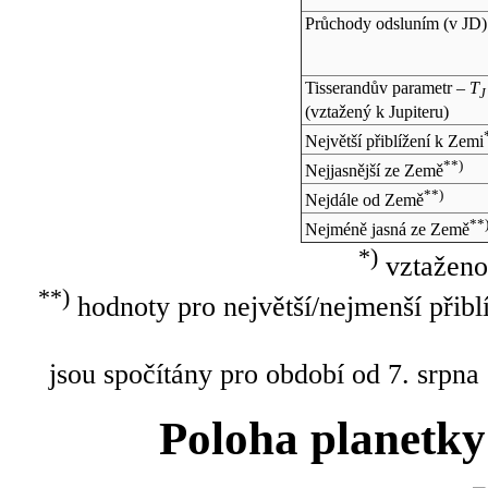
Průchody odsluním (v
JD
)
Tisserandův parametr –
T
J
(vztažený k Jupiteru)
Největší přiblížení k Zemi
**)
Nejjasnější ze Země
**)
Nejdále od Země
**
Nejméně jasná ze Země
*)
vztaženo
**)
hodnoty pro největší/nejmenší přibl
jsou spočítány pro období od 7. srpna
Poloha planetky