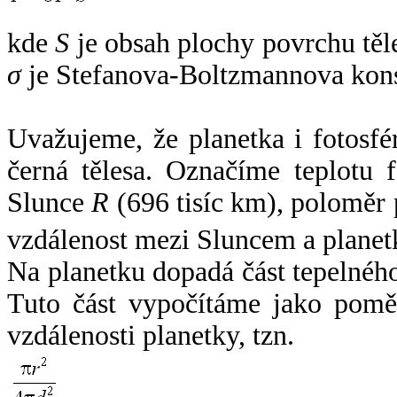
kde
S
je obsah plochy povrchu těl
σ
je Stefanova-Boltzmannova kons
Uvažujeme, že planetka i fotosfér
černá tělesa. Označíme teplotu 
Slunce
R
(696 tisíc km), poloměr
vzdálenost mezi Sluncem a plane
Na planetku dopadá část tepelnéh
Tuto část vypočítáme jako pomě
vzdálenosti planetky, tzn.