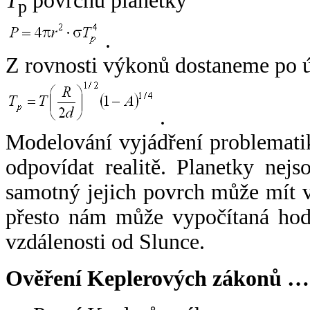
T
povrchu planetky
p
.
Z rovnosti výkonů dostaneme po 
.
Modelování vyjádření problemati
odpovídat realitě. Planetky nejso
samotný jejich povrch může mít v
přesto nám může vypočítaná hodn
vzdálenosti od Slunce.
Ověření Keplerových zákonů …