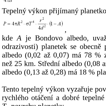
Tepelný výkon přijímaný planetko
,
kde
A
je Bondovo albedo, uvaž
odrazivosti) planetek se obecně
albedo (0,02 až 0,07) má 78 % z
než 25 km. Střední albedo (0,08 
albedo (0,13 až 0,28) má 18 % pla
Tento tepelný výkon vyzařuje po
rychlého otáčení a dobré tepelné