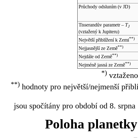
Průchody odsluním (v
JD
)
Tisserandův parametr –
T
J
(vztažený k Jupiteru)
**)
Největší přiblížení k Zemi
**)
Nejjasnější ze Země
**)
Nejdále od Země
**)
Nejméně jasná ze Země
*)
vztaženo
**)
hodnoty pro největší/nejmenší přibl
jsou spočítány pro období od 8. srpna
Poloha planetky