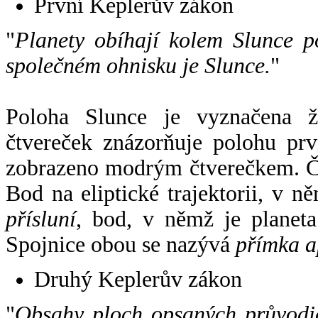
První Keplerův zákon
"
Planety obíhají kolem Slunce p
společném ohnisku je Slunce.
"
Poloha Slunce je vyznačena 
čtvereček znázorňuje polohu pr
zobrazeno modrým čtverečkem. Če
Bod na eliptické trajektorii, v n
přísluní
, bod, v němž je planet
Spojnice obou se nazývá
přímka a
Druhý Keplerův zákon
"
Obsahy ploch opsaných průvodič