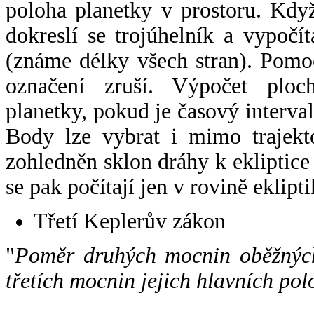
poloha planetky v prostoru. Kdy
dokreslí se trojúhelník a vypoč
(známe délky všech stran). Pomo
označení zruší. Výpočet ploch
planetky, pokud je časový interval
Body lze vybrat i mimo trajekto
zohledněn sklon dráhy k ekliptice
se pak počítají jen v rovině eklipti
Třetí Keplerův zákon
"
Poměr druhých mocnin oběžných
třetích mocnin jejich hlavních pol