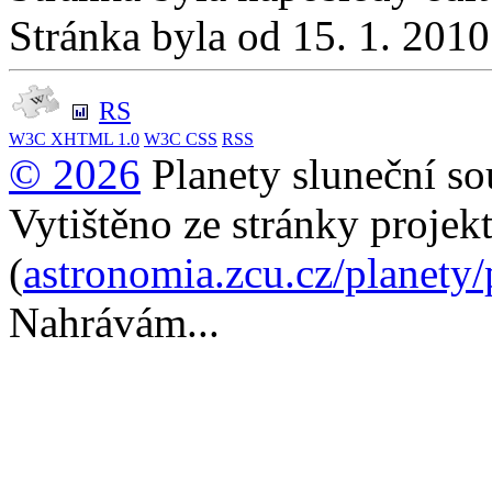
Stránka byla od 15. 1. 201
RS
W3C
XHTML 1.0
W3C
CSS
RSS
© 2026
Planety sluneční so
Vytištěno ze stránky projek
(
astronomia.zcu.cz/planety
Nahrávám...