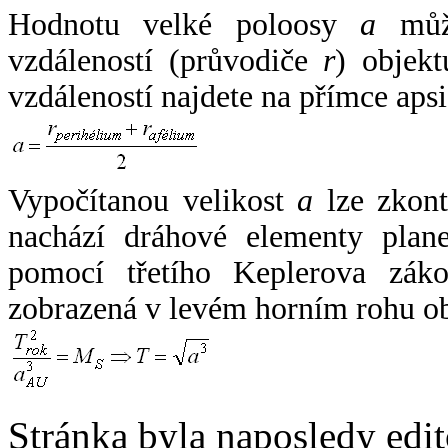
Hodnotu velké poloosy
a
může
vzdáleností (průvodiče
r
) objekt
vzdáleností najdete na přímce apsi
Vypočítanou velikost
a
lze zkont
nachází dráhové elementy plane
pomocí třetího Keplerova zák
zobrazená v levém horním rohu o
Stránka byla naposledy edi