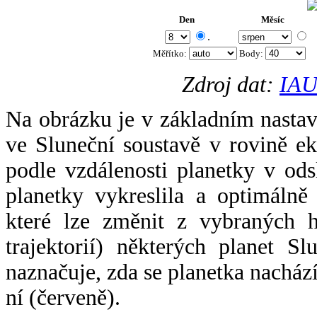
Den
Měsíc
.
Měřítko:
Body
:
Zdroj dat:
IAU
Na obrázku je v základním nastav
ve Sluneční soustavě v rovině ek
podle vzdálenosti planetky v odsl
planetky vykreslila a optimálně
které lze změnit z vybraných h
trajektorií) některých planet Sl
naznačuje, zda se planetka nacház
ní (červeně).