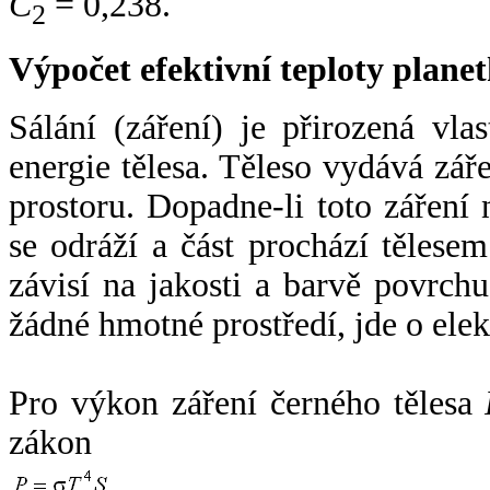
C
= 0,238.
2
Výpočet efektivní teploty plan
Sálání (záření) je přirozená vla
energie tělesa. Těleso vydává zá
prostoru. Dopadne-li toto záření n
se odráží a část prochází tělesem
závisí na jakosti a barvě povrch
žádné hmotné prostředí, jde o ele
Pro výkon záření černého tělesa
zákon