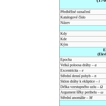
Předběžné označení
Katalogové číslo
Název
Kdy
Kde
Kým
E
(Ekv
Epocha
Velká poloosa dráhy –
a
Excentricita –
e
Střední denní pohyb –
n
Sklon dráhy k ekliptice –
i
Délka vzestupného uzlu –
Ω
Argument šířky perihelu –
ω
Střední anomálie –
M