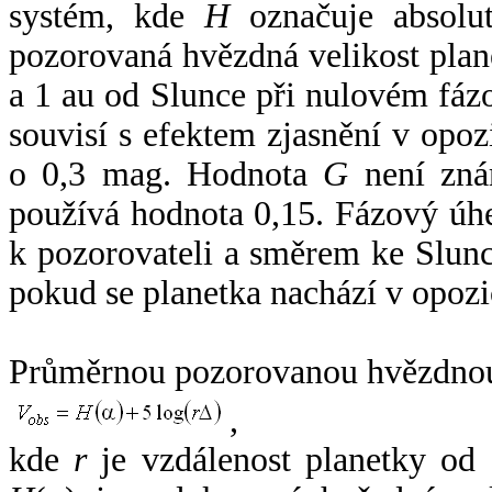
systém, kde
H
označuje absolut
pozorovaná hvězdná velikost plan
a 1 au od Slunce při nulovém fá
souvisí s efektem zjasnění v opoz
o 0,3 mag. Hodnota
G
není zná
používá hodnota 0,15. Fázový úh
k pozorovateli a směrem ke Slunc
pokud se planetka nachází v opozi
Průměrnou pozorovanou hvězdnou 
,
kde
r
je vzdálenost planetky od