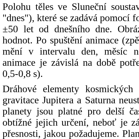
Polohu těles ve Sluneční sousta
"dnes"), které se zadává pomocí 
±50 let od dnešního dne. Obráz
hodnot. Po spuštění animace (zpě
mění v intervalu den, měsíc ne
animace je závislá na době potř
0,5-0,8 s).
Dráhové elementy kosmických t
gravitace Jupitera a Saturna neu
planety jsou platné pro delší č
obtížné jejich určení, neboť je 
přesnosti, jakou požadujeme. Pla