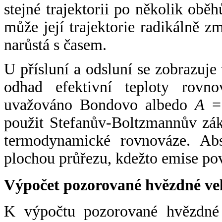
stejné trajektorii po několik oběh
může její trajektorie radikálně zm
narůstá s časem.
U přísluní a odsluní se zobrazuje
odhad efektivní teploty rovno
uvažováno Bondovo albedo
A
= 
použit Stefanův-Boltzmannův zák
termodynamické rovnováze. Abs
plochou průřezu, kdežto emise po
Výpočet pozorované hvězdné ve
K výpočtu pozorované hvězdné v