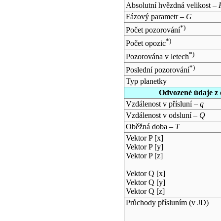
Absolutní hvězdná velikost –
Fázový parametr –
G
*)
Počet pozorování
*)
Počet opozic
*)
Pozorována v letech
*)
Poslední pozorování
Typ planetky
Odvozené údaje z 
Vzdálenost v přísluní –
q
Vzdálenost v odsluní –
Q
Oběžná doba –
T
Vektor P [x]
Vektor P [y]
Vektor P [z]
Vektor Q [x]
Vektor Q [y]
Vektor Q [z]
Průchody přísluním (v
JD
)