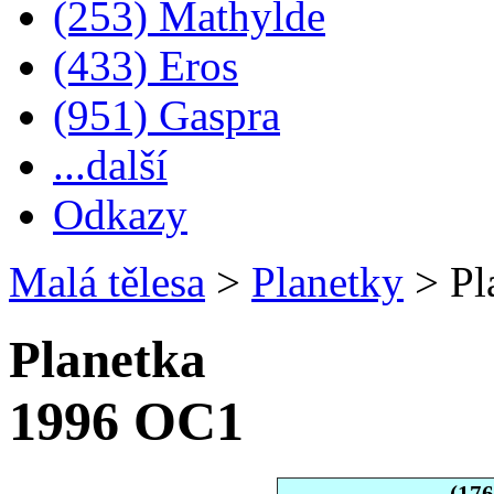
(253) Mathylde
(433) Eros
(951) Gaspra
...další
Odkazy
Malá tělesa
>
Planetky
>
Pl
Planetka
1996 OC1
(17