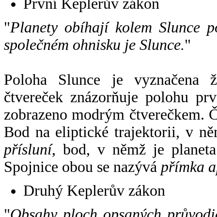
První Keplerův zákon
"
Planety obíhají kolem Slunce p
společném ohnisku je Slunce.
"
Poloha Slunce je vyznačena 
čtvereček znázorňuje polohu pr
zobrazeno modrým čtverečkem. Če
Bod na eliptické trajektorii, v n
přísluní
, bod, v němž je planet
Spojnice obou se nazývá
přímka a
Druhý Keplerův zákon
"
Obsahy ploch opsaných průvodič