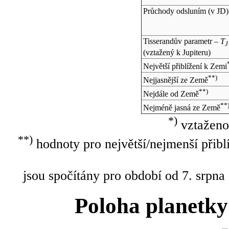
Průchody odsluním (v
JD
)
Tisserandův parametr –
T
J
(vztažený k Jupiteru)
Největší přiblížení k Zemi
**)
Nejjasnější ze Země
**)
Nejdále od Země
**
Nejméně jasná ze Země
*)
vztaženo
**)
hodnoty pro největší/nejmenší přibl
jsou spočítány pro období od 7. srpna
Poloha planetky