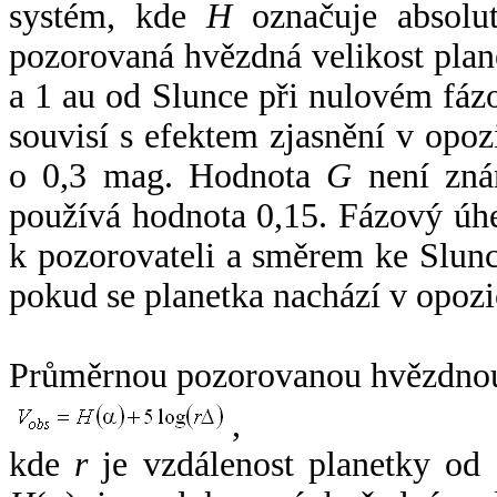
systém, kde
H
označuje absolut
pozorovaná hvězdná velikost plan
a 1 au od Slunce při nulovém fá
souvisí s efektem zjasnění v opoz
o 0,3 mag. Hodnota
G
není zná
používá hodnota 0,15. Fázový úh
k pozorovateli a směrem ke Slunc
pokud se planetka nachází v opozi
Průměrnou pozorovanou hvězdnou 
,
kde
r
je vzdálenost planetky od