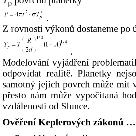
T
povrchu planetky
p
.
Z rovnosti výkonů dostaneme po 
.
Modelování vyjádření problemati
odpovídat realitě. Planetky nejso
samotný jejich povrch může mít v
přesto nám může vypočítaná hodn
vzdálenosti od Slunce.
Ověření Keplerových zákonů …