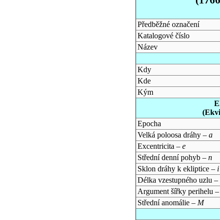
Předběžné označení
Katalogové číslo
Název
Kdy
Kde
Kým
E
(Ekv
Epocha
Velká poloosa dráhy –
a
Excentricita –
e
Střední denní pohyb –
n
Sklon dráhy k ekliptice –
i
Délka vzestupného uzlu –
Argument šířky perihelu 
Střední anomálie –
M