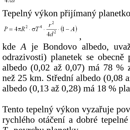
Tepelný výkon přijímaný planetko
,
kde
A
je Bondovo albedo, uvaž
odrazivosti) planetek se obecně
albedo (0,02 až 0,07) má 78 % z
než 25 km. Střední albedo (0,08 
albedo (0,13 až 0,28) má 18 % pla
Tento tepelný výkon vyzařuje po
rychlého otáčení a dobré tepelné