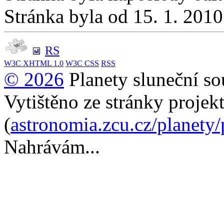
Stránka byla od 15. 1. 201
RS
W3C
XHTML 1.0
W3C
CSS
RSS
© 2026
Planety sluneční so
Vytištěno ze stránky projek
(
astronomia.zcu.cz/planety
Nahrávám...