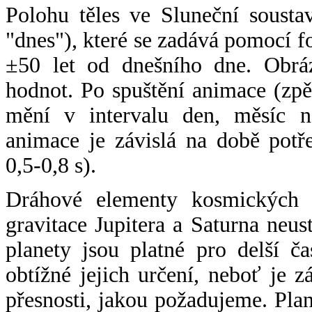
Polohu těles ve Sluneční sousta
"dnes"), které se zadává pomocí 
±50 let od dnešního dne. Obráz
hodnot. Po spuštění animace (zpě
mění v intervalu den, měsíc ne
animace je závislá na době potř
0,5-0,8 s).
Dráhové elementy kosmických t
gravitace Jupitera a Saturna neu
planety jsou platné pro delší č
obtížné jejich určení, neboť je 
přesnosti, jakou požadujeme. Pla