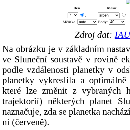
Den
Měsíc
.
Měřítko:
Body
:
Zdroj dat:
IAU
Na obrázku je v základním nastav
ve Sluneční soustavě v rovině ek
podle vzdálenosti planetky v odsl
planetky vykreslila a optimálně
které lze změnit z vybraných h
trajektorií) některých planet Sl
naznačuje, zda se planetka nacház
ní (červeně).