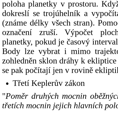
poloha planetky v prostoru. Kdy
dokreslí se trojúhelník a vypoč
(známe délky všech stran). Pomo
označení zruší. Výpočet ploch
planetky, pokud je časový interval
Body lze vybrat i mimo trajekto
zohledněn sklon dráhy k ekliptice
se pak počítají jen v rovině eklipti
Třetí Keplerův zákon
"
Poměr druhých mocnin oběžných
třetích mocnin jejich hlavních pol