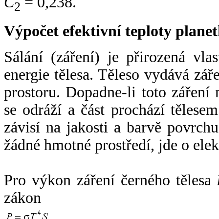
C
= 0,238.
2
Výpočet efektivní teploty plan
Sálání (záření) je přirozená vla
energie tělesa. Těleso vydává zá
prostoru. Dopadne-li toto záření n
se odráží a část prochází tělesem
závisí na jakosti a barvě povrch
žádné hmotné prostředí, jde o ele
Pro výkon záření černého tělesa
zákon