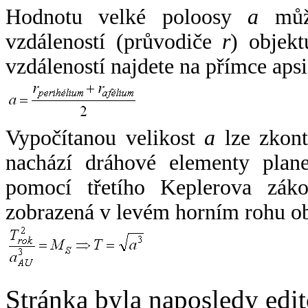
Hodnotu velké poloosy
a
může
vzdáleností (průvodiče
r
) objekt
vzdáleností najdete na přímce apsi
Vypočítanou velikost
a
lze zkont
nachází dráhové elementy plane
pomocí třetího Keplerova zák
zobrazená v levém horním rohu o
Stránka byla naposledy edi