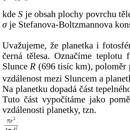
kde
S
je obsah plochy povrchu těl
σ
je Stefanova-Boltzmannova kons
Uvažujeme, že planetka i fotosfér
černá tělesa. Označíme teplotu 
Slunce
R
(696 tisíc km), poloměr
vzdálenost mezi Sluncem a plane
Na planetku dopadá část tepelnéh
Tuto část vypočítáme jako pomě
vzdálenosti planetky, tzn.