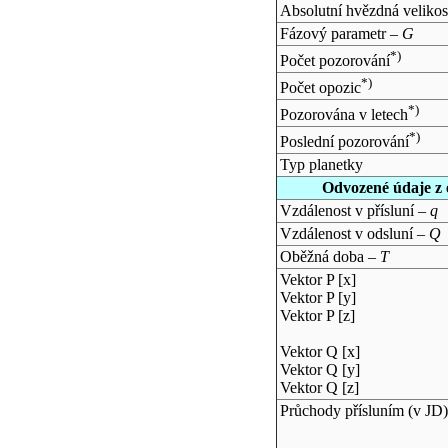
Absolutní hvězdná velikos
Fázový parametr –
G
*)
Počet pozorování
*)
Počet opozic
*)
Pozorována v letech
*)
Poslední pozorování
Typ planetky
Odvozené údaje z 
Vzdálenost v přísluní –
q
Vzdálenost v odsluní –
Q
Oběžná doba –
T
Vektor P [x]
Vektor P [y]
Vektor P [z]
Vektor Q [x]
Vektor Q [y]
Vektor Q [z]
Průchody přísluním (v
JD
)