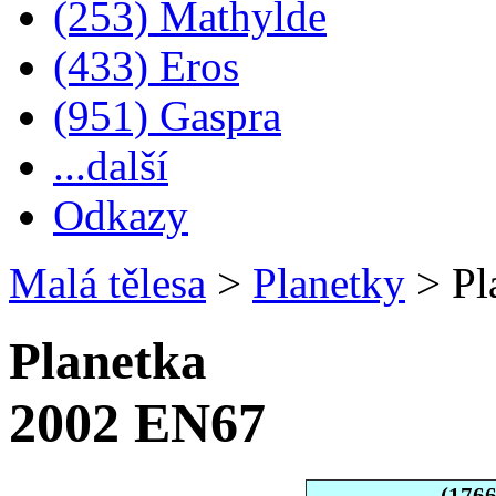
(253) Mathylde
(433) Eros
(951) Gaspra
...další
Odkazy
Malá tělesa
>
Planetky
>
Pl
Planetka
2002 EN67
(176