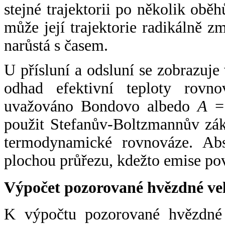
stejné trajektorii po několik oběh
může její trajektorie radikálně zm
narůstá s časem.
U přísluní a odsluní se zobrazuje
odhad efektivní teploty rovno
uvažováno Bondovo albedo
A
= 
použit Stefanův-Boltzmannův zák
termodynamické rovnováze. Abs
plochou průřezu, kdežto emise po
Výpočet pozorované hvězdné ve
K výpočtu pozorované hvězdné v