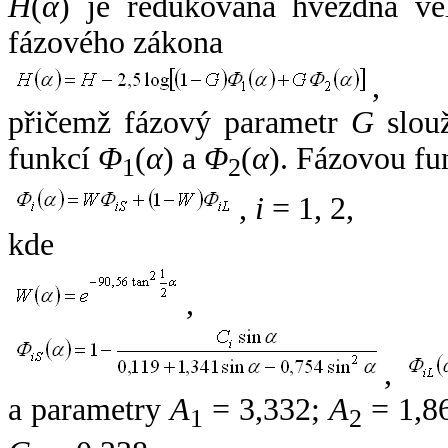
H
(
α
) je redukovaná hvězdná vel
fázového zákona
,
přičemž fázový parametr
G
slouž
funkcí
Φ
(
α
) a
Φ
(
α
). Fázovou fu
1
2
,
i
= 1, 2,
kde
,
,
a parametry
A
= 3,332;
A
= 1,8
1
2