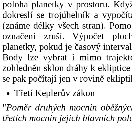
poloha planetky v prostoru. Kdy
dokreslí se trojúhelník a vypoč
(známe délky všech stran). Pomo
označení zruší. Výpočet ploch
planetky, pokud je časový interval
Body lze vybrat i mimo trajekto
zohledněn sklon dráhy k ekliptice
se pak počítají jen v rovině eklipti
Třetí Keplerův zákon
"
Poměr druhých mocnin oběžných
třetích mocnin jejich hlavních pol