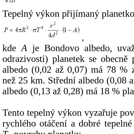
Tepelný výkon přijímaný planetko
,
kde
A
je Bondovo albedo, uvaž
odrazivosti) planetek se obecně
albedo (0,02 až 0,07) má 78 % z
než 25 km. Střední albedo (0,08 
albedo (0,13 až 0,28) má 18 % pla
Tento tepelný výkon vyzařuje po
rychlého otáčení a dobré tepelné