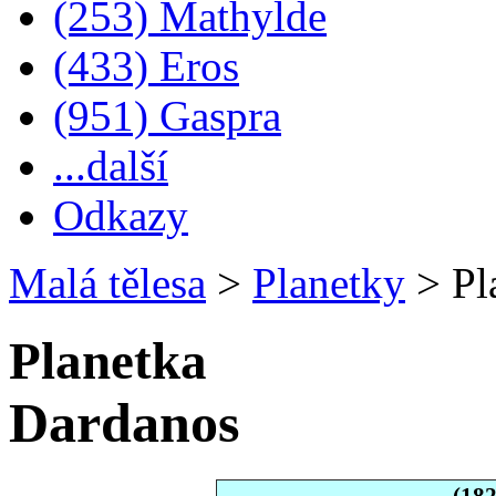
(253) Mathylde
(433) Eros
(951) Gaspra
...další
Odkazy
Malá tělesa
>
Planetky
>
Pl
Planetka
Dardanos
(18