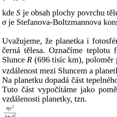
kde
S
je obsah plochy povrchu těl
σ
je Stefanova-Boltzmannova kons
Uvažujeme, že planetka i fotosfér
černá tělesa. Označíme teplotu 
Slunce
R
(696 tisíc km), poloměr
vzdálenost mezi Sluncem a plane
Na planetku dopadá část tepelnéh
Tuto část vypočítáme jako pomě
vzdálenosti planetky, tzn.