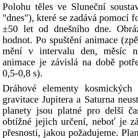
Polohu těles ve Sluneční sousta
"dnes"), které se zadává pomocí 
±50 let od dnešního dne. Obráz
hodnot. Po spuštění animace (zpě
mění v intervalu den, měsíc ne
animace je závislá na době potř
0,5-0,8 s).
Dráhové elementy kosmických t
gravitace Jupitera a Saturna neu
planety jsou platné pro delší č
obtížné jejich určení, neboť je 
přesnosti, jakou požadujeme. Pla