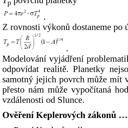
T
povrchu planetky
p
.
Z rovnosti výkonů dostaneme po 
.
Modelování vyjádření problemati
odpovídat realitě. Planetky nejso
samotný jejich povrch může mít v
přesto nám může vypočítaná hodn
vzdálenosti od Slunce.
Ověření Keplerových zákonů …