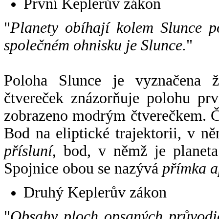
První Keplerův zákon
"
Planety obíhají kolem Slunce p
společném ohnisku je Slunce.
"
Poloha Slunce je vyznačena 
čtvereček znázorňuje polohu pr
zobrazeno modrým čtverečkem. Če
Bod na eliptické trajektorii, v n
přísluní
, bod, v němž je planet
Spojnice obou se nazývá
přímka a
Druhý Keplerův zákon
"
Obsahy ploch opsaných průvodič