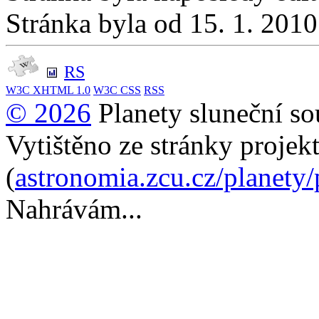
Stránka byla od 15. 1. 201
RS
W3C
XHTML 1.0
W3C
CSS
RSS
© 2026
Planety sluneční so
Vytištěno ze stránky projek
(
astronomia.zcu.cz/planety
Nahrávám...