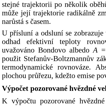
stejné trajektorii po několik oběh
může její trajektorie radikálně zm
narůstá s časem.
U přísluní a odsluní se zobrazuje
odhad efektivní teploty rovno
uvažováno Bondovo albedo
A
= 
použit Stefanův-Boltzmannův zák
termodynamické rovnováze. Abs
plochou průřezu, kdežto emise po
Výpočet pozorované hvězdné ve
K výpočtu pozorované hvězdné v