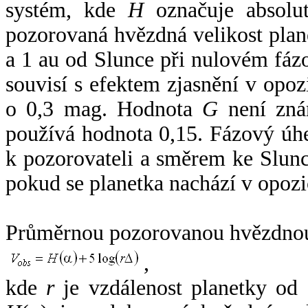
systém, kde
H
označuje absolut
pozorovaná hvězdná velikost plan
a 1 au od Slunce při nulovém fá
souvisí s efektem zjasnění v opoz
o 0,3 mag. Hodnota
G
není zná
používá hodnota 0,15. Fázový úh
k pozorovateli a směrem ke Slunc
pokud se planetka nachází v opozi
Průměrnou pozorovanou hvězdnou 
,
kde
r
je vzdálenost planetky od