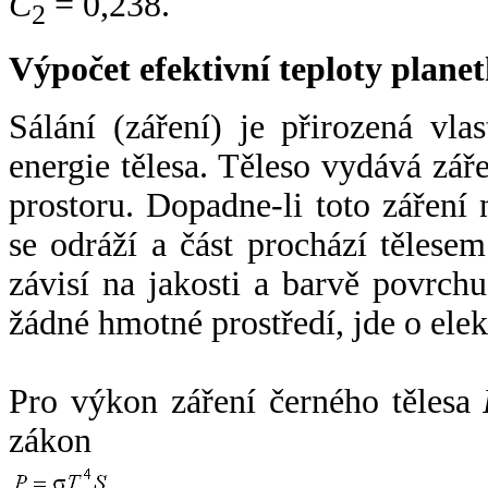
C
= 0,238.
2
Výpočet efektivní teploty plan
Sálání (záření) je přirozená vla
energie tělesa. Těleso vydává zá
prostoru. Dopadne-li toto záření n
se odráží a část prochází tělesem
závisí na jakosti a barvě povrch
žádné hmotné prostředí, jde o ele
Pro výkon záření černého tělesa
zákon