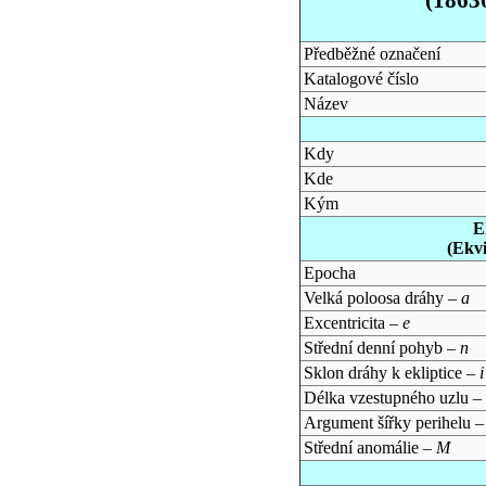
Předběžné označení
Katalogové číslo
Název
Kdy
Kde
Kým
E
(Ekv
Epocha
Velká poloosa dráhy –
a
Excentricita –
e
Střední denní pohyb –
n
Sklon dráhy k ekliptice –
i
Délka vzestupného uzlu –
Argument šířky perihelu 
Střední anomálie –
M