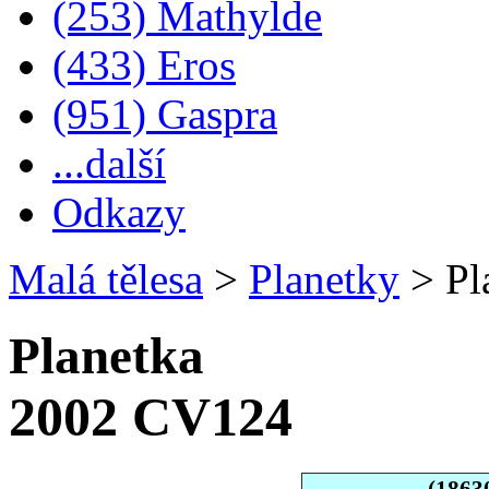
(253) Mathylde
(433) Eros
(951) Gaspra
...další
Odkazy
Malá tělesa
>
Planetky
>
Pl
Planetka
2002 CV124
(1863