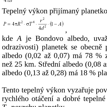
Tepelný výkon přijímaný planetko
,
kde
A
je Bondovo albedo, uvaž
odrazivosti) planetek se obecně
albedo (0,02 až 0,07) má 78 % z
než 25 km. Střední albedo (0,08 
albedo (0,13 až 0,28) má 18 % pla
Tento tepelný výkon vyzařuje po
rychlého otáčení a dobré tepelné