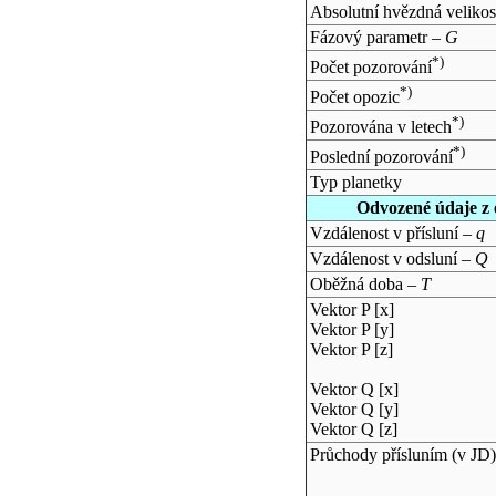
Absolutní hvězdná velikos
Fázový parametr –
G
*)
Počet pozorování
*)
Počet opozic
*)
Pozorována v letech
*)
Poslední pozorování
Typ planetky
Odvozené údaje z 
Vzdálenost v přísluní –
q
Vzdálenost v odsluní –
Q
Oběžná doba –
T
Vektor P [x]
Vektor P [y]
Vektor P [z]
Vektor Q [x]
Vektor Q [y]
Vektor Q [z]
Průchody přísluním (v
JD
)