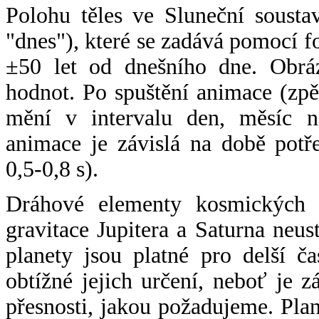
Polohu těles ve Sluneční sousta
"dnes"), které se zadává pomocí 
±50 let od dnešního dne. Obráz
hodnot. Po spuštění animace (zpě
mění v intervalu den, měsíc ne
animace je závislá na době potř
0,5-0,8 s).
Dráhové elementy kosmických t
gravitace Jupitera a Saturna neu
planety jsou platné pro delší č
obtížné jejich určení, neboť je 
přesnosti, jakou požadujeme. Pla