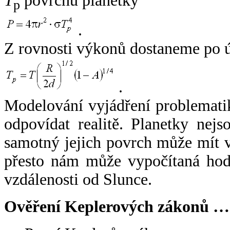
T
povrchu planetky
p
.
Z rovnosti výkonů dostaneme po 
.
Modelování vyjádření problemati
odpovídat realitě. Planetky nejso
samotný jejich povrch může mít v
přesto nám může vypočítaná hodn
vzdálenosti od Slunce.
Ověření Keplerových zákonů …