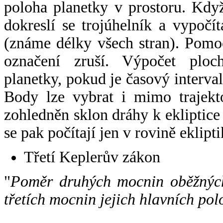
poloha planetky v prostoru. Kdy
dokreslí se trojúhelník a vypoč
(známe délky všech stran). Pomo
označení zruší. Výpočet ploch
planetky, pokud je časový interval
Body lze vybrat i mimo trajekto
zohledněn sklon dráhy k ekliptice
se pak počítají jen v rovině eklipti
Třetí Keplerův zákon
"
Poměr druhých mocnin oběžných
třetích mocnin jejich hlavních pol