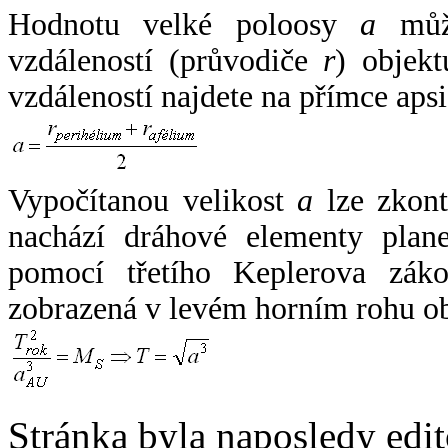
Hodnotu velké poloosy
a
může
vzdáleností (průvodiče
r
) objekt
vzdáleností najdete na přímce apsi
Vypočítanou velikost
a
lze zkont
nachází dráhové elementy plane
pomocí třetího Keplerova zák
zobrazená v levém horním rohu o
Stránka byla naposledy edi