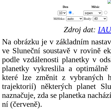
Den
Měsíc
.
Měřítko:
Body
:
Zdroj dat:
IAU
Na obrázku je v základním nastav
ve Sluneční soustavě v rovině ek
podle vzdálenosti planetky v odsl
planetky vykreslila a optimálně
které lze změnit z vybraných h
trajektorií) některých planet Sl
naznačuje, zda se planetka nacház
ní (červeně).