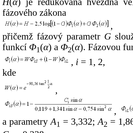
H
(
α
) je redukovaná hvězdná vel
fázového zákona
,
přičemž fázový parametr
G
slouž
funkcí
Φ
(
α
) a
Φ
(
α
). Fázovou fu
1
2
,
i
= 1, 2,
kde
,
,
a parametry
A
= 3,332;
A
= 1,8
1
2