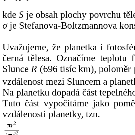
kde
S
je obsah plochy povrchu těl
σ
je Stefanova-Boltzmannova kons
Uvažujeme, že planetka i fotosfér
černá tělesa. Označíme teplotu 
Slunce
R
(696 tisíc km), poloměr
vzdálenost mezi Sluncem a plane
Na planetku dopadá část tepelnéh
Tuto část vypočítáme jako pomě
vzdálenosti planetky, tzn.