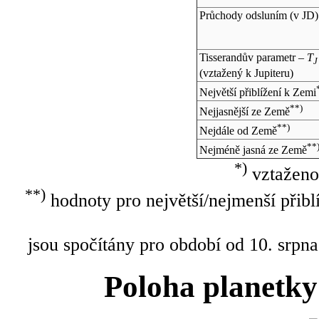
Průchody odsluním (v
JD
)
Tisserandův parametr –
T
J
(vztažený k Jupiteru)
Největší přiblížení k Zemi
**)
Nejjasnější ze Země
**)
Nejdále od Země
**
Nejméně jasná ze Země
*)
vztaženo
**)
hodnoty pro největší/nejmenší přibl
jsou spočítány pro období od 10. srpna
Poloha planetky