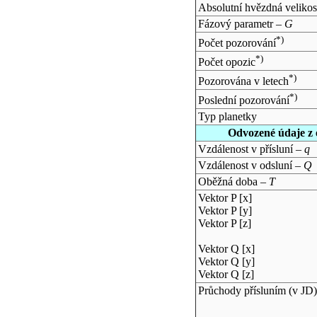
Absolutní hvězdná velikos
Fázový parametr –
G
*)
Počet pozorování
*)
Počet opozic
*)
Pozorována v letech
*)
Poslední pozorování
Typ planetky
Odvozené údaje z 
Vzdálenost v přísluní –
q
Vzdálenost v odsluní –
Q
Oběžná doba –
T
Vektor P [x]
Vektor P [y]
Vektor P [z]
Vektor Q [x]
Vektor Q [y]
Vektor Q [z]
Průchody přísluním (v
JD
)