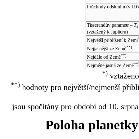
Průchody odsluním (v
JD
)
Tisserandův parametr –
T
J
(vztažený k Jupiteru)
Největší přiblížení k Zemi
**)
Nejjasnější ze Země
**)
Nejdále od Země
**
Nejméně jasná ze Země
*)
vztaženo
**)
hodnoty pro největší/nejmenší přibl
jsou spočítány pro období od 10. srpna
Poloha planetky