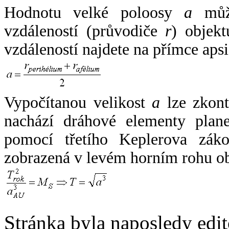
Hodnotu velké poloosy
a
může
vzdáleností (průvodiče
r
) objekt
vzdáleností najdete na přímce apsi
Vypočítanou velikost
a
lze zkont
nachází dráhové elementy plane
pomocí třetího Keplerova zák
zobrazená v levém horním rohu o
Stránka byla naposledy edi