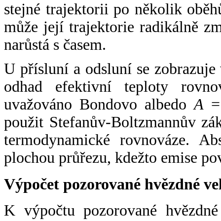
stejné trajektorii po několik oběh
může její trajektorie radikálně zm
narůstá s časem.
U přísluní a odsluní se zobrazuje
odhad efektivní teploty rovno
uvažováno Bondovo albedo
A
= 
použit Stefanův-Boltzmannův zák
termodynamické rovnováze. Abs
plochou průřezu, kdežto emise po
Výpočet pozorované hvězdné ve
K výpočtu pozorované hvězdné v