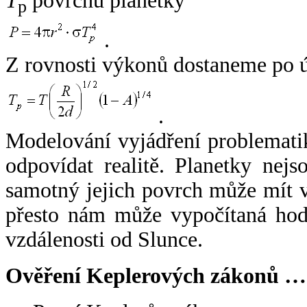
T
povrchu planetky
p
.
Z rovnosti výkonů dostaneme po 
.
Modelování vyjádření problemati
odpovídat realitě. Planetky nejso
samotný jejich povrch může mít v
přesto nám může vypočítaná hodn
vzdálenosti od Slunce.
Ověření Keplerových zákonů …