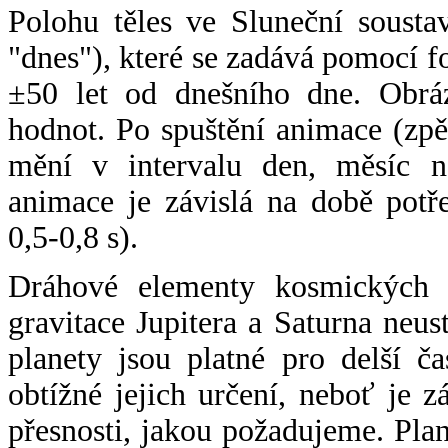
Polohu těles ve Sluneční sousta
"dnes"), které se zadává pomocí 
±50 let od dnešního dne. Obráz
hodnot. Po spuštění animace (zpě
mění v intervalu den, měsíc ne
animace je závislá na době potř
0,5-0,8 s).
Dráhové elementy kosmických t
gravitace Jupitera a Saturna neu
planety jsou platné pro delší č
obtížné jejich určení, neboť je 
přesnosti, jakou požadujeme. Pla