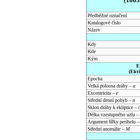
Předběžné označení
Katalogové číslo
Název
Kdy
Kde
Kým
E
(Ekv
Epocha
Velká poloosa dráhy –
a
Excentricita –
e
Střední denní pohyb –
n
Sklon dráhy k ekliptice –
i
Délka vzestupného uzlu –
Argument šířky perihelu 
Střední anomálie –
M