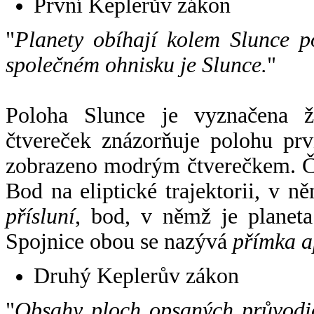
První Keplerův zákon
"
Planety obíhají kolem Slunce p
společném ohnisku je Slunce.
"
Poloha Slunce je vyznačena 
čtvereček znázorňuje polohu pr
zobrazeno modrým čtverečkem. Če
Bod na eliptické trajektorii, v n
přísluní
, bod, v němž je planet
Spojnice obou se nazývá
přímka a
Druhý Keplerův zákon
"
Obsahy ploch opsaných průvodič