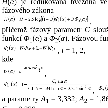
H
(
α
) je redukovaná hvězdná vel
fázového zákona
,
přičemž fázový parametr
G
slouž
funkcí
Φ
(
α
) a
Φ
(
α
). Fázovou fu
1
2
,
i
= 1, 2,
kde
,
,
a parametry
A
= 3,332;
A
= 1,8
1
2