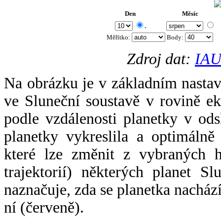
Den
Měsíc
.
Měřítko:
Body
:
Zdroj dat:
IAU
Na obrázku je v základním nastav
ve Sluneční soustavě v rovině ek
podle vzdálenosti planetky v odsl
planetky vykreslila a optimálně
které lze změnit z vybraných h
trajektorií) některých planet Sl
naznačuje, zda se planetka nacház
ní (červeně).