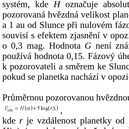
systém, kde
H
označuje absolut
pozorovaná hvězdná velikost plan
a 1 au od Slunce při nulovém fá
souvisí s efektem zjasnění v opoz
o 0,3 mag. Hodnota
G
není zná
používá hodnota 0,15. Fázový úh
k pozorovateli a směrem ke Slunc
pokud se planetka nachází v opozi
Průměrnou pozorovanou hvězdnou 
,
kde
r
je vzdálenost planetky od