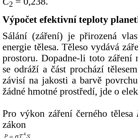
C
= 0,238.
2
Výpočet efektivní teploty plan
Sálání (záření) je přirozená vla
energie tělesa. Těleso vydává zá
prostoru. Dopadne-li toto záření n
se odráží a část prochází tělesem
závisí na jakosti a barvě povrch
žádné hmotné prostředí, jde o ele
Pro výkon záření černého tělesa
zákon