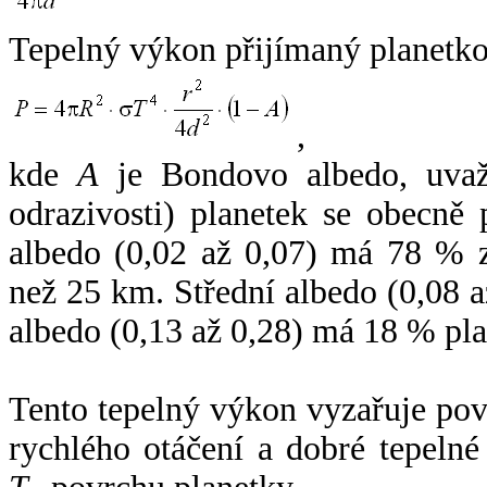
Tepelný výkon přijímaný planetko
,
kde
A
je Bondovo albedo, uvaž
odrazivosti) planetek se obecně
albedo (0,02 až 0,07) má 78 % z
než 25 km. Střední albedo (0,08 
albedo (0,13 až 0,28) má 18 % pla
Tento tepelný výkon vyzařuje po
rychlého otáčení a dobré tepelné