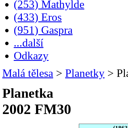
(253) Mathylde
(433) Eros
(951) Gaspra
...další
Odkazy
Malá tělesa
>
Planetky
>
Pl
Planetka
2002 FM30
(1863