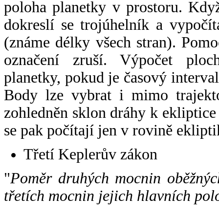
poloha planetky v prostoru. Kdy
dokreslí se trojúhelník a vypoč
(známe délky všech stran). Pomo
označení zruší. Výpočet ploch
planetky, pokud je časový interval
Body lze vybrat i mimo trajekto
zohledněn sklon dráhy k ekliptice
se pak počítají jen v rovině eklipti
Třetí Keplerův zákon
"
Poměr druhých mocnin oběžných
třetích mocnin jejich hlavních pol