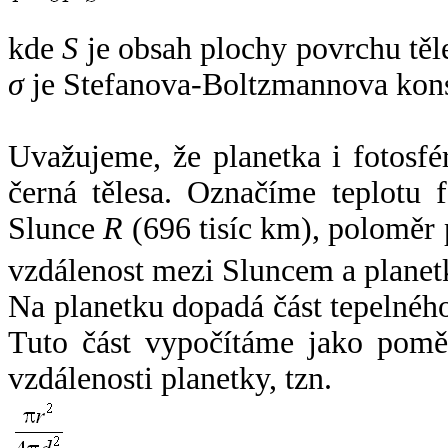
kde
S
je obsah plochy povrchu těl
σ
je Stefanova-Boltzmannova kons
Uvažujeme, že planetka i fotosfér
černá tělesa. Označíme teplotu 
Slunce
R
(696 tisíc km), poloměr
vzdálenost mezi Sluncem a plane
Na planetku dopadá část tepelnéh
Tuto část vypočítáme jako pomě
vzdálenosti planetky, tzn.