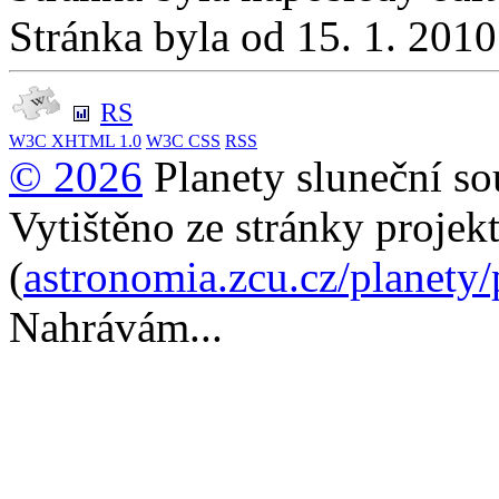
Stránka byla od 15. 1. 201
RS
W3C
XHTML 1.0
W3C
CSS
RSS
© 2026
Planety sluneční so
Vytištěno ze stránky projek
(
astronomia.zcu.cz/planety
Nahrávám...