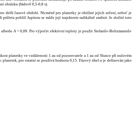
ní obrázku (řádově 0,5-0,8 s).
ro delší časové období. Nicméně pro planetky je obtížné jejich určení, neboť je
růletu poblíž Jupiteru se může její trajektorie radikálně změnit. Je složité toto
o albedo
A
= 0,09. Pro výpočet efektivní teploty je použit Stefanův-Boltzmannův
kost planetky ve vzdálenosti 1 au od pozorovatele a 1 au od Slunce při nulovém
planetek, pro ostatní se používá hodnota 0,15. Fázový úhel
α
je definován jako