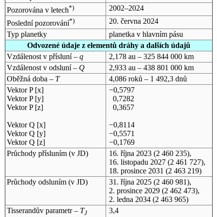
*)
2002–2024
Pozorována v letech
*)
20. června 2024
Poslední pozorování
Typ planetky
planetka v hlavním pásu
Odvozené údaje z elementů dráhy a dalších údajů
Vzdálenost v přísluní –
q
2,178 au – 325 844 000 km
Vzdálenost v odsluní –
Q
2,933 au – 438 801 000 km
Oběžná doba –
T
4,086 roků – 1 492,3 dnů
Vektor P [x]
−0,5797
Vektor P [y]
0,7282
Vektor P [z]
0,3657
Vektor Q [x]
−0,8114
Vektor Q [y]
−0,5571
Vektor Q [z]
−0,1769
Průchody přísluním (v
JD
)
16. října 2023
(2 460 235),
16. listopadu 2027
(2 461 727),
18. prosince 2031
(2 463 219)
Průchody odsluním (v
JD
)
31. října 2025
(2 460 981),
2. prosince 2029
(2 462 473),
2. ledna 2034
(2 463 965)
Tisserandův parametr –
T
3,4
J