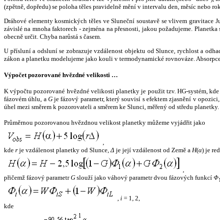
(zpětně, dopředu) se poloha těles pravidelně mění v intervalu den, měsíc nebo ro
Dráhové elementy kosmických těles ve Sluneční soustavě se vlivem gravitace Jup
závislé na mnoha faktorech - zejména na přesnosti, jakou požadujeme. Planetka se
obecně určit. Chyba narůstá s časem.
U přísluní a odsluní se zobrazuje vzdálenost objektu od Slunce, rychlost a od
zákon a planetku modelujeme jako kouli v termodynamické rovnováze. Absorpce 
Výpočet pozorované hvězdné velikosti …
K výpočtu pozorované hvězdné velikosti planetky je použit tzv. HG-systém, kd
fázovém úhlu, a
G
je fázový parametr, který souvisí s efektem zjasnění v opozic
úhel mezi směrem k pozorovateli a směrem ke Slunci, měřený od středu planetky. 
Průměrnou pozorovanou hvězdnou velikost planetky můžeme vyjádřit jako
,
kde
r
je vzdálenost planetky od Slunce,
Δ
je její vzdálenost od Země a
H
(
α
) je r
,
přičemž fázový parametr
G
slouží jako váhový parametr dvou fázových funkcí
Φ
,
i
= 1, 2,
kde