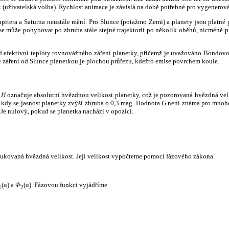
k (uživatelská volba). Rychlost animace je závislá na době potřebné pro vygenerová
itera a Saturna neustále mění. Pro Slunce (potažmo Zemi) a planety jsou platné p
 může pohybovat po zhruba stále stejné trajektorii po několik oběhů, nicméně při p
had efektivní teploty rovnovážného záření planetky, přičemž je uvažováno Bondov
záření od Slunce planetkou je plochou průřezu, kdežto emise povrchem koule.
e
H
označuje absolutní hvězdnou velikost planetky, což je pozorovaná hvězdná veli
i, kdy se jasnost planetky zvýší zhruba o 0,3 mag. Hodnota
G
není známa pro mnoho 
Je nulový, pokud se planetka nachází v opozici.
edukovaná hvězdná velikost. Její velikost vypočteme pomocí fázového zákona
(
α
) a
Φ
(
α
). Fázovou funkci vyjádříme
1
2