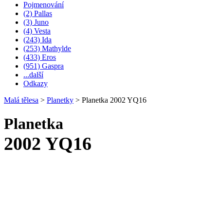
Pojmenování
(2) Pallas
(3) Juno
(4) Vesta
(243) Ida
(253) Mathylde
(433) Eros
(951) Gaspra
...další
Odkazy
Malá tělesa
>
Planetky
>
Planetka 2002 YQ16
Planetka
2002 YQ16