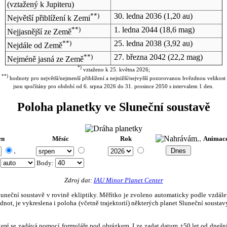
(vztažený k Jupiteru)
**)
30. ledna 2036
(1,20 au)
Největší přiblížení k Zemi
**)
1. ledna 2044
(18,6 mag)
Nejjasnější ze Země
**)
25. ledna 2038
(3,92 au)
Nejdále od Země
**)
27. března 2042
(22,2 mag)
Nejméně jasná ze Země
*)
vztaženo k 25. května 2026;
**)
hodnoty pro největší/nejmenší přiblížení a nejnižší/nejvyšší pozorovanou hvězdnou velikost
jsou spočítány pro období od 6. srpna 2026 do 31. prosince 2050 s intervalem 1 den.
Poloha planetky ve Sluneční soustavě
en
Měsíc
Rok
Animac
.
:
Body
:
Zdroj dat:
IAU Minor Planet Center
eční soustavě v rovině ekliptiky. Měřítko je zvoleno automaticky podle vzdálenost
not, je vykreslena i poloha (včetně trajektorií) některých planet Sluneční soustavy
, které se zadává pomocí formuláře pod obrázkem. Lze zadat datum ±50 let od dneš