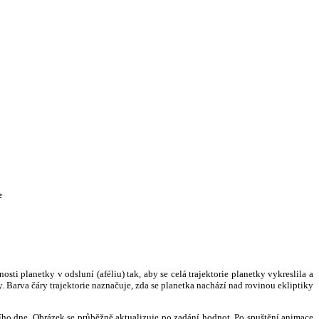
e
i planetky v odsluní (aféliu) tak, aby se celá trajektorie planetky vykreslila a
. Barva čáry trajektorie naznačuje, zda se planetka nachází nad rovinou ekliptiky
ního dne. Obrázek se průběžně aktualizuje po zadání hodnot. Po spuštění animace