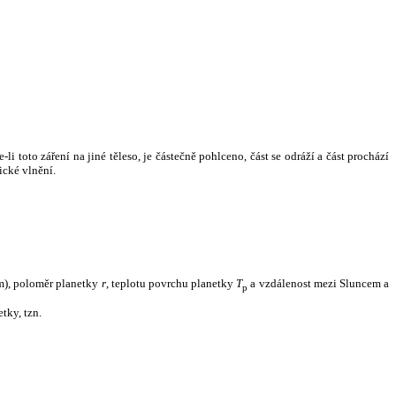
i toto záření na jiné těleso, je částečně pohlceno, část se odráží a část prochází
ické vlnění.
m), poloměr planetky
r
, teplotu povrchu planetky
T
a vzdálenost mezi Sluncem a
p
tky, tzn.