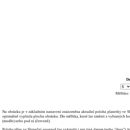
D
Měřítko
Na obrázku je v základním nastavení znázorněna aktuální poloha planetky ve Slun
optimálně vyplnila plochu obrázku. Dle měřítka, které lze změnit z vybraných hod
(modře) nebo pod ní (červeně).
Polohu těles ve Sluneční soustavě lze vykreslit i pro jiné datum (nebo "dnes")