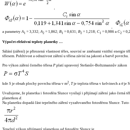
,
,
a parametry
A
= 3,332;
A
= 1,862;
B
= 0,631;
B
= 1,218;
C
= 0,986 a
C
= 0,
1
2
1
2
1
2
Výpočet efektivní teploty planetky …
Sálání (záření) je přirozená vlastnost těles, souvisí se změnami vnitřní energie 
tělesem. Pohltivost a odrazivost záření u tělesa závisí na jakosti a barvě povrch
Pro výkon záření černého tělesa
P
platí upravený Stefanův-Boltzmannův zákon
2
kde
S
je obsah plochy povrchu tělesa v m
,
T
je teplota tělesa v kelvinech a
σ
je S
Uvažujeme, že planetka i fotosféra Slunce vysílají i přijímají záření jako černá 
planetkou
d
.
Na planetku dopadá část tepelného záření vyzařovaného fotosférou Slunce. Tuto 
Tepelný výkon přijímaný planetkou od fotosféry Slunce je