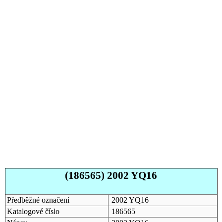
(186565) 2002 YQ16
Předběžné označení
2002 YQ16
Katalogové číslo
186565