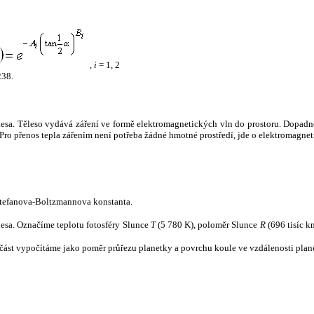
,
i
= 1, 2
238.
tělesa. Těleso vydává záření ve formě elektromagnetických vln do prostoru. Dopadne-l
u. Pro přenos tepla zářením není potřeba žádné hmotné prostředí, jde o elektromagnet
tefanova-Boltzmannova konstanta.
tělesa. Označíme teplotu fotosféry Slunce
T
(5 780 K), poloměr Slunce
R
(696 tisíc k
část vypočítáme jako poměr průřezu planetky a povrchu koule ve vzdálenosti plane