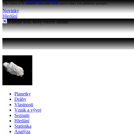
Katalogy objektů
Tato funkce je na stránkách Astronomia nová, testové otázky jsou přidávány postupně...
Novinky
Hledání
Zadejte text, který chcete hledat
Planetky
Dráhy
Vlastnosti
Vznik a vývoj
Seznam
Hledání
Statistika
Analýza