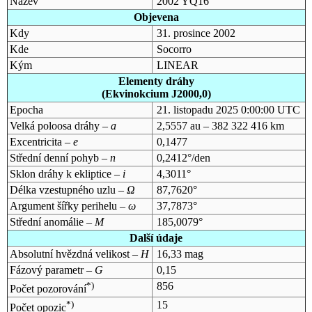
Název
2002 YQ16
Objevena
Kdy
31. prosince 2002
Kde
Socorro
Kým
LINEAR
Elementy dráhy
(Ekvinokcium J2000,0)
Epocha
21. listopadu 2025 0:00:00 UTC
Velká poloosa dráhy –
a
2,5557 au – 382 322 416 km
Excentricita –
e
0,1477
Střední denní pohyb –
n
0,2412°/den
Sklon dráhy k ekliptice –
i
4,3011°
Délka vzestupného uzlu –
Ω
87,7620°
Argument šířky perihelu –
ω
37,7873°
Střední anomálie –
M
185,0079°
Další údaje
Absolutní hvězdná velikost –
H
16,33 mag
Fázový parametr –
G
0,15
*)
856
Počet pozorování
*)
15
Počet opozic