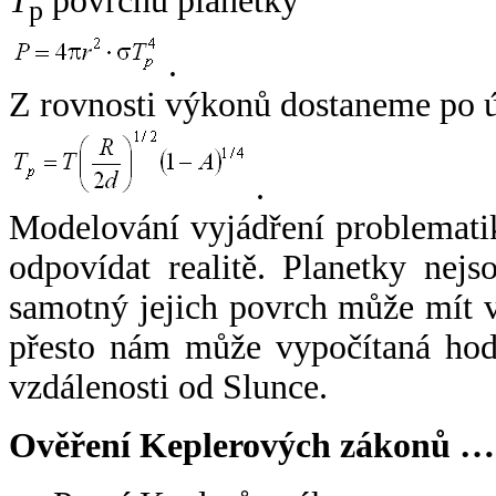
T
povrchu planetky
p
.
Z rovnosti výkonů dostaneme po 
.
Modelování vyjádření problemati
odpovídat realitě. Planetky nejso
samotný jejich povrch může mít v
přesto nám může vypočítaná hodn
vzdálenosti od Slunce.
Ověření Keplerových zákonů …