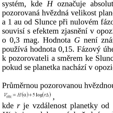
systém, kde
H
označuje absolut
pozorovaná hvězdná velikost plan
a 1 au od Slunce při nulovém fá
souvisí s efektem zjasnění v opoz
o 0,3 mag. Hodnota
G
není zná
používá hodnota 0,15. Fázový úh
k pozorovateli a směrem ke Slunc
pokud se planetka nachází v opozi
Průměrnou pozorovanou hvězdnou 
,
kde
r
je vzdálenost planetky od