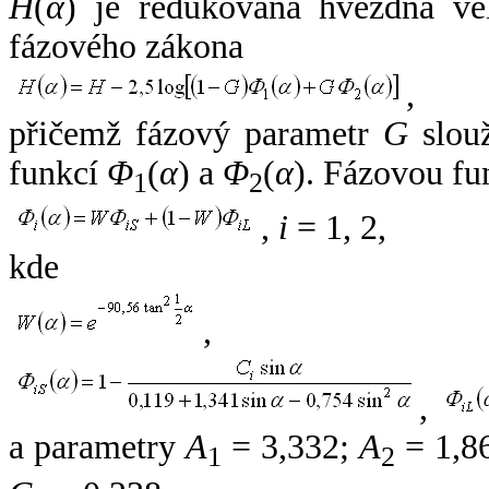
H
(
α
) je redukovaná hvězdná vel
fázového zákona
,
přičemž fázový parametr
G
slouž
funkcí
Φ
(
α
) a
Φ
(
α
). Fázovou fu
1
2
,
i
= 1, 2,
kde
,
,
a parametry
A
= 3,332;
A
= 1,8
1
2