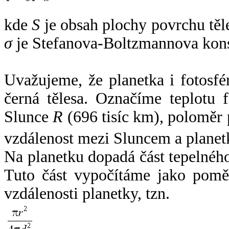
kde
S
je obsah plochy povrchu těl
σ
je Stefanova-Boltzmannova kons
Uvažujeme, že planetka i fotosfér
černá tělesa. Označíme teplotu 
Slunce
R
(696 tisíc km), poloměr
vzdálenost mezi Sluncem a plane
Na planetku dopadá část tepelnéh
Tuto část vypočítáme jako pomě
vzdálenosti planetky, tzn.