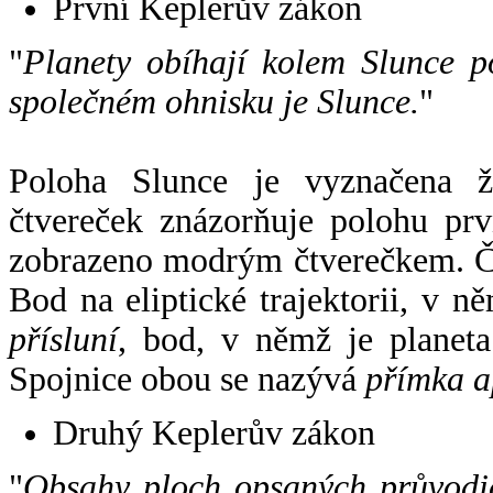
První Keplerův zákon
"
Planety obíhají kolem Slunce p
společném ohnisku je Slunce.
"
Poloha Slunce je vyznačena 
čtvereček znázorňuje polohu pr
zobrazeno modrým čtverečkem. Če
Bod na eliptické trajektorii, v n
přísluní
, bod, v němž je planet
Spojnice obou se nazývá
přímka a
Druhý Keplerův zákon
"
Obsahy ploch opsaných průvodič