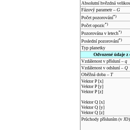
Absolutní hvězdná velikos
Fázový parametr –
G
*)
Počet pozorování
*)
Počet opozic
*)
Pozorována v letech
*)
Poslední pozorování
Typ planetky
Odvozené údaje z 
Vzdálenost v přísluní –
q
Vzdálenost v odsluní –
Q
Oběžná doba –
T
Vektor P [x]
Vektor P [y]
Vektor P [z]
Vektor Q [x]
Vektor Q [y]
Vektor Q [z]
Průchody přísluním (v
JD
)