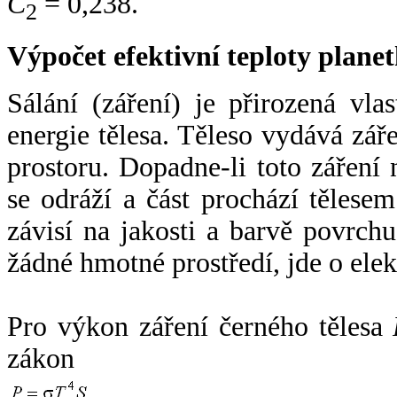
C
= 0,238.
2
Výpočet efektivní teploty plan
Sálání (záření) je přirozená vla
energie tělesa. Těleso vydává zá
prostoru. Dopadne-li toto záření n
se odráží a část prochází tělesem
závisí na jakosti a barvě povrch
žádné hmotné prostředí, jde o ele
Pro výkon záření černého tělesa
zákon