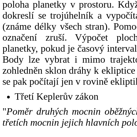
poloha planetky v prostoru. Kdy
dokreslí se trojúhelník a vypoč
(známe délky všech stran). Pomo
označení zruší. Výpočet ploch
planetky, pokud je časový interval
Body lze vybrat i mimo trajekto
zohledněn sklon dráhy k ekliptice
se pak počítají jen v rovině eklipti
Třetí Keplerův zákon
"
Poměr druhých mocnin oběžných
třetích mocnin jejich hlavních pol