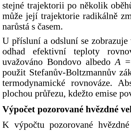
stejné trajektorii po několik oběh
může její trajektorie radikálně zm
narůstá s časem.
U přísluní a odsluní se zobrazuje
odhad efektivní teploty rovno
uvažováno Bondovo albedo
A
= 
použit Stefanův-Boltzmannův zák
termodynamické rovnováze. Abs
plochou průřezu, kdežto emise po
Výpočet pozorované hvězdné ve
K výpočtu pozorované hvězdné v