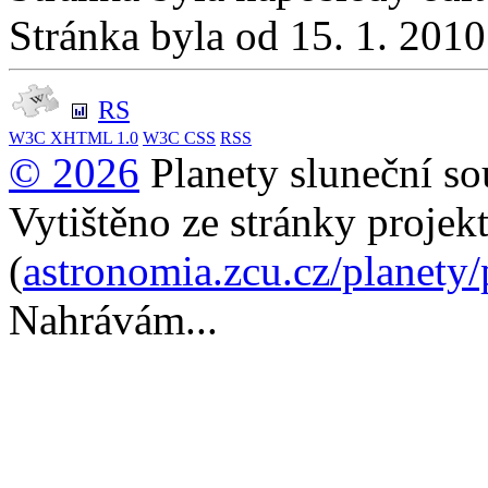
Stránka byla od 15. 1. 201
RS
W3C
XHTML 1.0
W3C
CSS
RSS
© 2026
Planety sluneční so
Vytištěno ze stránky projek
(
astronomia.zcu.cz/planety
Nahrávám...