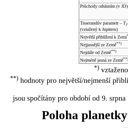
Průchody odsluním (v
JD
)
Tisserandův parametr –
T
J
(vztažený k Jupiteru)
Největší přiblížení k Zemi
**)
Nejjasnější ze Země
**)
Nejdále od Země
**
Nejméně jasná ze Země
*)
vztaženo
**)
hodnoty pro největší/nejmenší přibl
jsou spočítány pro období od 9. srpna
Poloha planetky