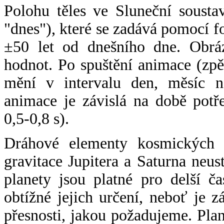
Polohu těles ve Sluneční sousta
"dnes"), které se zadává pomocí 
±50 let od dnešního dne. Obráz
hodnot. Po spuštění animace (zpě
mění v intervalu den, měsíc ne
animace je závislá na době potř
0,5-0,8 s).
Dráhové elementy kosmických t
gravitace Jupitera a Saturna neu
planety jsou platné pro delší č
obtížné jejich určení, neboť je 
přesnosti, jakou požadujeme. Pla