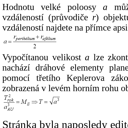
Hodnotu velké poloosy
a
může
vzdáleností (průvodiče
r
) objekt
vzdáleností najdete na přímce apsi
Vypočítanou velikost
a
lze zkont
nachází dráhové elementy plane
pomocí třetího Keplerova zák
zobrazená v levém horním rohu o
Stránka byla naposledy edi