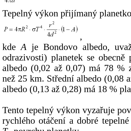
Tepelný výkon přijímaný planetko
,
kde
A
je Bondovo albedo, uvaž
odrazivosti) planetek se obecně
albedo (0,02 až 0,07) má 78 % z
než 25 km. Střední albedo (0,08 
albedo (0,13 až 0,28) má 18 % pla
Tento tepelný výkon vyzařuje po
rychlého otáčení a dobré tepelné