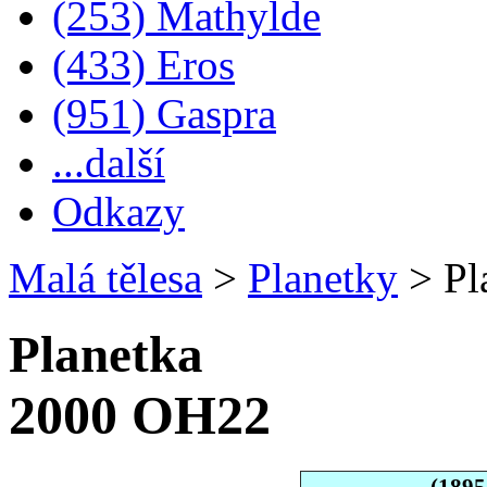
(253) Mathylde
(433) Eros
(951) Gaspra
...další
Odkazy
Malá tělesa
>
Planetky
>
Pl
Planetka
2000 OH22
(189