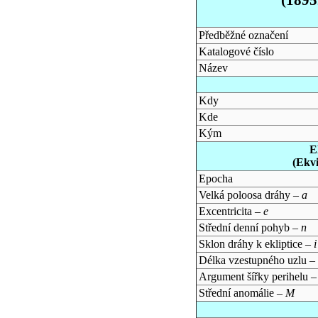
Předběžné označení
Katalogové číslo
Název
Kdy
Kde
Kým
E
(Ekv
Epocha
Velká poloosa dráhy –
a
Excentricita –
e
Střední denní pohyb –
n
Sklon dráhy k ekliptice –
i
Délka vzestupného uzlu –
Argument šířky perihelu 
Střední anomálie –
M