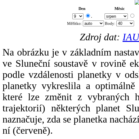
Den
Měsíc
.
Měřítko:
Body
:
Zdroj dat:
IAU
Na obrázku je v základním nastav
ve Sluneční soustavě v rovině ek
podle vzdálenosti planetky v odsl
planetky vykreslila a optimálně
které lze změnit z vybraných h
trajektorií) některých planet Sl
naznačuje, zda se planetka nacház
ní (červeně).