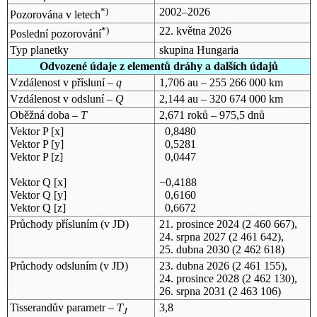
*)
2002–2026
Pozorována v letech
*)
22. května 2026
Poslední pozorování
Typ planetky
skupina Hungaria
Odvozené údaje z elementů dráhy a dalších údajů
Vzdálenost v přísluní –
q
1,706 au – 255 266 000 km
Vzdálenost v odsluní –
Q
2,144 au – 320 674 000 km
Oběžná doba –
T
2,671 roků – 975,5 dnů
Vektor P [x]
0,8480
Vektor P [y]
0,5281
Vektor P [z]
0,0447
Vektor Q [x]
−0,4188
Vektor Q [y]
0,6160
Vektor Q [z]
0,6672
Průchody přísluním (v
JD
)
21. prosince 2024
(2 460 667),
24. srpna 2027
(2 461 642),
25. dubna 2030
(2 462 618)
Průchody odsluním (v
JD
)
23. dubna 2026
(2 461 155),
24. prosince 2028
(2 462 130),
26. srpna 2031
(2 463 106)
Tisserandův parametr –
T
3,8
J