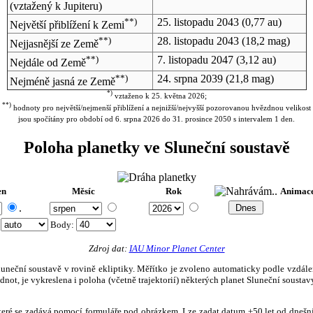
(vztažený k Jupiteru)
**)
25. listopadu 2043
(0,77 au)
Největší přiblížení k Zemi
**)
28. listopadu 2043
(18,2 mag)
Nejjasnější ze Země
**)
7. listopadu 2047
(3,12 au)
Nejdále od Země
**)
24. srpna 2039
(21,8 mag)
Nejméně jasná ze Země
*)
vztaženo k 25. května 2026;
**)
hodnoty pro největší/nejmenší přiblížení a nejnižší/nejvyšší pozorovanou hvězdnou velikost
jsou spočítány pro období od 6. srpna 2026 do 31. prosince 2050 s intervalem 1 den.
Poloha planetky ve Sluneční soustavě
en
Měsíc
Rok
Animac
.
:
Body
:
Zdroj dat:
IAU Minor Planet Center
eční soustavě v rovině ekliptiky. Měřítko je zvoleno automaticky podle vzdálenost
not, je vykreslena i poloha (včetně trajektorií) některých planet Sluneční soustavy
, které se zadává pomocí formuláře pod obrázkem. Lze zadat datum ±50 let od dneš