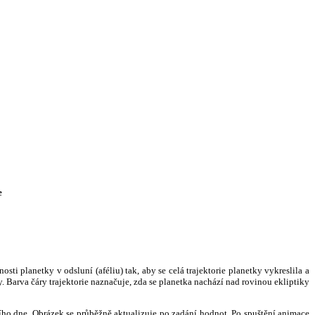
e
i planetky v odsluní (aféliu) tak, aby se celá trajektorie planetky vykreslila a
. Barva čáry trajektorie naznačuje, zda se planetka nachází nad rovinou ekliptiky
ního dne. Obrázek se průběžně aktualizuje po zadání hodnot. Po spuštění animace