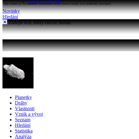
Katalogy objektů
Tato funkce je na stránkách Astronomia nová, testové otázky jsou přidávány postupně...
Novinky
Hledání
Zadejte text, který chcete hledat
Planetky
Dráhy
Vlastnosti
Vznik a vývoj
Seznam
Hledání
Statistika
Analýza