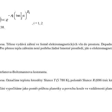
,
i
= 1, 2
238.
tělesa. Těleso vydává záření ve formě elektromagnetických vln do prostoru. Dopadne-l
u. Pro přenos tepla zářením není potřeba žádné hmotné prostředí, jde o elektromagnet
tefanova-Boltzmannova konstanta.
tělesa. Označíme teplotu fotosféry Slunce
T
(5 780 K), poloměr Slunce
R
(696 tisíc k
část vypočítáme jako poměr průřezu planetky a povrchu koule ve vzdálenosti plane