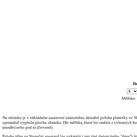
D
Měřítko
Na obrázku je v základním nastavení znázorněna aktuální poloha planetky ve Slun
optimálně vyplnila plochu obrázku. Dle měřítka, které lze změnit z vybraných hod
(modře) nebo pod ní (červeně).
Polohu těles ve Sluneční soustavě lze vykreslit i pro jiné datum (nebo "dnes")