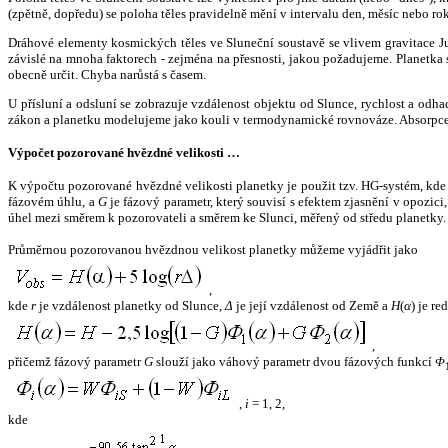
(zpětně, dopředu) se poloha těles pravidelně mění v intervalu den, měsíc nebo ro
Dráhové elementy kosmických těles ve Sluneční soustavě se vlivem gravitace Jup
závislé na mnoha faktorech - zejména na přesnosti, jakou požadujeme. Planetka se
obecně určit. Chyba narůstá s časem.
U přísluní a odsluní se zobrazuje vzdálenost objektu od Slunce, rychlost a od
zákon a planetku modelujeme jako kouli v termodynamické rovnováze. Absorpce 
Výpočet pozorované hvězdné velikosti …
K výpočtu pozorované hvězdné velikosti planetky je použit tzv. HG-systém, kd
fázovém úhlu, a
G
je fázový parametr, který souvisí s efektem zjasnění v opozic
úhel mezi směrem k pozorovateli a směrem ke Slunci, měřený od středu planetky. 
Průměrnou pozorovanou hvězdnou velikost planetky můžeme vyjádřit jako
,
kde
r
je vzdálenost planetky od Slunce,
Δ
je její vzdálenost od Země a
H
(
α
) je r
,
přičemž fázový parametr
G
slouží jako váhový parametr dvou fázových funkcí
Φ
,
i
= 1, 2,
kde