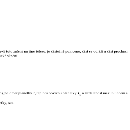
i toto záření na jiné těleso, je částečně pohlceno, část se odráží a část prochází
ické vlnění.
m), poloměr planetky
r
, teplotu povrchu planetky
T
a vzdálenost mezi Sluncem a
p
tky, tzn.