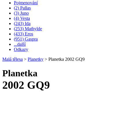
Pojmenování
(2) Pallas
(3) Juno
(4) Vesta
(243) Ida
(253) Mathylde
(433) Eros
(951) Gaspra
...další
Odkazy
Malá tělesa
>
Planetky
>
Planetka 2002 GQ9
Planetka
2002 GQ9