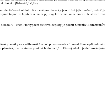
ní obrázku (řádově 0,5-0,8 s).
ro delší časové období. Nicméně pro planetky je obtížné jejich určení, neboť je
růletu poblíž Jupiteru se může její trajektorie radikálně změnit. Je složité toto
o albedo
A
= 0,09. Pro výpočet efektivní teploty je použit Stefanův-Boltzmannův
kost planetky ve vzdálenosti 1 au od pozorovatele a 1 au od Slunce při nulovém
planetek, pro ostatní se používá hodnota 0,15. Fázový úhel
α
je definován jako