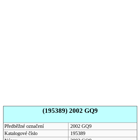
(195389) 2002 GQ9
Předběžné označení
2002 GQ9
Katalogové číslo
195389