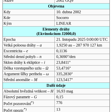
Název
2002 GQ9
Objevena
Kdy
10. dubna 2002
Kde
Socorro
Kým
LINEAR
Elementy dráhy
(Ekvinokcium J2000,0)
Epocha
21. listopadu 2025 0:00:00 UTC
Velká poloosa dráhy –
a
1,9250 au – 287 970 127 km
Excentricita –
e
0,1136
Střední denní pohyb –
n
0,3690°/den
Sklon dráhy k ekliptice –
i
23,8411°
Délka vzestupného uzlu –
Ω
53,4716°
Argument šířky perihelu –
ω
335,2830°
Střední anomálie –
M
123,5417°
Další údaje
Absolutní hvězdná velikost –
H
16,93 mag
Fázový parametr –
G
0,15
*)
776
Počet pozorování
*)
13
Počet opozic