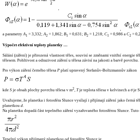
,
,
a parametry
A
= 3,332;
A
= 1,862;
B
= 0,631;
B
= 1,218;
C
= 0,986 a
C
= 0,
1
2
1
2
1
2
Výpočet efektivní teploty planetky …
Sálání (záření) je přirozená vlastnost těles, souvisí se změnami vnitřní energie 
tělesem. Pohltivost a odrazivost záření u tělesa závisí na jakosti a barvě povrch
Pro výkon záření černého tělesa
P
platí upravený Stefanův-Boltzmannův zákon
2
kde
S
je obsah plochy povrchu tělesa v m
,
T
je teplota tělesa v kelvinech a
σ
je S
Uvažujeme, že planetka i fotosféra Slunce vysílají i přijímají záření jako černá 
planetkou
d
.
Na planetku dopadá část tepelného záření vyzařovaného fotosférou Slunce. Tuto 
Tepelný výkon přijímaný planetkou od fotosféry Slunce je