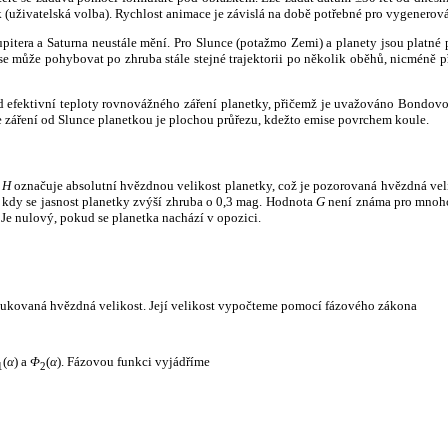
k (uživatelská volba). Rychlost animace je závislá na době potřebné pro vygenerová
itera a Saturna neustále mění. Pro Slunce (potažmo Zemi) a planety jsou platné p
 může pohybovat po zhruba stále stejné trajektorii po několik oběhů, nicméně při p
had efektivní teploty rovnovážného záření planetky, přičemž je uvažováno Bondov
záření od Slunce planetkou je plochou průřezu, kdežto emise povrchem koule.
e
H
označuje absolutní hvězdnou velikost planetky, což je pozorovaná hvězdná veli
i, kdy se jasnost planetky zvýší zhruba o 0,3 mag. Hodnota
G
není známa pro mnoho 
Je nulový, pokud se planetka nachází v opozici.
edukovaná hvězdná velikost. Její velikost vypočteme pomocí fázového zákona
(
α
) a
Φ
(
α
). Fázovou funkci vyjádříme
1
2