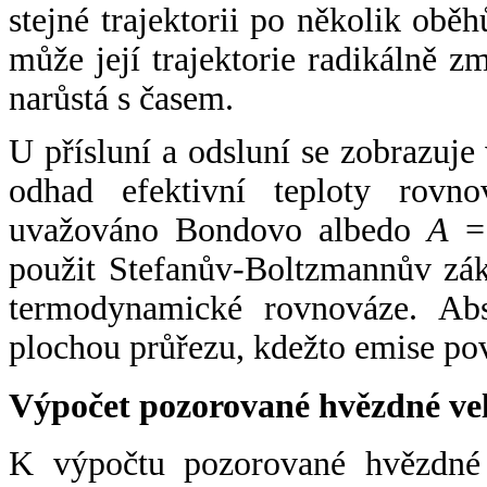
stejné trajektorii po několik oběh
může její trajektorie radikálně zm
narůstá s časem.
U přísluní a odsluní se zobrazuje
odhad efektivní teploty rovno
uvažováno Bondovo albedo
A
= 
použit Stefanův-Boltzmannův zák
termodynamické rovnováze. Abs
plochou průřezu, kdežto emise po
Výpočet pozorované hvězdné ve
K výpočtu pozorované hvězdné v