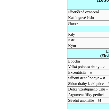
Předběžné označení
Katalogové číslo
Název
Kdy
Kde
Kým
E
(Ekv
Epocha
Velká poloosa dráhy –
a
Excentricita –
e
Střední denní pohyb –
n
Sklon dráhy k ekliptice –
i
Délka vzestupného uzlu –
Argument šířky perihelu 
Střední anomálie –
M