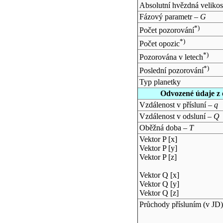
Absolutní hvězdná velikos
Fázový parametr –
G
*)
Počet pozorování
*)
Počet opozic
*)
Pozorována v letech
*)
Poslední pozorování
Typ planetky
Odvozené údaje z 
Vzdálenost v přísluní –
q
Vzdálenost v odsluní –
Q
Oběžná doba –
T
Vektor P [x]
Vektor P [y]
Vektor P [z]
Vektor Q [x]
Vektor Q [y]
Vektor Q [z]
Průchody přísluním (v
JD
)