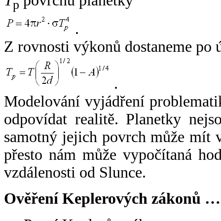
T
povrchu planetky
p
.
Z rovnosti výkonů dostaneme po 
.
Modelování vyjádření problemati
odpovídat realitě. Planetky nejso
samotný jejich povrch může mít v
přesto nám může vypočítaná hodn
vzdálenosti od Slunce.
Ověření Keplerových zákonů …