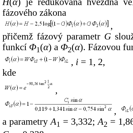
H
(
α
) je redukovaná hvězdná vel
fázového zákona
,
přičemž fázový parametr
G
slouž
funkcí
Φ
(
α
) a
Φ
(
α
). Fázovou fu
1
2
,
i
= 1, 2,
kde
,
,
a parametry
A
= 3,332;
A
= 1,8
1
2