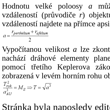
Hodnotu velké poloosy
a
může
vzdáleností (průvodiče
r
) objekt
vzdáleností najdete na přímce apsi
Vypočítanou velikost
a
lze zkont
nachází dráhové elementy plane
pomocí třetího Keplerova zák
zobrazená v levém horním rohu o
Stránka byla naposledy edi