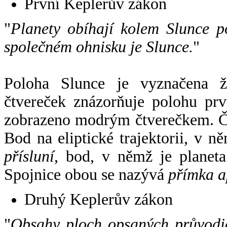
První Keplerův zákon
"
Planety obíhají kolem Slunce p
společném ohnisku je Slunce.
"
Poloha Slunce je vyznačena 
čtvereček znázorňuje polohu pr
zobrazeno modrým čtverečkem. Če
Bod na eliptické trajektorii, v n
přísluní
, bod, v němž je planet
Spojnice obou se nazývá
přímka a
Druhý Keplerův zákon
"
Obsahy ploch opsaných průvodič