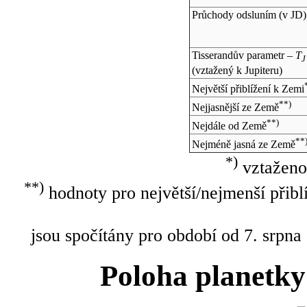
Průchody odsluním (v
JD
)
Tisserandův parametr –
T
J
(vztažený k Jupiteru)
Největší přiblížení k Zemi
**)
Nejjasnější ze Země
**)
Nejdále od Země
**
Nejméně jasná ze Země
*)
vztaženo
**)
hodnoty pro největší/nejmenší přibl
jsou spočítány pro období od 7. srpna
Poloha planetky