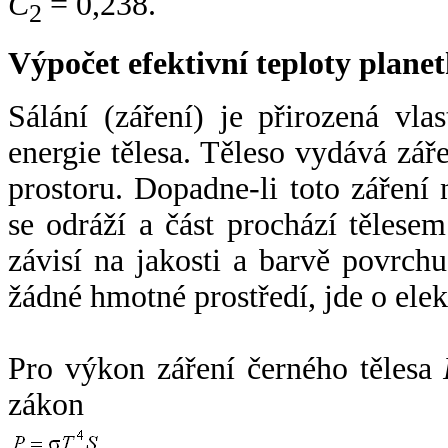
C
= 0,238.
2
Výpočet efektivní teploty plan
Sálání (záření) je přirozená vla
energie tělesa. Těleso vydává zá
prostoru. Dopadne-li toto záření n
se odráží a část prochází tělesem
závisí na jakosti a barvě povrch
žádné hmotné prostředí, jde o ele
Pro výkon záření černého tělesa
zákon