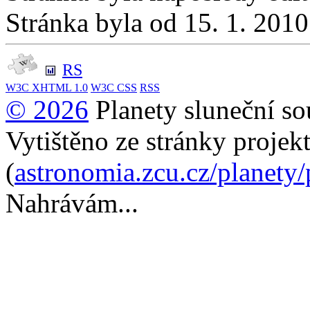
Stránka byla od 15. 1. 201
RS
W3C
XHTML 1.0
W3C
CSS
RSS
© 2026
Planety sluneční so
Vytištěno ze stránky projek
(
astronomia.zcu.cz/planety
Nahrávám...