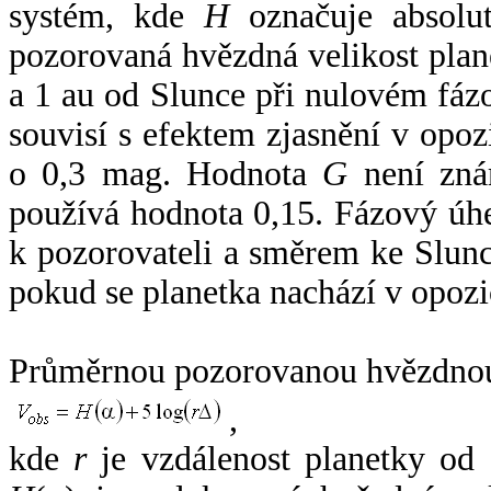
systém, kde
H
označuje absolut
pozorovaná hvězdná velikost plan
a 1 au od Slunce při nulovém fá
souvisí s efektem zjasnění v opoz
o 0,3 mag. Hodnota
G
není zná
používá hodnota 0,15. Fázový úh
k pozorovateli a směrem ke Slunc
pokud se planetka nachází v opozi
Průměrnou pozorovanou hvězdnou 
,
kde
r
je vzdálenost planetky od