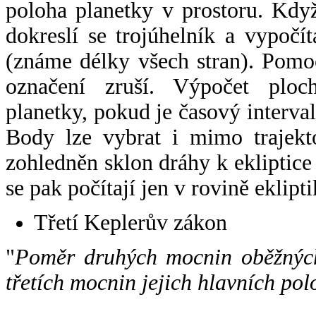
poloha planetky v prostoru. Kdy
dokreslí se trojúhelník a vypoč
(známe délky všech stran). Pomo
označení zruší. Výpočet ploch
planetky, pokud je časový interval
Body lze vybrat i mimo trajekto
zohledněn sklon dráhy k ekliptice
se pak počítají jen v rovině eklipti
Třetí Keplerův zákon
"
Poměr druhých mocnin oběžných
třetích mocnin jejich hlavních pol