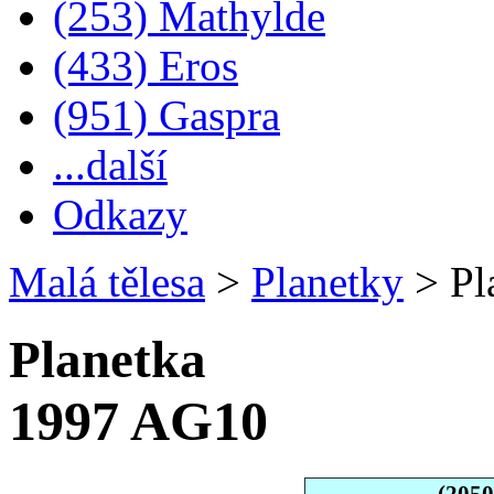
(253) Mathylde
(433) Eros
(951) Gaspra
...další
Odkazy
Malá tělesa
>
Planetky
>
Pl
Planetka
1997 AG10
(205