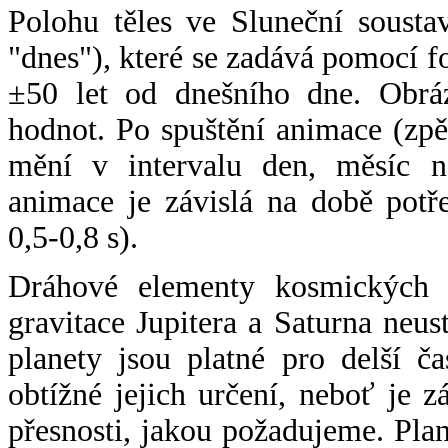
Polohu těles ve Sluneční sousta
"dnes"), které se zadává pomocí 
±50 let od dnešního dne. Obráz
hodnot. Po spuštění animace (zpě
mění v intervalu den, měsíc ne
animace je závislá na době potř
0,5-0,8 s).
Dráhové elementy kosmických t
gravitace Jupitera a Saturna neu
planety jsou platné pro delší č
obtížné jejich určení, neboť je 
přesnosti, jakou požadujeme. Pla