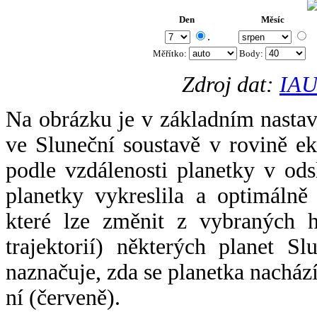
Den
Měsíc
.
Měřítko:
Body
:
Zdroj dat:
IAU
Na obrázku je v základním nastav
ve Sluneční soustavě v rovině ek
podle vzdálenosti planetky v odsl
planetky vykreslila a optimálně
které lze změnit z vybraných h
trajektorií) některých planet Sl
naznačuje, zda se planetka nacház
ní (červeně).