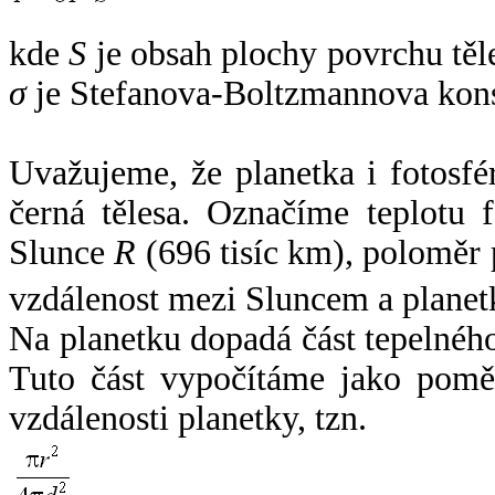
kde
S
je obsah plochy povrchu těl
σ
je Stefanova-Boltzmannova kons
Uvažujeme, že planetka i fotosfér
černá tělesa. Označíme teplotu 
Slunce
R
(696 tisíc km), poloměr
vzdálenost mezi Sluncem a plane
Na planetku dopadá část tepelnéh
Tuto část vypočítáme jako pomě
vzdálenosti planetky, tzn.