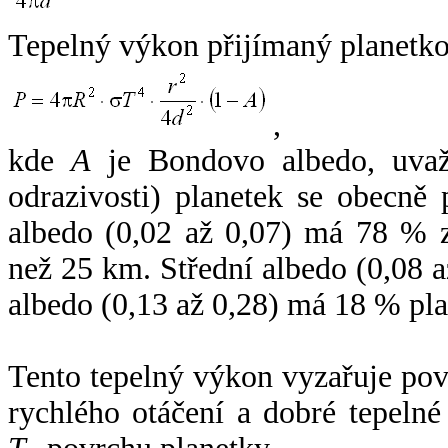
Tepelný výkon přijímaný planetko
,
kde
A
je Bondovo albedo, uvaž
odrazivosti) planetek se obecně
albedo (0,02 až 0,07) má 78 % z
než 25 km. Střední albedo (0,08 
albedo (0,13 až 0,28) má 18 % pla
Tento tepelný výkon vyzařuje po
rychlého otáčení a dobré tepelné