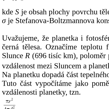
kde
S
je obsah plochy povrchu těl
σ
je Stefanova-Boltzmannova kons
Uvažujeme, že planetka i fotosfér
černá tělesa. Označíme teplotu 
Slunce
R
(696 tisíc km), poloměr
vzdálenost mezi Sluncem a plane
Na planetku dopadá část tepelnéh
Tuto část vypočítáme jako pomě
vzdálenosti planetky, tzn.