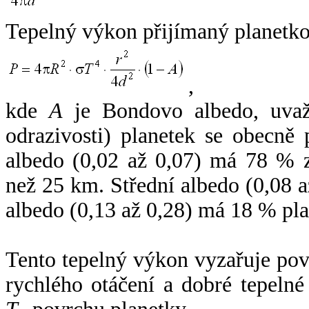
Tepelný výkon přijímaný planetko
,
kde
A
je Bondovo albedo, uvaž
odrazivosti) planetek se obecně
albedo (0,02 až 0,07) má 78 % z
než 25 km. Střední albedo (0,08 
albedo (0,13 až 0,28) má 18 % pla
Tento tepelný výkon vyzařuje po
rychlého otáčení a dobré tepelné