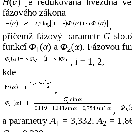
H
(
α
) je redukovaná hvězdná vel
fázového zákona
,
přičemž fázový parametr
G
slouž
funkcí
Φ
(
α
) a
Φ
(
α
). Fázovou fu
1
2
,
i
= 1, 2,
kde
,
,
a parametry
A
= 3,332;
A
= 1,8
1
2