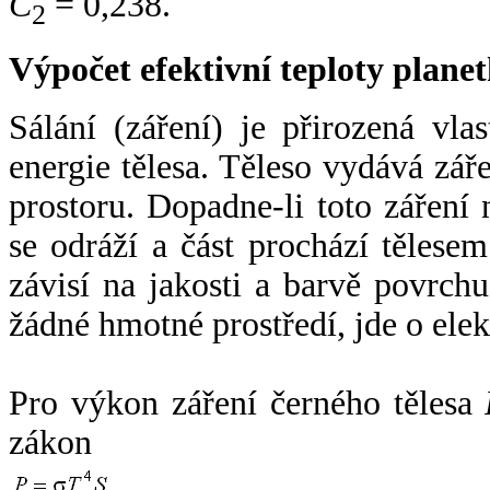
C
= 0,238.
2
Výpočet efektivní teploty plan
Sálání (záření) je přirozená vla
energie tělesa. Těleso vydává zá
prostoru. Dopadne-li toto záření n
se odráží a část prochází tělesem
závisí na jakosti a barvě povrch
žádné hmotné prostředí, jde o ele
Pro výkon záření černého tělesa
zákon