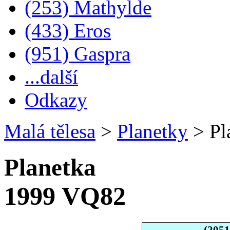
(253) Mathylde
(433) Eros
(951) Gaspra
...další
Odkazy
Malá tělesa
>
Planetky
>
Pl
Planetka
1999 VQ82
(205