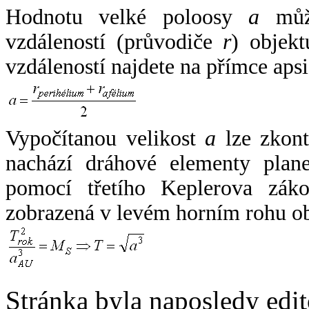
Hodnotu velké poloosy
a
může
vzdáleností (průvodiče
r
) objekt
vzdáleností najdete na přímce apsi
Vypočítanou velikost
a
lze zkont
nachází dráhové elementy plane
pomocí třetího Keplerova zák
zobrazená v levém horním rohu o
Stránka byla naposledy edi