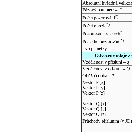
Absolutní hvězdná velikos
Fázový parametr –
G
*)
Počet pozorování
*)
Počet opozic
*)
Pozorována v letech
*)
Poslední pozorování
Typ planetky
Odvozené údaje z 
Vzdálenost v přísluní –
q
Vzdálenost v odsluní –
Q
Oběžná doba –
T
Vektor P [x]
Vektor P [y]
Vektor P [z]
Vektor Q [x]
Vektor Q [y]
Vektor Q [z]
Průchody přísluním (v
JD
)