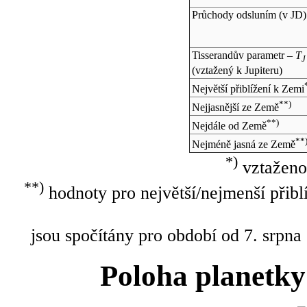
Průchody odsluním (v
JD
)
Tisserandův parametr –
T
J
(vztažený k Jupiteru)
Největší přiblížení k Zemi
**)
Nejjasnější ze Země
**)
Nejdále od Země
**
Nejméně jasná ze Země
*)
vztaženo
**)
hodnoty pro největší/nejmenší přibl
jsou spočítány pro období od 7. srpna
Poloha planetky