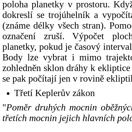
poloha planetky v prostoru. Kdy
dokreslí se trojúhelník a vypoč
(známe délky všech stran). Pomo
označení zruší. Výpočet ploch
planetky, pokud je časový interval
Body lze vybrat i mimo trajekto
zohledněn sklon dráhy k ekliptice
se pak počítají jen v rovině eklipti
Třetí Keplerův zákon
"
Poměr druhých mocnin oběžných
třetích mocnin jejich hlavních pol