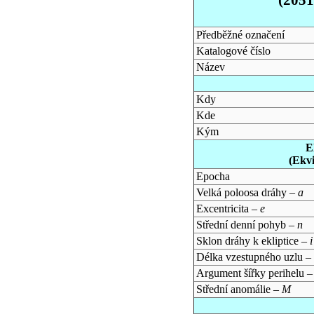
Předběžné označení
Katalogové číslo
Název
Kdy
Kde
Kým
E
(Ekv
Epocha
Velká poloosa dráhy –
a
Excentricita –
e
Střední denní pohyb –
n
Sklon dráhy k ekliptice –
i
Délka vzestupného uzlu –
Argument šířky perihelu 
Střední anomálie –
M