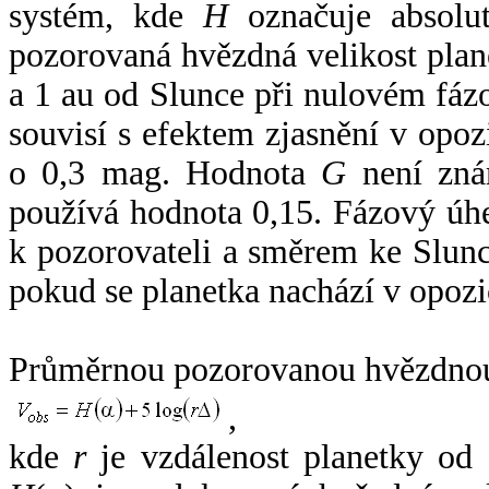
systém, kde
H
označuje absolut
pozorovaná hvězdná velikost plan
a 1 au od Slunce při nulovém fá
souvisí s efektem zjasnění v opoz
o 0,3 mag. Hodnota
G
není zná
používá hodnota 0,15. Fázový úh
k pozorovateli a směrem ke Slunc
pokud se planetka nachází v opozi
Průměrnou pozorovanou hvězdnou 
,
kde
r
je vzdálenost planetky od