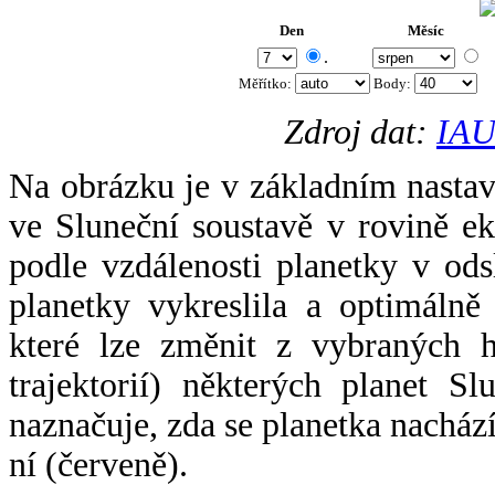
Den
Měsíc
.
Měřítko:
Body
:
Zdroj dat:
IAU
Na obrázku je v základním nastav
ve Sluneční soustavě v rovině ek
podle vzdálenosti planetky v odsl
planetky vykreslila a optimálně
které lze změnit z vybraných h
trajektorií) některých planet Sl
naznačuje, zda se planetka nacház
ní (červeně).