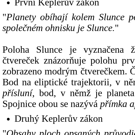
První Keplerův zákon
"
Planety obíhají kolem Slunce p
společném ohnisku je Slunce.
"
Poloha Slunce je vyznačena 
čtvereček znázorňuje polohu pr
zobrazeno modrým čtverečkem. Če
Bod na eliptické trajektorii, v n
přísluní
, bod, v němž je planet
Spojnice obou se nazývá
přímka a
Druhý Keplerův zákon
"
Obsahy ploch opsaných průvodič