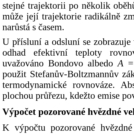
stejné trajektorii po několik oběh
může její trajektorie radikálně zm
narůstá s časem.
U přísluní a odsluní se zobrazuje
odhad efektivní teploty rovno
uvažováno Bondovo albedo
A
= 
použit Stefanův-Boltzmannův zák
termodynamické rovnováze. Abs
plochou průřezu, kdežto emise po
Výpočet pozorované hvězdné ve
K výpočtu pozorované hvězdné v