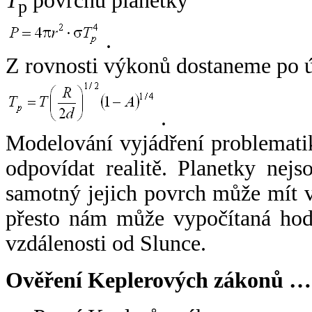
T
povrchu planetky
p
.
Z rovnosti výkonů dostaneme po 
.
Modelování vyjádření problemati
odpovídat realitě. Planetky nejso
samotný jejich povrch může mít v
přesto nám může vypočítaná hodn
vzdálenosti od Slunce.
Ověření Keplerových zákonů …