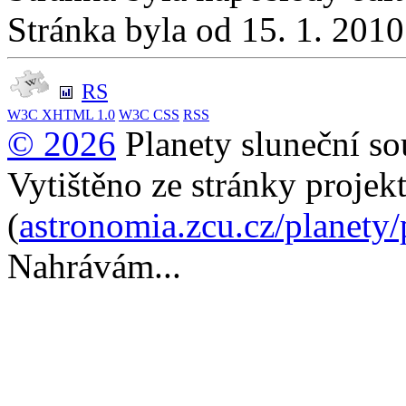
Stránka byla od 15. 1. 201
RS
W3C
XHTML 1.0
W3C
CSS
RSS
© 2026
Planety sluneční so
Vytištěno ze stránky projek
(
astronomia.zcu.cz/planety
Nahrávám...