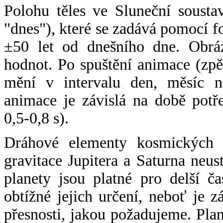
Polohu těles ve Sluneční sousta
"dnes"), které se zadává pomocí 
±50 let od dnešního dne. Obráz
hodnot. Po spuštění animace (zpě
mění v intervalu den, měsíc ne
animace je závislá na době potř
0,5-0,8 s).
Dráhové elementy kosmických t
gravitace Jupitera a Saturna neu
planety jsou platné pro delší č
obtížné jejich určení, neboť je 
přesnosti, jakou požadujeme. Pla