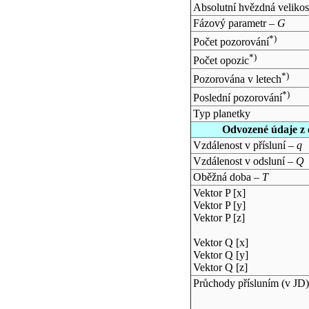
Absolutní hvězdná velikos
Fázový parametr –
G
*)
Počet pozorování
*)
Počet opozic
*)
Pozorována v letech
*)
Poslední pozorování
Typ planetky
Odvozené údaje z 
Vzdálenost v přísluní –
q
Vzdálenost v odsluní –
Q
Oběžná doba –
T
Vektor P [x]
Vektor P [y]
Vektor P [z]
Vektor Q [x]
Vektor Q [y]
Vektor Q [z]
Průchody přísluním (v
JD
)