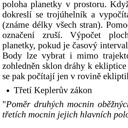
poloha planetky v prostoru. Kdy
dokreslí se trojúhelník a vypoč
(známe délky všech stran). Pomo
označení zruší. Výpočet ploch
planetky, pokud je časový interval
Body lze vybrat i mimo trajekto
zohledněn sklon dráhy k ekliptice
se pak počítají jen v rovině eklipti
Třetí Keplerův zákon
"
Poměr druhých mocnin oběžných
třetích mocnin jejich hlavních pol