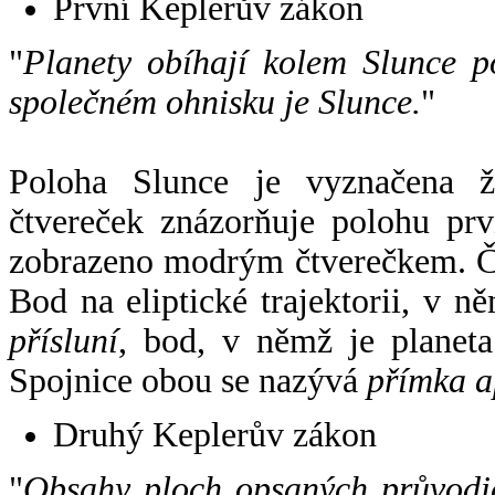
První Keplerův zákon
"
Planety obíhají kolem Slunce p
společném ohnisku je Slunce.
"
Poloha Slunce je vyznačena 
čtvereček znázorňuje polohu pr
zobrazeno modrým čtverečkem. Če
Bod na eliptické trajektorii, v n
přísluní
, bod, v němž je planet
Spojnice obou se nazývá
přímka a
Druhý Keplerův zákon
"
Obsahy ploch opsaných průvodič