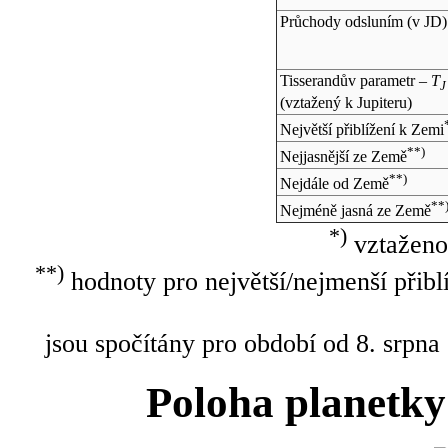
Průchody odsluním (v
JD
)
Tisserandův parametr –
T
J
(vztažený k Jupiteru)
Největší přiblížení k Zemi
**)
Nejjasnější ze Země
**)
Nejdále od Země
**
Nejméně jasná ze Země
*)
vztaženo
**)
hodnoty pro největší/nejmenší přibl
jsou spočítány pro období od 8. srpna
Poloha planetky