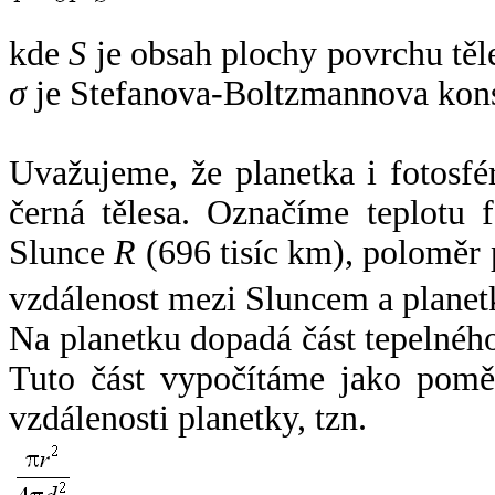
kde
S
je obsah plochy povrchu těl
σ
je Stefanova-Boltzmannova kons
Uvažujeme, že planetka i fotosfér
černá tělesa. Označíme teplotu 
Slunce
R
(696 tisíc km), poloměr
vzdálenost mezi Sluncem a plane
Na planetku dopadá část tepelnéh
Tuto část vypočítáme jako pomě
vzdálenosti planetky, tzn.