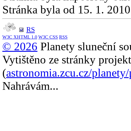
Stránka byla od 15. 1. 201
RS
W3C
XHTML 1.0
W3C
CSS
RSS
© 2026
Planety sluneční so
Vytištěno ze stránky projek
(
astronomia.zcu.cz/planety
Nahrávám...