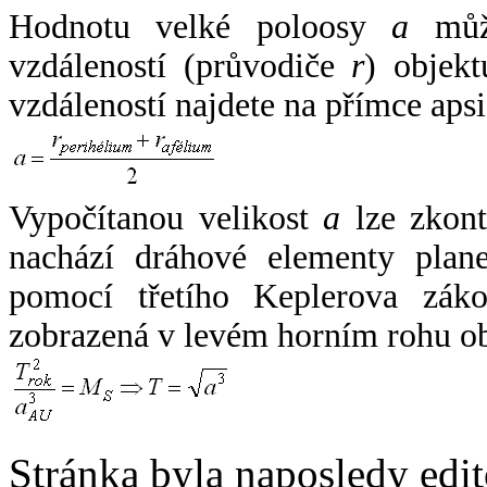
Hodnotu velké poloosy
a
může
vzdáleností (průvodiče
r
) objekt
vzdáleností najdete na přímce apsi
Vypočítanou velikost
a
lze zkont
nachází dráhové elementy plane
pomocí třetího Keplerova zák
zobrazená v levém horním rohu o
Stránka byla naposledy edi