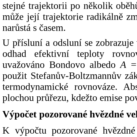
stejné trajektorii po několik oběh
může její trajektorie radikálně zm
narůstá s časem.
U přísluní a odsluní se zobrazuje
odhad efektivní teploty rovno
uvažováno Bondovo albedo
A
= 
použit Stefanův-Boltzmannův zák
termodynamické rovnováze. Abs
plochou průřezu, kdežto emise po
Výpočet pozorované hvězdné ve
K výpočtu pozorované hvězdné v