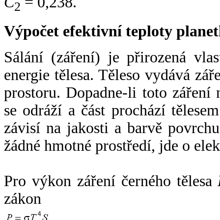
C
= 0,238.
2
Výpočet efektivní teploty plan
Sálání (záření) je přirozená vla
energie tělesa. Těleso vydává zá
prostoru. Dopadne-li toto záření n
se odráží a část prochází tělesem
závisí na jakosti a barvě povrch
žádné hmotné prostředí, jde o ele
Pro výkon záření černého tělesa
zákon