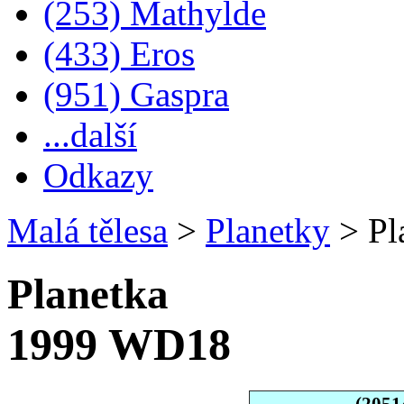
(253) Mathylde
(433) Eros
(951) Gaspra
...další
Odkazy
Malá tělesa
>
Planetky
>
Pl
Planetka
1999 WD18
(2051