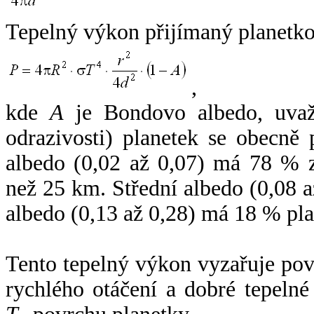
Tepelný výkon přijímaný planetko
,
kde
A
je Bondovo albedo, uvaž
odrazivosti) planetek se obecně
albedo (0,02 až 0,07) má 78 % z
než 25 km. Střední albedo (0,08 
albedo (0,13 až 0,28) má 18 % pla
Tento tepelný výkon vyzařuje po
rychlého otáčení a dobré tepelné