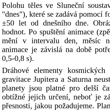
Polohu těles ve Sluneční sousta
"dnes"), které se zadává pomocí 
±50 let od dnešního dne. Obráz
hodnot. Po spuštění animace (zpě
mění v intervalu den, měsíc ne
animace je závislá na době potř
0,5-0,8 s).
Dráhové elementy kosmických t
gravitace Jupitera a Saturna neu
planety jsou platné pro delší č
obtížné jejich určení, neboť je 
přesnosti, jakou požadujeme. Pla