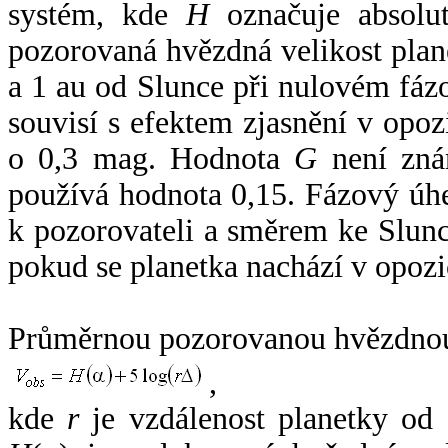
systém, kde
H
označuje absolut
pozorovaná hvězdná velikost plan
a 1 au od Slunce při nulovém fá
souvisí s efektem zjasnění v opoz
o 0,3 mag. Hodnota
G
není zná
používá hodnota 0,15. Fázový úh
k pozorovateli a směrem ke Slunc
pokud se planetka nachází v opozi
Průměrnou pozorovanou hvězdnou 
,
kde
r
je vzdálenost planetky od