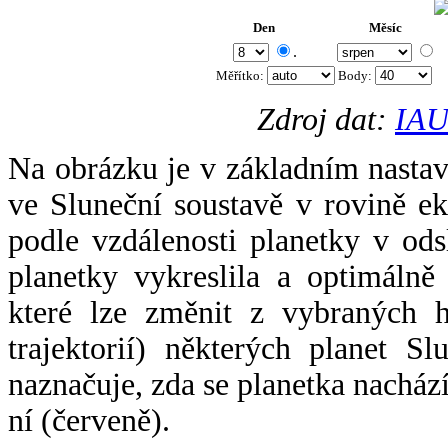
Den
Měsíc
.
Měřítko:
Body
:
Zdroj dat:
IAU
Na obrázku je v základním nastav
ve Sluneční soustavě v rovině ek
podle vzdálenosti planetky v odsl
planetky vykreslila a optimálně
které lze změnit z vybraných h
trajektorií) některých planet Sl
naznačuje, zda se planetka nacház
ní (červeně).