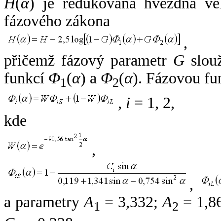
H
(
α
) je redukovaná hvězdná vel
fázového zákona
,
přičemž fázový parametr
G
slouž
funkcí
Φ
(
α
) a
Φ
(
α
). Fázovou fu
1
2
,
i
= 1, 2,
kde
,
,
a parametry
A
= 3,332;
A
= 1,8
1
2