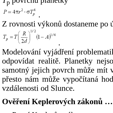
T
povrchu planetky
p
.
Z rovnosti výkonů dostaneme po 
.
Modelování vyjádření problemati
odpovídat realitě. Planetky nejso
samotný jejich povrch může mít v
přesto nám může vypočítaná hodn
vzdálenosti od Slunce.
Ověření Keplerových zákonů …