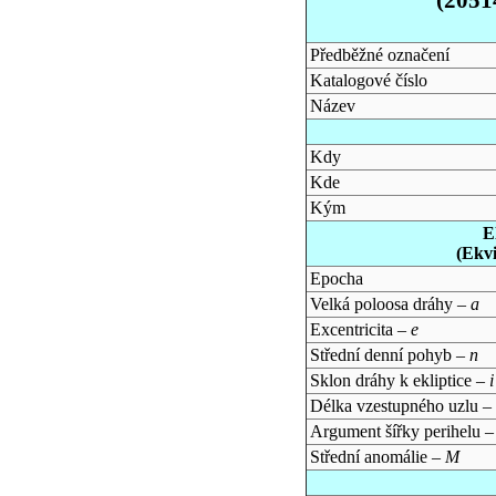
Předběžné označení
Katalogové číslo
Název
Kdy
Kde
Kým
E
(Ekv
Epocha
Velká poloosa dráhy –
a
Excentricita –
e
Střední denní pohyb –
n
Sklon dráhy k ekliptice –
i
Délka vzestupného uzlu –
Argument šířky perihelu 
Střední anomálie –
M