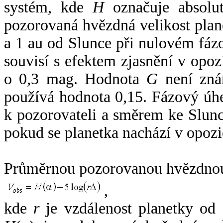
systém, kde
H
označuje absolut
pozorovaná hvězdná velikost plan
a 1 au od Slunce při nulovém fá
souvisí s efektem zjasnění v opoz
o 0,3 mag. Hodnota
G
není zná
používá hodnota 0,15. Fázový úh
k pozorovateli a směrem ke Slunc
pokud se planetka nachází v opozi
Průměrnou pozorovanou hvězdnou 
,
kde
r
je vzdálenost planetky od