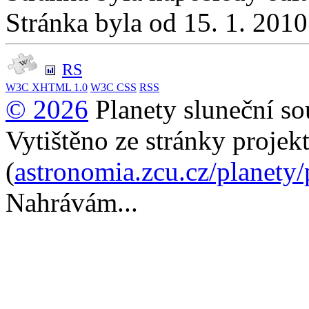
Stránka byla od 15. 1. 201
RS
W3C
XHTML 1.0
W3C
CSS
RSS
© 2026
Planety sluneční so
Vytištěno ze stránky projek
(
astronomia.zcu.cz/planety
Nahrávám...