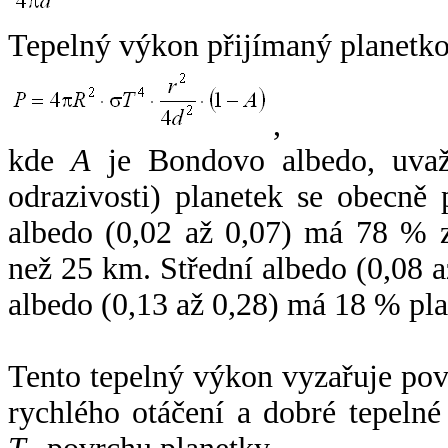
Tepelný výkon přijímaný planetko
,
kde
A
je Bondovo albedo, uvaž
odrazivosti) planetek se obecně
albedo (0,02 až 0,07) má 78 % z
než 25 km. Střední albedo (0,08 
albedo (0,13 až 0,28) má 18 % pla
Tento tepelný výkon vyzařuje po
rychlého otáčení a dobré tepelné