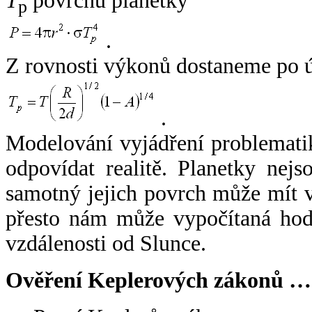
T
povrchu planetky
p
.
Z rovnosti výkonů dostaneme po 
.
Modelování vyjádření problemati
odpovídat realitě. Planetky nejso
samotný jejich povrch může mít v
přesto nám může vypočítaná hodn
vzdálenosti od Slunce.
Ověření Keplerových zákonů …