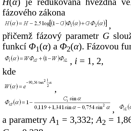
H
(
α
) je redukovaná hvězdná vel
fázového zákona
,
přičemž fázový parametr
G
slouž
funkcí
Φ
(
α
) a
Φ
(
α
). Fázovou fu
1
2
,
i
= 1, 2,
kde
,
,
a parametry
A
= 3,332;
A
= 1,8
1
2