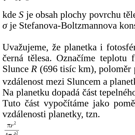
kde
S
je obsah plochy povrchu těl
σ
je Stefanova-Boltzmannova kons
Uvažujeme, že planetka i fotosfér
černá tělesa. Označíme teplotu 
Slunce
R
(696 tisíc km), poloměr
vzdálenost mezi Sluncem a plane
Na planetku dopadá část tepelnéh
Tuto část vypočítáme jako pomě
vzdálenosti planetky, tzn.