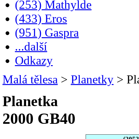
(253) Mathylde
(433) Eros
(951) Gaspra
...další
Odkazy
Malá tělesa
>
Planetky
>
Pl
Planetka
2000 GB40
(205