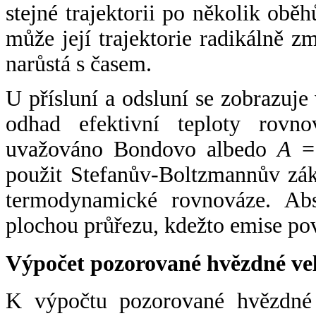
stejné trajektorii po několik oběh
může její trajektorie radikálně zm
narůstá s časem.
U přísluní a odsluní se zobrazuje
odhad efektivní teploty rovno
uvažováno Bondovo albedo
A
= 
použit Stefanův-Boltzmannův zák
termodynamické rovnováze. Abs
plochou průřezu, kdežto emise po
Výpočet pozorované hvězdné ve
K výpočtu pozorované hvězdné v