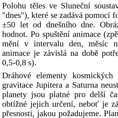
Polohu těles ve Sluneční sousta
"dnes"), které se zadává pomocí 
±50 let od dnešního dne. Obráz
hodnot. Po spuštění animace (zpě
mění v intervalu den, měsíc ne
animace je závislá na době potř
0,5-0,8 s).
Dráhové elementy kosmických t
gravitace Jupitera a Saturna neu
planety jsou platné pro delší č
obtížné jejich určení, neboť je 
přesnosti, jakou požadujeme. Pla