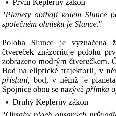
První Keplerův zákon
"
Planety obíhají kolem Slunce p
společném ohnisku je Slunce.
"
Poloha Slunce je vyznačena 
čtvereček znázorňuje polohu pr
zobrazeno modrým čtverečkem. Če
Bod na eliptické trajektorii, v n
přísluní
, bod, v němž je planet
Spojnice obou se nazývá
přímka a
Druhý Keplerův zákon
"
Obsahy ploch opsaných průvodič