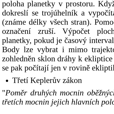
poloha planetky v prostoru. Kdy
dokreslí se trojúhelník a vypoč
(známe délky všech stran). Pomo
označení zruší. Výpočet ploch
planetky, pokud je časový interval
Body lze vybrat i mimo trajekto
zohledněn sklon dráhy k ekliptice
se pak počítají jen v rovině eklipti
Třetí Keplerův zákon
"
Poměr druhých mocnin oběžných
třetích mocnin jejich hlavních pol