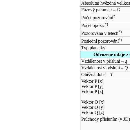
Absolutní hvězdná velikos
Fázový parametr –
G
*)
Počet pozorování
*)
Počet opozic
*)
Pozorována v letech
*)
Poslední pozorování
Typ planetky
Odvozené údaje z 
Vzdálenost v přísluní –
q
Vzdálenost v odsluní –
Q
Oběžná doba –
T
Vektor P [x]
Vektor P [y]
Vektor P [z]
Vektor Q [x]
Vektor Q [y]
Vektor Q [z]
Průchody přísluním (v
JD
)