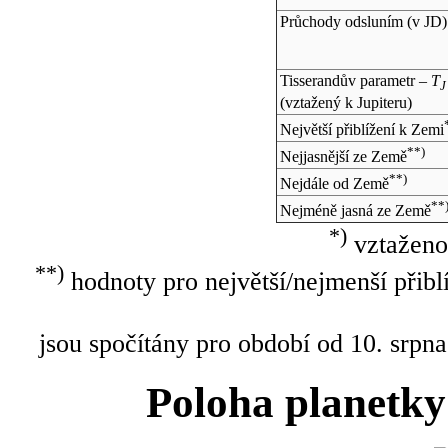
Průchody odsluním (v
JD
)
Tisserandův parametr –
T
J
(vztažený k Jupiteru)
Největší přiblížení k Zemi
**)
Nejjasnější ze Země
**)
Nejdále od Země
**
Nejméně jasná ze Země
*)
vztaženo
**)
hodnoty pro největší/nejmenší přibl
jsou spočítány pro období od 10. srpna
Poloha planetky