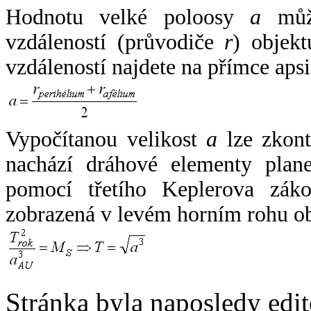
Hodnotu velké poloosy
a
může
vzdáleností (průvodiče
r
) objekt
vzdáleností najdete na přímce apsi
Vypočítanou velikost
a
lze zkont
nachází dráhové elementy plane
pomocí třetího Keplerova zák
zobrazená v levém horním rohu o
Stránka byla naposledy edi