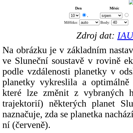
Den
Měsíc
.
Měřítko:
Body
:
Zdroj dat:
IAU
Na obrázku je v základním nastav
ve Sluneční soustavě v rovině ek
podle vzdálenosti planetky v odsl
planetky vykreslila a optimálně
které lze změnit z vybraných h
trajektorií) některých planet Sl
naznačuje, zda se planetka nacház
ní (červeně).