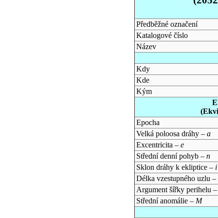
Předběžné označení
Katalogové číslo
Název
Kdy
Kde
Kým
E
(Ekv
Epocha
Velká poloosa dráhy –
a
Excentricita –
e
Střední denní pohyb –
n
Sklon dráhy k ekliptice –
i
Délka vzestupného uzlu –
Argument šířky perihelu 
Střední anomálie –
M