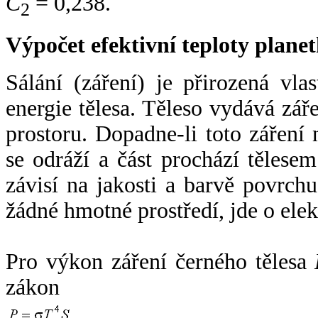
C
= 0,238.
2
Výpočet efektivní teploty plan
Sálání (záření) je přirozená vla
energie tělesa. Těleso vydává zá
prostoru. Dopadne-li toto záření n
se odráží a část prochází tělesem
závisí na jakosti a barvě povrch
žádné hmotné prostředí, jde o ele
Pro výkon záření černého tělesa
zákon