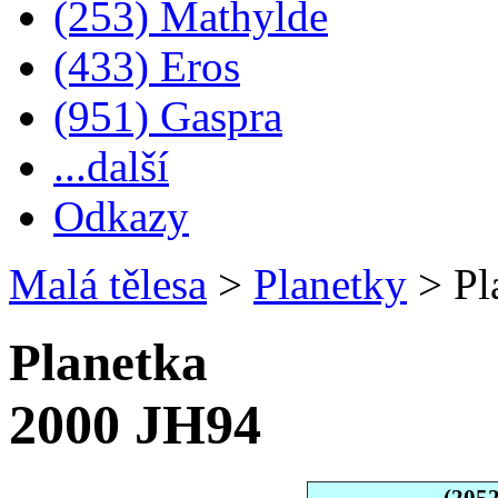
(253) Mathylde
(433) Eros
(951) Gaspra
...další
Odkazy
Malá tělesa
>
Planetky
>
Pl
Planetka
2000 JH94
(205