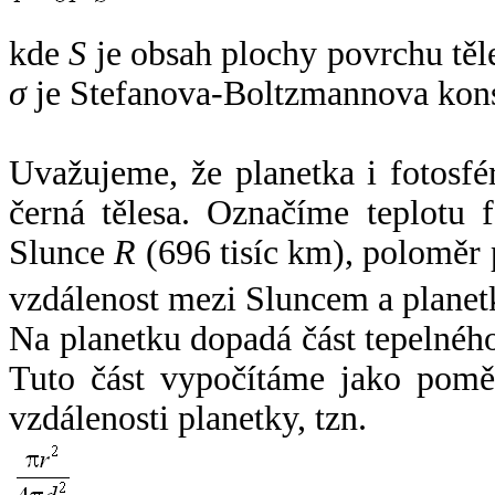
kde
S
je obsah plochy povrchu těl
σ
je Stefanova-Boltzmannova kons
Uvažujeme, že planetka i fotosfér
černá tělesa. Označíme teplotu 
Slunce
R
(696 tisíc km), poloměr
vzdálenost mezi Sluncem a plane
Na planetku dopadá část tepelnéh
Tuto část vypočítáme jako pomě
vzdálenosti planetky, tzn.