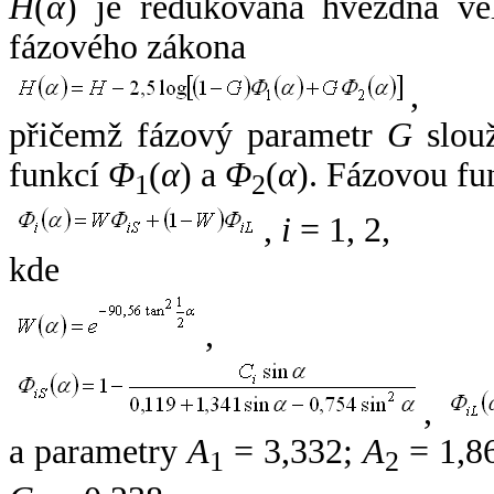
H
(
α
) je redukovaná hvězdná vel
fázového zákona
,
přičemž fázový parametr
G
slouž
funkcí
Φ
(
α
) a
Φ
(
α
). Fázovou fu
1
2
,
i
= 1, 2,
kde
,
,
a parametry
A
= 3,332;
A
= 1,8
1
2