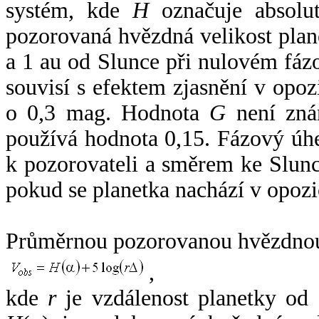
systém, kde
H
označuje absolut
pozorovaná hvězdná velikost plan
a 1 au od Slunce při nulovém fá
souvisí s efektem zjasnění v opoz
o 0,3 mag. Hodnota
G
není zná
používá hodnota 0,15. Fázový úh
k pozorovateli a směrem ke Slunc
pokud se planetka nachází v opozi
Průměrnou pozorovanou hvězdnou 
,
kde
r
je vzdálenost planetky od