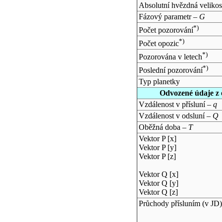
Absolutní hvězdná velikos
Fázový parametr –
G
*)
Počet pozorování
*)
Počet opozic
*)
Pozorována v letech
*)
Poslední pozorování
Typ planetky
Odvozené údaje z 
Vzdálenost v přísluní –
q
Vzdálenost v odsluní –
Q
Oběžná doba –
T
Vektor P [x]
Vektor P [y]
Vektor P [z]
Vektor Q [x]
Vektor Q [y]
Vektor Q [z]
Průchody přísluním (v
JD
)