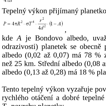
Tepelný výkon přijímaný planetko
,
kde
A
je Bondovo albedo, uvaž
odrazivosti) planetek se obecně
albedo (0,02 až 0,07) má 78 % z
než 25 km. Střední albedo (0,08 
albedo (0,13 až 0,28) má 18 % pla
Tento tepelný výkon vyzařuje po
rychlého otáčení a dobré tepelné