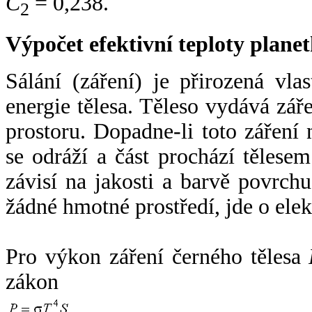
C
= 0,238.
2
Výpočet efektivní teploty plan
Sálání (záření) je přirozená vla
energie tělesa. Těleso vydává zá
prostoru. Dopadne-li toto záření n
se odráží a část prochází tělesem
závisí na jakosti a barvě povrch
žádné hmotné prostředí, jde o ele
Pro výkon záření černého tělesa
zákon