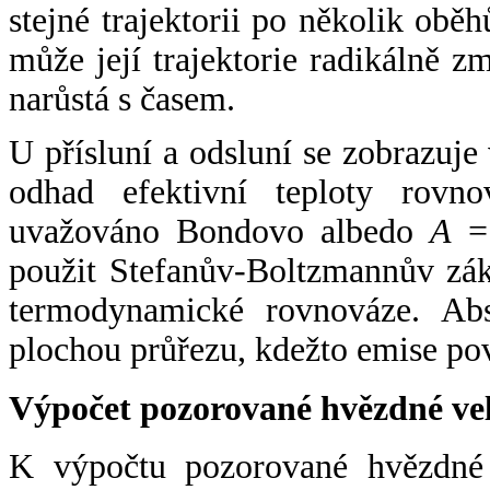
stejné trajektorii po několik oběh
může její trajektorie radikálně zm
narůstá s časem.
U přísluní a odsluní se zobrazuje
odhad efektivní teploty rovno
uvažováno Bondovo albedo
A
= 
použit Stefanův-Boltzmannův zák
termodynamické rovnováze. Abs
plochou průřezu, kdežto emise po
Výpočet pozorované hvězdné ve
K výpočtu pozorované hvězdné v