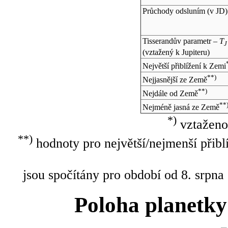
Průchody odsluním (v
JD
)
Tisserandův parametr –
T
J
(vztažený k Jupiteru)
Největší přiblížení k Zemi
**)
Nejjasnější ze Země
**)
Nejdále od Země
**
Nejméně jasná ze Země
*)
vztaženo
**)
hodnoty pro největší/nejmenší přibl
jsou spočítány pro období od 8. srpna
Poloha planetky