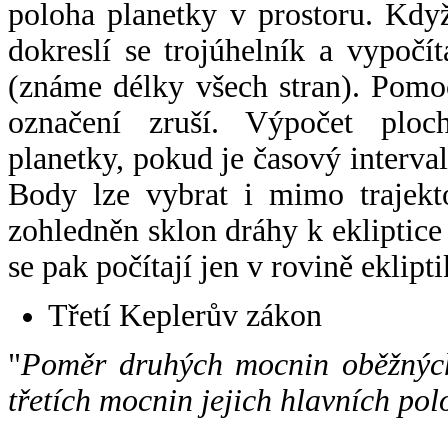
poloha planetky v prostoru. Kdy
dokreslí se trojúhelník a vypoč
(známe délky všech stran). Pomo
označení zruší. Výpočet ploch
planetky, pokud je časový interval
Body lze vybrat i mimo trajekto
zohledněn sklon dráhy k ekliptice
se pak počítají jen v rovině eklipti
Třetí Keplerův zákon
"
Poměr druhých mocnin oběžných
třetích mocnin jejich hlavních pol