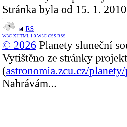
Stránka byla od 15. 1. 201
RS
W3C
XHTML 1.0
W3C
CSS
RSS
© 2026
Planety sluneční so
Vytištěno ze stránky projek
(
astronomia.zcu.cz/planety
Nahrávám...