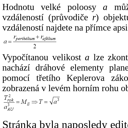
Hodnotu velké poloosy
a
může
vzdáleností (průvodiče
r
) objekt
vzdáleností najdete na přímce apsi
Vypočítanou velikost
a
lze zkont
nachází dráhové elementy plane
pomocí třetího Keplerova zák
zobrazená v levém horním rohu o
Stránka byla naposledy edi