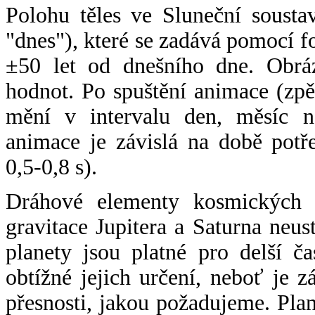
Polohu těles ve Sluneční sousta
"dnes"), které se zadává pomocí 
±50 let od dnešního dne. Obráz
hodnot. Po spuštění animace (zpě
mění v intervalu den, měsíc ne
animace je závislá na době potř
0,5-0,8 s).
Dráhové elementy kosmických t
gravitace Jupitera a Saturna neu
planety jsou platné pro delší č
obtížné jejich určení, neboť je 
přesnosti, jakou požadujeme. Pla