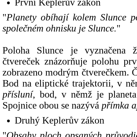
První Keplerův zákon
"
Planety obíhají kolem Slunce p
společném ohnisku je Slunce.
"
Poloha Slunce je vyznačena 
čtvereček znázorňuje polohu pr
zobrazeno modrým čtverečkem. Če
Bod na eliptické trajektorii, v n
přísluní
, bod, v němž je planet
Spojnice obou se nazývá
přímka a
Druhý Keplerův zákon
"
Obsahy ploch opsaných průvodič