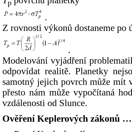
T
povrchu planetky
p
.
Z rovnosti výkonů dostaneme po 
.
Modelování vyjádření problemati
odpovídat realitě. Planetky nejso
samotný jejich povrch může mít v
přesto nám může vypočítaná hodn
vzdálenosti od Slunce.
Ověření Keplerových zákonů …