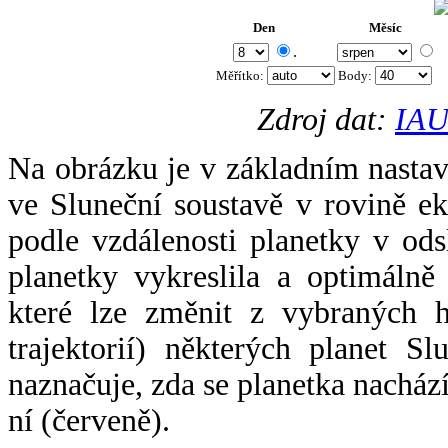
Den
Měsíc
.
Měřítko:
Body
:
Zdroj dat:
IAU
Na obrázku je v základním nastav
ve Sluneční soustavě v rovině ek
podle vzdálenosti planetky v odsl
planetky vykreslila a optimálně
které lze změnit z vybraných h
trajektorií) některých planet Sl
naznačuje, zda se planetka nacház
ní (červeně).