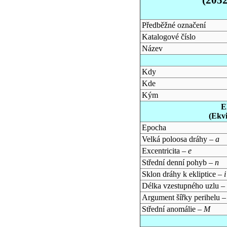
Předběžné označení
Katalogové číslo
Název
Kdy
Kde
Kým
E
(Ekv
Epocha
Velká poloosa dráhy –
a
Excentricita –
e
Střední denní pohyb –
n
Sklon dráhy k ekliptice –
i
Délka vzestupného uzlu –
Argument šířky perihelu 
Střední anomálie –
M