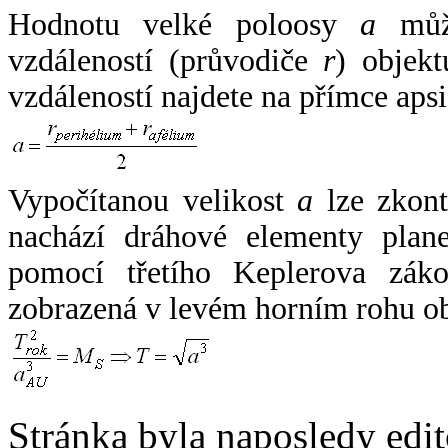
Hodnotu velké poloosy
a
může
vzdáleností (průvodiče
r
) objekt
vzdáleností najdete na přímce apsi
Vypočítanou velikost
a
lze zkont
nachází dráhové elementy plane
pomocí třetího Keplerova zák
zobrazená v levém horním rohu o
Stránka byla naposledy edi