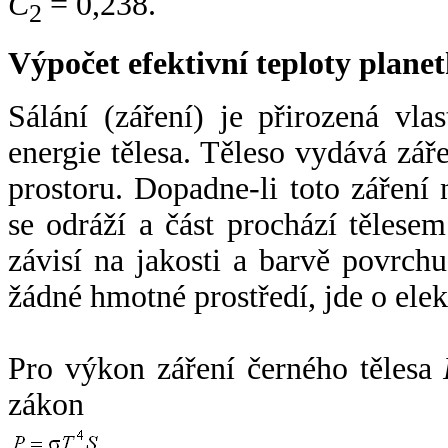
C
= 0,238.
2
Výpočet efektivní teploty plan
Sálání (záření) je přirozená vla
energie tělesa. Těleso vydává zá
prostoru. Dopadne-li toto záření n
se odráží a část prochází tělesem
závisí na jakosti a barvě povrch
žádné hmotné prostředí, jde o ele
Pro výkon záření černého tělesa
zákon