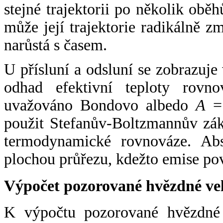
stejné trajektorii po několik oběh
může její trajektorie radikálně zm
narůstá s časem.
U přísluní a odsluní se zobrazuje
odhad efektivní teploty rovno
uvažováno Bondovo albedo
A
= 
použit Stefanův-Boltzmannův zák
termodynamické rovnováze. Abs
plochou průřezu, kdežto emise po
Výpočet pozorované hvězdné ve
K výpočtu pozorované hvězdné v