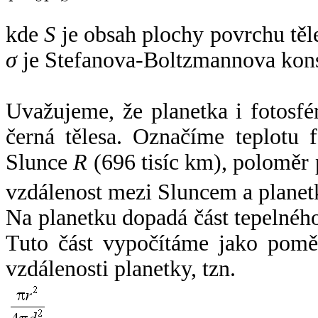
kde
S
je obsah plochy povrchu těl
σ
je Stefanova-Boltzmannova kons
Uvažujeme, že planetka i fotosfér
černá tělesa. Označíme teplotu 
Slunce
R
(696 tisíc km), poloměr
vzdálenost mezi Sluncem a plane
Na planetku dopadá část tepelnéh
Tuto část vypočítáme jako pomě
vzdálenosti planetky, tzn.