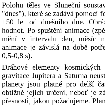
Polohu těles ve Sluneční sousta
"dnes"), které se zadává pomocí 
±50 let od dnešního dne. Obráz
hodnot. Po spuštění animace (zpě
mění v intervalu den, měsíc ne
animace je závislá na době potř
0,5-0,8 s).
Dráhové elementy kosmických t
gravitace Jupitera a Saturna neu
planety jsou platné pro delší č
obtížné jejich určení, neboť je 
přesnosti, jakou požadujeme. Pla