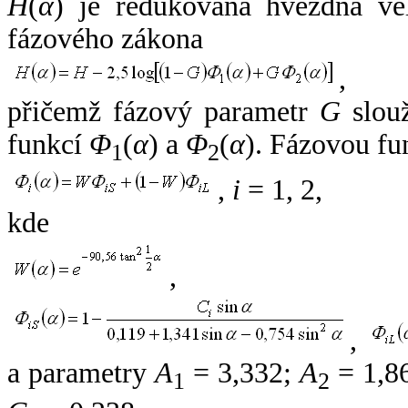
H
(
α
) je redukovaná hvězdná vel
fázového zákona
,
přičemž fázový parametr
G
slouž
funkcí
Φ
(
α
) a
Φ
(
α
). Fázovou fu
1
2
,
i
= 1, 2,
kde
,
,
a parametry
A
= 3,332;
A
= 1,8
1
2