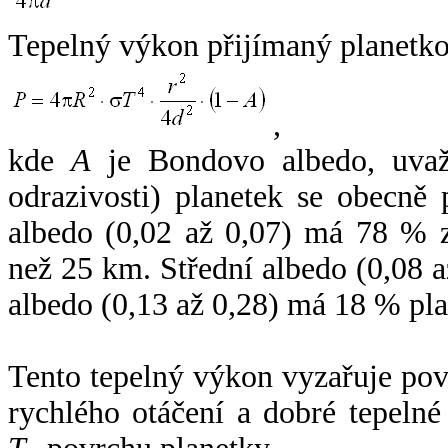
Tepelný výkon přijímaný planetko
,
kde
A
je Bondovo albedo, uvaž
odrazivosti) planetek se obecně
albedo (0,02 až 0,07) má 78 % z
než 25 km. Střední albedo (0,08 
albedo (0,13 až 0,28) má 18 % pla
Tento tepelný výkon vyzařuje po
rychlého otáčení a dobré tepelné