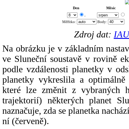
Den
Měsíc
.
Měřítko:
Body
:
Zdroj dat:
IAU
Na obrázku je v základním nastav
ve Sluneční soustavě v rovině ek
podle vzdálenosti planetky v odsl
planetky vykreslila a optimálně
které lze změnit z vybraných h
trajektorií) některých planet Sl
naznačuje, zda se planetka nacház
ní (červeně).