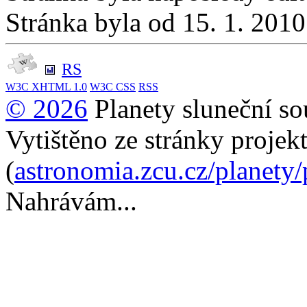
Stránka byla od 15. 1. 201
RS
W3C
XHTML 1.0
W3C
CSS
RSS
© 2026
Planety sluneční so
Vytištěno ze stránky projek
(
astronomia.zcu.cz/planety
Nahrávám...