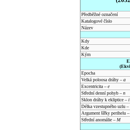
Předběžné označení
Katalogové číslo
Název
Kdy
Kde
Kým
E
(Ekv
Epocha
Velká poloosa dráhy –
a
Excentricita –
e
Střední denní pohyb –
n
Sklon dráhy k ekliptice –
i
Délka vzestupného uzlu –
Argument šířky perihelu 
Střední anomálie –
M