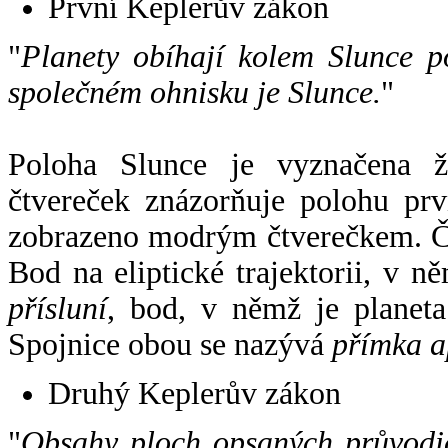
První Keplerův zákon
"
Planety obíhají kolem Slunce p
společném ohnisku je Slunce.
"
Poloha Slunce je vyznačena 
čtvereček znázorňuje polohu pr
zobrazeno modrým čtverečkem. Če
Bod na eliptické trajektorii, v n
přísluní
, bod, v němž je planet
Spojnice obou se nazývá
přímka a
Druhý Keplerův zákon
"
Obsahy ploch opsaných průvodič