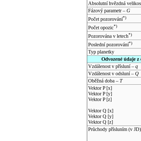
Absolutní hvězdná velikos
Fázový parametr –
G
*)
Počet pozorování
*)
Počet opozic
*)
Pozorována v letech
*)
Poslední pozorování
Typ planetky
Odvozené údaje z 
Vzdálenost v přísluní –
q
Vzdálenost v odsluní –
Q
Oběžná doba –
T
Vektor P [x]
Vektor P [y]
Vektor P [z]
Vektor Q [x]
Vektor Q [y]
Vektor Q [z]
Průchody přísluním (v
JD
)