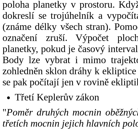
poloha planetky v prostoru. Kdy
dokreslí se trojúhelník a vypoč
(známe délky všech stran). Pomo
označení zruší. Výpočet ploch
planetky, pokud je časový interval
Body lze vybrat i mimo trajekto
zohledněn sklon dráhy k ekliptice
se pak počítají jen v rovině eklipti
Třetí Keplerův zákon
"
Poměr druhých mocnin oběžných
třetích mocnin jejich hlavních pol