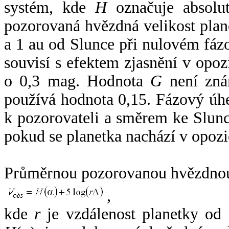
systém, kde
H
označuje absolut
pozorovaná hvězdná velikost plan
a 1 au od Slunce při nulovém fá
souvisí s efektem zjasnění v opoz
o 0,3 mag. Hodnota
G
není zná
používá hodnota 0,15. Fázový úh
k pozorovateli a směrem ke Slunc
pokud se planetka nachází v opozi
Průměrnou pozorovanou hvězdnou 
,
kde
r
je vzdálenost planetky od