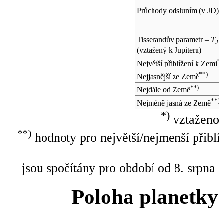
Průchody odsluním (v
JD
)
Tisserandův parametr –
T
J
(vztažený k Jupiteru)
Největší přiblížení k Zemi
**)
Nejjasnější ze Země
**)
Nejdále od Země
**
Nejméně jasná ze Země
*)
vztaženo
**)
hodnoty pro největší/nejmenší přibl
jsou spočítány pro období od 8. srpna
Poloha planetky