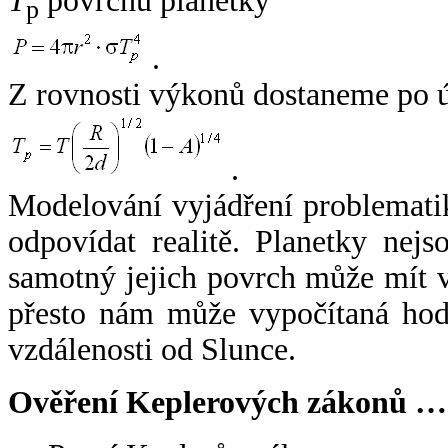
T
povrchu planetky
p
.
Z rovnosti výkonů dostaneme po 
.
Modelování vyjádření problemati
odpovídat realitě. Planetky nejso
samotný jejich povrch může mít v
přesto nám může vypočítaná hodn
vzdálenosti od Slunce.
Ověření Keplerových zákonů …