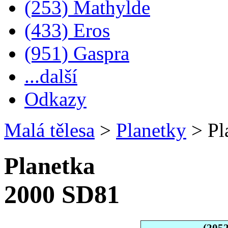
(253) Mathylde
(433) Eros
(951) Gaspra
...další
Odkazy
Malá tělesa
>
Planetky
>
Pl
Planetka
2000 SD81
(205