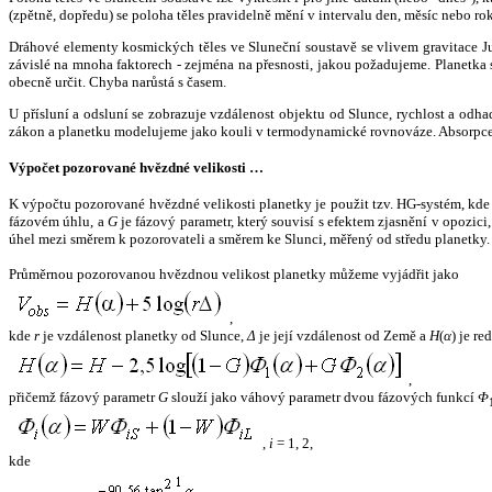
(zpětně, dopředu) se poloha těles pravidelně mění v intervalu den, měsíc nebo ro
Dráhové elementy kosmických těles ve Sluneční soustavě se vlivem gravitace Jup
závislé na mnoha faktorech - zejména na přesnosti, jakou požadujeme. Planetka se
obecně určit. Chyba narůstá s časem.
U přísluní a odsluní se zobrazuje vzdálenost objektu od Slunce, rychlost a od
zákon a planetku modelujeme jako kouli v termodynamické rovnováze. Absorpce 
Výpočet pozorované hvězdné velikosti …
K výpočtu pozorované hvězdné velikosti planetky je použit tzv. HG-systém, kd
fázovém úhlu, a
G
je fázový parametr, který souvisí s efektem zjasnění v opozic
úhel mezi směrem k pozorovateli a směrem ke Slunci, měřený od středu planetky. 
Průměrnou pozorovanou hvězdnou velikost planetky můžeme vyjádřit jako
,
kde
r
je vzdálenost planetky od Slunce,
Δ
je její vzdálenost od Země a
H
(
α
) je r
,
přičemž fázový parametr
G
slouží jako váhový parametr dvou fázových funkcí
Φ
,
i
= 1, 2,
kde