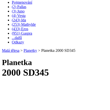
Pojmenování
(2) Pallas
(3) Juno
(4) Vesta
(243) Ida
(253) Mathylde
(433) Eros
(951) Gaspra
...další
Odkazy
Malá tělesa
>
Planetky
>
Planetka 2000 SD345
Planetka
2000 SD345