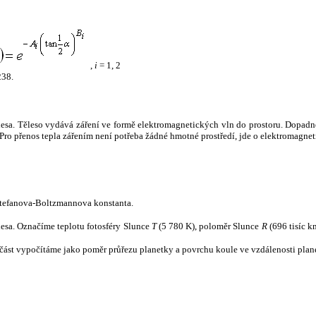
,
i
= 1, 2
238.
tělesa. Těleso vydává záření ve formě elektromagnetických vln do prostoru. Dopadne-l
u. Pro přenos tepla zářením není potřeba žádné hmotné prostředí, jde o elektromagnet
tefanova-Boltzmannova konstanta.
tělesa. Označíme teplotu fotosféry Slunce
T
(5 780 K), poloměr Slunce
R
(696 tisíc k
část vypočítáme jako poměr průřezu planetky a povrchu koule ve vzdálenosti plane