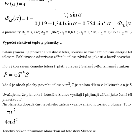
,
,
a parametry
A
= 3,332;
A
= 1,862;
B
= 0,631;
B
= 1,218;
C
= 0,986 a
C
= 0,
1
2
1
2
1
2
Výpočet efektivní teploty planetky …
Sálání (záření) je přirozená vlastnost těles, souvisí se změnami vnitřní energie 
tělesem. Pohltivost a odrazivost záření u tělesa závisí na jakosti a barvě povrch
Pro výkon záření černého tělesa
P
platí upravený Stefanův-Boltzmannův zákon
2
kde
S
je obsah plochy povrchu tělesa v m
,
T
je teplota tělesa v kelvinech a
σ
je S
Uvažujeme, že planetka i fotosféra Slunce vysílají i přijímají záření jako černá 
planetkou
d
.
Na planetku dopadá část tepelného záření vyzařovaného fotosférou Slunce. Tuto 
Tepelný výkon přijímaný planetkou od fotosféry Slunce je