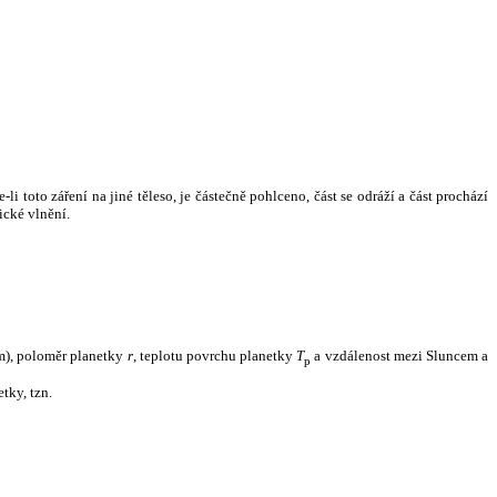
i toto záření na jiné těleso, je částečně pohlceno, část se odráží a část prochází
ické vlnění.
m), poloměr planetky
r
, teplotu povrchu planetky
T
a vzdálenost mezi Sluncem a
p
tky, tzn.