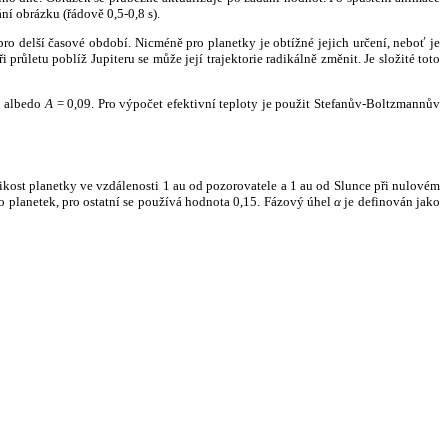
ní obrázku (řádově 0,5-0,8 s).
ro delší časové období. Nicméně pro planetky je obtížné jejich určení, neboť je
růletu poblíž Jupiteru se může její trajektorie radikálně změnit. Je složité toto
o albedo
A
= 0,09. Pro výpočet efektivní teploty je použit Stefanův-Boltzmannův
kost planetky ve vzdálenosti 1 au od pozorovatele a 1 au od Slunce při nulovém
planetek, pro ostatní se používá hodnota 0,15. Fázový úhel
α
je definován jako