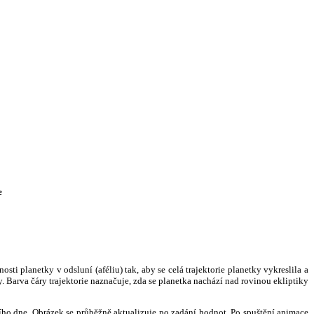
e
i planetky v odsluní (aféliu) tak, aby se celá trajektorie planetky vykreslila a
. Barva čáry trajektorie naznačuje, zda se planetka nachází nad rovinou ekliptiky
ního dne. Obrázek se průběžně aktualizuje po zadání hodnot. Po spuštění animace