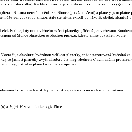
k (uživatelská volba). Rychlost animace je závislá na době potřebné pro vygenerová
itera a Saturna neustále mění. Pro Slunce (potažmo Zemi) a planety jsou platné p
 může pohybovat po zhruba stále stejné trajektorii po několik oběhů, nicméně při p
had efektivní teploty rovnovážného záření planetky, přičemž je uvažováno Bondov
záření od Slunce planetkou je plochou průřezu, kdežto emise povrchem koule.
e
H
označuje absolutní hvězdnou velikost planetky, což je pozorovaná hvězdná veli
i, kdy se jasnost planetky zvýší zhruba o 0,3 mag. Hodnota
G
není známa pro mnoho 
Je nulový, pokud se planetka nachází v opozici.
edukovaná hvězdná velikost. Její velikost vypočteme pomocí fázového zákona
(
α
) a
Φ
(
α
). Fázovou funkci vyjádříme
1
2