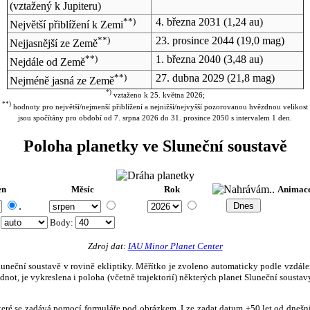
(vztažený k Jupiteru)
**)
4. března 2031
(1,24 au)
Největší přiblížení k Zemi
**)
23. prosince 2044
(19,0 mag)
Nejjasnější ze Země
**)
1. března 2040
(3,48 au)
Nejdále od Země
**)
27. dubna 2029
(21,8 mag)
Nejméně jasná ze Země
*)
vztaženo k 25. května 2026;
**)
hodnoty pro největší/nejmenší přiblížení a nejnižší/nejvyšší pozorovanou hvězdnou velikost
jsou spočítány pro období od 7. srpna 2026 do 31. prosince 2050 s intervalem 1 den.
Poloha planetky ve Sluneční soustavě
en
Měsíc
Rok
Animac
.
:
Body
:
Zdroj dat:
IAU Minor Planet Center
eční soustavě v rovině ekliptiky. Měřítko je zvoleno automaticky podle vzdálenost
not, je vykreslena i poloha (včetně trajektorií) některých planet Sluneční soustavy
, které se zadává pomocí formuláře pod obrázkem. Lze zadat datum ±50 let od dneš