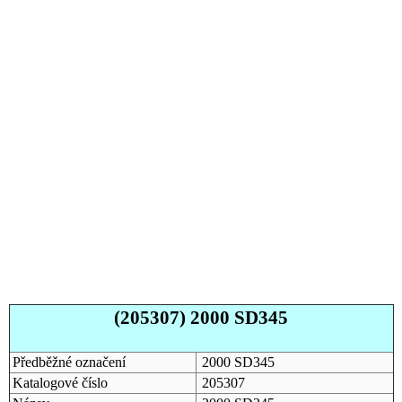
(205307) 2000 SD345
Předběžné označení
2000 SD345
Katalogové číslo
205307