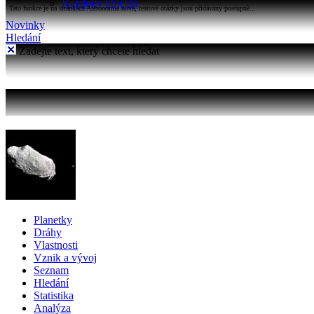
Katalogy objektů
Tato funkce je na stránkách Astronomia nová, testové otázky jsou přidávány postupně...
Novinky
Hledání
Zadejte text, který chcete hledat
Planetky
Dráhy
Vlastnosti
Vznik a vývoj
Seznam
Hledání
Statistika
Analýza