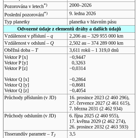
*)
2000–2026
Pozorována v letech
*)
9. ledna 2026
Poslední pozorování
Typ planetky
planetka v hlavním pásu
Odvozené údaje z elementů dráhy a dalších údajů
Vzdálenost v přísluní –
q
2,206 au – 329 955 000 km
Vzdálenost v odsluní –
Q
2,502 au – 374 289 000 km
Oběžná doba –
T
3,611 roků – 1 319,0 dnů
Vektor P [x]
−0,9447
Vektor P [y]
0,3263
Vektor P [z]
−0,0314
Vektor Q [x]
−0,2864
Vektor Q [y]
−0,8681
Vektor Q [z]
−0,4054
Průchody přísluním (v
JD
)
16. prosince 2023
(2 460 296),
27. července 2027
(2 461 615),
7. března 2031
(2 462 934)
Průchody odsluním (v
JD
)
6. října 2025
(2 460 955),
17. května 2029
(2 462 274),
26. prosince 2032
(2 463 593)
Tisserandův parametr –
T
3,5
J