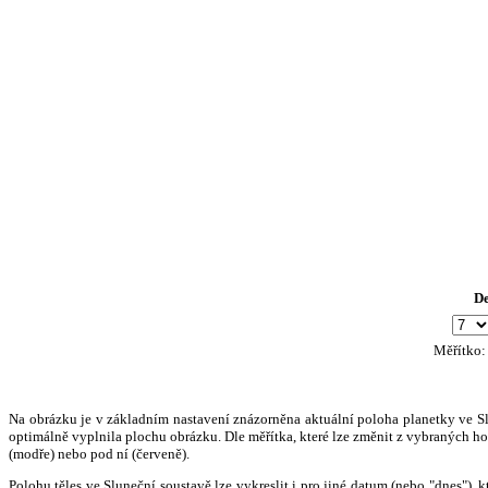
D
Měřítko
Na obrázku je v základním nastavení znázorněna aktuální poloha planetky ve Slun
optimálně vyplnila plochu obrázku. Dle měřítka, které lze změnit z vybraných hod
(modře) nebo pod ní (červeně).
Polohu těles ve Sluneční soustavě lze vykreslit i pro jiné datum (nebo "dnes")