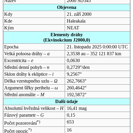
Název
2000 SD345
Objevena
Kdy
21. září 2000
Kde
Haleakala
Kým
NEAT
Elementy dráhy
(Ekvinokcium J2000,0)
Epocha
21. listopadu 2025 0:00:00 UTC
Velká poloosa dráhy –
a
2,3538 au – 352 121 837 km
Excentricita –
e
0,0630
Střední denní pohyb –
n
0,2729°/den
Sklon dráhy k ekliptice –
i
9,2567°
Délka vzestupného uzlu –
Ω
262,7663°
Argument šířky perihelu –
ω
260,4642°
Střední anomálie –
M
192,5872°
Další údaje
Absolutní hvězdná velikost –
H
16,41 mag
Fázový parametr –
G
0,15
*)
653
Počet pozorování
*)
16
Počet opozic