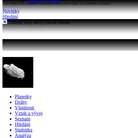
Katalogy objektů
Tato funkce je na stránkách Astronomia nová, testové otázky jsou přidávány postupně...
Novinky
Hledání
Zadejte text, který chcete hledat
Planetky
Dráhy
Vlastnosti
Vznik a vývoj
Seznam
Hledání
Statistika
Analýza