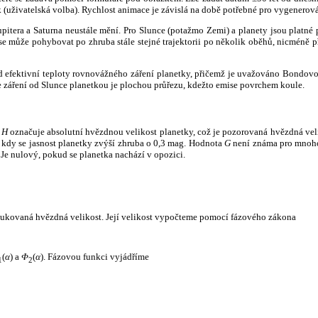
k (uživatelská volba). Rychlost animace je závislá na době potřebné pro vygenerová
itera a Saturna neustále mění. Pro Slunce (potažmo Zemi) a planety jsou platné p
 může pohybovat po zhruba stále stejné trajektorii po několik oběhů, nicméně při p
had efektivní teploty rovnovážného záření planetky, přičemž je uvažováno Bondov
záření od Slunce planetkou je plochou průřezu, kdežto emise povrchem koule.
e
H
označuje absolutní hvězdnou velikost planetky, což je pozorovaná hvězdná veli
i, kdy se jasnost planetky zvýší zhruba o 0,3 mag. Hodnota
G
není známa pro mnoho 
Je nulový, pokud se planetka nachází v opozici.
edukovaná hvězdná velikost. Její velikost vypočteme pomocí fázového zákona
(
α
) a
Φ
(
α
). Fázovou funkci vyjádříme
1
2