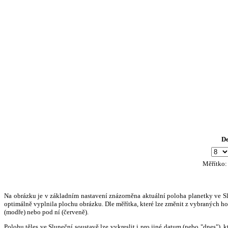
D
Měřítko
Na obrázku je v základním nastavení znázorněna aktuální poloha planetky ve Slun
optimálně vyplnila plochu obrázku. Dle měřítka, které lze změnit z vybraných hod
(modře) nebo pod ní (červeně).
Polohu těles ve Sluneční soustavě lze vykreslit i pro jiné datum (nebo "dnes")