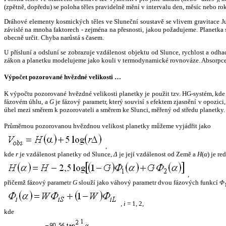
(zpětně, dopředu) se poloha těles pravidelně mění v intervalu den, měsíc nebo ro
Dráhové elementy kosmických těles ve Sluneční soustavě se vlivem gravitace Jup
závislé na mnoha faktorech - zejména na přesnosti, jakou požadujeme. Planetka se
obecně určit. Chyba narůstá s časem.
U přísluní a odsluní se zobrazuje vzdálenost objektu od Slunce, rychlost a od
zákon a planetku modelujeme jako kouli v termodynamické rovnováze. Absorpce 
Výpočet pozorované hvězdné velikosti …
K výpočtu pozorované hvězdné velikosti planetky je použit tzv. HG-systém, kd
fázovém úhlu, a
G
je fázový parametr, který souvisí s efektem zjasnění v opozic
úhel mezi směrem k pozorovateli a směrem ke Slunci, měřený od středu planetky. 
Průměrnou pozorovanou hvězdnou velikost planetky můžeme vyjádřit jako
,
kde
r
je vzdálenost planetky od Slunce,
Δ
je její vzdálenost od Země a
H
(
α
) je r
,
přičemž fázový parametr
G
slouží jako váhový parametr dvou fázových funkcí
Φ
,
i
= 1, 2,
kde