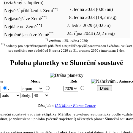
(vztažený k Jupiteru)
**)
17. ledna 2033
(0,85 au)
Největší přiblížení k Zemi
**)
18. ledna 2033
(19,2 mag)
Nejjasnější ze Země
**)
7. ledna 2029
(3,02 au)
Nejdále od Země
**)
24. října 2044
(22,2 mag)
Nejméně jasná ze Země
*)
vztaženo k 25. května 2026;
**)
hodnoty pro největší/nejmenší přiblížení a nejnižší/nejvyšší pozorovanou hvězdnou velikost
jsou spočítány pro období od 8. srpna 2026 do 31. prosince 2050 s intervalem 1 den.
Poloha planetky ve Sluneční soustavě
en
Měsíc
Rok
Animac
.
:
Body
:
Zdroj dat:
IAU Minor Planet Center
eční soustavě v rovině ekliptiky. Měřítko je zvoleno automaticky podle vzdálenost
not, je vykreslena i poloha (včetně trajektorií) některých planet Sluneční soustavy
, které se zadává pomocí formuláře pod obrázkem. Lze zadat datum ±50 let od dneš