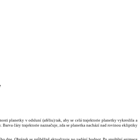
e
i planetky v odsluní (aféliu) tak, aby se celá trajektorie planetky vykreslila a
. Barva čáry trajektorie naznačuje, zda se planetka nachází nad rovinou ekliptiky
ního dne. Obrázek se průběžně aktualizuje po zadání hodnot. Po spuštění animace