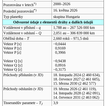
*)
2000–2026
Pozorována v letech
*)
16. května 2026
Poslední pozorování
Typ planetky
skupina Hungaria
Odvozené údaje z elementů dráhy a dalších údajů
Vzdálenost v přísluní –
q
1,788 au – 267 526 000 km
Vzdálenost v odsluní –
Q
2,051 au – 306 839 000 km
Oběžná doba –
T
2,660 roků – 971,5 dnů
Vektor P [x]
−0,0444
Vektor P [y]
0,9169
Vektor P [z]
0,3966
Vektor Q [x]
−0,9438
Vektor Q [y]
0,0916
Vektor Q [z]
−0,3175
Průchody přísluním (v
JD
)
18. listopadu 2024
(2 460 634),
18. července 2027
(2 461 605),
15. března 2030
(2 462 577)
Průchody odsluním (v
JD
)
19. března 2026
(2 461 119),
14. listopadu 2028
(2 462 091),
14. července 2031
(2 463 062)
Tisserandův parametr –
T
3,9
J