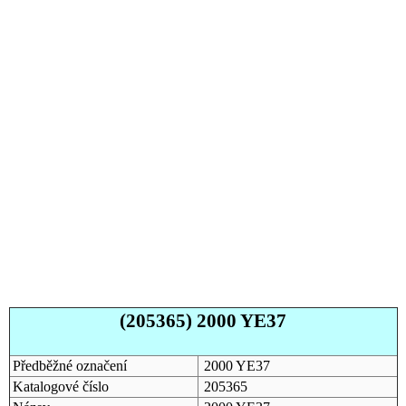
(205365) 2000 YE37
Předběžné označení
2000 YE37
Katalogové číslo
205365