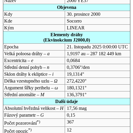
Název
2000 YE37
Objevena
Kdy
30. prosince 2000
Kde
Socorro
Kým
LINEAR
Elementy dráhy
(Ekvinokcium J2000,0)
Epocha
21. listopadu 2025 0:00:00 UTC
Velká poloosa dráhy –
a
1,9197 au – 287 182 449 km
Excentricita –
e
0,0684
Střední denní pohyb –
n
0,3706°/den
Sklon dráhy k ekliptice –
i
19,1314°
Délka vzestupného uzlu –
Ω
272,4220°
Argument šířky perihelu –
ω
180,1321°
Střední anomálie –
M
136,3791°
Další údaje
Absolutní hvězdná velikost –
H
17,56 mag
Fázový parametr –
G
0,15
*)
367
Počet pozorování
*)
12
Počet opozic