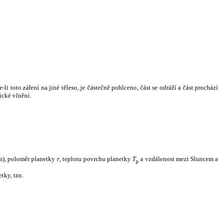
i toto záření na jiné těleso, je částečně pohlceno, část se odráží a část prochází
ické vlnění.
m), poloměr planetky
r
, teplotu povrchu planetky
T
a vzdálenost mezi Sluncem a
p
tky, tzn.