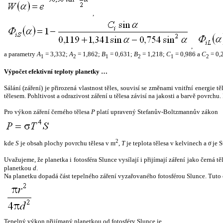
,
,
a parametry
A
= 3,332;
A
= 1,862;
B
= 0,631;
B
= 1,218;
C
= 0,986 a
C
= 0,
1
2
1
2
1
2
Výpočet efektivní teploty planetky …
Sálání (záření) je přirozená vlastnost těles, souvisí se změnami vnitřní energie 
tělesem. Pohltivost a odrazivost záření u tělesa závisí na jakosti a barvě povrch
Pro výkon záření černého tělesa
P
platí upravený Stefanův-Boltzmannův zákon
2
kde
S
je obsah plochy povrchu tělesa v m
,
T
je teplota tělesa v kelvinech a
σ
je S
Uvažujeme, že planetka i fotosféra Slunce vysílají i přijímají záření jako černá 
planetkou
d
.
Na planetku dopadá část tepelného záření vyzařovaného fotosférou Slunce. Tuto 
Tepelný výkon přijímaný planetkou od fotosféry Slunce je