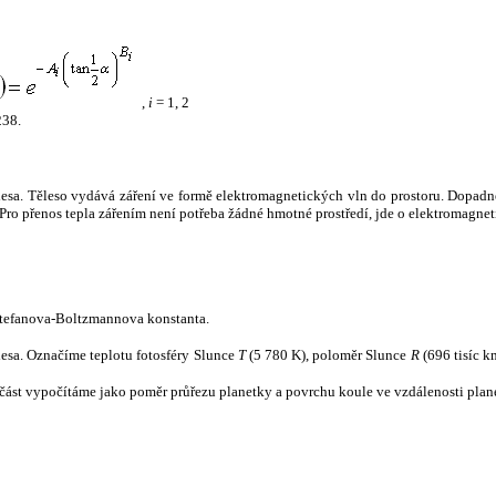
,
i
= 1, 2
238.
tělesa. Těleso vydává záření ve formě elektromagnetických vln do prostoru. Dopadne-l
u. Pro přenos tepla zářením není potřeba žádné hmotné prostředí, jde o elektromagnet
tefanova-Boltzmannova konstanta.
tělesa. Označíme teplotu fotosféry Slunce
T
(5 780 K), poloměr Slunce
R
(696 tisíc k
část vypočítáme jako poměr průřezu planetky a povrchu koule ve vzdálenosti plane