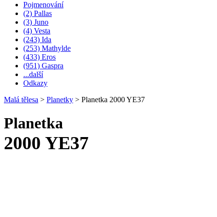
Pojmenování
(2) Pallas
(3) Juno
(4) Vesta
(243) Ida
(253) Mathylde
(433) Eros
(951) Gaspra
...další
Odkazy
Malá tělesa
>
Planetky
>
Planetka 2000 YE37
Planetka
2000 YE37