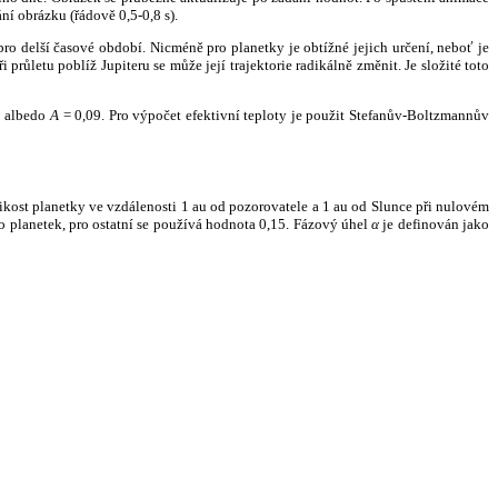
ní obrázku (řádově 0,5-0,8 s).
ro delší časové období. Nicméně pro planetky je obtížné jejich určení, neboť je
růletu poblíž Jupiteru se může její trajektorie radikálně změnit. Je složité toto
o albedo
A
= 0,09. Pro výpočet efektivní teploty je použit Stefanův-Boltzmannův
kost planetky ve vzdálenosti 1 au od pozorovatele a 1 au od Slunce při nulovém
planetek, pro ostatní se používá hodnota 0,15. Fázový úhel
α
je definován jako