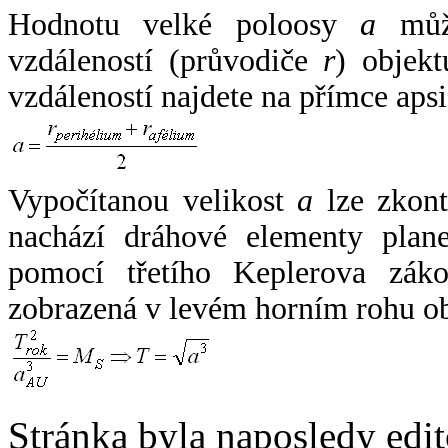
Hodnotu velké poloosy
a
může
vzdáleností (průvodiče
r
) objekt
vzdáleností najdete na přímce apsi
Vypočítanou velikost
a
lze zkont
nachází dráhové elementy plane
pomocí třetího Keplerova zák
zobrazená v levém horním rohu o
Stránka byla naposledy edi