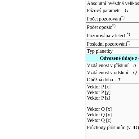
Absolutní hvězdná velikos
Fázový parametr –
G
*)
Počet pozorování
*)
Počet opozic
*)
Pozorována v letech
*)
Poslední pozorování
Typ planetky
Odvozené údaje z 
Vzdálenost v přísluní –
q
Vzdálenost v odsluní –
Q
Oběžná doba –
T
Vektor P [x]
Vektor P [y]
Vektor P [z]
Vektor Q [x]
Vektor Q [y]
Vektor Q [z]
Průchody přísluním (v
JD
)