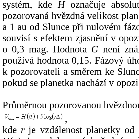
systém, kde
H
označuje absolut
pozorovaná hvězdná velikost plan
a 1 au od Slunce při nulovém fá
souvisí s efektem zjasnění v opoz
o 0,3 mag. Hodnota
G
není zná
používá hodnota 0,15. Fázový úh
k pozorovateli a směrem ke Slunc
pokud se planetka nachází v opozi
Průměrnou pozorovanou hvězdnou 
,
kde
r
je vzdálenost planetky od