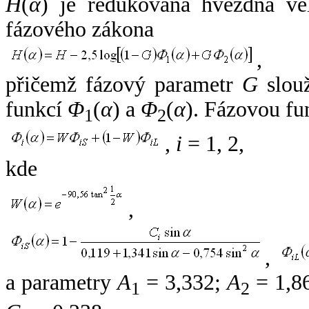
H
(
α
) je redukovaná hvězdná vel
fázového zákona
,
přičemž fázový parametr
G
slouž
funkcí
Φ
(
α
) a
Φ
(
α
). Fázovou fu
1
2
,
i
= 1, 2,
kde
,
,
a parametry
A
= 3,332;
A
= 1,8
1
2