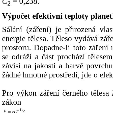
C
= 0,238.
2
Výpočet efektivní teploty plan
Sálání (záření) je přirozená vla
energie tělesa. Těleso vydává zá
prostoru. Dopadne-li toto záření n
se odráží a část prochází tělesem
závisí na jakosti a barvě povrch
žádné hmotné prostředí, jde o ele
Pro výkon záření černého tělesa
zákon