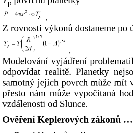
T
povrchu planetky
p
.
Z rovnosti výkonů dostaneme po 
.
Modelování vyjádření problemati
odpovídat realitě. Planetky nejso
samotný jejich povrch může mít v
přesto nám může vypočítaná hodn
vzdálenosti od Slunce.
Ověření Keplerových zákonů …