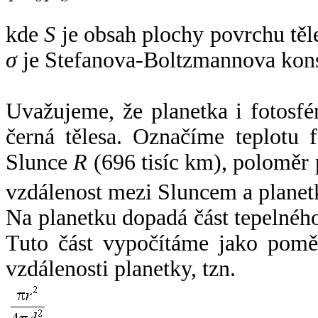
kde
S
je obsah plochy povrchu těl
σ
je Stefanova-Boltzmannova kons
Uvažujeme, že planetka i fotosfér
černá tělesa. Označíme teplotu 
Slunce
R
(696 tisíc km), poloměr
vzdálenost mezi Sluncem a plane
Na planetku dopadá část tepelnéh
Tuto část vypočítáme jako pomě
vzdálenosti planetky, tzn.