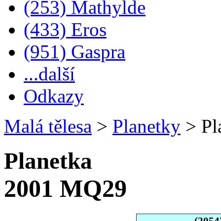
(253) Mathylde
(433) Eros
(951) Gaspra
...další
Odkazy
Malá tělesa
>
Planetky
>
Pl
Planetka
2001 MQ29
(2054