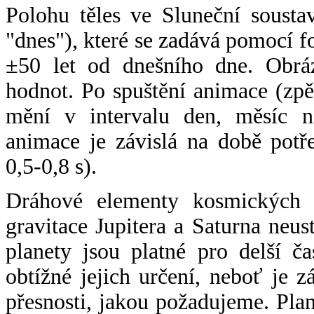
Polohu těles ve Sluneční sousta
"dnes"), které se zadává pomocí 
±50 let od dnešního dne. Obráz
hodnot. Po spuštění animace (zpě
mění v intervalu den, měsíc ne
animace je závislá na době potř
0,5-0,8 s).
Dráhové elementy kosmických t
gravitace Jupitera a Saturna neu
planety jsou platné pro delší č
obtížné jejich určení, neboť je 
přesnosti, jakou požadujeme. Pla