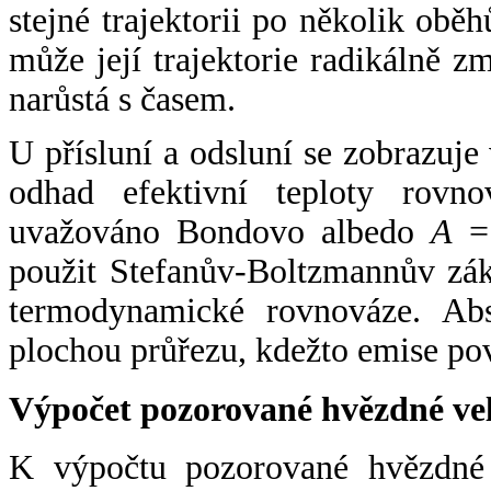
stejné trajektorii po několik oběh
může její trajektorie radikálně zm
narůstá s časem.
U přísluní a odsluní se zobrazuje
odhad efektivní teploty rovno
uvažováno Bondovo albedo
A
= 
použit Stefanův-Boltzmannův zák
termodynamické rovnováze. Abs
plochou průřezu, kdežto emise po
Výpočet pozorované hvězdné ve
K výpočtu pozorované hvězdné v