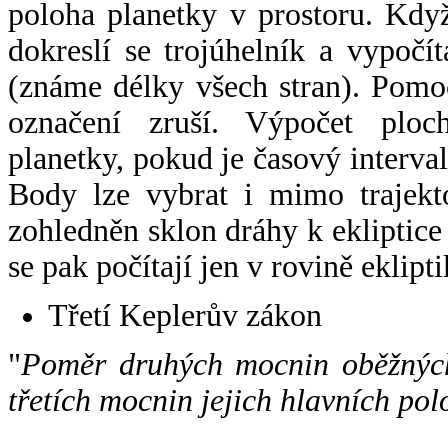
poloha planetky v prostoru. Kdy
dokreslí se trojúhelník a vypoč
(známe délky všech stran). Pomo
označení zruší. Výpočet ploch
planetky, pokud je časový interval
Body lze vybrat i mimo trajekto
zohledněn sklon dráhy k ekliptice
se pak počítají jen v rovině eklipti
Třetí Keplerův zákon
"
Poměr druhých mocnin oběžných
třetích mocnin jejich hlavních pol