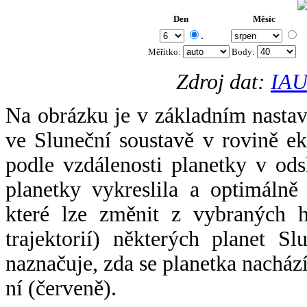
Den
Měsíc
.
Měřítko:
Body
:
Zdroj dat:
IAU
Na obrázku je v základním nastav
ve Sluneční soustavě v rovině ek
podle vzdálenosti planetky v odsl
planetky vykreslila a optimálně
které lze změnit z vybraných h
trajektorií) některých planet Sl
naznačuje, zda se planetka nacház
ní (červeně).