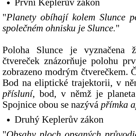
První Keplerův zákon
"
Planety obíhají kolem Slunce p
společném ohnisku je Slunce.
"
Poloha Slunce je vyznačena 
čtvereček znázorňuje polohu pr
zobrazeno modrým čtverečkem. Če
Bod na eliptické trajektorii, v n
přísluní
, bod, v němž je planet
Spojnice obou se nazývá
přímka a
Druhý Keplerův zákon
"
Obsahy ploch opsaných průvodič