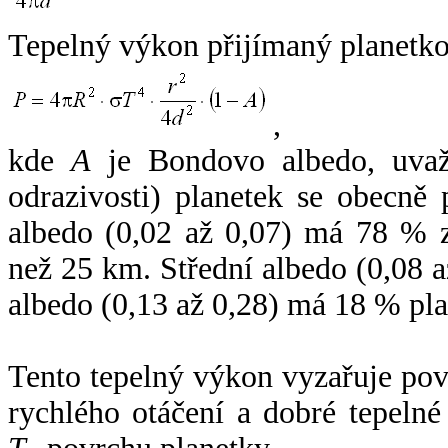
Tepelný výkon přijímaný planetko
,
kde
A
je Bondovo albedo, uvaž
odrazivosti) planetek se obecně
albedo (0,02 až 0,07) má 78 % z
než 25 km. Střední albedo (0,08 
albedo (0,13 až 0,28) má 18 % pla
Tento tepelný výkon vyzařuje po
rychlého otáčení a dobré tepelné