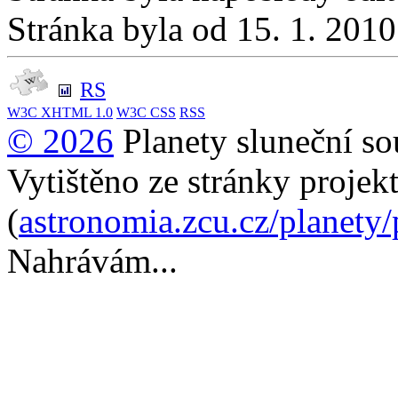
Stránka byla od 15. 1. 201
RS
W3C
XHTML 1.0
W3C
CSS
RSS
© 2026
Planety sluneční so
Vytištěno ze stránky projek
(
astronomia.zcu.cz/planety
Nahrávám...