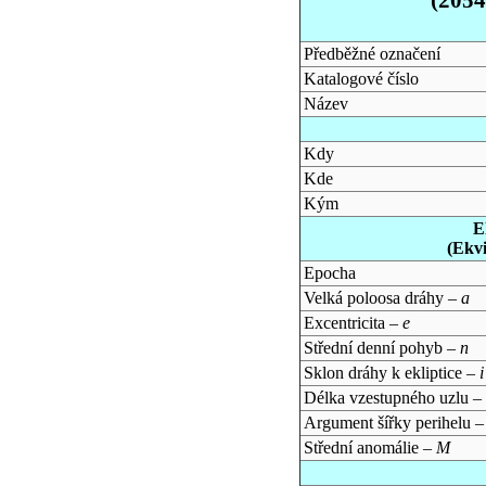
Předběžné označení
Katalogové číslo
Název
Kdy
Kde
Kým
E
(Ekv
Epocha
Velká poloosa dráhy –
a
Excentricita –
e
Střední denní pohyb –
n
Sklon dráhy k ekliptice –
i
Délka vzestupného uzlu –
Argument šířky perihelu 
Střední anomálie –
M