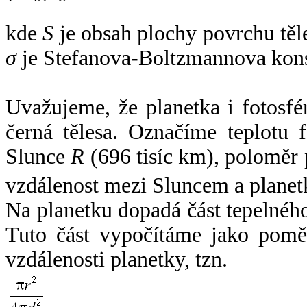
kde
S
je obsah plochy povrchu těl
σ
je Stefanova-Boltzmannova kons
Uvažujeme, že planetka i fotosfér
černá tělesa. Označíme teplotu 
Slunce
R
(696 tisíc km), poloměr
vzdálenost mezi Sluncem a plane
Na planetku dopadá část tepelnéh
Tuto část vypočítáme jako pomě
vzdálenosti planetky, tzn.