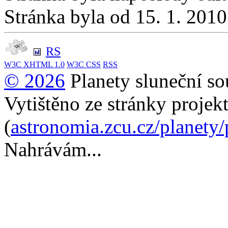
Stránka byla od 15. 1. 201
RS
W3C
XHTML 1.0
W3C
CSS
RSS
© 2026
Planety sluneční so
Vytištěno ze stránky projek
(
astronomia.zcu.cz/planety
Nahrávám...