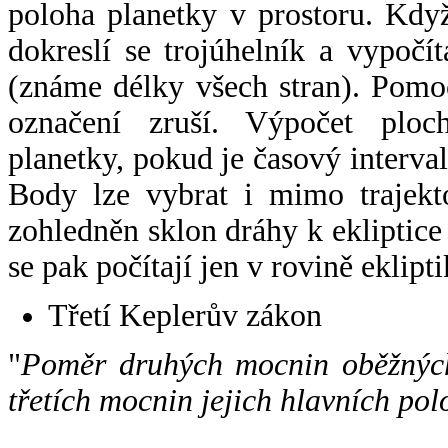
poloha planetky v prostoru. Kdy
dokreslí se trojúhelník a vypoč
(známe délky všech stran). Pomo
označení zruší. Výpočet ploch
planetky, pokud je časový interval
Body lze vybrat i mimo trajekto
zohledněn sklon dráhy k ekliptice
se pak počítají jen v rovině eklipti
Třetí Keplerův zákon
"
Poměr druhých mocnin oběžných
třetích mocnin jejich hlavních pol