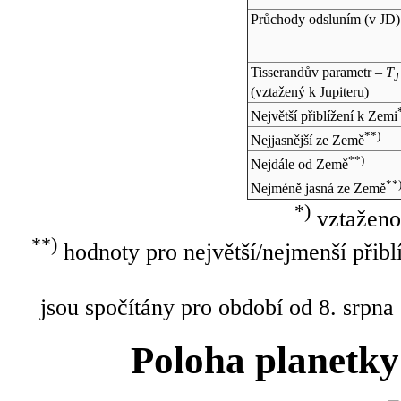
Průchody odsluním (v
JD
)
Tisserandův parametr –
T
J
(vztažený k Jupiteru)
Největší přiblížení k Zemi
**)
Nejjasnější ze Země
**)
Nejdále od Země
**
Nejméně jasná ze Země
*)
vztaženo
**)
hodnoty pro největší/nejmenší přibl
jsou spočítány pro období od 8. srpna
Poloha planetky