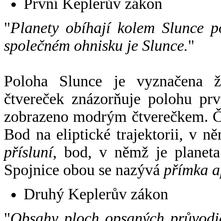
První Keplerův zákon
"
Planety obíhají kolem Slunce p
společném ohnisku je Slunce.
"
Poloha Slunce je vyznačena 
čtvereček znázorňuje polohu pr
zobrazeno modrým čtverečkem. Če
Bod na eliptické trajektorii, v n
přísluní
, bod, v němž je planet
Spojnice obou se nazývá
přímka a
Druhý Keplerův zákon
"
Obsahy ploch opsaných průvodič