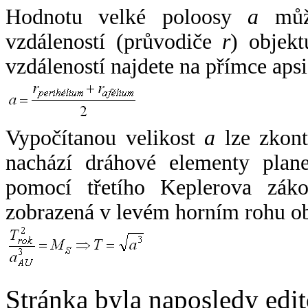
Hodnotu velké poloosy
a
může
vzdáleností (průvodiče
r
) objekt
vzdáleností najdete na přímce apsi
Vypočítanou velikost
a
lze zkont
nachází dráhové elementy plane
pomocí třetího Keplerova zák
zobrazená v levém horním rohu o
Stránka byla naposledy edi