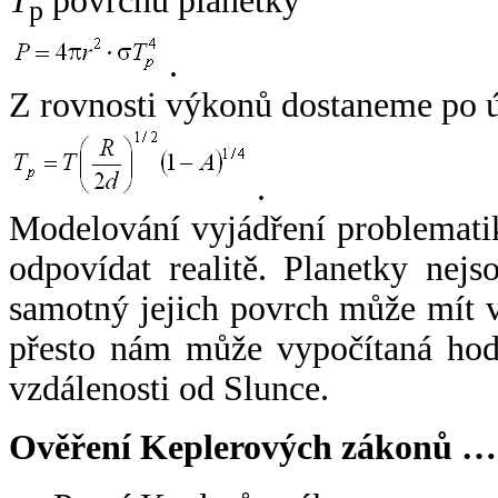
T
povrchu planetky
p
.
Z rovnosti výkonů dostaneme po 
.
Modelování vyjádření problemati
odpovídat realitě. Planetky nejso
samotný jejich povrch může mít v
přesto nám může vypočítaná hodn
vzdálenosti od Slunce.
Ověření Keplerových zákonů …