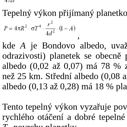
Tepelný výkon přijímaný planetko
,
kde
A
je Bondovo albedo, uvaž
odrazivosti) planetek se obecně
albedo (0,02 až 0,07) má 78 % z
než 25 km. Střední albedo (0,08 
albedo (0,13 až 0,28) má 18 % pla
Tento tepelný výkon vyzařuje po
rychlého otáčení a dobré tepelné