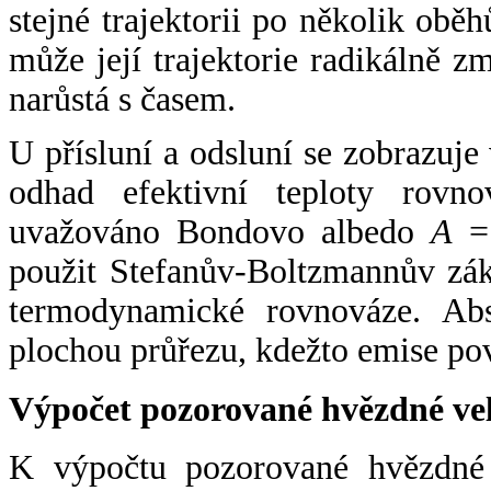
stejné trajektorii po několik oběh
může její trajektorie radikálně zm
narůstá s časem.
U přísluní a odsluní se zobrazuje
odhad efektivní teploty rovno
uvažováno Bondovo albedo
A
= 
použit Stefanův-Boltzmannův zák
termodynamické rovnováze. Abs
plochou průřezu, kdežto emise po
Výpočet pozorované hvězdné ve
K výpočtu pozorované hvězdné v