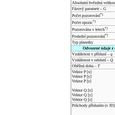
Absolutní hvězdná velikos
Fázový parametr –
G
*)
Počet pozorování
*)
Počet opozic
*)
Pozorována v letech
*)
Poslední pozorování
Typ planetky
Odvozené údaje z 
Vzdálenost v přísluní –
q
Vzdálenost v odsluní –
Q
Oběžná doba –
T
Vektor P [x]
Vektor P [y]
Vektor P [z]
Vektor Q [x]
Vektor Q [y]
Vektor Q [z]
Průchody přísluním (v
JD
)