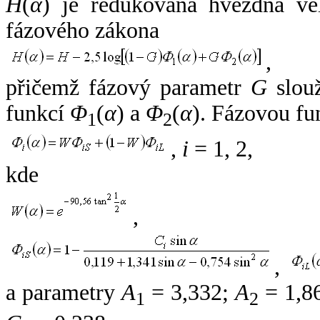
H
(
α
) je redukovaná hvězdná vel
fázového zákona
,
přičemž fázový parametr
G
slouž
funkcí
Φ
(
α
) a
Φ
(
α
). Fázovou fu
1
2
,
i
= 1, 2,
kde
,
,
a parametry
A
= 3,332;
A
= 1,8
1
2