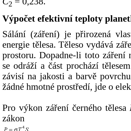
C
= 0,238.
2
Výpočet efektivní teploty plan
Sálání (záření) je přirozená vla
energie tělesa. Těleso vydává zá
prostoru. Dopadne-li toto záření n
se odráží a část prochází tělesem
závisí na jakosti a barvě povrch
žádné hmotné prostředí, jde o ele
Pro výkon záření černého tělesa
zákon