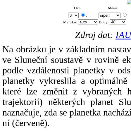
Den
Měsíc
.
Měřítko:
Body
:
Zdroj dat:
IAU
Na obrázku je v základním nastav
ve Sluneční soustavě v rovině ek
podle vzdálenosti planetky v odsl
planetky vykreslila a optimálně
které lze změnit z vybraných h
trajektorií) některých planet Sl
naznačuje, zda se planetka nacház
ní (červeně).