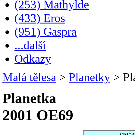
(253) Mathylde
(433) Eros
(951) Gaspra
...další
Odkazy
Malá tělesa
>
Planetky
>
Pl
Planetka
2001 OE69
(205