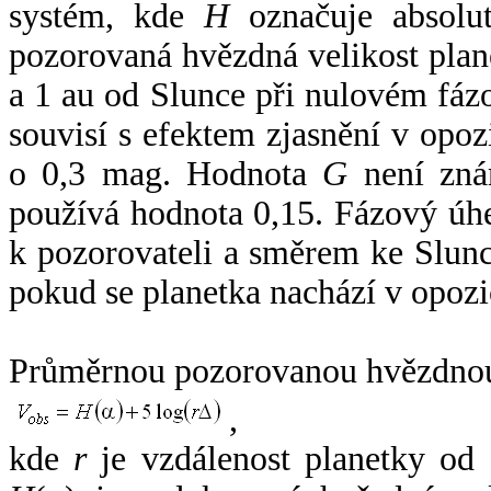
systém, kde
H
označuje absolut
pozorovaná hvězdná velikost plan
a 1 au od Slunce při nulovém fá
souvisí s efektem zjasnění v opoz
o 0,3 mag. Hodnota
G
není zná
používá hodnota 0,15. Fázový úh
k pozorovateli a směrem ke Slunc
pokud se planetka nachází v opozi
Průměrnou pozorovanou hvězdnou 
,
kde
r
je vzdálenost planetky od