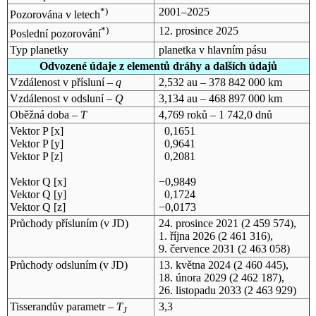
*)
2001–2025
Pozorována v letech
*)
12. prosince 2025
Poslední pozorování
Typ planetky
planetka v hlavním pásu
Odvozené údaje z elementů dráhy a dalších údajů
Vzdálenost v přísluní –
q
2,532 au – 378 842 000 km
Vzdálenost v odsluní –
Q
3,134 au – 468 897 000 km
Oběžná doba –
T
4,769 roků – 1 742,0 dnů
Vektor P [x]
0,1651
Vektor P [y]
0,9641
Vektor P [z]
0,2081
Vektor Q [x]
−0,9849
Vektor Q [y]
0,1724
Vektor Q [z]
−0,0173
Průchody přísluním (v
JD
)
24. prosince 2021
(2 459 574),
1. října 2026
(2 461 316),
9. července 2031
(2 463 058)
Průchody odsluním (v
JD
)
13. května 2024
(2 460 445),
18. února 2029
(2 462 187),
26. listopadu 2033
(2 463 929)
Tisserandův parametr –
T
3,3
J