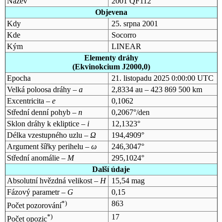
Název
2001 QF112
Objevena
Kdy
25. srpna 2001
Kde
Socorro
Kým
LINEAR
Elementy dráhy
(Ekvinokcium J2000,0)
Epocha
21. listopadu 2025 0:00:00 UTC
Velká poloosa dráhy –
a
2,8334 au – 423 869 500 km
Excentricita –
e
0,1062
Střední denní pohyb –
n
0,2067°/den
Sklon dráhy k ekliptice –
i
12,1323°
Délka vzestupného uzlu –
Ω
194,4909°
Argument šířky perihelu –
ω
246,3047°
Střední anomálie –
M
295,1024°
Další údaje
Absolutní hvězdná velikost –
H
15,54 mag
Fázový parametr –
G
0,15
*)
863
Počet pozorování
*)
17
Počet opozic