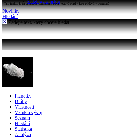
Katalogy objektů
Tato funkce je na stránkách Astronomia nová, testové otázky jsou přidávány postupně...
Novinky
Hledání
Zadejte text, který chcete hledat
Planetky
Dráhy
Vlastnosti
Vznik a vývoj
Seznam
Hledání
Statistika
Analýza