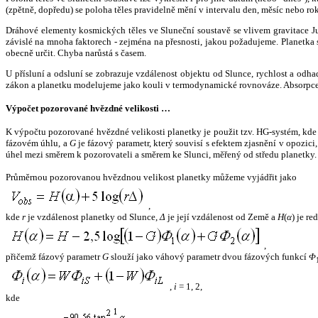
(zpětně, dopředu) se poloha těles pravidelně mění v intervalu den, měsíc nebo ro
Dráhové elementy kosmických těles ve Sluneční soustavě se vlivem gravitace Jup
závislé na mnoha faktorech - zejména na přesnosti, jakou požadujeme. Planetka se
obecně určit. Chyba narůstá s časem.
U přísluní a odsluní se zobrazuje vzdálenost objektu od Slunce, rychlost a od
zákon a planetku modelujeme jako kouli v termodynamické rovnováze. Absorpce 
Výpočet pozorované hvězdné velikosti …
K výpočtu pozorované hvězdné velikosti planetky je použit tzv. HG-systém, kd
fázovém úhlu, a
G
je fázový parametr, který souvisí s efektem zjasnění v opozic
úhel mezi směrem k pozorovateli a směrem ke Slunci, měřený od středu planetky. 
Průměrnou pozorovanou hvězdnou velikost planetky můžeme vyjádřit jako
,
kde
r
je vzdálenost planetky od Slunce,
Δ
je její vzdálenost od Země a
H
(
α
) je r
,
přičemž fázový parametr
G
slouží jako váhový parametr dvou fázových funkcí
Φ
,
i
= 1, 2,
kde