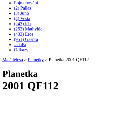
Pojmenování
(2) Pallas
(3) Juno
(4) Vesta
(243) Ida
(253) Mathylde
(433) Eros
(951) Gaspra
...další
Odkazy
Malá tělesa
>
Planetky
>
Planetka 2001 QF112
Planetka
2001 QF112