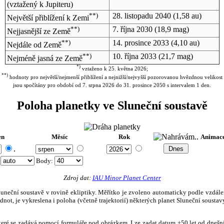
(vztažený k Jupiteru)
**)
28. listopadu 2040
(1,58 au)
Největší přiblížení k Zemi
**)
7. října 2030
(18,9 mag)
Nejjasnější ze Země
**)
14. prosince 2033
(4,10 au)
Nejdále od Země
**)
10. října 2033
(21,7 mag)
Nejméně jasná ze Země
*)
vztaženo k 25. května 2026;
**)
hodnoty pro největší/nejmenší přiblížení a nejnižší/nejvyšší pozorovanou hvězdnou velikost
jsou spočítány pro období od 7. srpna 2026 do 31. prosince 2050 s intervalem 1 den.
Poloha planetky ve Sluneční soustavě
en
Měsíc
Rok
Animac
.
:
Body
:
Zdroj dat:
IAU Minor Planet Center
eční soustavě v rovině ekliptiky. Měřítko je zvoleno automaticky podle vzdálenost
not, je vykreslena i poloha (včetně trajektorií) některých planet Sluneční soustavy
, které se zadává pomocí formuláře pod obrázkem. Lze zadat datum ±50 let od dneš