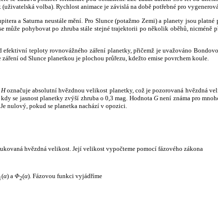
k (uživatelská volba). Rychlost animace je závislá na době potřebné pro vygenerová
itera a Saturna neustále mění. Pro Slunce (potažmo Zemi) a planety jsou platné p
 může pohybovat po zhruba stále stejné trajektorii po několik oběhů, nicméně při p
had efektivní teploty rovnovážného záření planetky, přičemž je uvažováno Bondov
záření od Slunce planetkou je plochou průřezu, kdežto emise povrchem koule.
e
H
označuje absolutní hvězdnou velikost planetky, což je pozorovaná hvězdná veli
i, kdy se jasnost planetky zvýší zhruba o 0,3 mag. Hodnota
G
není známa pro mnoho 
Je nulový, pokud se planetka nachází v opozici.
edukovaná hvězdná velikost. Její velikost vypočteme pomocí fázového zákona
(
α
) a
Φ
(
α
). Fázovou funkci vyjádříme
1
2