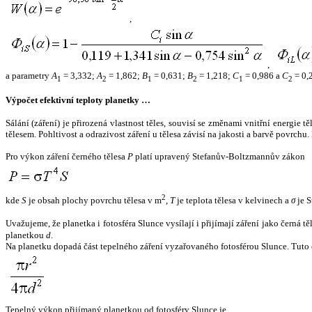
,
,
a parametry
A
= 3,332;
A
= 1,862;
B
= 0,631;
B
= 1,218;
C
= 0,986 a
C
= 0,
1
2
1
2
1
2
Výpočet efektivní teploty planetky …
Sálání (záření) je přirozená vlastnost těles, souvisí se změnami vnitřní energie 
tělesem. Pohltivost a odrazivost záření u tělesa závisí na jakosti a barvě povrch
Pro výkon záření černého tělesa
P
platí upravený Stefanův-Boltzmannův zákon
2
kde
S
je obsah plochy povrchu tělesa v m
,
T
je teplota tělesa v kelvinech a
σ
je S
Uvažujeme, že planetka i fotosféra Slunce vysílají i přijímají záření jako černá 
planetkou
d
.
Na planetku dopadá část tepelného záření vyzařovaného fotosférou Slunce. Tuto 
Tepelný výkon přijímaný planetkou od fotosféry Slunce je