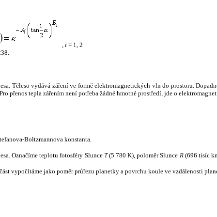
,
i
= 1, 2
238.
tělesa. Těleso vydává záření ve formě elektromagnetických vln do prostoru. Dopadne-l
u. Pro přenos tepla zářením není potřeba žádné hmotné prostředí, jde o elektromagnet
tefanova-Boltzmannova konstanta.
tělesa. Označíme teplotu fotosféry Slunce
T
(5 780 K), poloměr Slunce
R
(696 tisíc k
část vypočítáme jako poměr průřezu planetky a povrchu koule ve vzdálenosti plane