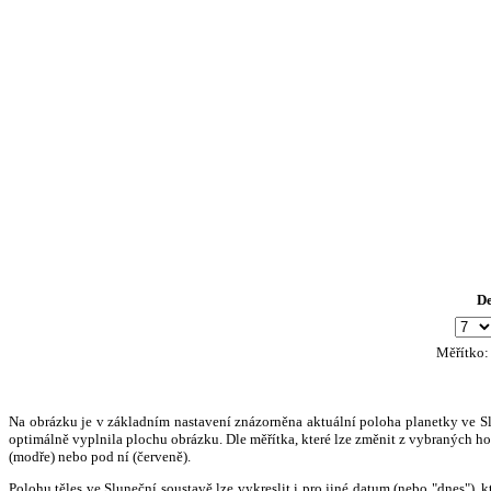
D
Měřítko
Na obrázku je v základním nastavení znázorněna aktuální poloha planetky ve Slun
optimálně vyplnila plochu obrázku. Dle měřítka, které lze změnit z vybraných hod
(modře) nebo pod ní (červeně).
Polohu těles ve Sluneční soustavě lze vykreslit i pro jiné datum (nebo "dnes")