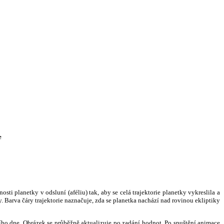
e
i planetky v odsluní (aféliu) tak, aby se celá trajektorie planetky vykreslila a
. Barva čáry trajektorie naznačuje, zda se planetka nachází nad rovinou ekliptiky
ního dne. Obrázek se průběžně aktualizuje po zadání hodnot. Po spuštění animace