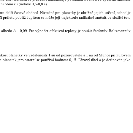
ní obrázku (řádově 0,5-0,8 s).
ro delší časové období. Nicméně pro planetky je obtížné jejich určení, neboť je
růletu poblíž Jupiteru se může její trajektorie radikálně změnit. Je složité toto
o albedo
A
= 0,09. Pro výpočet efektivní teploty je použit Stefanův-Boltzmannův
kost planetky ve vzdálenosti 1 au od pozorovatele a 1 au od Slunce při nulovém
planetek, pro ostatní se používá hodnota 0,15. Fázový úhel
α
je definován jako