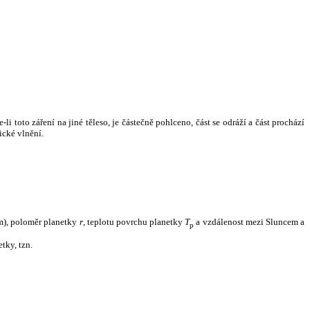
i toto záření na jiné těleso, je částečně pohlceno, část se odráží a část prochází
ické vlnění.
m), poloměr planetky
r
, teplotu povrchu planetky
T
a vzdálenost mezi Sluncem a
p
tky, tzn.