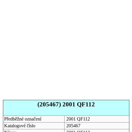
(205467) 2001 QF112
Předběžné označení
2001 QF112
Katalogové číslo
205467