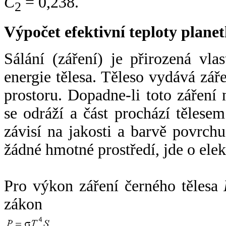
C
= 0,238.
2
Výpočet efektivní teploty plan
Sálání (záření) je přirozená vla
energie tělesa. Těleso vydává zá
prostoru. Dopadne-li toto záření n
se odráží a část prochází tělesem
závisí na jakosti a barvě povrch
žádné hmotné prostředí, jde o ele
Pro výkon záření černého tělesa
zákon