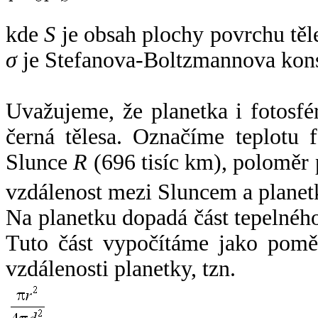
kde
S
je obsah plochy povrchu těl
σ
je Stefanova-Boltzmannova kons
Uvažujeme, že planetka i fotosfér
černá tělesa. Označíme teplotu 
Slunce
R
(696 tisíc km), poloměr
vzdálenost mezi Sluncem a plane
Na planetku dopadá část tepelnéh
Tuto část vypočítáme jako pomě
vzdálenosti planetky, tzn.