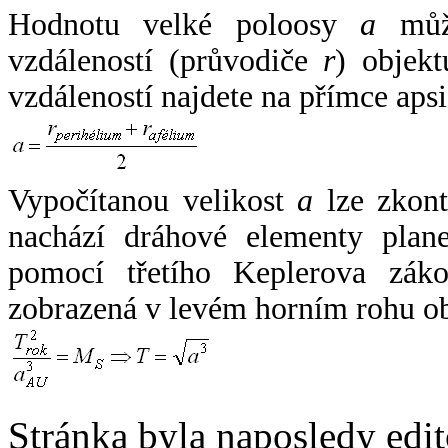
Hodnotu velké poloosy
a
může
vzdáleností (průvodiče
r
) objekt
vzdáleností najdete na přímce apsi
Vypočítanou velikost
a
lze zkont
nachází dráhové elementy plane
pomocí třetího Keplerova zák
zobrazená v levém horním rohu o
Stránka byla naposledy edi