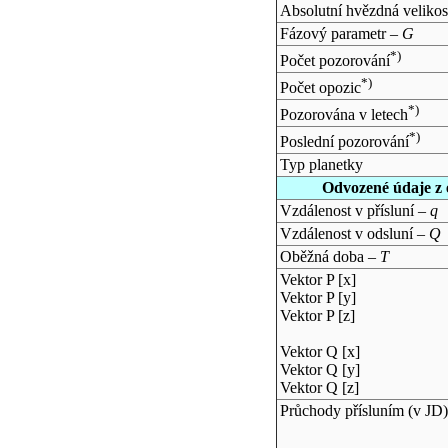
Absolutní hvězdná velikos
Fázový parametr –
G
*)
Počet pozorování
*)
Počet opozic
*)
Pozorována v letech
*)
Poslední pozorování
Typ planetky
Odvozené údaje z 
Vzdálenost v přísluní –
q
Vzdálenost v odsluní –
Q
Oběžná doba –
T
Vektor P [x]
Vektor P [y]
Vektor P [z]
Vektor Q [x]
Vektor Q [y]
Vektor Q [z]
Průchody přísluním (v
JD
)