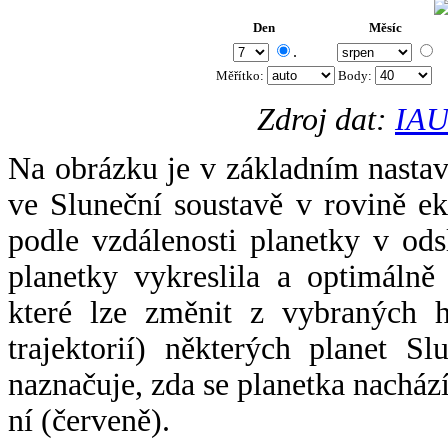
Den
Měsíc
.
Měřítko:
Body
:
Zdroj dat:
IAU
Na obrázku je v základním nastav
ve Sluneční soustavě v rovině ek
podle vzdálenosti planetky v odsl
planetky vykreslila a optimálně
které lze změnit z vybraných h
trajektorií) některých planet Sl
naznačuje, zda se planetka nacház
ní (červeně).