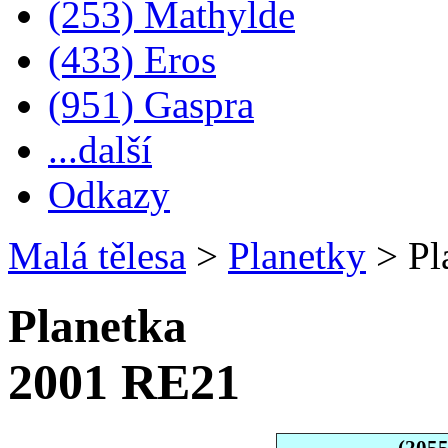
(253) Mathylde
(433) Eros
(951) Gaspra
...další
Odkazy
Malá tělesa
>
Planetky
>
Pl
Planetka
2001 RE21
(205