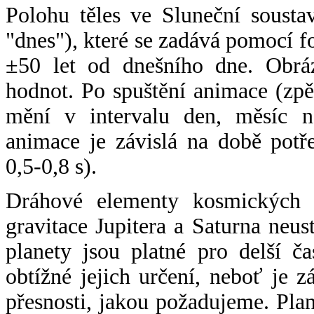
Polohu těles ve Sluneční sousta
"dnes"), které se zadává pomocí 
±50 let od dnešního dne. Obráz
hodnot. Po spuštění animace (zpě
mění v intervalu den, měsíc ne
animace je závislá na době potř
0,5-0,8 s).
Dráhové elementy kosmických t
gravitace Jupitera a Saturna neu
planety jsou platné pro delší č
obtížné jejich určení, neboť je 
přesnosti, jakou požadujeme. Pla