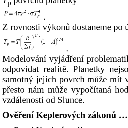
T
povrchu planetky
p
.
Z rovnosti výkonů dostaneme po 
.
Modelování vyjádření problemati
odpovídat realitě. Planetky nejso
samotný jejich povrch může mít v
přesto nám může vypočítaná hodn
vzdálenosti od Slunce.
Ověření Keplerových zákonů …