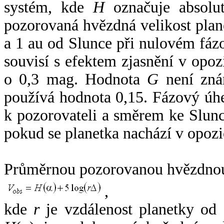
systém, kde
H
označuje absolut
pozorovaná hvězdná velikost plan
a 1 au od Slunce při nulovém fá
souvisí s efektem zjasnění v opoz
o 0,3 mag. Hodnota
G
není zná
používá hodnota 0,15. Fázový úh
k pozorovateli a směrem ke Slunc
pokud se planetka nachází v opozi
Průměrnou pozorovanou hvězdnou 
,
kde
r
je vzdálenost planetky od