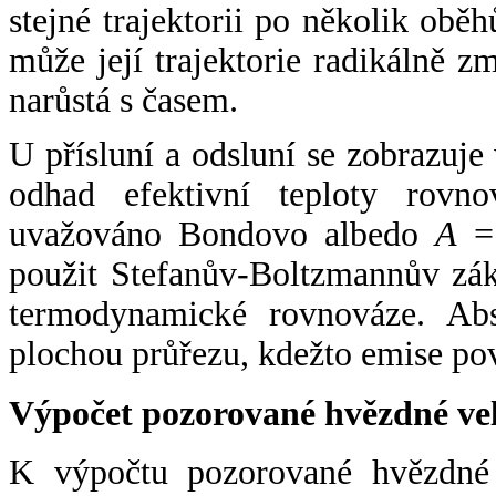
stejné trajektorii po několik oběh
může její trajektorie radikálně zm
narůstá s časem.
U přísluní a odsluní se zobrazuje
odhad efektivní teploty rovno
uvažováno Bondovo albedo
A
= 
použit Stefanův-Boltzmannův zák
termodynamické rovnováze. Abs
plochou průřezu, kdežto emise po
Výpočet pozorované hvězdné ve
K výpočtu pozorované hvězdné v