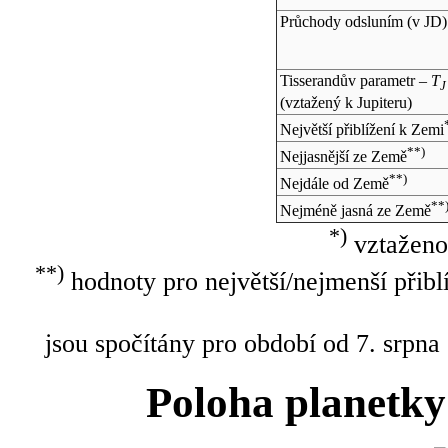
Průchody odsluním (v
JD
)
Tisserandův parametr –
T
J
(vztažený k Jupiteru)
Největší přiblížení k Zemi
**)
Nejjasnější ze Země
**)
Nejdále od Země
**
Nejméně jasná ze Země
*)
vztaženo
**)
hodnoty pro největší/nejmenší přibl
jsou spočítány pro období od 7. srpna
Poloha planetky