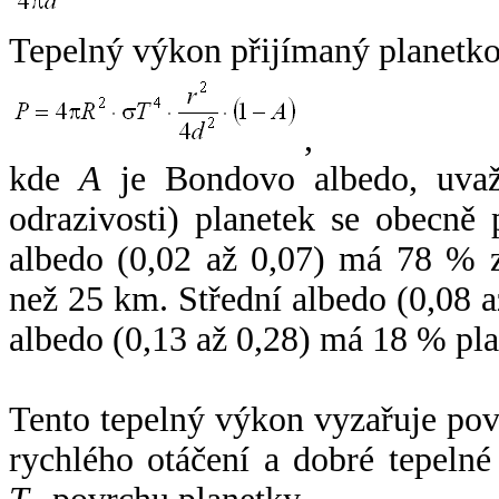
Tepelný výkon přijímaný planetko
,
kde
A
je Bondovo albedo, uvaž
odrazivosti) planetek se obecně
albedo (0,02 až 0,07) má 78 % z
než 25 km. Střední albedo (0,08 
albedo (0,13 až 0,28) má 18 % pla
Tento tepelný výkon vyzařuje po
rychlého otáčení a dobré tepelné