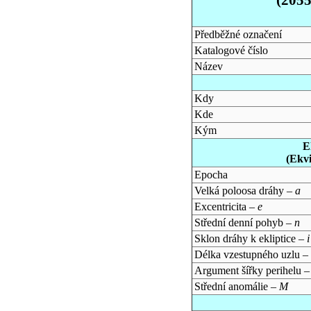
Předběžné označení
Katalogové číslo
Název
Kdy
Kde
Kým
E
(Ekv
Epocha
Velká poloosa dráhy –
a
Excentricita –
e
Střední denní pohyb –
n
Sklon dráhy k ekliptice –
i
Délka vzestupného uzlu –
Argument šířky perihelu 
Střední anomálie –
M