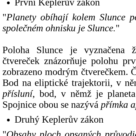
První Keplerův zákon
"
Planety obíhají kolem Slunce p
společném ohnisku je Slunce.
"
Poloha Slunce je vyznačena 
čtvereček znázorňuje polohu pr
zobrazeno modrým čtverečkem. Če
Bod na eliptické trajektorii, v n
přísluní
, bod, v němž je planet
Spojnice obou se nazývá
přímka a
Druhý Keplerův zákon
"
Obsahy ploch opsaných průvodič