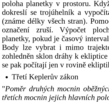
poloha planetky v prostoru. Kdy
dokreslí se trojúhelník a vypoč
(známe délky všech stran). Pomo
označení zruší. Výpočet ploch
planetky, pokud je časový interval
Body lze vybrat i mimo trajekto
zohledněn sklon dráhy k ekliptice
se pak počítají jen v rovině eklipti
Třetí Keplerův zákon
"
Poměr druhých mocnin oběžných
třetích mocnin jejich hlavních pol