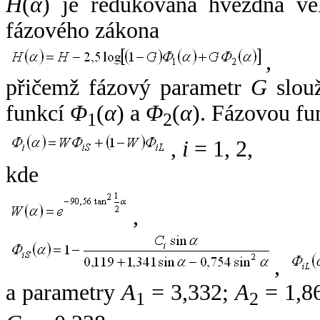
H
(
α
) je redukovaná hvězdná vel
fázového zákona
,
přičemž fázový parametr
G
slouž
funkcí
Φ
(
α
) a
Φ
(
α
). Fázovou fu
1
2
,
i
= 1, 2,
kde
,
,
a parametry
A
= 3,332;
A
= 1,8
1
2