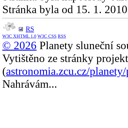
Stránka byla od 15. 1. 201
RS
W3C
XHTML 1.0
W3C
CSS
RSS
© 2026
Planety sluneční so
Vytištěno ze stránky projek
(
astronomia.zcu.cz/planety
Nahrávám...