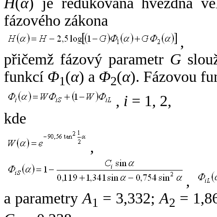
H
(
α
) je redukovaná hvězdná vel
fázového zákona
,
přičemž fázový parametr
G
slouž
funkcí
Φ
(
α
) a
Φ
(
α
). Fázovou fu
1
2
,
i
= 1, 2,
kde
,
,
a parametry
A
= 3,332;
A
= 1,8
1
2