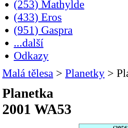
(253) Mathylde
(433) Eros
(951) Gaspra
...další
Odkazy
Malá tělesa
>
Planetky
>
Pl
Planetka
2001 WA53
(2056