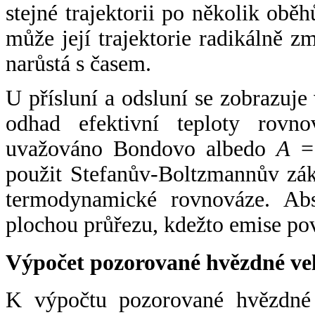
stejné trajektorii po několik oběh
může její trajektorie radikálně zm
narůstá s časem.
U přísluní a odsluní se zobrazuje
odhad efektivní teploty rovno
uvažováno Bondovo albedo
A
= 
použit Stefanův-Boltzmannův zák
termodynamické rovnováze. Abs
plochou průřezu, kdežto emise po
Výpočet pozorované hvězdné ve
K výpočtu pozorované hvězdné v