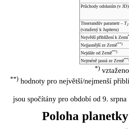
Průchody odsluním (v
JD
)
Tisserandův parametr –
T
J
(vztažený k Jupiteru)
Největší přiblížení k Zemi
**)
Nejjasnější ze Země
**)
Nejdále od Země
**
Nejméně jasná ze Země
*)
vztaženo
**)
hodnoty pro největší/nejmenší přibl
jsou spočítány pro období od 9. srpna
Poloha planetky