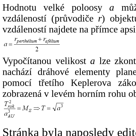
Hodnotu velké poloosy
a
může
vzdáleností (průvodiče
r
) objekt
vzdáleností najdete na přímce apsi
Vypočítanou velikost
a
lze zkont
nachází dráhové elementy plane
pomocí třetího Keplerova zák
zobrazená v levém horním rohu o
Stránka byla naposledy edi