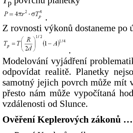
T
povrchu planetky
p
.
Z rovnosti výkonů dostaneme po 
.
Modelování vyjádření problemati
odpovídat realitě. Planetky nejso
samotný jejich povrch může mít v
přesto nám může vypočítaná hodn
vzdálenosti od Slunce.
Ověření Keplerových zákonů …