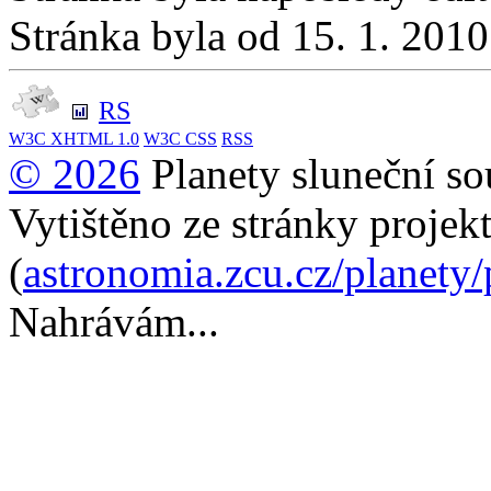
Stránka byla od 15. 1. 201
RS
W3C
XHTML 1.0
W3C
CSS
RSS
© 2026
Planety sluneční so
Vytištěno ze stránky projek
(
astronomia.zcu.cz/planety
Nahrávám...