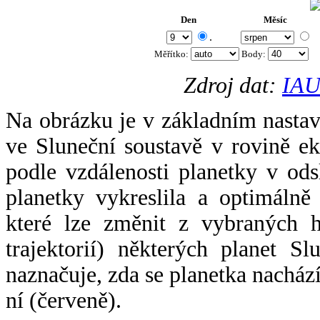
Den
Měsíc
.
Měřítko:
Body
:
Zdroj dat:
IAU
Na obrázku je v základním nastav
ve Sluneční soustavě v rovině ek
podle vzdálenosti planetky v odsl
planetky vykreslila a optimálně
které lze změnit z vybraných h
trajektorií) některých planet Sl
naznačuje, zda se planetka nacház
ní (červeně).