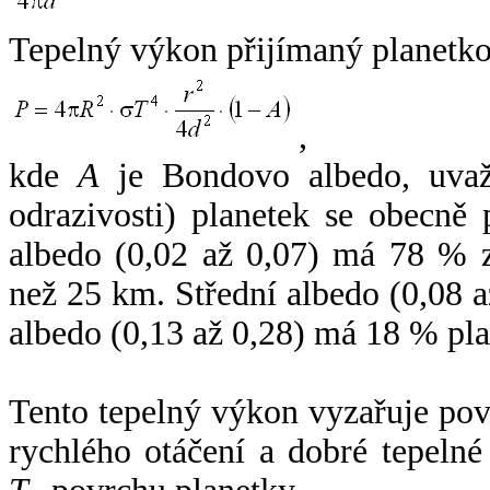
Tepelný výkon přijímaný planetko
,
kde
A
je Bondovo albedo, uvaž
odrazivosti) planetek se obecně
albedo (0,02 až 0,07) má 78 % z
než 25 km. Střední albedo (0,08 
albedo (0,13 až 0,28) má 18 % pla
Tento tepelný výkon vyzařuje po
rychlého otáčení a dobré tepelné