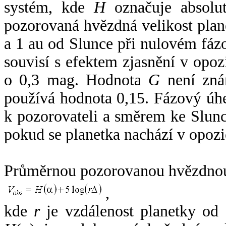
systém, kde
H
označuje absolut
pozorovaná hvězdná velikost plan
a 1 au od Slunce při nulovém fá
souvisí s efektem zjasnění v opoz
o 0,3 mag. Hodnota
G
není zná
používá hodnota 0,15. Fázový úh
k pozorovateli a směrem ke Slunc
pokud se planetka nachází v opozi
Průměrnou pozorovanou hvězdnou 
,
kde
r
je vzdálenost planetky od