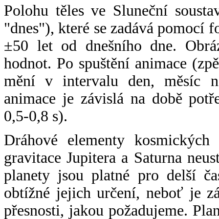
Polohu těles ve Sluneční sousta
"dnes"), které se zadává pomocí 
±50 let od dnešního dne. Obráz
hodnot. Po spuštění animace (zpě
mění v intervalu den, měsíc ne
animace je závislá na době potř
0,5-0,8 s).
Dráhové elementy kosmických t
gravitace Jupitera a Saturna neu
planety jsou platné pro delší č
obtížné jejich určení, neboť je 
přesnosti, jakou požadujeme. Pla