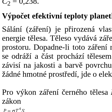
C
= 0,238.
2
Výpočet efektivní teploty plan
Sálání (záření) je přirozená vla
energie tělesa. Těleso vydává zá
prostoru. Dopadne-li toto záření n
se odráží a část prochází tělesem
závisí na jakosti a barvě povrch
žádné hmotné prostředí, jde o ele
Pro výkon záření černého tělesa
zákon