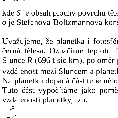
kde
S
je obsah plochy povrchu těl
σ
je Stefanova-Boltzmannova kons
Uvažujeme, že planetka i fotosfér
černá tělesa. Označíme teplotu 
Slunce
R
(696 tisíc km), poloměr
vzdálenost mezi Sluncem a plane
Na planetku dopadá část tepelnéh
Tuto část vypočítáme jako pomě
vzdálenosti planetky, tzn.