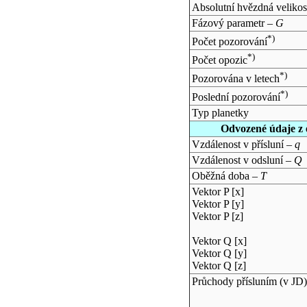
Absolutní hvězdná velikos
Fázový parametr –
G
*)
Počet pozorování
*)
Počet opozic
*)
Pozorována v letech
*)
Poslední pozorování
Typ planetky
Odvozené údaje z 
Vzdálenost v přísluní –
q
Vzdálenost v odsluní –
Q
Oběžná doba –
T
Vektor P [x]
Vektor P [y]
Vektor P [z]
Vektor Q [x]
Vektor Q [y]
Vektor Q [z]
Průchody přísluním (v
JD
)