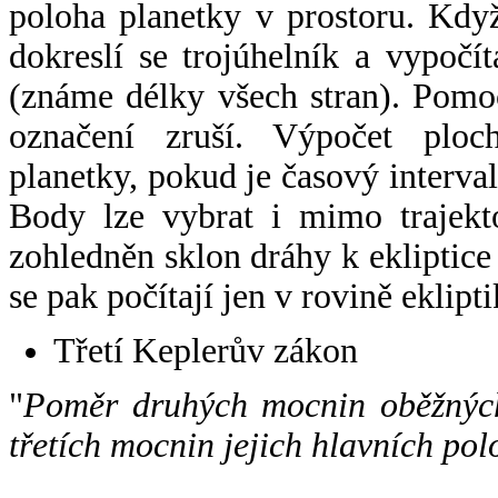
poloha planetky v prostoru. Kdy
dokreslí se trojúhelník a vypoč
(známe délky všech stran). Pomo
označení zruší. Výpočet ploch
planetky, pokud je časový interval
Body lze vybrat i mimo trajekto
zohledněn sklon dráhy k ekliptice
se pak počítají jen v rovině eklipti
Třetí Keplerův zákon
"
Poměr druhých mocnin oběžných
třetích mocnin jejich hlavních pol