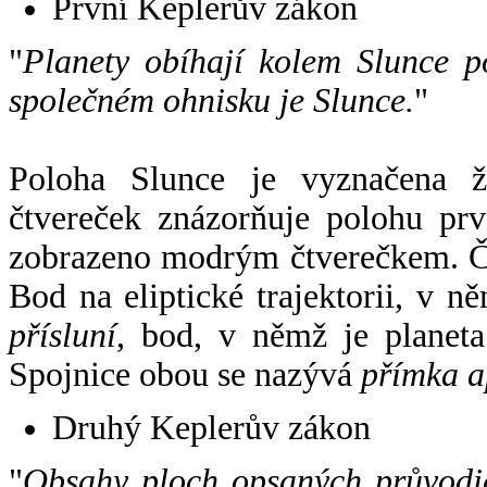
První Keplerův zákon
"
Planety obíhají kolem Slunce p
společném ohnisku je Slunce.
"
Poloha Slunce je vyznačena 
čtvereček znázorňuje polohu pr
zobrazeno modrým čtverečkem. Če
Bod na eliptické trajektorii, v n
přísluní
, bod, v němž je planet
Spojnice obou se nazývá
přímka a
Druhý Keplerův zákon
"
Obsahy ploch opsaných průvodič