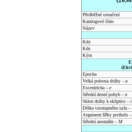
Předběžné označení
Katalogové číslo
Název
Kdy
Kde
Kým
E
(Ekv
Epocha
Velká poloosa dráhy –
a
Excentricita –
e
Střední denní pohyb –
n
Sklon dráhy k ekliptice –
i
Délka vzestupného uzlu –
Argument šířky perihelu 
Střední anomálie –
M