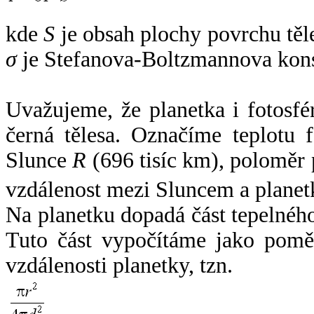
kde
S
je obsah plochy povrchu těl
σ
je Stefanova-Boltzmannova kons
Uvažujeme, že planetka i fotosfér
černá tělesa. Označíme teplotu 
Slunce
R
(696 tisíc km), poloměr
vzdálenost mezi Sluncem a plane
Na planetku dopadá část tepelnéh
Tuto část vypočítáme jako pomě
vzdálenosti planetky, tzn.