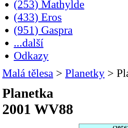
(253) Mathylde
(433) Eros
(951) Gaspra
...další
Odkazy
Malá tělesa
>
Planetky
>
Pl
Planetka
2001 WV88
(2056