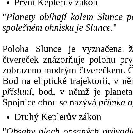
První Keplerův zákon
"
Planety obíhají kolem Slunce p
společném ohnisku je Slunce.
"
Poloha Slunce je vyznačena 
čtvereček znázorňuje polohu pr
zobrazeno modrým čtverečkem. Če
Bod na eliptické trajektorii, v n
přísluní
, bod, v němž je planet
Spojnice obou se nazývá
přímka a
Druhý Keplerův zákon
"
Obsahy ploch opsaných průvodič