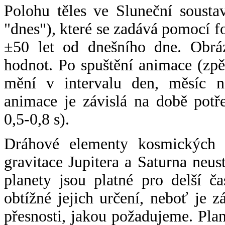
Polohu těles ve Sluneční sousta
"dnes"), které se zadává pomocí 
±50 let od dnešního dne. Obráz
hodnot. Po spuštění animace (zpě
mění v intervalu den, měsíc ne
animace je závislá na době potř
0,5-0,8 s).
Dráhové elementy kosmických t
gravitace Jupitera a Saturna neu
planety jsou platné pro delší č
obtížné jejich určení, neboť je 
přesnosti, jakou požadujeme. Pla