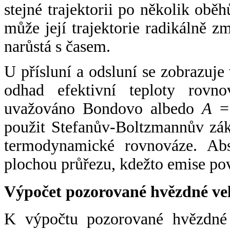
stejné trajektorii po několik oběh
může její trajektorie radikálně zm
narůstá s časem.
U přísluní a odsluní se zobrazuje
odhad efektivní teploty rovno
uvažováno Bondovo albedo
A
= 
použit Stefanův-Boltzmannův zák
termodynamické rovnováze. Abs
plochou průřezu, kdežto emise po
Výpočet pozorované hvězdné ve
K výpočtu pozorované hvězdné v