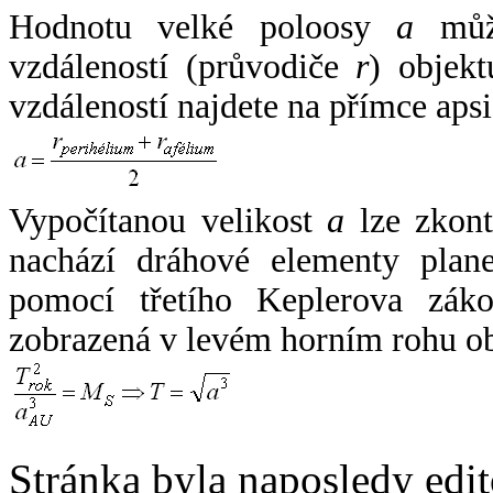
Hodnotu velké poloosy
a
může
vzdáleností (průvodiče
r
) objekt
vzdáleností najdete na přímce apsi
Vypočítanou velikost
a
lze zkont
nachází dráhové elementy plane
pomocí třetího Keplerova zák
zobrazená v levém horním rohu o
Stránka byla naposledy edi