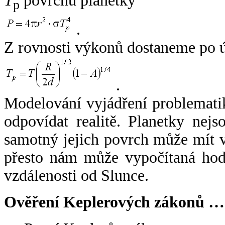
T
povrchu planetky
p
.
Z rovnosti výkonů dostaneme po 
.
Modelování vyjádření problemati
odpovídat realitě. Planetky nejso
samotný jejich povrch může mít v
přesto nám může vypočítaná hodn
vzdálenosti od Slunce.
Ověření Keplerových zákonů …