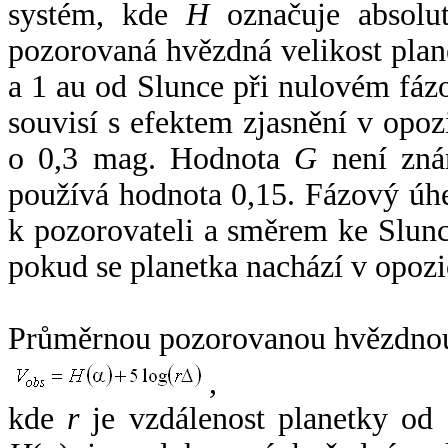
systém, kde
H
označuje absolut
pozorovaná hvězdná velikost plan
a 1 au od Slunce při nulovém fá
souvisí s efektem zjasnění v opoz
o 0,3 mag. Hodnota
G
není zná
používá hodnota 0,15. Fázový úh
k pozorovateli a směrem ke Slunc
pokud se planetka nachází v opozi
Průměrnou pozorovanou hvězdnou 
,
kde
r
je vzdálenost planetky od