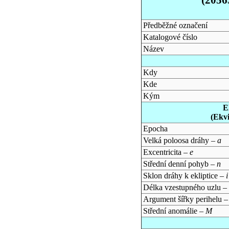
Předběžné označení
Katalogové číslo
Název
Kdy
Kde
Kým
E
(Ekv
Epocha
Velká poloosa dráhy –
a
Excentricita –
e
Střední denní pohyb –
n
Sklon dráhy k ekliptice –
i
Délka vzestupného uzlu –
Argument šířky perihelu 
Střední anomálie –
M