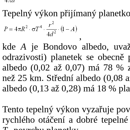
Tepelný výkon přijímaný planetko
,
kde
A
je Bondovo albedo, uvaž
odrazivosti) planetek se obecně
albedo (0,02 až 0,07) má 78 % z
než 25 km. Střední albedo (0,08 
albedo (0,13 až 0,28) má 18 % pla
Tento tepelný výkon vyzařuje po
rychlého otáčení a dobré tepelné