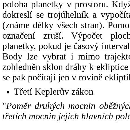
poloha planetky v prostoru. Kdy
dokreslí se trojúhelník a vypoč
(známe délky všech stran). Pomo
označení zruší. Výpočet ploch
planetky, pokud je časový interval
Body lze vybrat i mimo trajekto
zohledněn sklon dráhy k ekliptice
se pak počítají jen v rovině eklipti
Třetí Keplerův zákon
"
Poměr druhých mocnin oběžných
třetích mocnin jejich hlavních pol