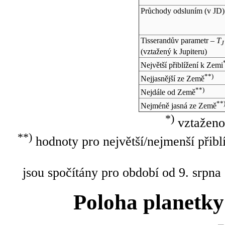
Průchody odsluním (v
JD
)
Tisserandův parametr –
T
J
(vztažený k Jupiteru)
Největší přiblížení k Zemi
**)
Nejjasnější ze Země
**)
Nejdále od Země
**
Nejméně jasná ze Země
*)
vztaženo
**)
hodnoty pro největší/nejmenší přibl
jsou spočítány pro období od 9. srpna
Poloha planetky