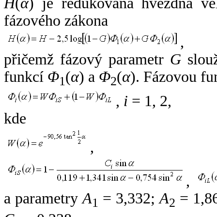
H
(
α
) je redukovaná hvězdná vel
fázového zákona
,
přičemž fázový parametr
G
slouž
funkcí
Φ
(
α
) a
Φ
(
α
). Fázovou fu
1
2
,
i
= 1, 2,
kde
,
,
a parametry
A
= 3,332;
A
= 1,8
1
2