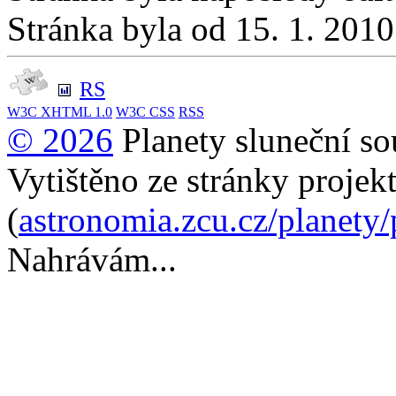
Stránka byla od 15. 1. 201
RS
W3C
XHTML 1.0
W3C
CSS
RSS
© 2026
Planety sluneční so
Vytištěno ze stránky projek
(
astronomia.zcu.cz/planety
Nahrávám...