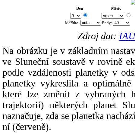
Den
Měsíc
.
Měřítko:
Body
:
Zdroj dat:
IAU
Na obrázku je v základním nastav
ve Sluneční soustavě v rovině ek
podle vzdálenosti planetky v odsl
planetky vykreslila a optimálně
které lze změnit z vybraných h
trajektorií) některých planet Sl
naznačuje, zda se planetka nacház
ní (červeně).