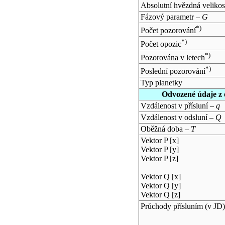
Absolutní hvězdná velikos
Fázový parametr –
G
*)
Počet pozorování
*)
Počet opozic
*)
Pozorována v letech
*)
Poslední pozorování
Typ planetky
Odvozené údaje z 
Vzdálenost v přísluní –
q
Vzdálenost v odsluní –
Q
Oběžná doba –
T
Vektor P [x]
Vektor P [y]
Vektor P [z]
Vektor Q [x]
Vektor Q [y]
Vektor Q [z]
Průchody přísluním (v
JD
)