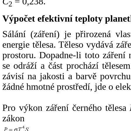
C
= 0,238.
2
Výpočet efektivní teploty plan
Sálání (záření) je přirozená vla
energie tělesa. Těleso vydává zá
prostoru. Dopadne-li toto záření n
se odráží a část prochází tělesem
závisí na jakosti a barvě povrch
žádné hmotné prostředí, jde o ele
Pro výkon záření černého tělesa
zákon