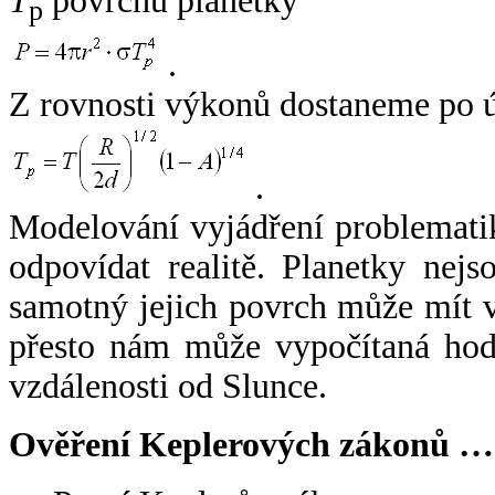
T
povrchu planetky
p
.
Z rovnosti výkonů dostaneme po 
.
Modelování vyjádření problemati
odpovídat realitě. Planetky nejso
samotný jejich povrch může mít v
přesto nám může vypočítaná hodn
vzdálenosti od Slunce.
Ověření Keplerových zákonů …