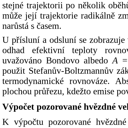
stejné trajektorii po několik oběh
může její trajektorie radikálně zm
narůstá s časem.
U přísluní a odsluní se zobrazuje
odhad efektivní teploty rovno
uvažováno Bondovo albedo
A
= 
použit Stefanův-Boltzmannův zák
termodynamické rovnováze. Abs
plochou průřezu, kdežto emise po
Výpočet pozorované hvězdné ve
K výpočtu pozorované hvězdné v