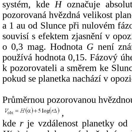
systém, kde
H
označuje absolut
pozorovaná hvězdná velikost plan
a 1 au od Slunce při nulovém fá
souvisí s efektem zjasnění v opoz
o 0,3 mag. Hodnota
G
není zná
používá hodnota 0,15. Fázový úh
k pozorovateli a směrem ke Slunc
pokud se planetka nachází v opozi
Průměrnou pozorovanou hvězdnou 
,
kde
r
je vzdálenost planetky od