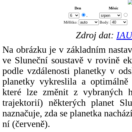
Den
Měsíc
.
Měřítko:
Body
:
Zdroj dat:
IAU
Na obrázku je v základním nastav
ve Sluneční soustavě v rovině ek
podle vzdálenosti planetky v odsl
planetky vykreslila a optimálně
které lze změnit z vybraných h
trajektorií) některých planet Sl
naznačuje, zda se planetka nacház
ní (červeně).