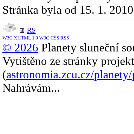
Stránka byla od 15. 1. 201
RS
W3C
XHTML 1.0
W3C
CSS
RSS
© 2026
Planety sluneční so
Vytištěno ze stránky projek
(
astronomia.zcu.cz/planety
Nahrávám...