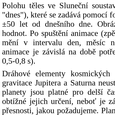
Polohu těles ve Sluneční sousta
"dnes"), které se zadává pomocí 
±50 let od dnešního dne. Obráz
hodnot. Po spuštění animace (zpě
mění v intervalu den, měsíc ne
animace je závislá na době potř
0,5-0,8 s).
Dráhové elementy kosmických t
gravitace Jupitera a Saturna neu
planety jsou platné pro delší č
obtížné jejich určení, neboť je 
přesnosti, jakou požadujeme. Pla