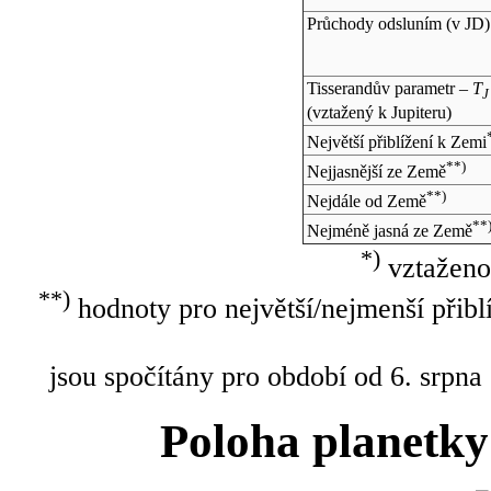
Průchody odsluním (v
JD
)
Tisserandův parametr –
T
J
(vztažený k Jupiteru)
Největší přiblížení k Zemi
**)
Nejjasnější ze Země
**)
Nejdále od Země
**
Nejméně jasná ze Země
*)
vztaženo
**)
hodnoty pro největší/nejmenší přibl
jsou spočítány pro období od 6. srpna
Poloha planetky