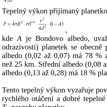
Tepelný výkon přijímaný planetko
,
kde
A
je Bondovo albedo, uvaž
odrazivosti) planetek se obecně
albedo (0,02 až 0,07) má 78 % z
než 25 km. Střední albedo (0,08 
albedo (0,13 až 0,28) má 18 % pla
Tento tepelný výkon vyzařuje po
rychlého otáčení a dobré tepelné