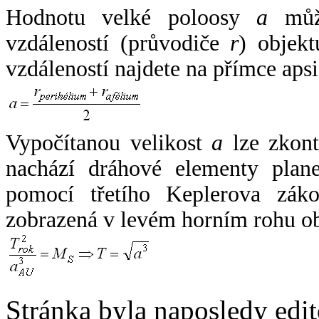
Hodnotu velké poloosy
a
může
vzdáleností (průvodiče
r
) objekt
vzdáleností najdete na přímce apsi
Vypočítanou velikost
a
lze zkont
nachází dráhové elementy plane
pomocí třetího Keplerova zák
zobrazená v levém horním rohu o
Stránka byla naposledy edi