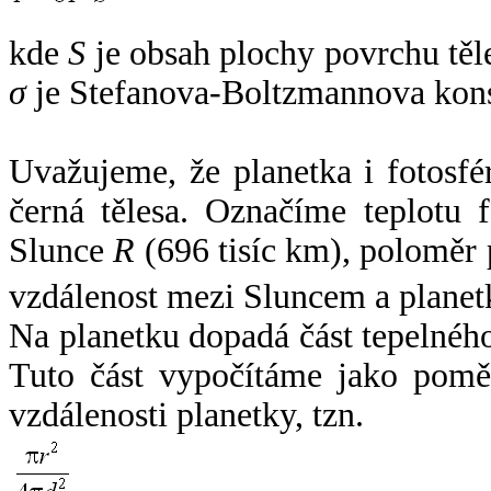
kde
S
je obsah plochy povrchu těl
σ
je Stefanova-Boltzmannova kons
Uvažujeme, že planetka i fotosfér
černá tělesa. Označíme teplotu 
Slunce
R
(696 tisíc km), poloměr
vzdálenost mezi Sluncem a plane
Na planetku dopadá část tepelnéh
Tuto část vypočítáme jako pomě
vzdálenosti planetky, tzn.