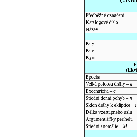
Předběžné označení
Katalogové číslo
Název
Kdy
Kde
Kým
E
(Ekv
Epocha
Velká poloosa dráhy –
a
Excentricita –
e
Střední denní pohyb –
n
Sklon dráhy k ekliptice –
i
Délka vzestupného uzlu –
Argument šířky perihelu 
Střední anomálie –
M