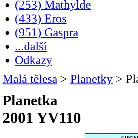
(253) Mathylde
(433) Eros
(951) Gaspra
...další
Odkazy
Malá tělesa
>
Planetky
>
Pl
Planetka
2001 YV110
(2056