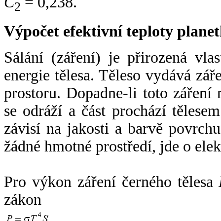
C
= 0,238.
2
Výpočet efektivní teploty plan
Sálání (záření) je přirozená vla
energie tělesa. Těleso vydává zá
prostoru. Dopadne-li toto záření n
se odráží a část prochází tělesem
závisí na jakosti a barvě povrch
žádné hmotné prostředí, jde o ele
Pro výkon záření černého tělesa
zákon