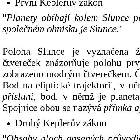
První Keplerův zákon
"
Planety obíhají kolem Slunce p
společném ohnisku je Slunce.
"
Poloha Slunce je vyznačena 
čtvereček znázorňuje polohu pr
zobrazeno modrým čtverečkem. Če
Bod na eliptické trajektorii, v n
přísluní
, bod, v němž je planet
Spojnice obou se nazývá
přímka a
Druhý Keplerův zákon
"
Obsahy ploch opsaných průvodič