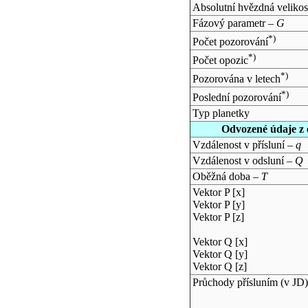
Absolutní hvězdná velikos
Fázový parametr –
G
*)
Počet pozorování
*)
Počet opozic
*)
Pozorována v letech
*)
Poslední pozorování
Typ planetky
Odvozené údaje z 
Vzdálenost v přísluní –
q
Vzdálenost v odsluní –
Q
Oběžná doba –
T
Vektor P [x]
Vektor P [y]
Vektor P [z]
Vektor Q [x]
Vektor Q [y]
Vektor Q [z]
Průchody přísluním (v
JD
)