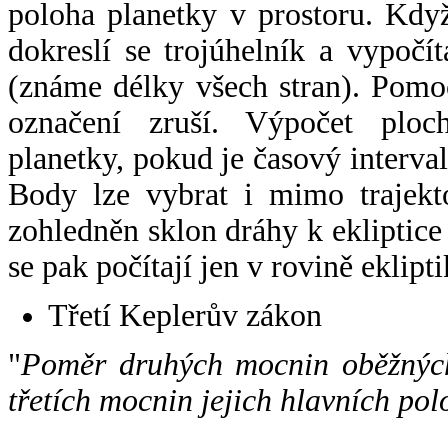
poloha planetky v prostoru. Kdy
dokreslí se trojúhelník a vypoč
(známe délky všech stran). Pomo
označení zruší. Výpočet ploch
planetky, pokud je časový interval
Body lze vybrat i mimo trajekto
zohledněn sklon dráhy k ekliptice
se pak počítají jen v rovině eklipti
Třetí Keplerův zákon
"
Poměr druhých mocnin oběžných
třetích mocnin jejich hlavních pol