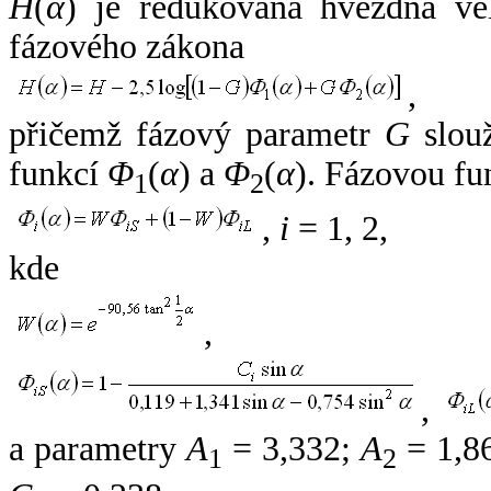
H
(
α
) je redukovaná hvězdná vel
fázového zákona
,
přičemž fázový parametr
G
slouž
funkcí
Φ
(
α
) a
Φ
(
α
). Fázovou fu
1
2
,
i
= 1, 2,
kde
,
,
a parametry
A
= 3,332;
A
= 1,8
1
2