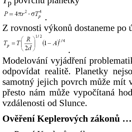
T
povrchu planetky
p
.
Z rovnosti výkonů dostaneme po 
.
Modelování vyjádření problemati
odpovídat realitě. Planetky nejso
samotný jejich povrch může mít v
přesto nám může vypočítaná hodn
vzdálenosti od Slunce.
Ověření Keplerových zákonů …