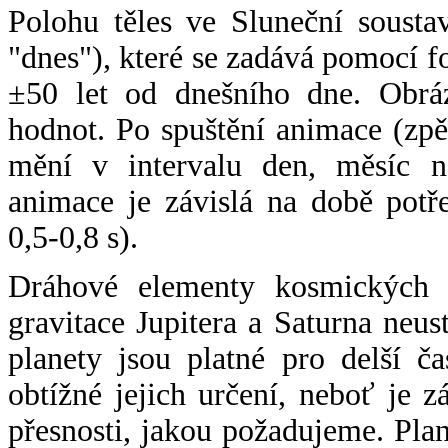
Polohu těles ve Sluneční sousta
"dnes"), které se zadává pomocí 
±50 let od dnešního dne. Obráz
hodnot. Po spuštění animace (zpě
mění v intervalu den, měsíc ne
animace je závislá na době potř
0,5-0,8 s).
Dráhové elementy kosmických t
gravitace Jupitera a Saturna neu
planety jsou platné pro delší č
obtížné jejich určení, neboť je 
přesnosti, jakou požadujeme. Pla