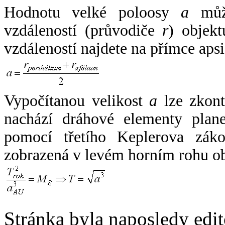
Hodnotu velké poloosy
a
může
vzdáleností (průvodiče
r
) objekt
vzdáleností najdete na přímce apsi
Vypočítanou velikost
a
lze zkont
nachází dráhové elementy plane
pomocí třetího Keplerova zák
zobrazená v levém horním rohu o
Stránka byla naposledy edi