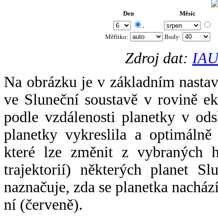
Den
Měsíc
.
Měřítko:
Body
:
Zdroj dat:
IAU
Na obrázku je v základním nastav
ve Sluneční soustavě v rovině ek
podle vzdálenosti planetky v odsl
planetky vykreslila a optimálně
které lze změnit z vybraných h
trajektorií) některých planet Sl
naznačuje, zda se planetka nacház
ní (červeně).