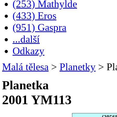
(253) Mathylde
(433) Eros
(951) Gaspra
...další
Odkazy
Malá tělesa
>
Planetky
>
Pl
Planetka
2001 YM113
(2056