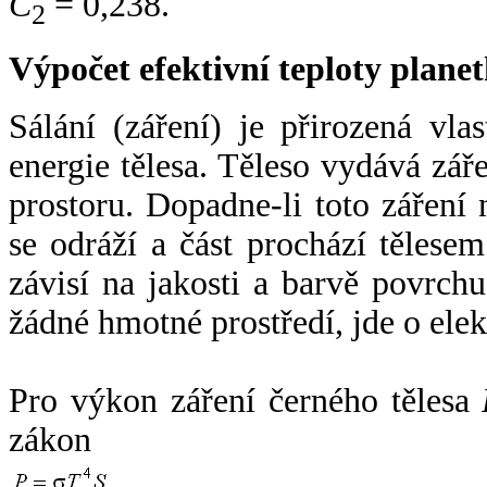
C
= 0,238.
2
Výpočet efektivní teploty plan
Sálání (záření) je přirozená vla
energie tělesa. Těleso vydává zá
prostoru. Dopadne-li toto záření n
se odráží a část prochází tělesem
závisí na jakosti a barvě povrch
žádné hmotné prostředí, jde o ele
Pro výkon záření černého tělesa
zákon