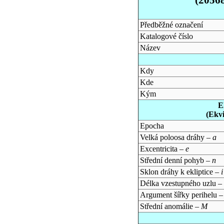
Předběžné označení
Katalogové číslo
Název
Kdy
Kde
Kým
E
(Ekv
Epocha
Velká poloosa dráhy –
a
Excentricita –
e
Střední denní pohyb –
n
Sklon dráhy k ekliptice –
i
Délka vzestupného uzlu –
Argument šířky perihelu 
Střední anomálie –
M