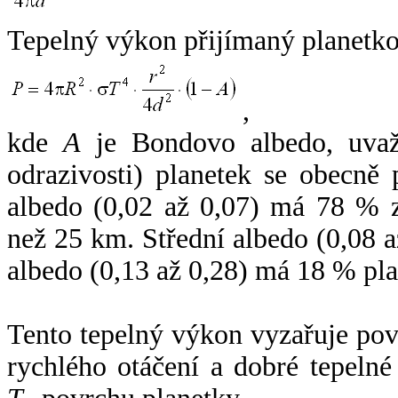
Tepelný výkon přijímaný planetko
,
kde
A
je Bondovo albedo, uvaž
odrazivosti) planetek se obecně
albedo (0,02 až 0,07) má 78 % z
než 25 km. Střední albedo (0,08 
albedo (0,13 až 0,28) má 18 % pla
Tento tepelný výkon vyzařuje po
rychlého otáčení a dobré tepelné