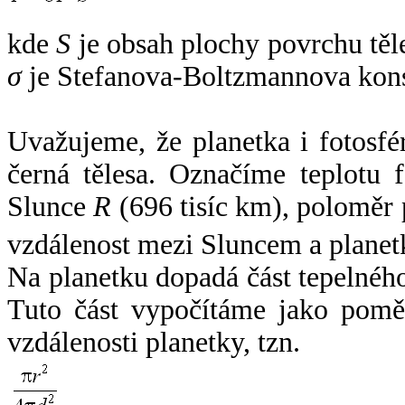
kde
S
je obsah plochy povrchu těl
σ
je Stefanova-Boltzmannova kons
Uvažujeme, že planetka i fotosfér
černá tělesa. Označíme teplotu 
Slunce
R
(696 tisíc km), poloměr
vzdálenost mezi Sluncem a plane
Na planetku dopadá část tepelnéh
Tuto část vypočítáme jako pomě
vzdálenosti planetky, tzn.