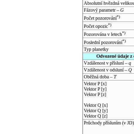
Absolutní hvězdná velikos
Fázový parametr –
G
*)
Počet pozorování
*)
Počet opozic
*)
Pozorována v letech
*)
Poslední pozorování
Typ planetky
Odvozené údaje z 
Vzdálenost v přísluní –
q
Vzdálenost v odsluní –
Q
Oběžná doba –
T
Vektor P [x]
Vektor P [y]
Vektor P [z]
Vektor Q [x]
Vektor Q [y]
Vektor Q [z]
Průchody přísluním (v
JD
)