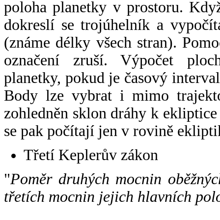
poloha planetky v prostoru. Kdy
dokreslí se trojúhelník a vypoč
(známe délky všech stran). Pomo
označení zruší. Výpočet ploch
planetky, pokud je časový interval
Body lze vybrat i mimo trajekto
zohledněn sklon dráhy k ekliptice
se pak počítají jen v rovině eklipti
Třetí Keplerův zákon
"
Poměr druhých mocnin oběžných
třetích mocnin jejich hlavních pol