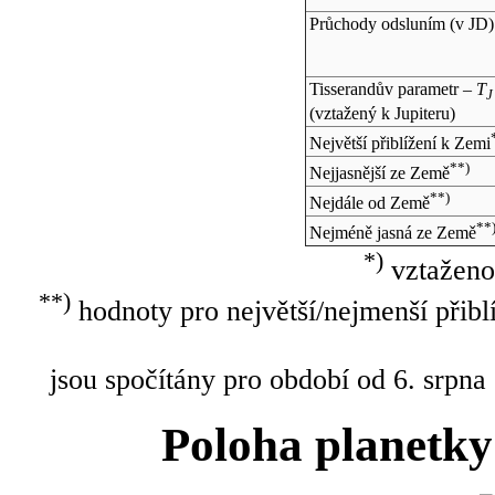
Průchody odsluním (v
JD
)
Tisserandův parametr –
T
J
(vztažený k Jupiteru)
Největší přiblížení k Zemi
**)
Nejjasnější ze Země
**)
Nejdále od Země
**
Nejméně jasná ze Země
*)
vztaženo
**)
hodnoty pro největší/nejmenší přibl
jsou spočítány pro období od 6. srpna
Poloha planetky