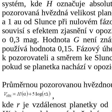
systém, kde
H
označuje absolut
pozorovaná hvězdná velikost plan
a 1 au od Slunce při nulovém fá
souvisí s efektem zjasnění v opoz
o 0,3 mag. Hodnota
G
není zná
používá hodnota 0,15. Fázový úh
k pozorovateli a směrem ke Slunc
pokud se planetka nachází v opozi
Průměrnou pozorovanou hvězdnou 
,
kde
r
je vzdálenost planetky od