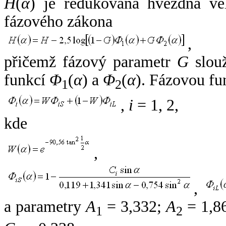
H
(
α
) je redukovaná hvězdná vel
fázového zákona
,
přičemž fázový parametr
G
slouž
funkcí
Φ
(
α
) a
Φ
(
α
). Fázovou fu
1
2
,
i
= 1, 2,
kde
,
,
a parametry
A
= 3,332;
A
= 1,8
1
2