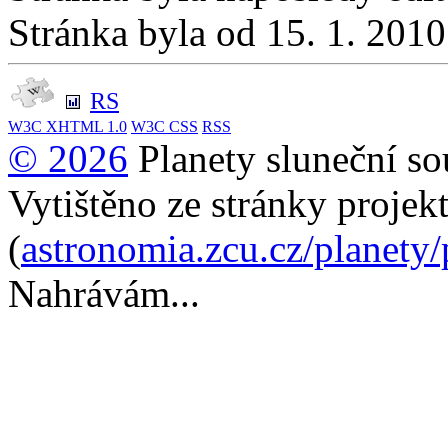
Stránka byla od 15. 1. 201
RS
W3C
XHTML 1.0
W3C
CSS
RSS
© 2026
Planety sluneční so
Vytištěno ze stránky projek
(
astronomia.zcu.cz/planety
Nahrávám...