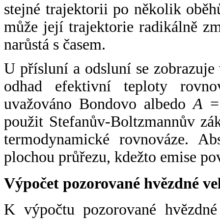
stejné trajektorii po několik oběh
může její trajektorie radikálně zm
narůstá s časem.
U přísluní a odsluní se zobrazuje
odhad efektivní teploty rovno
uvažováno Bondovo albedo
A
= 
použit Stefanův-Boltzmannův zák
termodynamické rovnováze. Abs
plochou průřezu, kdežto emise po
Výpočet pozorované hvězdné ve
K výpočtu pozorované hvězdné v