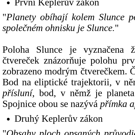
První Keplerův zákon
"
Planety obíhají kolem Slunce p
společném ohnisku je Slunce.
"
Poloha Slunce je vyznačena 
čtvereček znázorňuje polohu pr
zobrazeno modrým čtverečkem. Če
Bod na eliptické trajektorii, v n
přísluní
, bod, v němž je planet
Spojnice obou se nazývá
přímka a
Druhý Keplerův zákon
"
Obsahy ploch opsaných průvodič