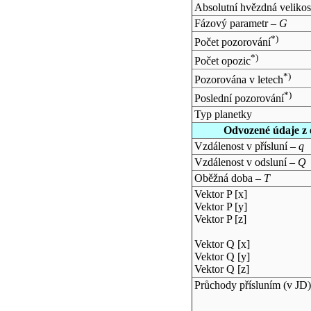
Absolutní hvězdná velikos
Fázový parametr –
G
*)
Počet pozorování
*)
Počet opozic
*)
Pozorována v letech
*)
Poslední pozorování
Typ planetky
Odvozené údaje z 
Vzdálenost v přísluní –
q
Vzdálenost v odsluní –
Q
Oběžná doba –
T
Vektor P [x]
Vektor P [y]
Vektor P [z]
Vektor Q [x]
Vektor Q [y]
Vektor Q [z]
Průchody přísluním (v
JD
)