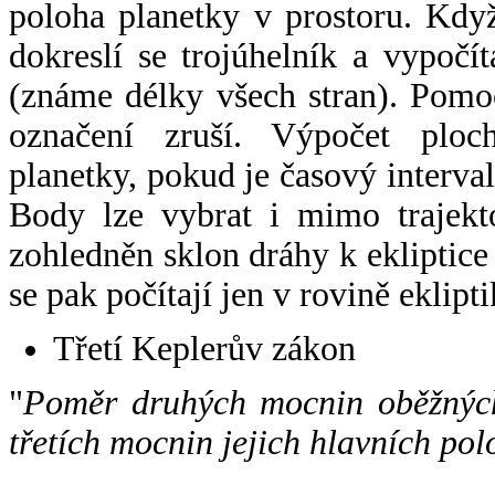
poloha planetky v prostoru. Kdy
dokreslí se trojúhelník a vypoč
(známe délky všech stran). Pomo
označení zruší. Výpočet ploch
planetky, pokud je časový interval
Body lze vybrat i mimo trajekto
zohledněn sklon dráhy k ekliptice
se pak počítají jen v rovině eklipti
Třetí Keplerův zákon
"
Poměr druhých mocnin oběžných
třetích mocnin jejich hlavních pol