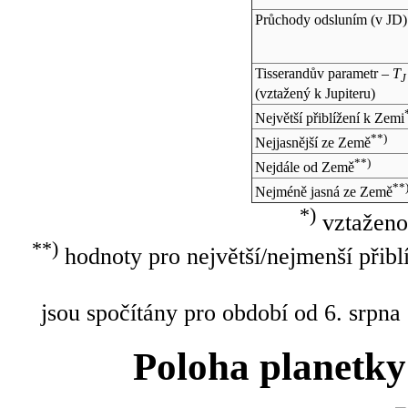
Průchody odsluním (v
JD
)
Tisserandův parametr –
T
J
(vztažený k Jupiteru)
Největší přiblížení k Zemi
**)
Nejjasnější ze Země
**)
Nejdále od Země
**
Nejméně jasná ze Země
*)
vztaženo
**)
hodnoty pro největší/nejmenší přibl
jsou spočítány pro období od 6. srpna
Poloha planetky