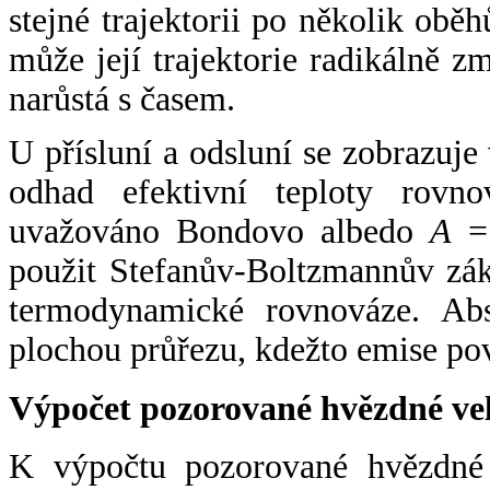
stejné trajektorii po několik oběh
může její trajektorie radikálně zm
narůstá s časem.
U přísluní a odsluní se zobrazuje
odhad efektivní teploty rovno
uvažováno Bondovo albedo
A
= 
použit Stefanův-Boltzmannův zák
termodynamické rovnováze. Abs
plochou průřezu, kdežto emise po
Výpočet pozorované hvězdné ve
K výpočtu pozorované hvězdné v