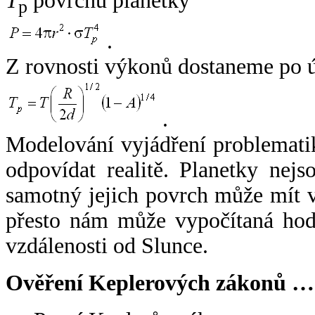
T
povrchu planetky
p
.
Z rovnosti výkonů dostaneme po 
.
Modelování vyjádření problemati
odpovídat realitě. Planetky nejso
samotný jejich povrch může mít v
přesto nám může vypočítaná hodn
vzdálenosti od Slunce.
Ověření Keplerových zákonů …