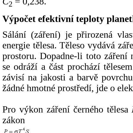
C
= 0,238.
2
Výpočet efektivní teploty plan
Sálání (záření) je přirozená vla
energie tělesa. Těleso vydává zá
prostoru. Dopadne-li toto záření n
se odráží a část prochází tělesem
závisí na jakosti a barvě povrch
žádné hmotné prostředí, jde o ele
Pro výkon záření černého tělesa
zákon