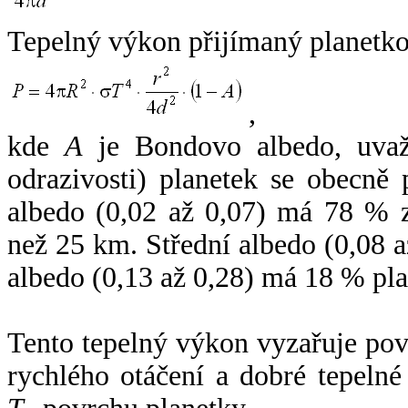
Tepelný výkon přijímaný planetko
,
kde
A
je Bondovo albedo, uvaž
odrazivosti) planetek se obecně
albedo (0,02 až 0,07) má 78 % z
než 25 km. Střední albedo (0,08 
albedo (0,13 až 0,28) má 18 % pla
Tento tepelný výkon vyzařuje po
rychlého otáčení a dobré tepelné