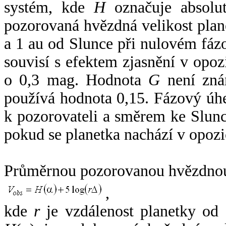
systém, kde
H
označuje absolut
pozorovaná hvězdná velikost plan
a 1 au od Slunce při nulovém fá
souvisí s efektem zjasnění v opoz
o 0,3 mag. Hodnota
G
není zná
používá hodnota 0,15. Fázový úh
k pozorovateli a směrem ke Slunc
pokud se planetka nachází v opozi
Průměrnou pozorovanou hvězdnou 
,
kde
r
je vzdálenost planetky od