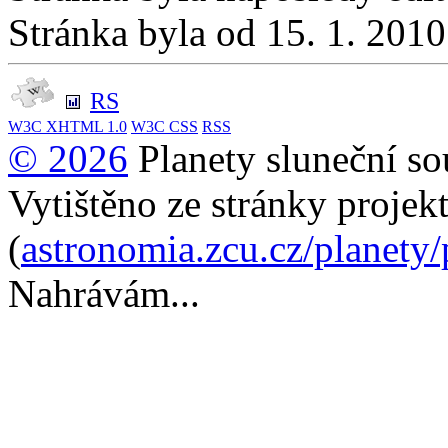
Stránka byla od 15. 1. 201
RS
W3C
XHTML 1.0
W3C
CSS
RSS
© 2026
Planety sluneční so
Vytištěno ze stránky projek
(
astronomia.zcu.cz/planety
Nahrávám...