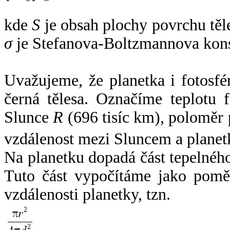
kde
S
je obsah plochy povrchu těl
σ
je Stefanova-Boltzmannova kons
Uvažujeme, že planetka i fotosfér
černá tělesa. Označíme teplotu 
Slunce
R
(696 tisíc km), poloměr
vzdálenost mezi Sluncem a plane
Na planetku dopadá část tepelnéh
Tuto část vypočítáme jako pomě
vzdálenosti planetky, tzn.