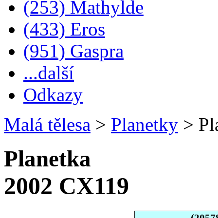
(253) Mathylde
(433) Eros
(951) Gaspra
...další
Odkazy
Malá tělesa
>
Planetky
>
Pl
Planetka
2002 CX119
(2057