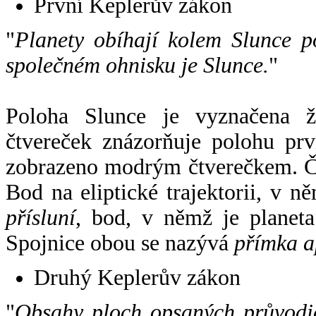
První Keplerův zákon
"
Planety obíhají kolem Slunce p
společném ohnisku je Slunce.
"
Poloha Slunce je vyznačena 
čtvereček znázorňuje polohu pr
zobrazeno modrým čtverečkem. Če
Bod na eliptické trajektorii, v n
přísluní
, bod, v němž je planet
Spojnice obou se nazývá
přímka a
Druhý Keplerův zákon
"
Obsahy ploch opsaných průvodič