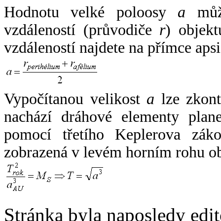
Hodnotu velké poloosy
a
může
vzdáleností (průvodiče
r
) objekt
vzdáleností najdete na přímce apsi
Vypočítanou velikost
a
lze zkont
nachází dráhové elementy plane
pomocí třetího Keplerova zák
zobrazená v levém horním rohu o
Stránka byla naposledy edi