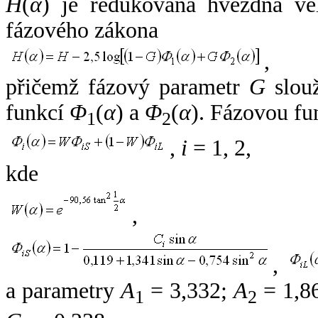
H
(
α
) je redukovaná hvězdná vel
fázového zákona
,
přičemž fázový parametr
G
slouž
funkcí
Φ
(
α
) a
Φ
(
α
). Fázovou fu
1
2
,
i
= 1, 2,
kde
,
,
a parametry
A
= 3,332;
A
= 1,8
1
2