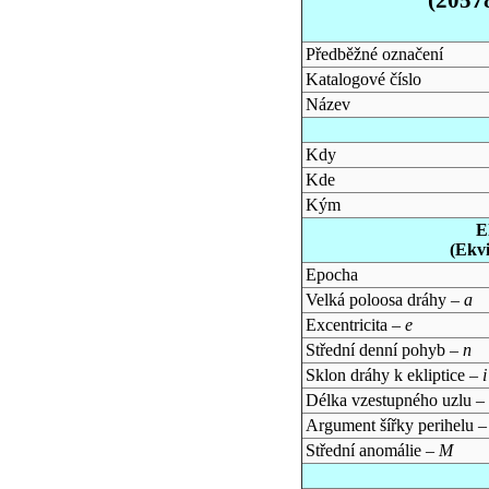
Předběžné označení
Katalogové číslo
Název
Kdy
Kde
Kým
E
(Ekv
Epocha
Velká poloosa dráhy –
a
Excentricita –
e
Střední denní pohyb –
n
Sklon dráhy k ekliptice –
i
Délka vzestupného uzlu –
Argument šířky perihelu 
Střední anomálie –
M