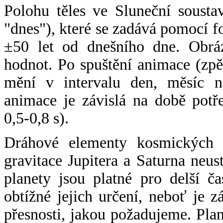
Polohu těles ve Sluneční sousta
"dnes"), které se zadává pomocí 
±50 let od dnešního dne. Obráz
hodnot. Po spuštění animace (zpě
mění v intervalu den, měsíc ne
animace je závislá na době potř
0,5-0,8 s).
Dráhové elementy kosmických t
gravitace Jupitera a Saturna neu
planety jsou platné pro delší č
obtížné jejich určení, neboť je 
přesnosti, jakou požadujeme. Pla