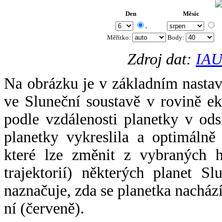
Den
Měsíc
.
Měřítko:
Body
:
Zdroj dat:
IAU
Na obrázku je v základním nastav
ve Sluneční soustavě v rovině ek
podle vzdálenosti planetky v odsl
planetky vykreslila a optimálně
které lze změnit z vybraných h
trajektorií) některých planet Sl
naznačuje, zda se planetka nacház
ní (červeně).