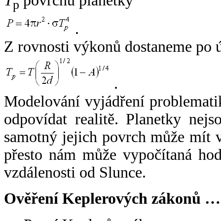
T
povrchu planetky
p
.
Z rovnosti výkonů dostaneme po 
.
Modelování vyjádření problemati
odpovídat realitě. Planetky nejso
samotný jejich povrch může mít v
přesto nám může vypočítaná hodn
vzdálenosti od Slunce.
Ověření Keplerových zákonů …