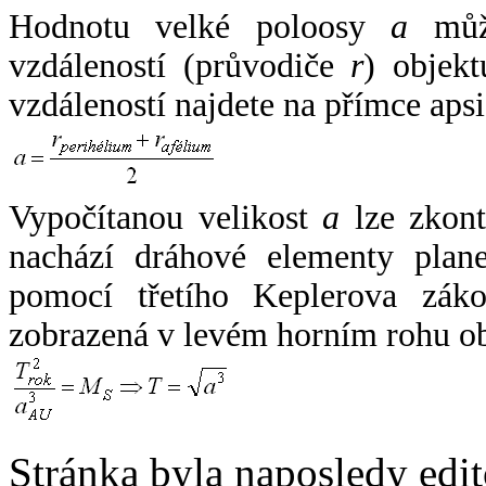
Hodnotu velké poloosy
a
může
vzdáleností (průvodiče
r
) objekt
vzdáleností najdete na přímce apsi
Vypočítanou velikost
a
lze zkont
nachází dráhové elementy plane
pomocí třetího Keplerova zák
zobrazená v levém horním rohu o
Stránka byla naposledy edi