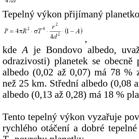
Tepelný výkon přijímaný planetko
,
kde
A
je Bondovo albedo, uvaž
odrazivosti) planetek se obecně
albedo (0,02 až 0,07) má 78 % z
než 25 km. Střední albedo (0,08 
albedo (0,13 až 0,28) má 18 % pla
Tento tepelný výkon vyzařuje po
rychlého otáčení a dobré tepelné