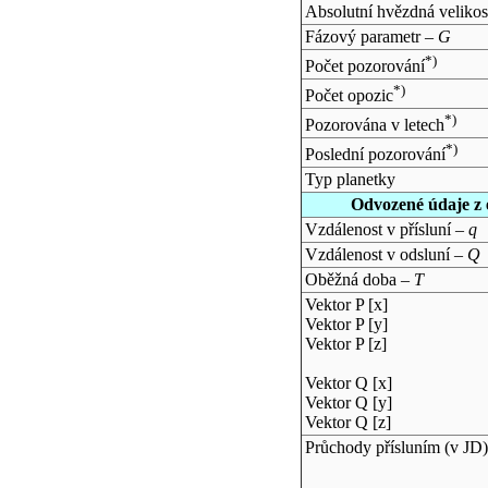
Absolutní hvězdná velikos
Fázový parametr –
G
*)
Počet pozorování
*)
Počet opozic
*)
Pozorována v letech
*)
Poslední pozorování
Typ planetky
Odvozené údaje z 
Vzdálenost v přísluní –
q
Vzdálenost v odsluní –
Q
Oběžná doba –
T
Vektor P [x]
Vektor P [y]
Vektor P [z]
Vektor Q [x]
Vektor Q [y]
Vektor Q [z]
Průchody přísluním (v
JD
)