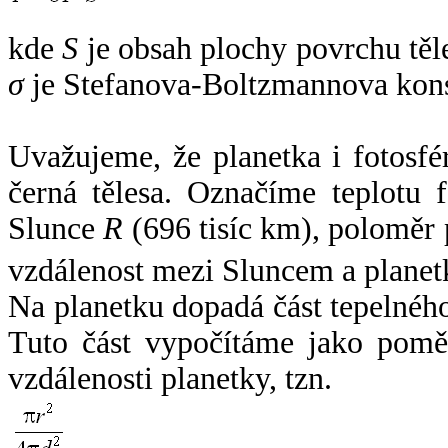
kde
S
je obsah plochy povrchu těl
σ
je Stefanova-Boltzmannova kons
Uvažujeme, že planetka i fotosfér
černá tělesa. Označíme teplotu 
Slunce
R
(696 tisíc km), poloměr
vzdálenost mezi Sluncem a plane
Na planetku dopadá část tepelnéh
Tuto část vypočítáme jako pomě
vzdálenosti planetky, tzn.