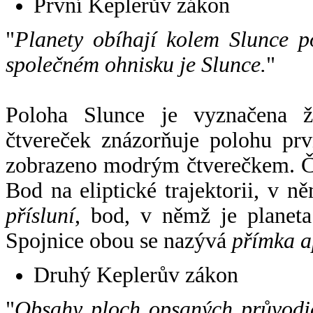
První Keplerův zákon
"
Planety obíhají kolem Slunce p
společném ohnisku je Slunce.
"
Poloha Slunce je vyznačena 
čtvereček znázorňuje polohu pr
zobrazeno modrým čtverečkem. Če
Bod na eliptické trajektorii, v n
přísluní
, bod, v němž je planet
Spojnice obou se nazývá
přímka a
Druhý Keplerův zákon
"
Obsahy ploch opsaných průvodič