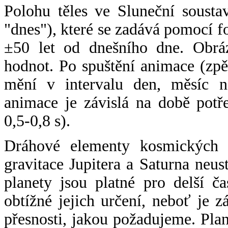
Polohu těles ve Sluneční sousta
"dnes"), které se zadává pomocí 
±50 let od dnešního dne. Obráz
hodnot. Po spuštění animace (zpě
mění v intervalu den, měsíc ne
animace je závislá na době potř
0,5-0,8 s).
Dráhové elementy kosmických t
gravitace Jupitera a Saturna neu
planety jsou platné pro delší č
obtížné jejich určení, neboť je 
přesnosti, jakou požadujeme. Pla