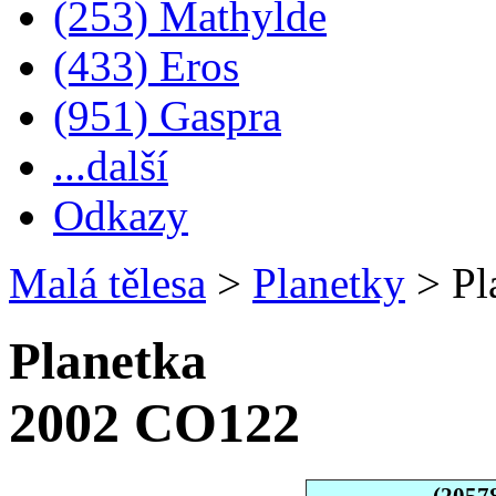
(253) Mathylde
(433) Eros
(951) Gaspra
...další
Odkazy
Malá tělesa
>
Planetky
>
Pl
Planetka
2002 CO122
(2057