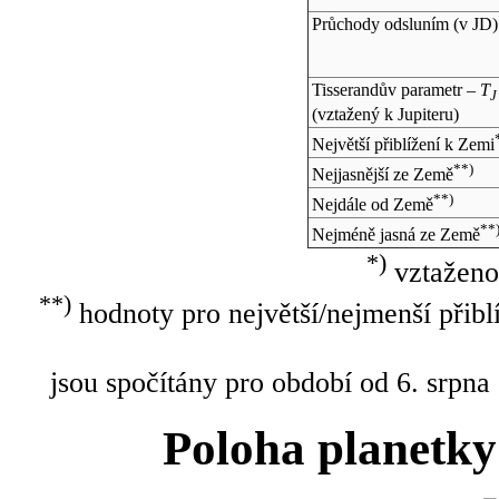
Průchody odsluním (v
JD
)
Tisserandův parametr –
T
J
(vztažený k Jupiteru)
Největší přiblížení k Zemi
**)
Nejjasnější ze Země
**)
Nejdále od Země
**
Nejméně jasná ze Země
*)
vztaženo
**)
hodnoty pro největší/nejmenší přibl
jsou spočítány pro období od 6. srpna
Poloha planetky