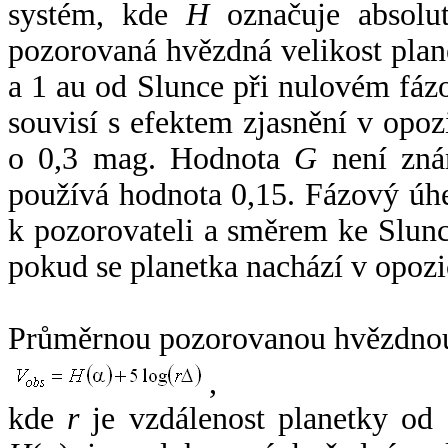
systém, kde
H
označuje absolut
pozorovaná hvězdná velikost plan
a 1 au od Slunce při nulovém fá
souvisí s efektem zjasnění v opoz
o 0,3 mag. Hodnota
G
není zná
používá hodnota 0,15. Fázový úh
k pozorovateli a směrem ke Slunc
pokud se planetka nachází v opozi
Průměrnou pozorovanou hvězdnou 
,
kde
r
je vzdálenost planetky od