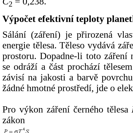
C
= 0,238.
2
Výpočet efektivní teploty plan
Sálání (záření) je přirozená vla
energie tělesa. Těleso vydává zá
prostoru. Dopadne-li toto záření n
se odráží a část prochází tělesem
závisí na jakosti a barvě povrch
žádné hmotné prostředí, jde o ele
Pro výkon záření černého tělesa
zákon