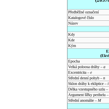
Předběžné označení
Katalogové číslo
Název
Kdy
Kde
Kým
E
(Ekv
Epocha
Velká poloosa dráhy –
a
Excentricita –
e
Střední denní pohyb –
n
Sklon dráhy k ekliptice –
i
Délka vzestupného uzlu –
Argument šířky perihelu 
Střední anomálie –
M