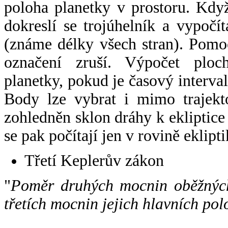
poloha planetky v prostoru. Kdy
dokreslí se trojúhelník a vypoč
(známe délky všech stran). Pomo
označení zruší. Výpočet ploch
planetky, pokud je časový interval
Body lze vybrat i mimo trajekto
zohledněn sklon dráhy k ekliptice
se pak počítají jen v rovině eklipti
Třetí Keplerův zákon
"
Poměr druhých mocnin oběžných
třetích mocnin jejich hlavních pol