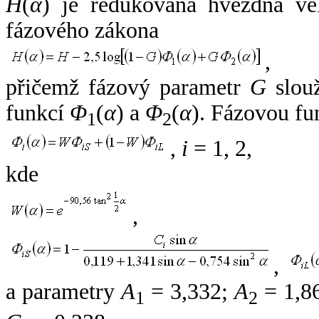
H
(
α
) je redukovaná hvězdná vel
fázového zákona
,
přičemž fázový parametr
G
slouž
funkcí
Φ
(
α
) a
Φ
(
α
). Fázovou fu
1
2
,
i
= 1, 2,
kde
,
,
a parametry
A
= 3,332;
A
= 1,8
1
2