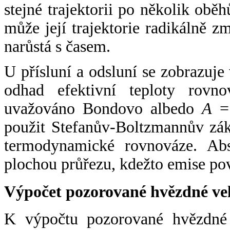
stejné trajektorii po několik oběh
může její trajektorie radikálně zm
narůstá s časem.
U přísluní a odsluní se zobrazuje
odhad efektivní teploty rovno
uvažováno Bondovo albedo
A
= 
použit Stefanův-Boltzmannův zák
termodynamické rovnováze. Abs
plochou průřezu, kdežto emise po
Výpočet pozorované hvězdné ve
K výpočtu pozorované hvězdné v