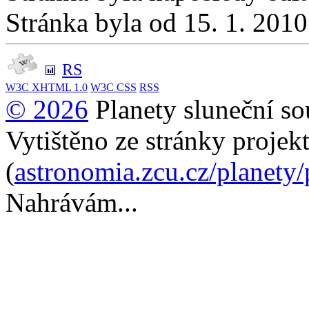
Stránka byla od 15. 1. 201
RS
W3C
XHTML 1.0
W3C
CSS
RSS
© 2026
Planety sluneční so
Vytištěno ze stránky projek
(
astronomia.zcu.cz/planety
Nahrávám...