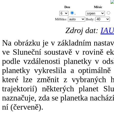
Den
Měsíc
.
Měřítko:
Body
:
Zdroj dat:
IAU
Na obrázku je v základním nastav
ve Sluneční soustavě v rovině ek
podle vzdálenosti planetky v odsl
planetky vykreslila a optimálně
které lze změnit z vybraných h
trajektorií) některých planet Sl
naznačuje, zda se planetka nacház
ní (červeně).