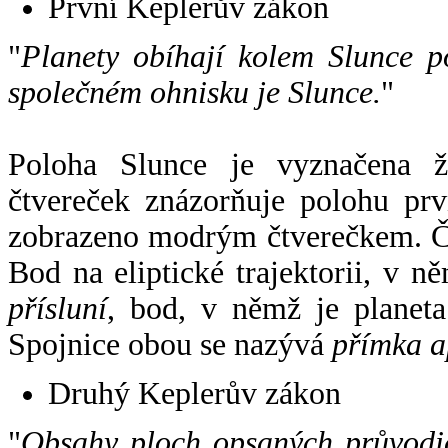
První Keplerův zákon
"
Planety obíhají kolem Slunce p
společném ohnisku je Slunce.
"
Poloha Slunce je vyznačena 
čtvereček znázorňuje polohu pr
zobrazeno modrým čtverečkem. Če
Bod na eliptické trajektorii, v n
přísluní
, bod, v němž je planet
Spojnice obou se nazývá
přímka a
Druhý Keplerův zákon
"
Obsahy ploch opsaných průvodič