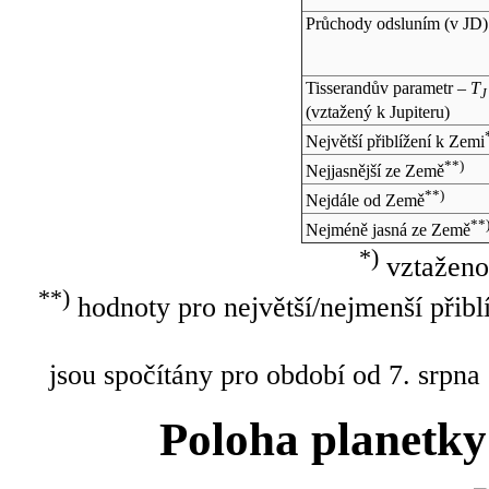
Průchody odsluním (v
JD
)
Tisserandův parametr –
T
J
(vztažený k Jupiteru)
Největší přiblížení k Zemi
**)
Nejjasnější ze Země
**)
Nejdále od Země
**
Nejméně jasná ze Země
*)
vztaženo
**)
hodnoty pro největší/nejmenší přibl
jsou spočítány pro období od 7. srpna
Poloha planetky