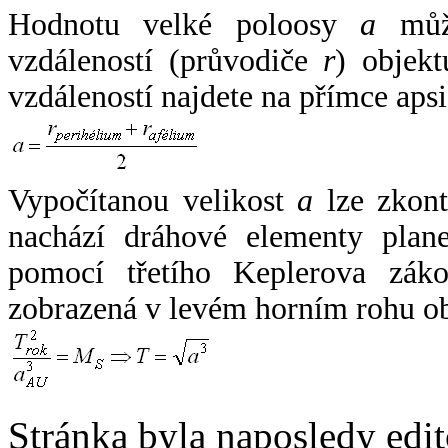
Hodnotu velké poloosy
a
může
vzdáleností (průvodiče
r
) objekt
vzdáleností najdete na přímce apsi
Vypočítanou velikost
a
lze zkont
nachází dráhové elementy plane
pomocí třetího Keplerova zák
zobrazená v levém horním rohu o
Stránka byla naposledy edi