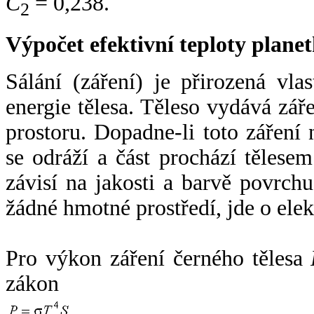
C
= 0,238.
2
Výpočet efektivní teploty plan
Sálání (záření) je přirozená vla
energie tělesa. Těleso vydává zá
prostoru. Dopadne-li toto záření n
se odráží a část prochází tělesem
závisí na jakosti a barvě povrch
žádné hmotné prostředí, jde o ele
Pro výkon záření černého tělesa
zákon