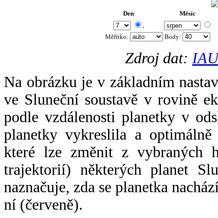
Den
Měsíc
.
Měřítko:
Body
:
Zdroj dat:
IAU
Na obrázku je v základním nastav
ve Sluneční soustavě v rovině ek
podle vzdálenosti planetky v odsl
planetky vykreslila a optimálně
které lze změnit z vybraných h
trajektorií) některých planet Sl
naznačuje, zda se planetka nacház
ní (červeně).