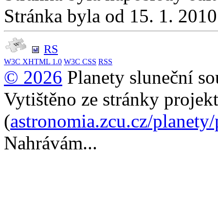
Stránka byla od 15. 1. 201
RS
W3C
XHTML 1.0
W3C
CSS
RSS
© 2026
Planety sluneční so
Vytištěno ze stránky projek
(
astronomia.zcu.cz/planety
Nahrávám...