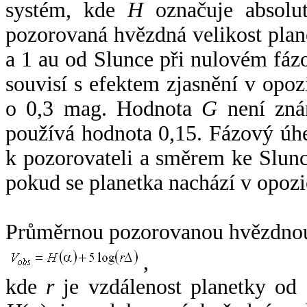
systém, kde
H
označuje absolut
pozorovaná hvězdná velikost plan
a 1 au od Slunce při nulovém fá
souvisí s efektem zjasnění v opoz
o 0,3 mag. Hodnota
G
není zná
používá hodnota 0,15. Fázový úh
k pozorovateli a směrem ke Slunc
pokud se planetka nachází v opozi
Průměrnou pozorovanou hvězdnou 
,
kde
r
je vzdálenost planetky od