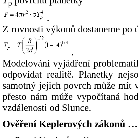
T
povrchu planetky
p
.
Z rovnosti výkonů dostaneme po 
.
Modelování vyjádření problemati
odpovídat realitě. Planetky nejso
samotný jejich povrch může mít v
přesto nám může vypočítaná hodn
vzdálenosti od Slunce.
Ověření Keplerových zákonů …