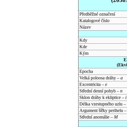
Předběžné označení
Katalogové číslo
Název
Kdy
Kde
Kým
E
(Ekv
Epocha
Velká poloosa dráhy –
a
Excentricita –
e
Střední denní pohyb –
n
Sklon dráhy k ekliptice –
i
Délka vzestupného uzlu –
Argument šířky perihelu 
Střední anomálie –
M