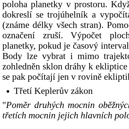
poloha planetky v prostoru. Kdy
dokreslí se trojúhelník a vypoč
(známe délky všech stran). Pomo
označení zruší. Výpočet ploch
planetky, pokud je časový interval
Body lze vybrat i mimo trajekto
zohledněn sklon dráhy k ekliptice
se pak počítají jen v rovině eklipti
Třetí Keplerův zákon
"
Poměr druhých mocnin oběžných
třetích mocnin jejich hlavních pol