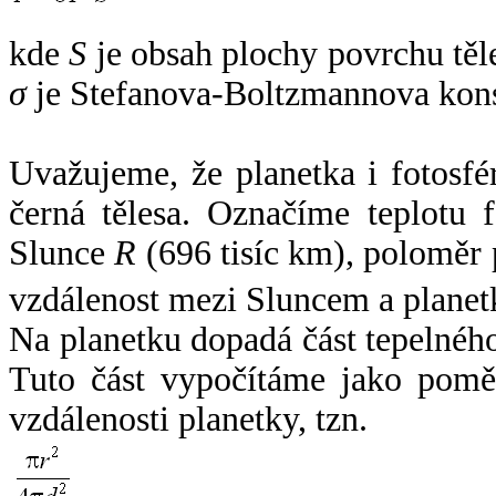
kde
S
je obsah plochy povrchu těl
σ
je Stefanova-Boltzmannova kons
Uvažujeme, že planetka i fotosfér
černá tělesa. Označíme teplotu 
Slunce
R
(696 tisíc km), poloměr
vzdálenost mezi Sluncem a plane
Na planetku dopadá část tepelnéh
Tuto část vypočítáme jako pomě
vzdálenosti planetky, tzn.