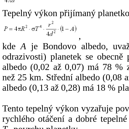
Tepelný výkon přijímaný planetko
,
kde
A
je Bondovo albedo, uvaž
odrazivosti) planetek se obecně
albedo (0,02 až 0,07) má 78 % z
než 25 km. Střední albedo (0,08 
albedo (0,13 až 0,28) má 18 % pla
Tento tepelný výkon vyzařuje po
rychlého otáčení a dobré tepelné