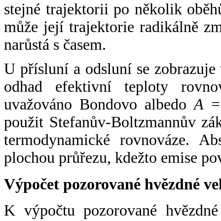
stejné trajektorii po několik oběh
může její trajektorie radikálně zm
narůstá s časem.
U přísluní a odsluní se zobrazuje
odhad efektivní teploty rovno
uvažováno Bondovo albedo
A
= 
použit Stefanův-Boltzmannův zák
termodynamické rovnováze. Abs
plochou průřezu, kdežto emise po
Výpočet pozorované hvězdné ve
K výpočtu pozorované hvězdné v