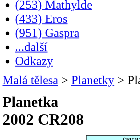
(253) Mathylde
(433) Eros
(951) Gaspra
...další
Odkazy
Malá tělesa
>
Planetky
>
Pl
Planetka
2002 CR208
(2058