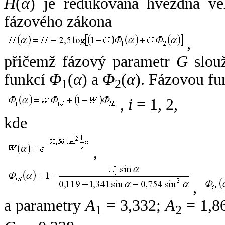
H
(
α
) je redukovaná hvězdná vel
fázového zákona
,
přičemž fázový parametr
G
slouž
funkcí
Φ
(
α
) a
Φ
(
α
). Fázovou fu
1
2
,
i
= 1, 2,
kde
,
,
a parametry
A
= 3,332;
A
= 1,8
1
2