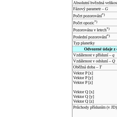
Absolutní hvězdná velikos
Fázový parametr –
G
*)
Počet pozorování
*)
Počet opozic
*)
Pozorována v letech
*)
Poslední pozorování
Typ planetky
Odvozené údaje z 
Vzdálenost v přísluní –
q
Vzdálenost v odsluní –
Q
Oběžná doba –
T
Vektor P [x]
Vektor P [y]
Vektor P [z]
Vektor Q [x]
Vektor Q [y]
Vektor Q [z]
Průchody přísluním (v
JD
)