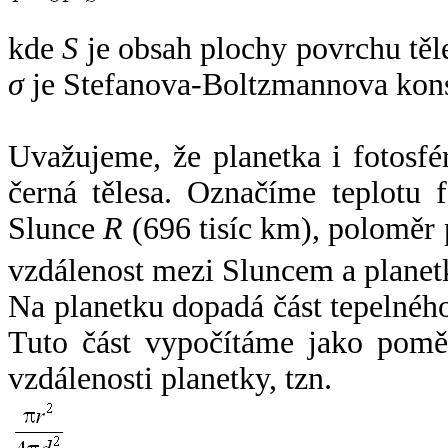
kde
S
je obsah plochy povrchu těl
σ
je Stefanova-Boltzmannova kons
Uvažujeme, že planetka i fotosfér
černá tělesa. Označíme teplotu 
Slunce
R
(696 tisíc km), poloměr
vzdálenost mezi Sluncem a plane
Na planetku dopadá část tepelnéh
Tuto část vypočítáme jako pomě
vzdálenosti planetky, tzn.