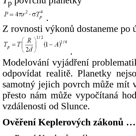
T
povrchu planetky
p
.
Z rovnosti výkonů dostaneme po 
.
Modelování vyjádření problemati
odpovídat realitě. Planetky nejso
samotný jejich povrch může mít v
přesto nám může vypočítaná hodn
vzdálenosti od Slunce.
Ověření Keplerových zákonů …