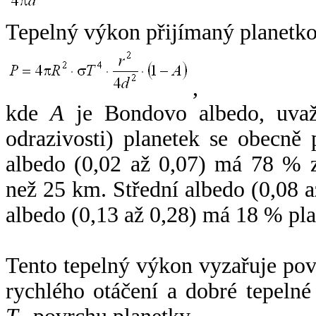
Tepelný výkon přijímaný planetko
,
kde
A
je Bondovo albedo, uvaž
odrazivosti) planetek se obecně
albedo (0,02 až 0,07) má 78 % z
než 25 km. Střední albedo (0,08 
albedo (0,13 až 0,28) má 18 % pla
Tento tepelný výkon vyzařuje po
rychlého otáčení a dobré tepelné