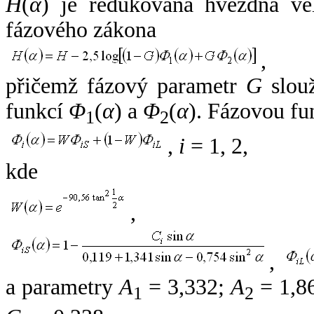
H
(
α
) je redukovaná hvězdná vel
fázového zákona
,
přičemž fázový parametr
G
slouž
funkcí
Φ
(
α
) a
Φ
(
α
). Fázovou fu
1
2
,
i
= 1, 2,
kde
,
,
a parametry
A
= 3,332;
A
= 1,8
1
2