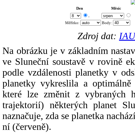
Den
Měsíc
.
Měřítko:
Body
:
Zdroj dat:
IAU
Na obrázku je v základním nastav
ve Sluneční soustavě v rovině ek
podle vzdálenosti planetky v odsl
planetky vykreslila a optimálně
které lze změnit z vybraných h
trajektorií) některých planet Sl
naznačuje, zda se planetka nacház
ní (červeně).