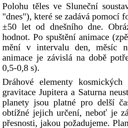
Polohu těles ve Sluneční sousta
"dnes"), které se zadává pomocí 
±50 let od dnešního dne. Obráz
hodnot. Po spuštění animace (zpě
mění v intervalu den, měsíc ne
animace je závislá na době potř
0,5-0,8 s).
Dráhové elementy kosmických t
gravitace Jupitera a Saturna neu
planety jsou platné pro delší č
obtížné jejich určení, neboť je 
přesnosti, jakou požadujeme. Pla