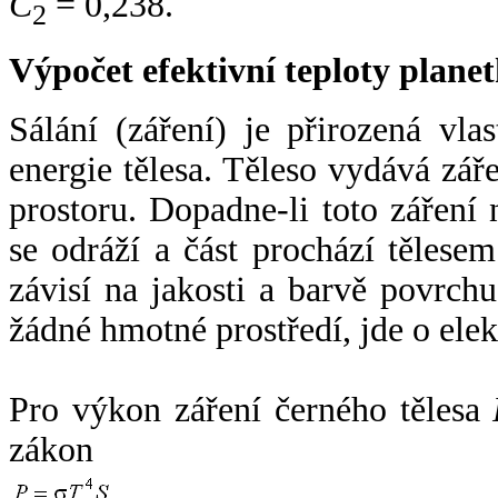
C
= 0,238.
2
Výpočet efektivní teploty plan
Sálání (záření) je přirozená vla
energie tělesa. Těleso vydává zá
prostoru. Dopadne-li toto záření n
se odráží a část prochází tělesem
závisí na jakosti a barvě povrch
žádné hmotné prostředí, jde o ele
Pro výkon záření černého tělesa
zákon