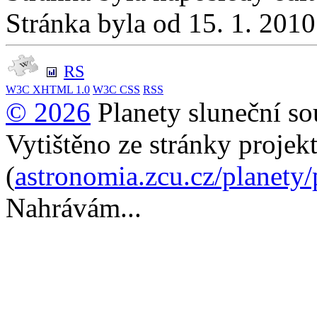
Stránka byla od 15. 1. 201
RS
W3C
XHTML 1.0
W3C
CSS
RSS
© 2026
Planety sluneční so
Vytištěno ze stránky projek
(
astronomia.zcu.cz/planety
Nahrávám...