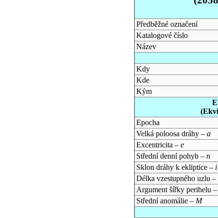
Předběžné označení
Katalogové číslo
Název
Kdy
Kde
Kým
E
(Ekv
Epocha
Velká poloosa dráhy –
a
Excentricita –
e
Střední denní pohyb –
n
Sklon dráhy k ekliptice –
i
Délka vzestupného uzlu –
Argument šířky perihelu 
Střední anomálie –
M