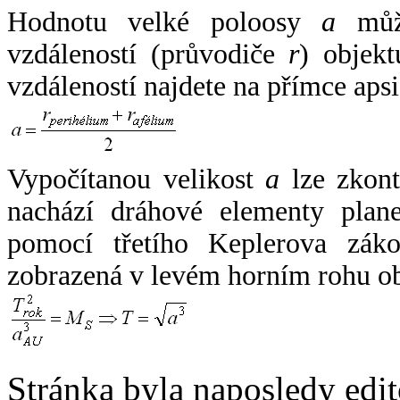
Hodnotu velké poloosy
a
může
vzdáleností (průvodiče
r
) objekt
vzdáleností najdete na přímce apsi
Vypočítanou velikost
a
lze zkont
nachází dráhové elementy plane
pomocí třetího Keplerova zák
zobrazená v levém horním rohu o
Stránka byla naposledy edi