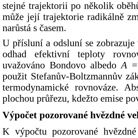
stejné trajektorii po několik oběh
může její trajektorie radikálně zm
narůstá s časem.
U přísluní a odsluní se zobrazuje
odhad efektivní teploty rovno
uvažováno Bondovo albedo
A
= 
použit Stefanův-Boltzmannův zák
termodynamické rovnováze. Abs
plochou průřezu, kdežto emise po
Výpočet pozorované hvězdné ve
K výpočtu pozorované hvězdné v