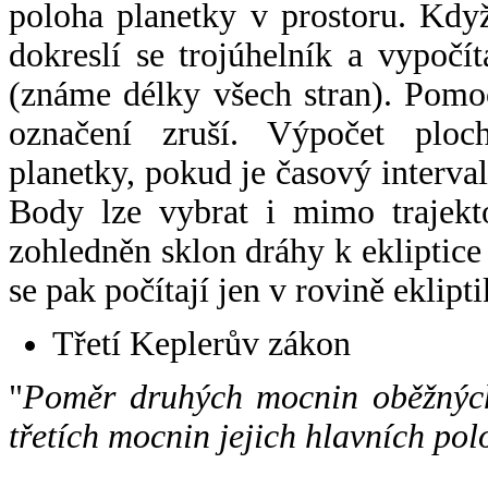
poloha planetky v prostoru. Kdy
dokreslí se trojúhelník a vypoč
(známe délky všech stran). Pomo
označení zruší. Výpočet ploch
planetky, pokud je časový interval
Body lze vybrat i mimo trajekto
zohledněn sklon dráhy k ekliptice
se pak počítají jen v rovině eklipti
Třetí Keplerův zákon
"
Poměr druhých mocnin oběžných
třetích mocnin jejich hlavních pol