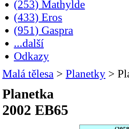
(253) Mathylde
(433) Eros
(951) Gaspra
...další
Odkazy
Malá tělesa
>
Planetky
>
Pl
Planetka
2002 EB65
(205