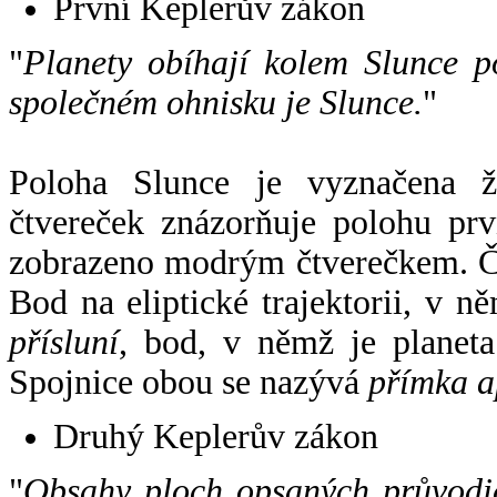
První Keplerův zákon
"
Planety obíhají kolem Slunce p
společném ohnisku je Slunce.
"
Poloha Slunce je vyznačena 
čtvereček znázorňuje polohu pr
zobrazeno modrým čtverečkem. Če
Bod na eliptické trajektorii, v n
přísluní
, bod, v němž je planet
Spojnice obou se nazývá
přímka a
Druhý Keplerův zákon
"
Obsahy ploch opsaných průvodič