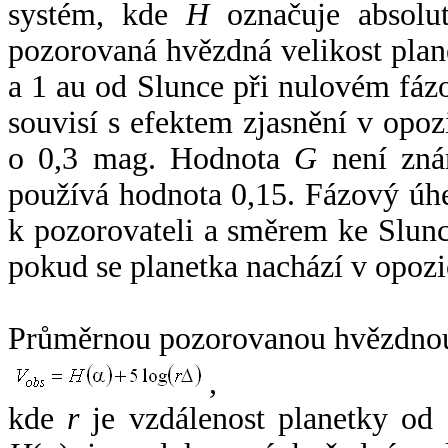
systém, kde
H
označuje absolut
pozorovaná hvězdná velikost plan
a 1 au od Slunce při nulovém fá
souvisí s efektem zjasnění v opoz
o 0,3 mag. Hodnota
G
není zná
používá hodnota 0,15. Fázový úh
k pozorovateli a směrem ke Slunc
pokud se planetka nachází v opozi
Průměrnou pozorovanou hvězdnou 
,
kde
r
je vzdálenost planetky od