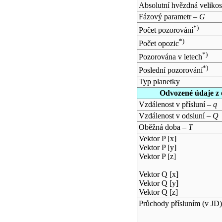
Absolutní hvězdná velikos
Fázový parametr –
G
*)
Počet pozorování
*)
Počet opozic
*)
Pozorována v letech
*)
Poslední pozorování
Typ planetky
Odvozené údaje z 
Vzdálenost v přísluní –
q
Vzdálenost v odsluní –
Q
Oběžná doba –
T
Vektor P [x]
Vektor P [y]
Vektor P [z]
Vektor Q [x]
Vektor Q [y]
Vektor Q [z]
Průchody přísluním (v
JD
)