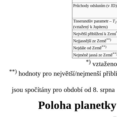
Průchody odsluním (v
JD
)
Tisserandův parametr –
T
J
(vztažený k Jupiteru)
Největší přiblížení k Zemi
**)
Nejjasnější ze Země
**)
Nejdále od Země
**
Nejméně jasná ze Země
*)
vztaženo
**)
hodnoty pro největší/nejmenší přibl
jsou spočítány pro období od 8. srpna
Poloha planetky