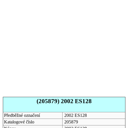
(205879) 2002 ES128
Předběžné označení
2002 ES128
Katalogové číslo
205879