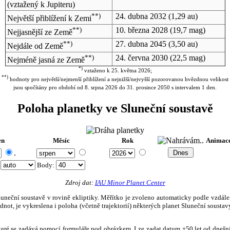
(vztažený k Jupiteru)
**)
24. dubna 2032
(1,29 au)
Největší přiblížení k Zemi
**)
10. března 2028
(19,7 mag)
Nejjasnější ze Země
**)
27. dubna 2045
(3,50 au)
Nejdále od Země
**)
24. června 2030
(22,5 mag)
Nejméně jasná ze Země
*)
vztaženo k 25. května 2026;
**)
hodnoty pro největší/nejmenší přiblížení a nejnižší/nejvyšší pozorovanou hvězdnou velikost
jsou spočítány pro období od 8. srpna 2026 do 31. prosince 2050 s intervalem 1 den.
Poloha planetky ve Sluneční soustavě
en
Měsíc
Rok
Animac
.
:
Body
:
Zdroj dat:
IAU Minor Planet Center
eční soustavě v rovině ekliptiky. Měřítko je zvoleno automaticky podle vzdálenost
not, je vykreslena i poloha (včetně trajektorií) některých planet Sluneční soustavy
, které se zadává pomocí formuláře pod obrázkem. Lze zadat datum ±50 let od dneš