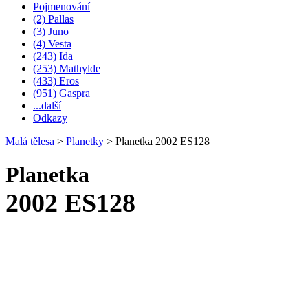
Pojmenování
(2) Pallas
(3) Juno
(4) Vesta
(243) Ida
(253) Mathylde
(433) Eros
(951) Gaspra
...další
Odkazy
Malá tělesa
>
Planetky
>
Planetka 2002 ES128
Planetka
2002 ES128