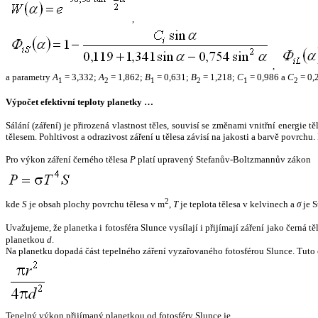
,
,
a parametry
A
= 3,332;
A
= 1,862;
B
= 0,631;
B
= 1,218;
C
= 0,986 a
C
= 0,
1
2
1
2
1
2
Výpočet efektivní teploty planetky …
Sálání (záření) je přirozená vlastnost těles, souvisí se změnami vnitřní energie 
tělesem. Pohltivost a odrazivost záření u tělesa závisí na jakosti a barvě povrch
Pro výkon záření černého tělesa
P
platí upravený Stefanův-Boltzmannův zákon
2
kde
S
je obsah plochy povrchu tělesa v m
,
T
je teplota tělesa v kelvinech a
σ
je S
Uvažujeme, že planetka i fotosféra Slunce vysílají i přijímají záření jako černá 
planetkou
d
.
Na planetku dopadá část tepelného záření vyzařovaného fotosférou Slunce. Tuto 
Tepelný výkon přijímaný planetkou od fotosféry Slunce je