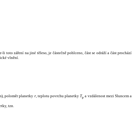
i toto záření na jiné těleso, je částečně pohlceno, část se odráží a část prochází
ické vlnění.
m), poloměr planetky
r
, teplotu povrchu planetky
T
a vzdálenost mezi Sluncem a
p
tky, tzn.