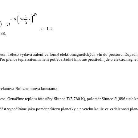
,
i
= 1, 2
238.
tělesa. Těleso vydává záření ve formě elektromagnetických vln do prostoru. Dopadne-l
u. Pro přenos tepla zářením není potřeba žádné hmotné prostředí, jde o elektromagnet
tefanova-Boltzmannova konstanta.
tělesa. Označíme teplotu fotosféry Slunce
T
(5 780 K), poloměr Slunce
R
(696 tisíc k
část vypočítáme jako poměr průřezu planetky a povrchu koule ve vzdálenosti plane