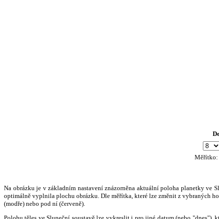
D
Měřítko
Na obrázku je v základním nastavení znázorněna aktuální poloha planetky ve Slun
optimálně vyplnila plochu obrázku. Dle měřítka, které lze změnit z vybraných hod
(modře) nebo pod ní (červeně).
Polohu těles ve Sluneční soustavě lze vykreslit i pro jiné datum (nebo "dnes")