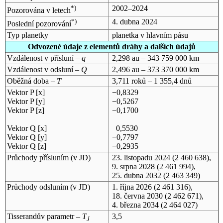
*)
2002–2024
Pozorována v letech
*)
4. dubna 2024
Poslední pozorování
Typ planetky
planetka v hlavním pásu
Odvozené údaje z elementů dráhy a dalších údajů
Vzdálenost v přísluní –
q
2,298 au – 343 759 000 km
Vzdálenost v odsluní –
Q
2,496 au – 373 370 000 km
Oběžná doba –
T
3,711 roků – 1 355,4 dnů
Vektor P [x]
−0,8329
Vektor P [y]
−0,5267
Vektor P [z]
−0,1700
Vektor Q [x]
0,5530
Vektor Q [y]
−0,7797
Vektor Q [z]
−0,2935
Průchody přísluním (v
JD
)
23. listopadu 2024
(2 460 638),
9. srpna 2028
(2 461 994),
25. dubna 2032
(2 463 349)
Průchody odsluním (v
JD
)
1. října 2026
(2 461 316),
18. června 2030
(2 462 671),
4. března 2034
(2 464 027)
Tisserandův parametr –
T
3,5
J