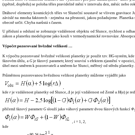
(zpětně, dopředu) se poloha těles pravidelně mění v intervalu den, měsíc nebo ro
Dráhové elementy kosmických těles ve Sluneční soustavě se vlivem gravitace Jup
závislé na mnoha faktorech - zejména na přesnosti, jakou požadujeme. Planetka se
obecně určit. Chyba narůstá s časem.
U přísluní a odsluní se zobrazuje vzdálenost objektu od Slunce, rychlost a od
zákon a planetku modelujeme jako kouli v termodynamické rovnováze. Absorpce 
Výpočet pozorované hvězdné velikosti …
K výpočtu pozorované hvězdné velikosti planetky je použit tzv. HG-systém, kd
fázovém úhlu, a
G
je fázový parametr, který souvisí s efektem zjasnění v opozic
úhel mezi směrem k pozorovateli a směrem ke Slunci, měřený od středu planetky. 
Průměrnou pozorovanou hvězdnou velikost planetky můžeme vyjádřit jako
,
kde
r
je vzdálenost planetky od Slunce,
Δ
je její vzdálenost od Země a
H
(
α
) je r
,
přičemž fázový parametr
G
slouží jako váhový parametr dvou fázových funkcí
Φ
,
i
= 1, 2,
kde