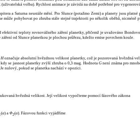
k (uživatelská volba). Rychlost animace je závislá na době potřebné pro vygenerová
itera a Saturna neustále mění. Pro Slunce (potažmo Zemi) a planety jsou platné p
 může pohybovat po zhruba stále stejné trajektorii po několik oběhů, nicméně při p
had efektivní teploty rovnovážného záření planetky, přičemž je uvažováno Bondov
záření od Slunce planetkou je plochou průřezu, kdežto emise povrchem koule.
e
H
označuje absolutní hvězdnou velikost planetky, což je pozorovaná hvězdná veli
i, kdy se jasnost planetky zvýší zhruba o 0,3 mag. Hodnota
G
není známa pro mnoho 
Je nulový, pokud se planetka nachází v opozici.
edukovaná hvězdná velikost. Její velikost vypočteme pomocí fázového zákona
(
α
) a
Φ
(
α
). Fázovou funkci vyjádříme
1
2