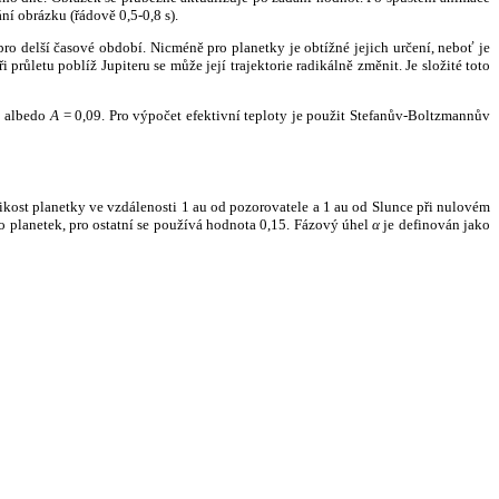
ní obrázku (řádově 0,5-0,8 s).
ro delší časové období. Nicméně pro planetky je obtížné jejich určení, neboť je
růletu poblíž Jupiteru se může její trajektorie radikálně změnit. Je složité toto
o albedo
A
= 0,09. Pro výpočet efektivní teploty je použit Stefanův-Boltzmannův
kost planetky ve vzdálenosti 1 au od pozorovatele a 1 au od Slunce při nulovém
planetek, pro ostatní se používá hodnota 0,15. Fázový úhel
α
je definován jako