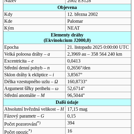
Název
2002 ES128
Objevena
Kdy
12. března 2002
Kde
Palomar
Kým
NEAT
Elementy dráhy
(Ekvinokcium J2000,0)
Epocha
21. listopadu 2025 0:00:00 UTC
Velká poloosa dráhy –
a
2,3969 au – 358 564 240 km
Excentricita –
e
0,0413
Střední denní pohyb –
n
0,2656°/den
Sklon dráhy k ekliptice –
i
3,8567°
Délka vzestupného uzlu –
Ω
160,8733°
Argument šířky perihelu –
ω
52,6714°
Střední anomálie –
M
96,5044°
Další údaje
Absolutní hvězdná velikost –
H
17,15 mag
Fázový parametr –
G
0,15
*)
394
Počet pozorování
*)
16
Počet opozic