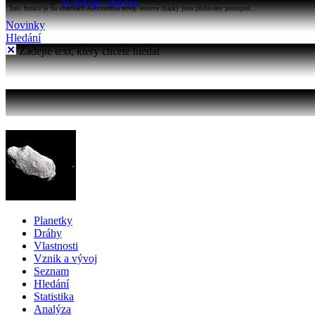
Katalogy objektů
Tato funkce je na stránkách Astronomia nová, testové otázky jsou přidávány postupně...
Novinky
Hledání
Zadejte text, který chcete hledat
Planetky
Dráhy
Vlastnosti
Vznik a vývoj
Seznam
Hledání
Statistika
Analýza