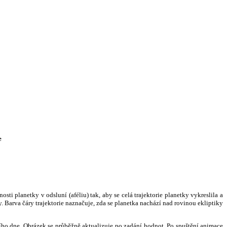
e
i planetky v odsluní (aféliu) tak, aby se celá trajektorie planetky vykreslila a
. Barva čáry trajektorie naznačuje, zda se planetka nachází nad rovinou ekliptiky
ního dne. Obrázek se průběžně aktualizuje po zadání hodnot. Po spuštění animace