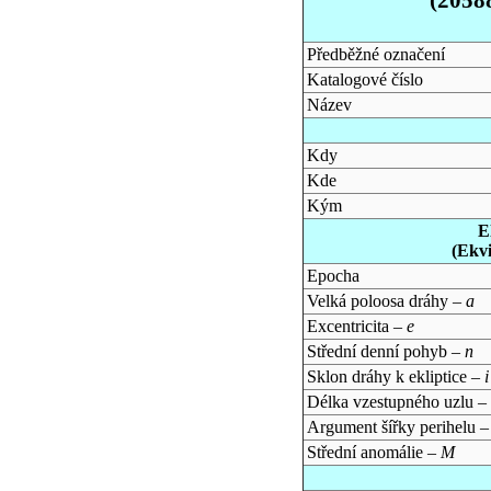
Předběžné označení
Katalogové číslo
Název
Kdy
Kde
Kým
E
(Ekv
Epocha
Velká poloosa dráhy –
a
Excentricita –
e
Střední denní pohyb –
n
Sklon dráhy k ekliptice –
i
Délka vzestupného uzlu –
Argument šířky perihelu 
Střední anomálie –
M