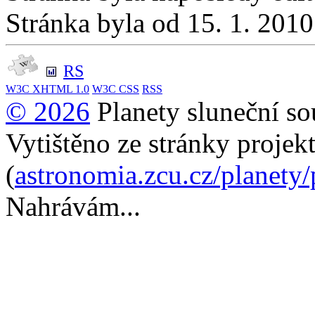
Stránka byla od 15. 1. 201
RS
W3C
XHTML 1.0
W3C
CSS
RSS
© 2026
Planety sluneční so
Vytištěno ze stránky projek
(
astronomia.zcu.cz/planety
Nahrávám...