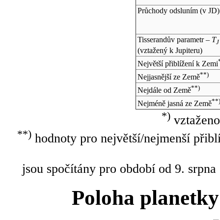
Průchody odsluním (v
JD
)
Tisserandův parametr –
T
J
(vztažený k Jupiteru)
Největší přiblížení k Zemi
**)
Nejjasnější ze Země
**)
Nejdále od Země
**
Nejméně jasná ze Země
*)
vztaženo
**)
hodnoty pro největší/nejmenší přibl
jsou spočítány pro období od 9. srpna
Poloha planetky