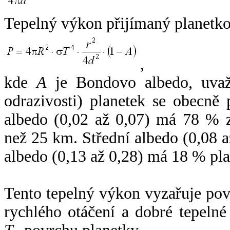
Tepelný výkon přijímaný planetko
,
kde
A
je Bondovo albedo, uvaž
odrazivosti) planetek se obecně
albedo (0,02 až 0,07) má 78 % z
než 25 km. Střední albedo (0,08 
albedo (0,13 až 0,28) má 18 % pla
Tento tepelný výkon vyzařuje po
rychlého otáčení a dobré tepelné