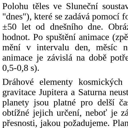
Polohu těles ve Sluneční sousta
"dnes"), které se zadává pomocí 
±50 let od dnešního dne. Obráz
hodnot. Po spuštění animace (zpě
mění v intervalu den, měsíc ne
animace je závislá na době potř
0,5-0,8 s).
Dráhové elementy kosmických t
gravitace Jupitera a Saturna neu
planety jsou platné pro delší č
obtížné jejich určení, neboť je 
přesnosti, jakou požadujeme. Pla