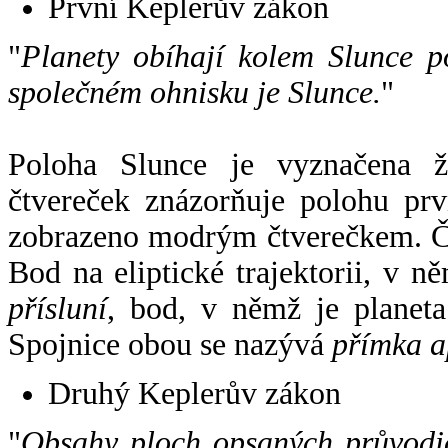
První Keplerův zákon
"
Planety obíhají kolem Slunce p
společném ohnisku je Slunce.
"
Poloha Slunce je vyznačena 
čtvereček znázorňuje polohu pr
zobrazeno modrým čtverečkem. Če
Bod na eliptické trajektorii, v n
přísluní
, bod, v němž je planet
Spojnice obou se nazývá
přímka a
Druhý Keplerův zákon
"
Obsahy ploch opsaných průvodič