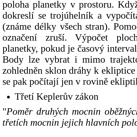
poloha planetky v prostoru. Kdy
dokreslí se trojúhelník a vypoč
(známe délky všech stran). Pomo
označení zruší. Výpočet ploch
planetky, pokud je časový interval
Body lze vybrat i mimo trajekto
zohledněn sklon dráhy k ekliptice
se pak počítají jen v rovině eklipti
Třetí Keplerův zákon
"
Poměr druhých mocnin oběžných
třetích mocnin jejich hlavních pol