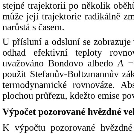
stejné trajektorii po několik oběh
může její trajektorie radikálně zm
narůstá s časem.
U přísluní a odsluní se zobrazuje
odhad efektivní teploty rovno
uvažováno Bondovo albedo
A
= 
použit Stefanův-Boltzmannův zák
termodynamické rovnováze. Abs
plochou průřezu, kdežto emise po
Výpočet pozorované hvězdné ve
K výpočtu pozorované hvězdné v