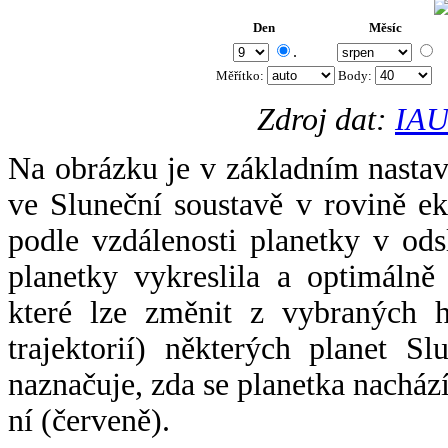
Den
Měsíc
.
Měřítko:
Body
:
Zdroj dat:
IAU
Na obrázku je v základním nastav
ve Sluneční soustavě v rovině ek
podle vzdálenosti planetky v odsl
planetky vykreslila a optimálně
které lze změnit z vybraných h
trajektorií) některých planet Sl
naznačuje, zda se planetka nacház
ní (červeně).