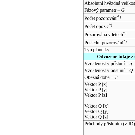
Absolutní hvězdná velikos
Fázový parametr –
G
*)
Počet pozorování
*)
Počet opozic
*)
Pozorována v letech
*)
Poslední pozorování
Typ planetky
Odvozené údaje z 
Vzdálenost v přísluní –
q
Vzdálenost v odsluní –
Q
Oběžná doba –
T
Vektor P [x]
Vektor P [y]
Vektor P [z]
Vektor Q [x]
Vektor Q [y]
Vektor Q [z]
Průchody přísluním (v
JD
)