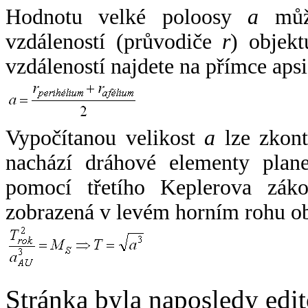
Hodnotu velké poloosy
a
může
vzdáleností (průvodiče
r
) objekt
vzdáleností najdete na přímce apsi
Vypočítanou velikost
a
lze zkont
nachází dráhové elementy plane
pomocí třetího Keplerova zák
zobrazená v levém horním rohu o
Stránka byla naposledy edi