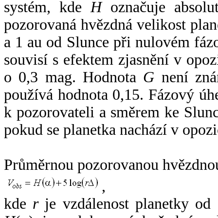
systém, kde
H
označuje absolut
pozorovaná hvězdná velikost plan
a 1 au od Slunce při nulovém fá
souvisí s efektem zjasnění v opoz
o 0,3 mag. Hodnota
G
není zná
používá hodnota 0,15. Fázový úh
k pozorovateli a směrem ke Slunc
pokud se planetka nachází v opozi
Průměrnou pozorovanou hvězdnou 
,
kde
r
je vzdálenost planetky od