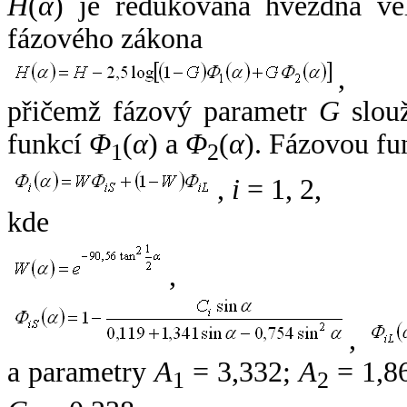
H
(
α
) je redukovaná hvězdná vel
fázového zákona
,
přičemž fázový parametr
G
slouž
funkcí
Φ
(
α
) a
Φ
(
α
). Fázovou fu
1
2
,
i
= 1, 2,
kde
,
,
a parametry
A
= 3,332;
A
= 1,8
1
2