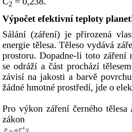
C
= 0,238.
2
Výpočet efektivní teploty plan
Sálání (záření) je přirozená vla
energie tělesa. Těleso vydává zá
prostoru. Dopadne-li toto záření n
se odráží a část prochází tělesem
závisí na jakosti a barvě povrch
žádné hmotné prostředí, jde o ele
Pro výkon záření černého tělesa
zákon