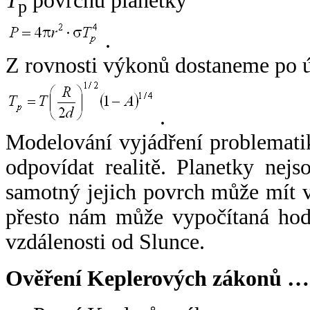
T
povrchu planetky
p
.
Z rovnosti výkonů dostaneme po 
.
Modelování vyjádření problemati
odpovídat realitě. Planetky nejso
samotný jejich povrch může mít v
přesto nám může vypočítaná hodn
vzdálenosti od Slunce.
Ověření Keplerových zákonů …