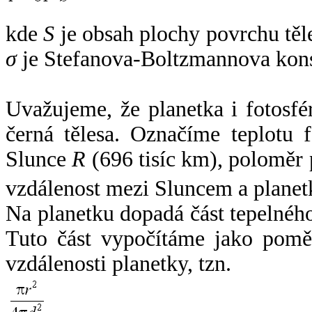
kde
S
je obsah plochy povrchu těl
σ
je Stefanova-Boltzmannova kons
Uvažujeme, že planetka i fotosfér
černá tělesa. Označíme teplotu 
Slunce
R
(696 tisíc km), poloměr
vzdálenost mezi Sluncem a plane
Na planetku dopadá část tepelnéh
Tuto část vypočítáme jako pomě
vzdálenosti planetky, tzn.