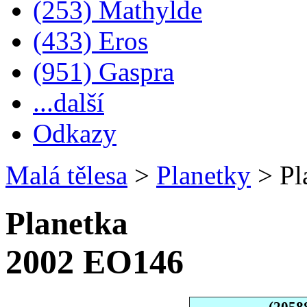
(253) Mathylde
(433) Eros
(951) Gaspra
...další
Odkazy
Malá tělesa
>
Planetky
>
Pl
Planetka
2002 EO146
(2058