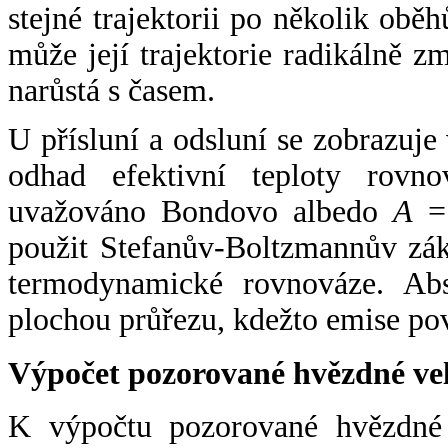
stejné trajektorii po několik oběh
může její trajektorie radikálně zm
narůstá s časem.
U přísluní a odsluní se zobrazuje
odhad efektivní teploty rovno
uvažováno Bondovo albedo
A
= 
použit Stefanův-Boltzmannův zák
termodynamické rovnováze. Abs
plochou průřezu, kdežto emise po
Výpočet pozorované hvězdné ve
K výpočtu pozorované hvězdné v