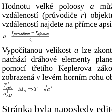
Hodnotu velké poloosy
a
může
vzdáleností (průvodiče
r
) objekt
vzdáleností najdete na přímce apsi
Vypočítanou velikost
a
lze zkont
nachází dráhové elementy plane
pomocí třetího Keplerova zák
zobrazená v levém horním rohu o
Stránka byla naposledy edi