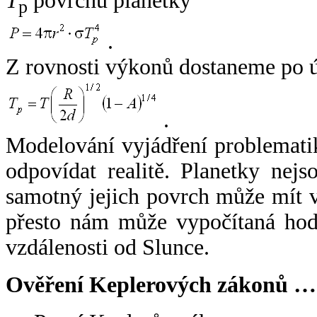
T
povrchu planetky
p
.
Z rovnosti výkonů dostaneme po 
.
Modelování vyjádření problemati
odpovídat realitě. Planetky nejso
samotný jejich povrch může mít v
přesto nám může vypočítaná hodn
vzdálenosti od Slunce.
Ověření Keplerových zákonů …