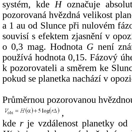
systém, kde
H
označuje absolut
pozorovaná hvězdná velikost plan
a 1 au od Slunce při nulovém fá
souvisí s efektem zjasnění v opoz
o 0,3 mag. Hodnota
G
není zná
používá hodnota 0,15. Fázový úh
k pozorovateli a směrem ke Slunc
pokud se planetka nachází v opozi
Průměrnou pozorovanou hvězdnou 
,
kde
r
je vzdálenost planetky od