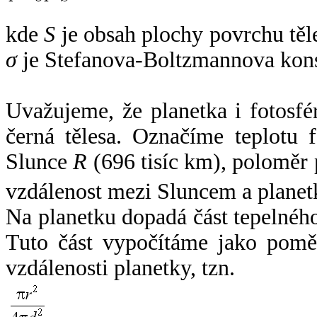
kde
S
je obsah plochy povrchu těl
σ
je Stefanova-Boltzmannova kons
Uvažujeme, že planetka i fotosfér
černá tělesa. Označíme teplotu 
Slunce
R
(696 tisíc km), poloměr
vzdálenost mezi Sluncem a plane
Na planetku dopadá část tepelnéh
Tuto část vypočítáme jako pomě
vzdálenosti planetky, tzn.