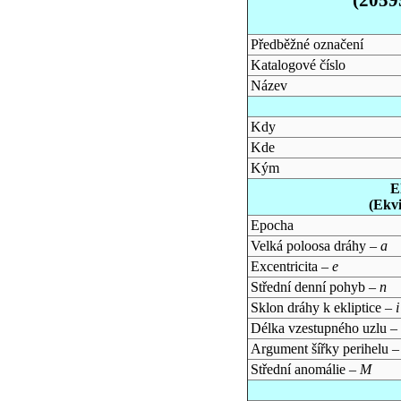
Předběžné označení
Katalogové číslo
Název
Kdy
Kde
Kým
E
(Ekv
Epocha
Velká poloosa dráhy –
a
Excentricita –
e
Střední denní pohyb –
n
Sklon dráhy k ekliptice –
i
Délka vzestupného uzlu –
Argument šířky perihelu 
Střední anomálie –
M