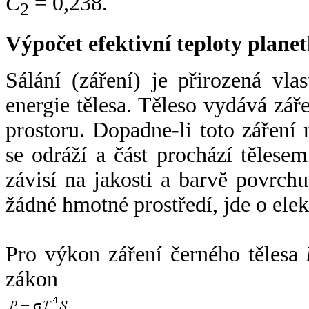
C
= 0,238.
2
Výpočet efektivní teploty plan
Sálání (záření) je přirozená vla
energie tělesa. Těleso vydává zá
prostoru. Dopadne-li toto záření n
se odráží a část prochází tělesem
závisí na jakosti a barvě povrch
žádné hmotné prostředí, jde o ele
Pro výkon záření černého tělesa
zákon