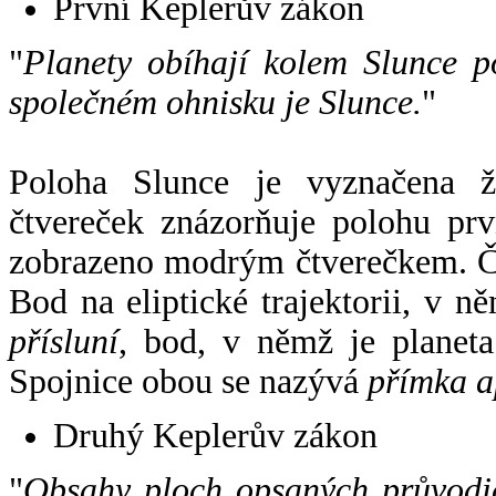
První Keplerův zákon
"
Planety obíhají kolem Slunce p
společném ohnisku je Slunce.
"
Poloha Slunce je vyznačena 
čtvereček znázorňuje polohu pr
zobrazeno modrým čtverečkem. Če
Bod na eliptické trajektorii, v n
přísluní
, bod, v němž je planet
Spojnice obou se nazývá
přímka a
Druhý Keplerův zákon
"
Obsahy ploch opsaných průvodič