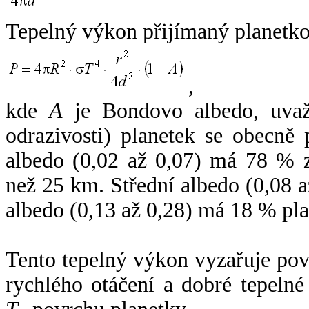
Tepelný výkon přijímaný planetko
,
kde
A
je Bondovo albedo, uvaž
odrazivosti) planetek se obecně
albedo (0,02 až 0,07) má 78 % z
než 25 km. Střední albedo (0,08 
albedo (0,13 až 0,28) má 18 % pla
Tento tepelný výkon vyzařuje po
rychlého otáčení a dobré tepelné