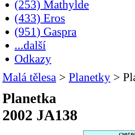
(253) Mathylde
(433) Eros
(951) Gaspra
...další
Odkazy
Malá tělesa
>
Planetky
>
Pl
Planetka
2002 JA138
(2059