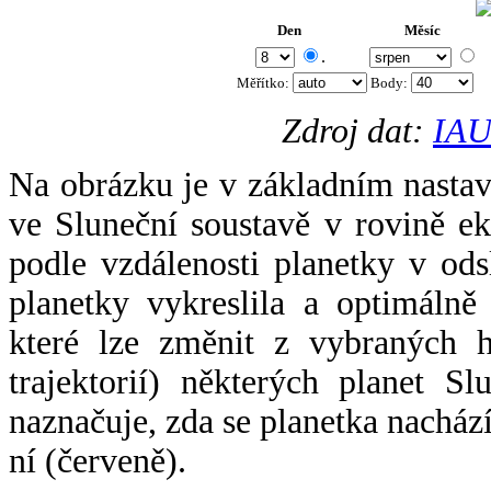
Den
Měsíc
.
Měřítko:
Body
:
Zdroj dat:
IAU
Na obrázku je v základním nastav
ve Sluneční soustavě v rovině ek
podle vzdálenosti planetky v odsl
planetky vykreslila a optimálně
které lze změnit z vybraných h
trajektorií) některých planet Sl
naznačuje, zda se planetka nacház
ní (červeně).