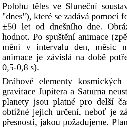
Polohu těles ve Sluneční sousta
"dnes"), které se zadává pomocí 
±50 let od dnešního dne. Obráz
hodnot. Po spuštění animace (zpě
mění v intervalu den, měsíc ne
animace je závislá na době potř
0,5-0,8 s).
Dráhové elementy kosmických t
gravitace Jupitera a Saturna neu
planety jsou platné pro delší č
obtížné jejich určení, neboť je 
přesnosti, jakou požadujeme. Pla