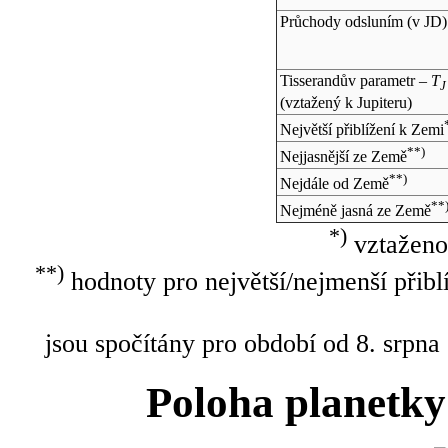
Průchody odsluním (v
JD
)
Tisserandův parametr –
T
J
(vztažený k Jupiteru)
Největší přiblížení k Zemi
**)
Nejjasnější ze Země
**)
Nejdále od Země
**
Nejméně jasná ze Země
*)
vztaženo
**)
hodnoty pro největší/nejmenší přibl
jsou spočítány pro období od 8. srpna
Poloha planetky