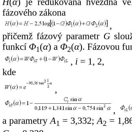
H
(
α
) je redukovaná hvězdná vel
fázového zákona
,
přičemž fázový parametr
G
slouž
funkcí
Φ
(
α
) a
Φ
(
α
). Fázovou fu
1
2
,
i
= 1, 2,
kde
,
,
a parametry
A
= 3,332;
A
= 1,8
1
2