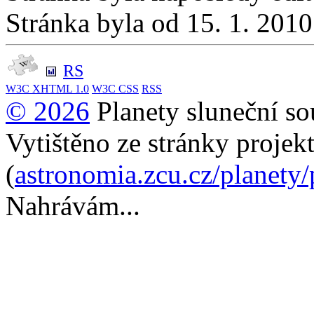
Stránka byla od 15. 1. 201
RS
W3C
XHTML 1.0
W3C
CSS
RSS
© 2026
Planety sluneční so
Vytištěno ze stránky projek
(
astronomia.zcu.cz/planety
Nahrávám...