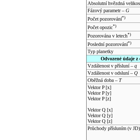
Absolutní hvězdná velikos
Fázový parametr –
G
*)
Počet pozorování
*)
Počet opozic
*)
Pozorována v letech
*)
Poslední pozorování
Typ planetky
Odvozené údaje z 
Vzdálenost v přísluní –
q
Vzdálenost v odsluní –
Q
Oběžná doba –
T
Vektor P [x]
Vektor P [y]
Vektor P [z]
Vektor Q [x]
Vektor Q [y]
Vektor Q [z]
Průchody přísluním (v
JD
)