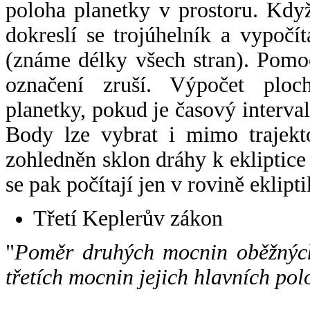
poloha planetky v prostoru. Kdy
dokreslí se trojúhelník a vypoč
(známe délky všech stran). Pomo
označení zruší. Výpočet ploch
planetky, pokud je časový interval
Body lze vybrat i mimo trajekto
zohledněn sklon dráhy k ekliptice
se pak počítají jen v rovině eklipti
Třetí Keplerův zákon
"
Poměr druhých mocnin oběžných
třetích mocnin jejich hlavních pol