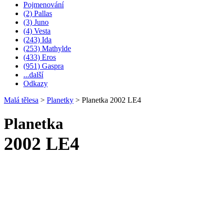
Pojmenování
(2) Pallas
(3) Juno
(4) Vesta
(243) Ida
(253) Mathylde
(433) Eros
(951) Gaspra
...další
Odkazy
Malá tělesa
>
Planetky
>
Planetka 2002 LE4
Planetka
2002 LE4