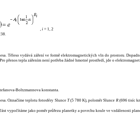
,
i
= 1, 2
238.
tělesa. Těleso vydává záření ve formě elektromagnetických vln do prostoru. Dopadne-l
u. Pro přenos tepla zářením není potřeba žádné hmotné prostředí, jde o elektromagnet
tefanova-Boltzmannova konstanta.
tělesa. Označíme teplotu fotosféry Slunce
T
(5 780 K), poloměr Slunce
R
(696 tisíc k
část vypočítáme jako poměr průřezu planetky a povrchu koule ve vzdálenosti plane