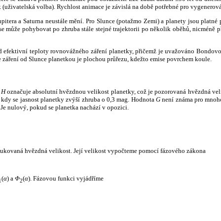
k (uživatelská volba). Rychlost animace je závislá na době potřebné pro vygenerová
itera a Saturna neustále mění. Pro Slunce (potažmo Zemi) a planety jsou platné p
 může pohybovat po zhruba stále stejné trajektorii po několik oběhů, nicméně při p
had efektivní teploty rovnovážného záření planetky, přičemž je uvažováno Bondov
záření od Slunce planetkou je plochou průřezu, kdežto emise povrchem koule.
e
H
označuje absolutní hvězdnou velikost planetky, což je pozorovaná hvězdná veli
i, kdy se jasnost planetky zvýší zhruba o 0,3 mag. Hodnota
G
není známa pro mnoho 
Je nulový, pokud se planetka nachází v opozici.
edukovaná hvězdná velikost. Její velikost vypočteme pomocí fázového zákona
(
α
) a
Φ
(
α
). Fázovou funkci vyjádříme
1
2