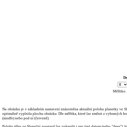
D
Měřítko
Na obrázku je v základním nastavení znázorněna aktuální poloha planetky ve Slun
optimálně vyplnila plochu obrázku. Dle měřítka, které lze změnit z vybraných hod
(modře) nebo pod ní (červeně).
Polohu těles ve Sluneční soustavě lze vykreslit i pro jiné datum (nebo "dnes")