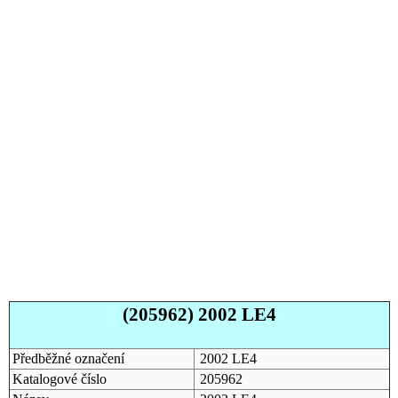
(205962) 2002 LE4
Předběžné označení
2002 LE4
Katalogové číslo
205962