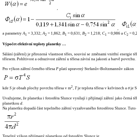
,
,
a parametry
A
= 3,332;
A
= 1,862;
B
= 0,631;
B
= 1,218;
C
= 0,986 a
C
= 0,
1
2
1
2
1
2
Výpočet efektivní teploty planetky …
Sálání (záření) je přirozená vlastnost těles, souvisí se změnami vnitřní energie 
tělesem. Pohltivost a odrazivost záření u tělesa závisí na jakosti a barvě povrch
Pro výkon záření černého tělesa
P
platí upravený Stefanův-Boltzmannův zákon
2
kde
S
je obsah plochy povrchu tělesa v m
,
T
je teplota tělesa v kelvinech a
σ
je S
Uvažujeme, že planetka i fotosféra Slunce vysílají i přijímají záření jako černá 
planetkou
d
.
Na planetku dopadá část tepelného záření vyzařovaného fotosférou Slunce. Tuto 
Tepelný výkon přijímaný planetkou od fotosféry Slunce je