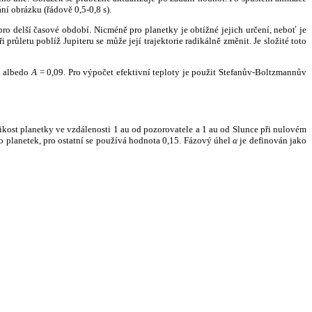
ní obrázku (řádově 0,5-0,8 s).
ro delší časové období. Nicméně pro planetky je obtížné jejich určení, neboť je
růletu poblíž Jupiteru se může její trajektorie radikálně změnit. Je složité toto
o albedo
A
= 0,09. Pro výpočet efektivní teploty je použit Stefanův-Boltzmannův
kost planetky ve vzdálenosti 1 au od pozorovatele a 1 au od Slunce při nulovém
planetek, pro ostatní se používá hodnota 0,15. Fázový úhel
α
je definován jako