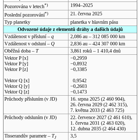
*)
1994–2025
Pozorována v letech
*)
21. června 2025
Poslední pozorování
Typ planetky
planetka v hlavním pásu
Odvozené údaje z elementů dráhy a dalších údajů
Vzdálenost v přísluní –
q
2,086 au – 312 085 000 km
Vzdálenost v odsluní –
Q
2,836 au – 424 307 000 km
Oběžná doba –
T
3,861 roků – 1 410,4 dnů
Vektor P [x]
−0,2959
Vektor P [y]
−0,8932
Vektor P [z]
−0,3385
Vektor Q [x]
0,9542
Vektor Q [y]
−0,2603
Vektor Q [z]
−0,1473
Průchody přísluním (v
JD
)
16. srpna 2025
(2 460 904),
26. června 2029
(2 462 315),
7. května 2033
(2 463 725)
Průchody odsluním (v
JD
)
22. července 2027
(2 461 610),
1. června 2031
(2 463 020),
12. dubna 2035
(2 464 430)
Tisserandův parametr –
T
3,5
J