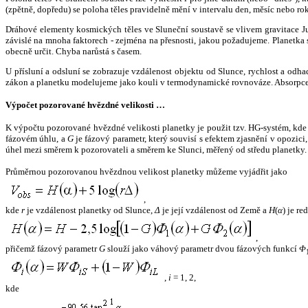
(zpětně, dopředu) se poloha těles pravidelně mění v intervalu den, měsíc nebo ro
Dráhové elementy kosmických těles ve Sluneční soustavě se vlivem gravitace Jup
závislé na mnoha faktorech - zejména na přesnosti, jakou požadujeme. Planetka se
obecně určit. Chyba narůstá s časem.
U přísluní a odsluní se zobrazuje vzdálenost objektu od Slunce, rychlost a od
zákon a planetku modelujeme jako kouli v termodynamické rovnováze. Absorpce 
Výpočet pozorované hvězdné velikosti …
K výpočtu pozorované hvězdné velikosti planetky je použit tzv. HG-systém, kd
fázovém úhlu, a
G
je fázový parametr, který souvisí s efektem zjasnění v opozic
úhel mezi směrem k pozorovateli a směrem ke Slunci, měřený od středu planetky. 
Průměrnou pozorovanou hvězdnou velikost planetky můžeme vyjádřit jako
,
kde
r
je vzdálenost planetky od Slunce,
Δ
je její vzdálenost od Země a
H
(
α
) je r
,
přičemž fázový parametr
G
slouží jako váhový parametr dvou fázových funkcí
Φ
,
i
= 1, 2,
kde