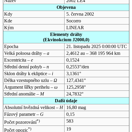
Název
2002 LE4
Objevena
Kdy
5. června 2002
Kde
Socorro
Kým
LINEAR
Elementy dráhy
(Ekvinokcium J2000,0)
Epocha
21. listopadu 2025 0:00:00 UTC
Velká poloosa dráhy –
a
2,4612 au – 368 195 964 km
Excentricita –
e
0,1524
Střední denní pohyb –
n
0,2553°/den
Sklon dráhy k ekliptice –
i
3,1361°
Délka vzestupného uzlu –
Ω
127,4341°
Argument šířky perihelu –
ω
125,2958°
Střední anomálie –
M
24,7832°
Další údaje
Absolutní hvězdná velikost –
H
16,80 mag
Fázový parametr –
G
0,15
*)
583
Počet pozorování
*)
19
Počet opozic