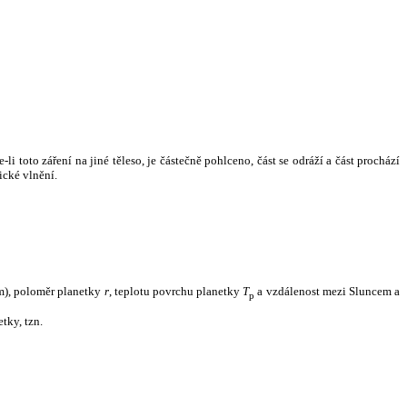
i toto záření na jiné těleso, je částečně pohlceno, část se odráží a část prochází
ické vlnění.
m), poloměr planetky
r
, teplotu povrchu planetky
T
a vzdálenost mezi Sluncem a
p
tky, tzn.