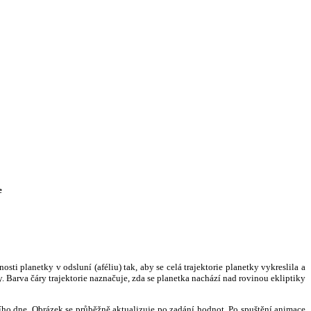
e
i planetky v odsluní (aféliu) tak, aby se celá trajektorie planetky vykreslila a
. Barva čáry trajektorie naznačuje, zda se planetka nachází nad rovinou ekliptiky
ního dne. Obrázek se průběžně aktualizuje po zadání hodnot. Po spuštění animace