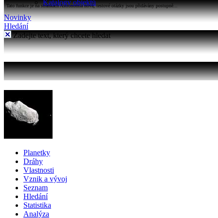
Katalogy objektů
Tato funkce je na stránkách Astronomia nová, testové otázky jsou přidávány postupně...
Novinky
Hledání
Zadejte text, který chcete hledat
Planetky
Dráhy
Vlastnosti
Vznik a vývoj
Seznam
Hledání
Statistika
Analýza