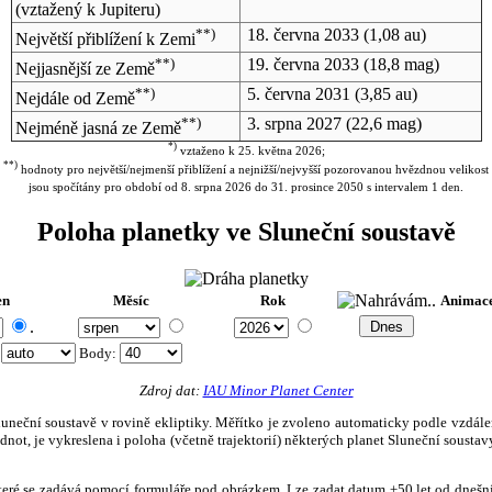
(vztažený k Jupiteru)
**)
18. června 2033
(1,08 au)
Největší přiblížení k Zemi
**)
19. června 2033
(18,8 mag)
Nejjasnější ze Země
**)
5. června 2031
(3,85 au)
Nejdále od Země
**)
3. srpna 2027
(22,6 mag)
Nejméně jasná ze Země
*)
vztaženo k 25. května 2026;
**)
hodnoty pro největší/nejmenší přiblížení a nejnižší/nejvyšší pozorovanou hvězdnou velikost
jsou spočítány pro období od 8. srpna 2026 do 31. prosince 2050 s intervalem 1 den.
Poloha planetky ve Sluneční soustavě
en
Měsíc
Rok
Animac
.
:
Body
:
Zdroj dat:
IAU Minor Planet Center
eční soustavě v rovině ekliptiky. Měřítko je zvoleno automaticky podle vzdálenost
not, je vykreslena i poloha (včetně trajektorií) některých planet Sluneční soustavy
, které se zadává pomocí formuláře pod obrázkem. Lze zadat datum ±50 let od dneš