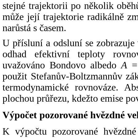
stejné trajektorii po několik oběh
může její trajektorie radikálně zm
narůstá s časem.
U přísluní a odsluní se zobrazuje
odhad efektivní teploty rovno
uvažováno Bondovo albedo
A
= 
použit Stefanův-Boltzmannův zák
termodynamické rovnováze. Abs
plochou průřezu, kdežto emise po
Výpočet pozorované hvězdné ve
K výpočtu pozorované hvězdné v