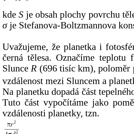
kde
S
je obsah plochy povrchu těl
σ
je Stefanova-Boltzmannova kons
Uvažujeme, že planetka i fotosfér
černá tělesa. Označíme teplotu 
Slunce
R
(696 tisíc km), poloměr
vzdálenost mezi Sluncem a plane
Na planetku dopadá část tepelnéh
Tuto část vypočítáme jako pomě
vzdálenosti planetky, tzn.