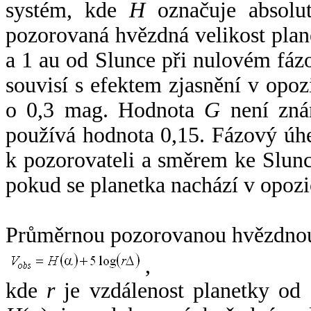
systém, kde
H
označuje absolut
pozorovaná hvězdná velikost plan
a 1 au od Slunce při nulovém fá
souvisí s efektem zjasnění v opoz
o 0,3 mag. Hodnota
G
není zná
používá hodnota 0,15. Fázový úh
k pozorovateli a směrem ke Slunc
pokud se planetka nachází v opozi
Průměrnou pozorovanou hvězdnou 
,
kde
r
je vzdálenost planetky od