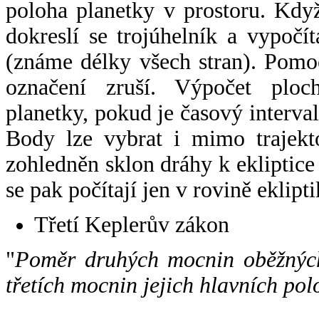
poloha planetky v prostoru. Kdy
dokreslí se trojúhelník a vypoč
(známe délky všech stran). Pomo
označení zruší. Výpočet ploch
planetky, pokud je časový interval
Body lze vybrat i mimo trajekto
zohledněn sklon dráhy k ekliptice
se pak počítají jen v rovině eklipti
Třetí Keplerův zákon
"
Poměr druhých mocnin oběžných
třetích mocnin jejich hlavních pol