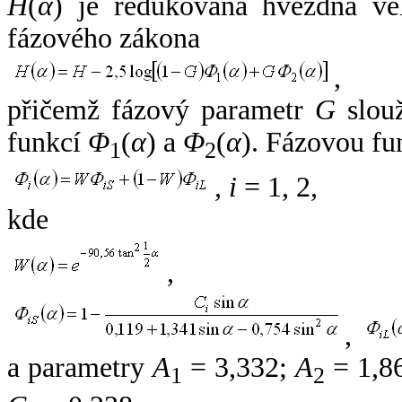
H
(
α
) je redukovaná hvězdná vel
fázového zákona
,
přičemž fázový parametr
G
slouž
funkcí
Φ
(
α
) a
Φ
(
α
). Fázovou fu
1
2
,
i
= 1, 2,
kde
,
,
a parametry
A
= 3,332;
A
= 1,8
1
2