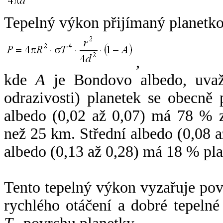
Tepelný výkon přijímaný planetko
,
kde
A
je Bondovo albedo, uvaž
odrazivosti) planetek se obecně
albedo (0,02 až 0,07) má 78 % z
než 25 km. Střední albedo (0,08 
albedo (0,13 až 0,28) má 18 % pla
Tento tepelný výkon vyzařuje po
rychlého otáčení a dobré tepelné