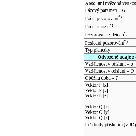
Absolutní hvězdná velikos
Fázový parametr –
G
*)
Počet pozorování
*)
Počet opozic
*)
Pozorována v letech
*)
Poslední pozorování
Typ planetky
Odvozené údaje z 
Vzdálenost v přísluní –
q
Vzdálenost v odsluní –
Q
Oběžná doba –
T
Vektor P [x]
Vektor P [y]
Vektor P [z]
Vektor Q [x]
Vektor Q [y]
Vektor Q [z]
Průchody přísluním (v
JD
)