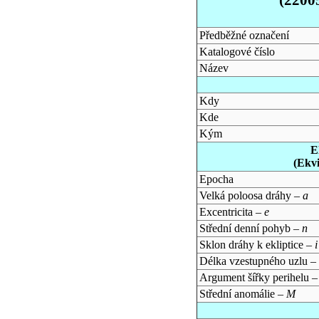
Předběžné označení
Katalogové číslo
Název
Kdy
Kde
Kým
E
(Ekv
Epocha
Velká poloosa dráhy –
a
Excentricita –
e
Střední denní pohyb –
n
Sklon dráhy k ekliptice –
i
Délka vzestupného uzlu –
Argument šířky perihelu 
Střední anomálie –
M