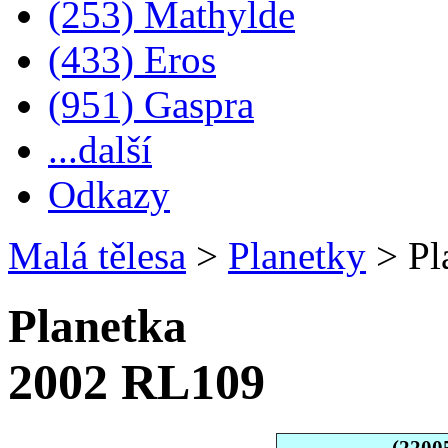
(253) Mathylde
(433) Eros
(951) Gaspra
...další
Odkazy
Malá tělesa
>
Planetky
>
Pl
Planetka
2002 RL109
(2200