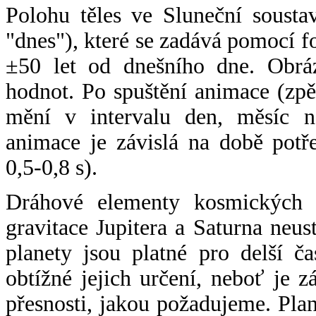
Polohu těles ve Sluneční sousta
"dnes"), které se zadává pomocí 
±50 let od dnešního dne. Obráz
hodnot. Po spuštění animace (zpě
mění v intervalu den, měsíc ne
animace je závislá na době potř
0,5-0,8 s).
Dráhové elementy kosmických t
gravitace Jupitera a Saturna neu
planety jsou platné pro delší č
obtížné jejich určení, neboť je 
přesnosti, jakou požadujeme. Pla