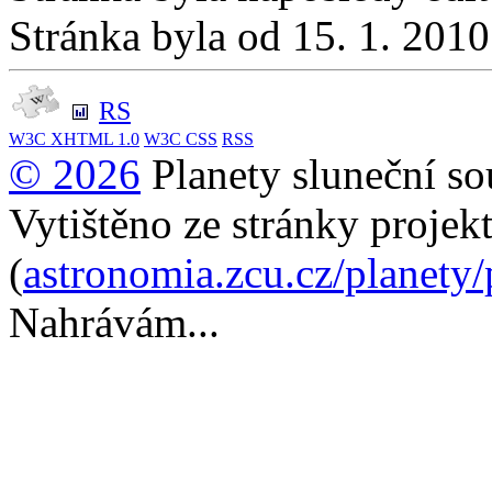
Stránka byla od 15. 1. 201
RS
W3C
XHTML 1.0
W3C
CSS
RSS
© 2026
Planety sluneční so
Vytištěno ze stránky projek
(
astronomia.zcu.cz/planety
Nahrávám...