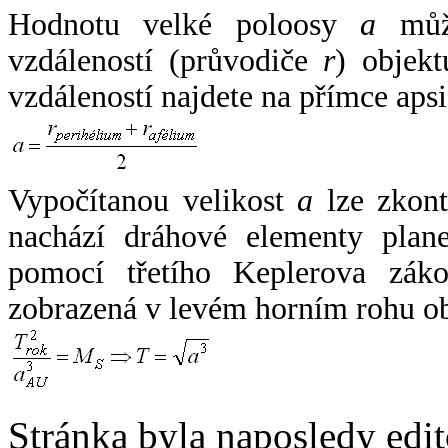
Hodnotu velké poloosy
a
může
vzdáleností (průvodiče
r
) objekt
vzdáleností najdete na přímce apsi
Vypočítanou velikost
a
lze zkont
nachází dráhové elementy plane
pomocí třetího Keplerova zák
zobrazená v levém horním rohu o
Stránka byla naposledy edi