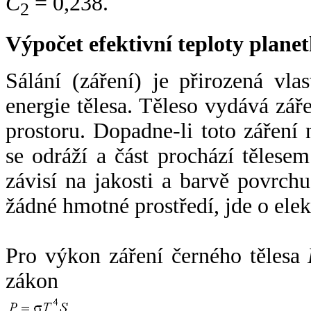
C
= 0,238.
2
Výpočet efektivní teploty plan
Sálání (záření) je přirozená vla
energie tělesa. Těleso vydává zá
prostoru. Dopadne-li toto záření n
se odráží a část prochází tělesem
závisí na jakosti a barvě povrch
žádné hmotné prostředí, jde o ele
Pro výkon záření černého tělesa
zákon