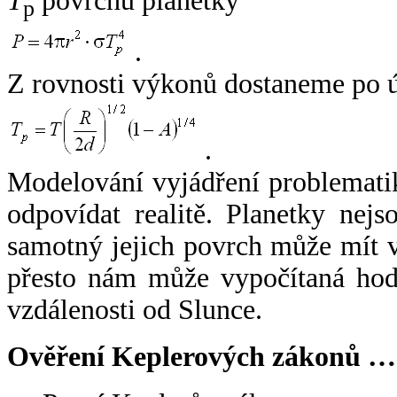
T
povrchu planetky
p
.
Z rovnosti výkonů dostaneme po 
.
Modelování vyjádření problemati
odpovídat realitě. Planetky nejso
samotný jejich povrch může mít v
přesto nám může vypočítaná hodn
vzdálenosti od Slunce.
Ověření Keplerových zákonů …