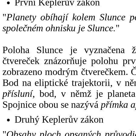
První Keplerův zákon
"
Planety obíhají kolem Slunce p
společném ohnisku je Slunce.
"
Poloha Slunce je vyznačena 
čtvereček znázorňuje polohu pr
zobrazeno modrým čtverečkem. Če
Bod na eliptické trajektorii, v n
přísluní
, bod, v němž je planet
Spojnice obou se nazývá
přímka a
Druhý Keplerův zákon
"
Obsahy ploch opsaných průvodič