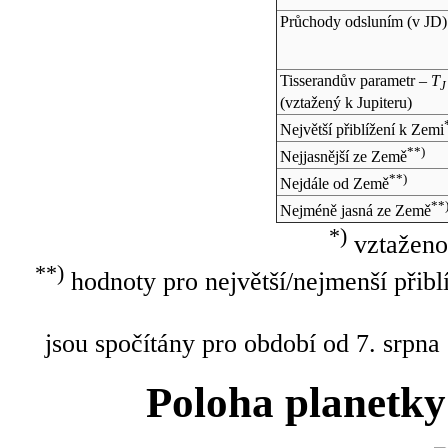
Průchody odsluním (v
JD
)
Tisserandův parametr –
T
J
(vztažený k Jupiteru)
Největší přiblížení k Zemi
**)
Nejjasnější ze Země
**)
Nejdále od Země
**
Nejméně jasná ze Země
*)
vztaženo
**)
hodnoty pro největší/nejmenší přibl
jsou spočítány pro období od 7. srpna
Poloha planetky