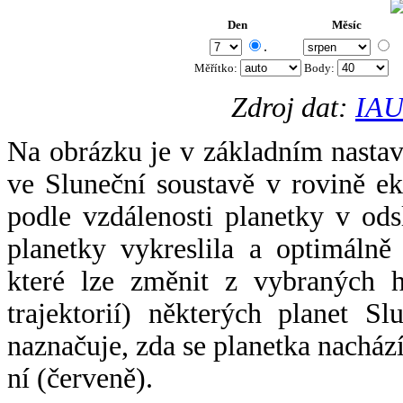
Den
Měsíc
.
Měřítko:
Body
:
Zdroj dat:
IAU
Na obrázku je v základním nastav
ve Sluneční soustavě v rovině ek
podle vzdálenosti planetky v odsl
planetky vykreslila a optimálně
které lze změnit z vybraných h
trajektorií) některých planet Sl
naznačuje, zda se planetka nacház
ní (červeně).