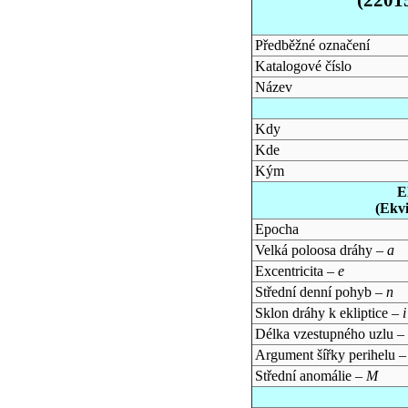
Předběžné označení
Katalogové číslo
Název
Kdy
Kde
Kým
E
(Ekv
Epocha
Velká poloosa dráhy –
a
Excentricita –
e
Střední denní pohyb –
n
Sklon dráhy k ekliptice –
i
Délka vzestupného uzlu –
Argument šířky perihelu 
Střední anomálie –
M