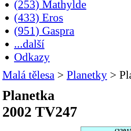
(253) Mathylde
(433) Eros
(951) Gaspra
...další
Odkazy
Malá tělesa
>
Planetky
>
Pl
Planetka
2002 TV247
(2201