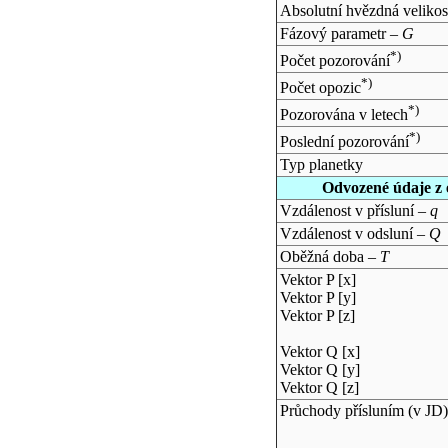
Absolutní hvězdná velikos
Fázový parametr –
G
*)
Počet pozorování
*)
Počet opozic
*)
Pozorována v letech
*)
Poslední pozorování
Typ planetky
Odvozené údaje z 
Vzdálenost v přísluní –
q
Vzdálenost v odsluní –
Q
Oběžná doba –
T
Vektor P [x]
Vektor P [y]
Vektor P [z]
Vektor Q [x]
Vektor Q [y]
Vektor Q [z]
Průchody přísluním (v
JD
)