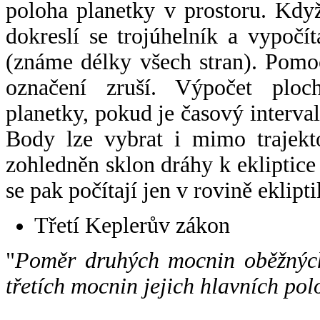
poloha planetky v prostoru. Kdy
dokreslí se trojúhelník a vypoč
(známe délky všech stran). Pomo
označení zruší. Výpočet ploch
planetky, pokud je časový interval
Body lze vybrat i mimo trajekto
zohledněn sklon dráhy k ekliptice
se pak počítají jen v rovině eklipti
Třetí Keplerův zákon
"
Poměr druhých mocnin oběžných
třetích mocnin jejich hlavních pol