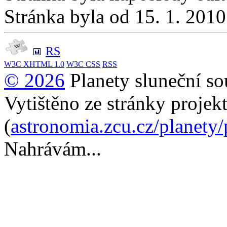
Stránka byla od 15. 1. 201
RS
W3C
XHTML 1.0
W3C
CSS
RSS
© 2026
Planety sluneční so
Vytištěno ze stránky projek
(
astronomia.zcu.cz/planety
Nahrávám...