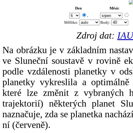
Den
Měsíc
.
Měřítko:
Body
:
Zdroj dat:
IAU
Na obrázku je v základním nastav
ve Sluneční soustavě v rovině ek
podle vzdálenosti planetky v odsl
planetky vykreslila a optimálně
které lze změnit z vybraných h
trajektorií) některých planet Sl
naznačuje, zda se planetka nacház
ní (červeně).