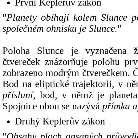
První Keplerův zákon
"
Planety obíhají kolem Slunce p
společném ohnisku je Slunce.
"
Poloha Slunce je vyznačena 
čtvereček znázorňuje polohu pr
zobrazeno modrým čtverečkem. Če
Bod na eliptické trajektorii, v n
přísluní
, bod, v němž je planet
Spojnice obou se nazývá
přímka a
Druhý Keplerův zákon
"
Obsahy ploch opsaných průvodič