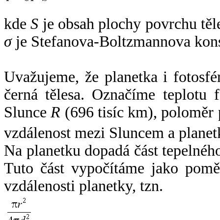
kde
S
je obsah plochy povrchu těl
σ
je Stefanova-Boltzmannova kons
Uvažujeme, že planetka i fotosfér
černá tělesa. Označíme teplotu 
Slunce
R
(696 tisíc km), poloměr
vzdálenost mezi Sluncem a plane
Na planetku dopadá část tepelnéh
Tuto část vypočítáme jako pomě
vzdálenosti planetky, tzn.