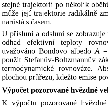
stejné trajektorii po několik oběh
může její trajektorie radikálně zm
narůstá s časem.
U přísluní a odsluní se zobrazuje
odhad efektivní teploty rovno
uvažováno Bondovo albedo
A
= 
použit Stefanův-Boltzmannův zák
termodynamické rovnováze. Abs
plochou průřezu, kdežto emise po
Výpočet pozorované hvězdné ve
K výpočtu pozorované hvězdné v