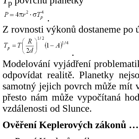
T
povrchu planetky
p
.
Z rovnosti výkonů dostaneme po 
.
Modelování vyjádření problemati
odpovídat realitě. Planetky nejso
samotný jejich povrch může mít v
přesto nám může vypočítaná hodn
vzdálenosti od Slunce.
Ověření Keplerových zákonů …