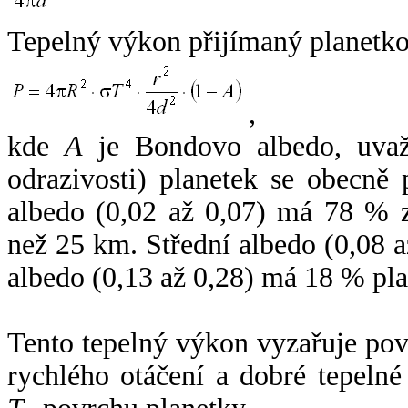
Tepelný výkon přijímaný planetko
,
kde
A
je Bondovo albedo, uvaž
odrazivosti) planetek se obecně
albedo (0,02 až 0,07) má 78 % z
než 25 km. Střední albedo (0,08 
albedo (0,13 až 0,28) má 18 % pla
Tento tepelný výkon vyzařuje po
rychlého otáčení a dobré tepelné