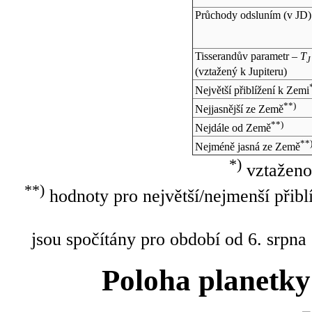
Průchody odsluním (v
JD
)
Tisserandův parametr –
T
J
(vztažený k Jupiteru)
Největší přiblížení k Zemi
**)
Nejjasnější ze Země
**)
Nejdále od Země
**
Nejméně jasná ze Země
*)
vztaženo
**)
hodnoty pro největší/nejmenší přibl
jsou spočítány pro období od 6. srpna
Poloha planetky