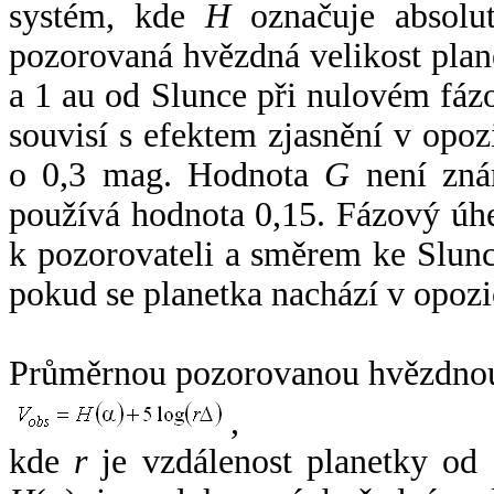
systém, kde
H
označuje absolut
pozorovaná hvězdná velikost plan
a 1 au od Slunce při nulovém fá
souvisí s efektem zjasnění v opoz
o 0,3 mag. Hodnota
G
není zná
používá hodnota 0,15. Fázový úh
k pozorovateli a směrem ke Slunc
pokud se planetka nachází v opozi
Průměrnou pozorovanou hvězdnou 
,
kde
r
je vzdálenost planetky od