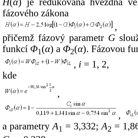
H
(
α
) je redukovaná hvězdná vel
fázového zákona
,
přičemž fázový parametr
G
slouž
funkcí
Φ
(
α
) a
Φ
(
α
). Fázovou fu
1
2
,
i
= 1, 2,
kde
,
,
a parametry
A
= 3,332;
A
= 1,8
1
2