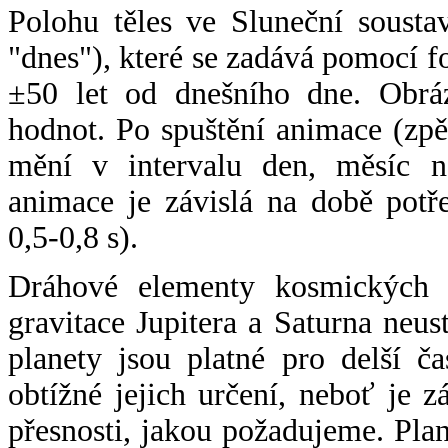
Polohu těles ve Sluneční sousta
"dnes"), které se zadává pomocí 
±50 let od dnešního dne. Obráz
hodnot. Po spuštění animace (zpě
mění v intervalu den, měsíc ne
animace je závislá na době potř
0,5-0,8 s).
Dráhové elementy kosmických t
gravitace Jupitera a Saturna neu
planety jsou platné pro delší č
obtížné jejich určení, neboť je 
přesnosti, jakou požadujeme. Pla