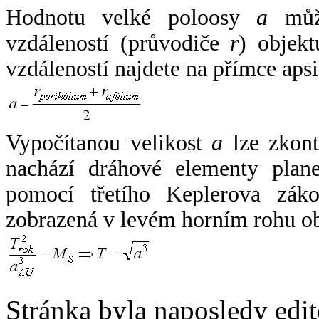
Hodnotu velké poloosy
a
může
vzdáleností (průvodiče
r
) objekt
vzdáleností najdete na přímce apsi
Vypočítanou velikost
a
lze zkont
nachází dráhové elementy plane
pomocí třetího Keplerova zák
zobrazená v levém horním rohu o
Stránka byla naposledy edi