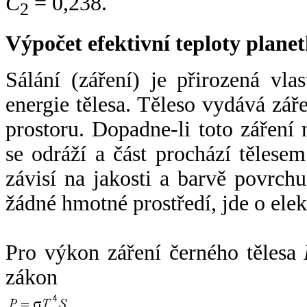
C
= 0,238.
2
Výpočet efektivní teploty plan
Sálání (záření) je přirozená vla
energie tělesa. Těleso vydává zá
prostoru. Dopadne-li toto záření n
se odráží a část prochází tělesem
závisí na jakosti a barvě povrch
žádné hmotné prostředí, jde o ele
Pro výkon záření černého tělesa
zákon