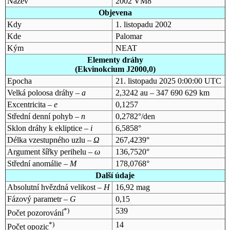
Název
2002 VM8
Objevena
Kdy
1. listopadu 2002
Kde
Palomar
Kým
NEAT
Elementy dráhy
(Ekvinokcium J2000,0)
Epocha
21. listopadu 2025 0:00:00 UTC
Velká poloosa dráhy –
a
2,3242 au – 347 690 629 km
Excentricita –
e
0,1257
Střední denní pohyb –
n
0,2782°/den
Sklon dráhy k ekliptice –
i
6,5858°
Délka vzestupného uzlu –
Ω
267,4239°
Argument šířky perihelu –
ω
136,7520°
Střední anomálie –
M
178,0768°
Další údaje
Absolutní hvězdná velikost –
H
16,92 mag
Fázový parametr –
G
0,15
*)
539
Počet pozorování
*)
14
Počet opozic