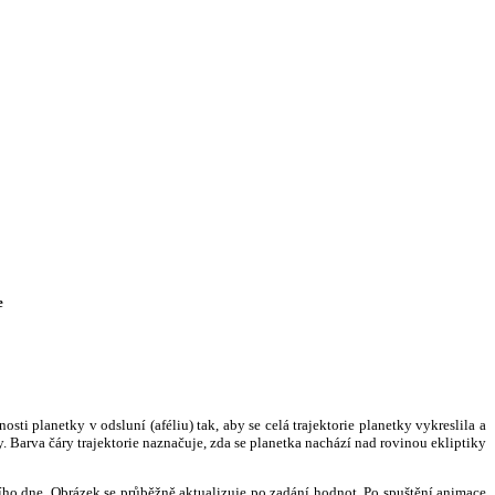
e
i planetky v odsluní (aféliu) tak, aby se celá trajektorie planetky vykreslila a
. Barva čáry trajektorie naznačuje, zda se planetka nachází nad rovinou ekliptiky
ního dne. Obrázek se průběžně aktualizuje po zadání hodnot. Po spuštění animace