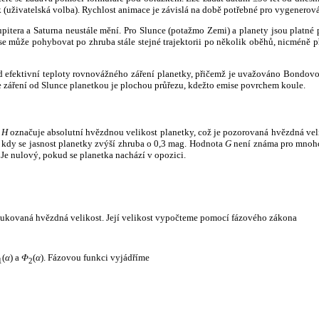
k (uživatelská volba). Rychlost animace je závislá na době potřebné pro vygenerová
itera a Saturna neustále mění. Pro Slunce (potažmo Zemi) a planety jsou platné p
 může pohybovat po zhruba stále stejné trajektorii po několik oběhů, nicméně při p
had efektivní teploty rovnovážného záření planetky, přičemž je uvažováno Bondov
záření od Slunce planetkou je plochou průřezu, kdežto emise povrchem koule.
e
H
označuje absolutní hvězdnou velikost planetky, což je pozorovaná hvězdná veli
i, kdy se jasnost planetky zvýší zhruba o 0,3 mag. Hodnota
G
není známa pro mnoho 
Je nulový, pokud se planetka nachází v opozici.
edukovaná hvězdná velikost. Její velikost vypočteme pomocí fázového zákona
(
α
) a
Φ
(
α
). Fázovou funkci vyjádříme
1
2