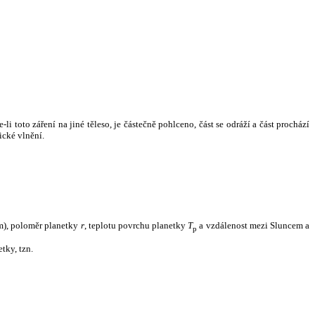
i toto záření na jiné těleso, je částečně pohlceno, část se odráží a část prochází
ické vlnění.
m), poloměr planetky
r
, teplotu povrchu planetky
T
a vzdálenost mezi Sluncem a
p
tky, tzn.