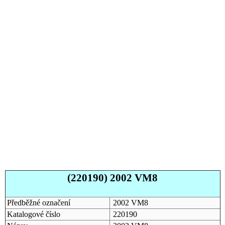
(220190) 2002 VM8
Předběžné označení
2002 VM8
Katalogové číslo
220190