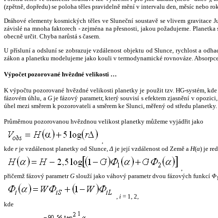
(zpětně, dopředu) se poloha těles pravidelně mění v intervalu den, měsíc nebo ro
Dráhové elementy kosmických těles ve Sluneční soustavě se vlivem gravitace Jup
závislé na mnoha faktorech - zejména na přesnosti, jakou požadujeme. Planetka se
obecně určit. Chyba narůstá s časem.
U přísluní a odsluní se zobrazuje vzdálenost objektu od Slunce, rychlost a od
zákon a planetku modelujeme jako kouli v termodynamické rovnováze. Absorpce 
Výpočet pozorované hvězdné velikosti …
K výpočtu pozorované hvězdné velikosti planetky je použit tzv. HG-systém, kd
fázovém úhlu, a
G
je fázový parametr, který souvisí s efektem zjasnění v opozic
úhel mezi směrem k pozorovateli a směrem ke Slunci, měřený od středu planetky. 
Průměrnou pozorovanou hvězdnou velikost planetky můžeme vyjádřit jako
,
kde
r
je vzdálenost planetky od Slunce,
Δ
je její vzdálenost od Země a
H
(
α
) je r
,
přičemž fázový parametr
G
slouží jako váhový parametr dvou fázových funkcí
Φ
,
i
= 1, 2,
kde