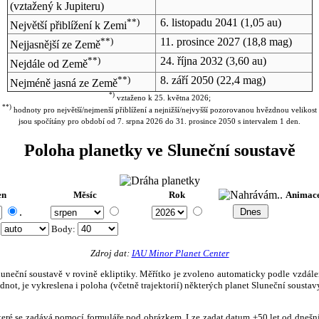
(vztažený k Jupiteru)
**)
6. listopadu 2041
(1,05 au)
Největší přiblížení k Zemi
**)
11. prosince 2027
(18,8 mag)
Nejjasnější ze Země
**)
24. října 2032
(3,60 au)
Nejdále od Země
**)
8. září 2050
(22,4 mag)
Nejméně jasná ze Země
*)
vztaženo k 25. května 2026;
**)
hodnoty pro největší/nejmenší přiblížení a nejnižší/nejvyšší pozorovanou hvězdnou velikost
jsou spočítány pro období od 7. srpna 2026 do 31. prosince 2050 s intervalem 1 den.
Poloha planetky ve Sluneční soustavě
en
Měsíc
Rok
Animac
.
:
Body
:
Zdroj dat:
IAU Minor Planet Center
eční soustavě v rovině ekliptiky. Měřítko je zvoleno automaticky podle vzdálenost
not, je vykreslena i poloha (včetně trajektorií) některých planet Sluneční soustavy
, které se zadává pomocí formuláře pod obrázkem. Lze zadat datum ±50 let od dneš