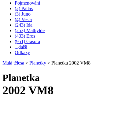
Pojmenování
(2) Pallas
(3) Juno
(4) Vesta
(243) Ida
(253) Mathylde
(433) Eros
(951) Gaspra
...další
Odkazy
Malá tělesa
>
Planetky
>
Planetka 2002 VM8
Planetka
2002 VM8