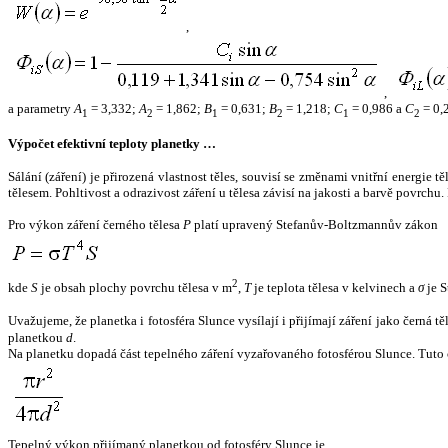
,
,
a parametry
A
= 3,332;
A
= 1,862;
B
= 0,631;
B
= 1,218;
C
= 0,986 a
C
= 0,
1
2
1
2
1
2
Výpočet efektivní teploty planetky …
Sálání (záření) je přirozená vlastnost těles, souvisí se změnami vnitřní energie 
tělesem. Pohltivost a odrazivost záření u tělesa závisí na jakosti a barvě povrch
Pro výkon záření černého tělesa
P
platí upravený Stefanův-Boltzmannův zákon
2
kde
S
je obsah plochy povrchu tělesa v m
,
T
je teplota tělesa v kelvinech a
σ
je S
Uvažujeme, že planetka i fotosféra Slunce vysílají i přijímají záření jako černá 
planetkou
d
.
Na planetku dopadá část tepelného záření vyzařovaného fotosférou Slunce. Tuto 
Tepelný výkon přijímaný planetkou od fotosféry Slunce je