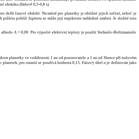
ní obrázku (řádově 0,5-0,8 s).
ro delší časové období. Nicméně pro planetky je obtížné jejich určení, neboť je
růletu poblíž Jupiteru se může její trajektorie radikálně změnit. Je složité toto
o albedo
A
= 0,09. Pro výpočet efektivní teploty je použit Stefanův-Boltzmannův
kost planetky ve vzdálenosti 1 au od pozorovatele a 1 au od Slunce při nulovém
planetek, pro ostatní se používá hodnota 0,15. Fázový úhel
α
je definován jako