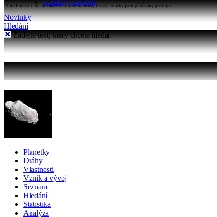
Katalogy objektů
Tato funkce je na stránkách Astronomia nová, testové otázky jsou přidávány postupně...
Novinky
Hledání
Zadejte text, který chcete hledat
Planetky
Dráhy
Vlastnosti
Vznik a vývoj
Seznam
Hledání
Statistika
Analýza