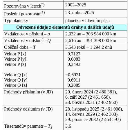
*)
2002–2025
Pozorována v letech
*)
23. dubna 2025
Poslední pozorování
Typ planetky
planetka v hlavním pásu
Odvozené údaje z elementů dráhy a dalších údajů
Vzdálenost v přísluní –
q
2,032 au – 303 984 000 km
Vzdálenost v odsluní –
Q
2,616 au – 391 398 000 km
Oběžná doba –
T
3,543 roků – 1 294,2 dnů
Vektor P [x]
0,7127
Vektor P [y]
0,6083
Vektor P [z]
0,3493
Vektor Q [x]
−0,6921
Vektor Q [y]
0,6911
Vektor Q [z]
0,2085
Průchody přísluním (v
JD
)
20. února 2024
(2 460 361),
6. září 2027
(2 461 656),
23. března 2031
(2 462 950)
Průchody odsluním (v
JD
)
28. listopadu 2025
(2 461 008),
14. června 2029
(2 462 303),
29. prosince 2032
(2 463 597)
Tisserandův parametr –
T
3,6
J