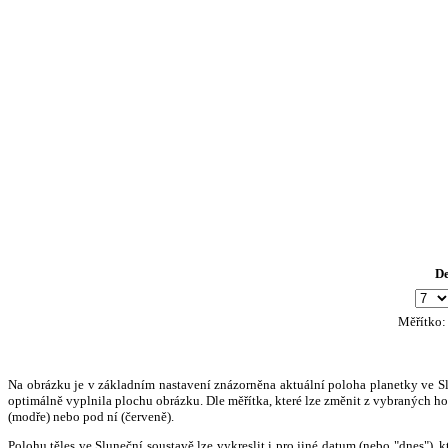
D
Měřítko
Na obrázku je v základním nastavení znázorněna aktuální poloha planetky ve Slun
optimálně vyplnila plochu obrázku. Dle měřítka, které lze změnit z vybraných hod
(modře) nebo pod ní (červeně).
Polohu těles ve Sluneční soustavě lze vykreslit i pro jiné datum (nebo "dnes")