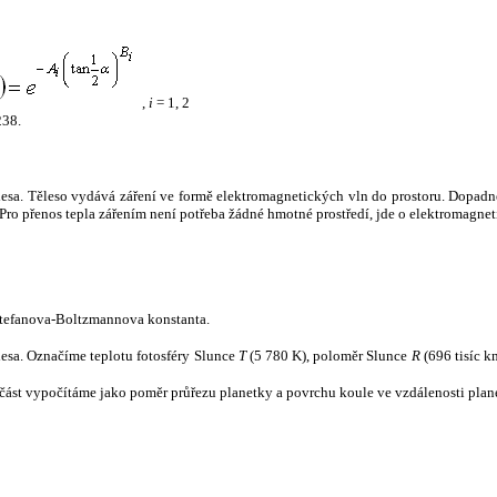
,
i
= 1, 2
238.
tělesa. Těleso vydává záření ve formě elektromagnetických vln do prostoru. Dopadne-l
u. Pro přenos tepla zářením není potřeba žádné hmotné prostředí, jde o elektromagnet
tefanova-Boltzmannova konstanta.
tělesa. Označíme teplotu fotosféry Slunce
T
(5 780 K), poloměr Slunce
R
(696 tisíc k
část vypočítáme jako poměr průřezu planetky a povrchu koule ve vzdálenosti plane