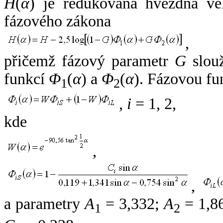
H
(
α
) je redukovaná hvězdná vel
fázového zákona
,
přičemž fázový parametr
G
slouž
funkcí
Φ
(
α
) a
Φ
(
α
). Fázovou fu
1
2
,
i
= 1, 2,
kde
,
,
a parametry
A
= 3,332;
A
= 1,8
1
2