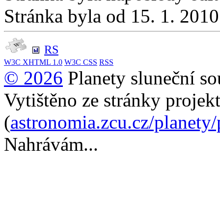
Stránka byla od 15. 1. 201
RS
W3C
XHTML 1.0
W3C
CSS
RSS
© 2026
Planety sluneční so
Vytištěno ze stránky projek
(
astronomia.zcu.cz/planety
Nahrávám...