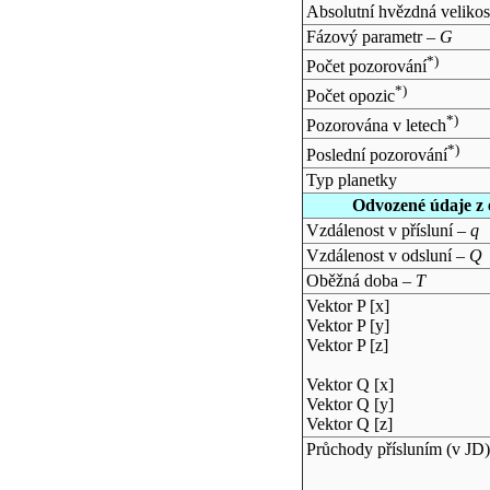
Absolutní hvězdná velikos
Fázový parametr –
G
*)
Počet pozorování
*)
Počet opozic
*)
Pozorována v letech
*)
Poslední pozorování
Typ planetky
Odvozené údaje z 
Vzdálenost v přísluní –
q
Vzdálenost v odsluní –
Q
Oběžná doba –
T
Vektor P [x]
Vektor P [y]
Vektor P [z]
Vektor Q [x]
Vektor Q [y]
Vektor Q [z]
Průchody přísluním (v
JD
)