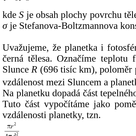
kde
S
je obsah plochy povrchu těl
σ
je Stefanova-Boltzmannova kons
Uvažujeme, že planetka i fotosfér
černá tělesa. Označíme teplotu 
Slunce
R
(696 tisíc km), poloměr
vzdálenost mezi Sluncem a plane
Na planetku dopadá část tepelnéh
Tuto část vypočítáme jako pomě
vzdálenosti planetky, tzn.