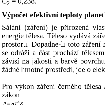
C
= 0,238.
2
Výpočet efektivní teploty plan
Sálání (záření) je přirozená vla
energie tělesa. Těleso vydává zá
prostoru. Dopadne-li toto záření n
se odráží a část prochází tělesem
závisí na jakosti a barvě povrch
žádné hmotné prostředí, jde o ele
Pro výkon záření černého tělesa
zákon