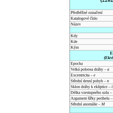
Předběžné označení
Katalogové číslo
Název
Kdy
Kde
Kým
E
(Ekv
Epocha
Velká poloosa dráhy –
a
Excentricita –
e
Střední denní pohyb –
n
Sklon dráhy k ekliptice –
i
Délka vzestupného uzlu –
Argument šířky perihelu 
Střední anomálie –
M