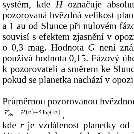
systém, kde
H
označuje absolut
pozorovaná hvězdná velikost plan
a 1 au od Slunce při nulovém fá
souvisí s efektem zjasnění v opoz
o 0,3 mag. Hodnota
G
není zná
používá hodnota 0,15. Fázový úh
k pozorovateli a směrem ke Slunc
pokud se planetka nachází v opozi
Průměrnou pozorovanou hvězdnou 
,
kde
r
je vzdálenost planetky od