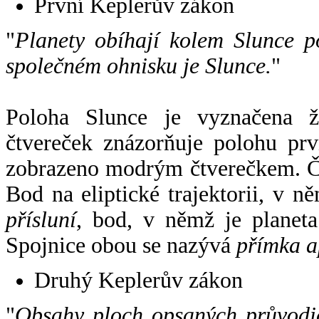
První Keplerův zákon
"
Planety obíhají kolem Slunce p
společném ohnisku je Slunce.
"
Poloha Slunce je vyznačena 
čtvereček znázorňuje polohu pr
zobrazeno modrým čtverečkem. Če
Bod na eliptické trajektorii, v n
přísluní
, bod, v němž je planet
Spojnice obou se nazývá
přímka a
Druhý Keplerův zákon
"
Obsahy ploch opsaných průvodič