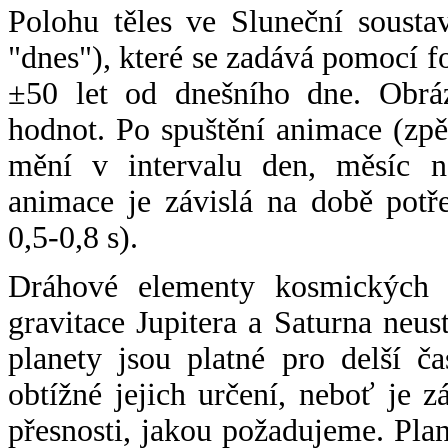
Polohu těles ve Sluneční sousta
"dnes"), které se zadává pomocí 
±50 let od dnešního dne. Obráz
hodnot. Po spuštění animace (zpě
mění v intervalu den, měsíc ne
animace je závislá na době potř
0,5-0,8 s).
Dráhové elementy kosmických t
gravitace Jupitera a Saturna neu
planety jsou platné pro delší č
obtížné jejich určení, neboť je 
přesnosti, jakou požadujeme. Pla