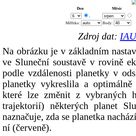
Den
Měsíc
.
Měřítko:
Body
:
Zdroj dat:
IAU
Na obrázku je v základním nastav
ve Sluneční soustavě v rovině ek
podle vzdálenosti planetky v odsl
planetky vykreslila a optimálně
které lze změnit z vybraných h
trajektorií) některých planet Sl
naznačuje, zda se planetka nacház
ní (červeně).