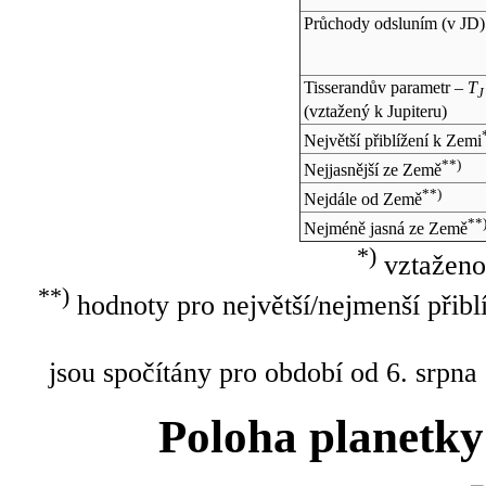
Průchody odsluním (v
JD
)
Tisserandův parametr –
T
J
(vztažený k Jupiteru)
Největší přiblížení k Zemi
**)
Nejjasnější ze Země
**)
Nejdále od Země
**
Nejméně jasná ze Země
*)
vztaženo
**)
hodnoty pro největší/nejmenší přibl
jsou spočítány pro období od 6. srpna
Poloha planetky