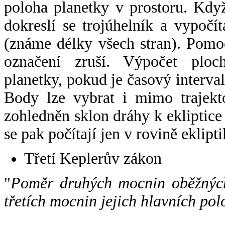
poloha planetky v prostoru. Kdy
dokreslí se trojúhelník a vypoč
(známe délky všech stran). Pomo
označení zruší. Výpočet ploch
planetky, pokud je časový interval
Body lze vybrat i mimo trajekto
zohledněn sklon dráhy k ekliptice
se pak počítají jen v rovině eklipti
Třetí Keplerův zákon
"
Poměr druhých mocnin oběžných
třetích mocnin jejich hlavních pol