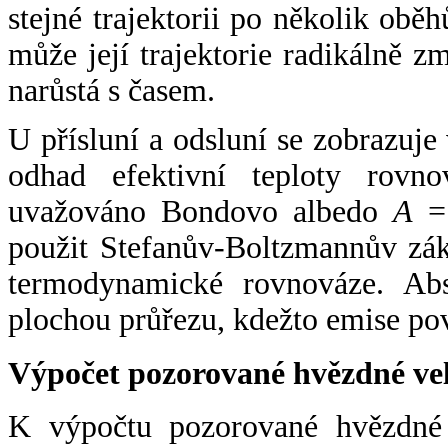
stejné trajektorii po několik oběh
může její trajektorie radikálně zm
narůstá s časem.
U přísluní a odsluní se zobrazuje
odhad efektivní teploty rovno
uvažováno Bondovo albedo
A
= 
použit Stefanův-Boltzmannův zák
termodynamické rovnováze. Abs
plochou průřezu, kdežto emise po
Výpočet pozorované hvězdné ve
K výpočtu pozorované hvězdné v