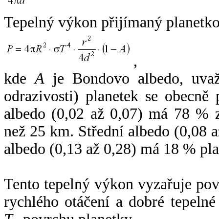
Tepelný výkon přijímaný planetko
,
kde
A
je Bondovo albedo, uvaž
odrazivosti) planetek se obecně
albedo (0,02 až 0,07) má 78 % z
než 25 km. Střední albedo (0,08 
albedo (0,13 až 0,28) má 18 % pla
Tento tepelný výkon vyzařuje po
rychlého otáčení a dobré tepelné