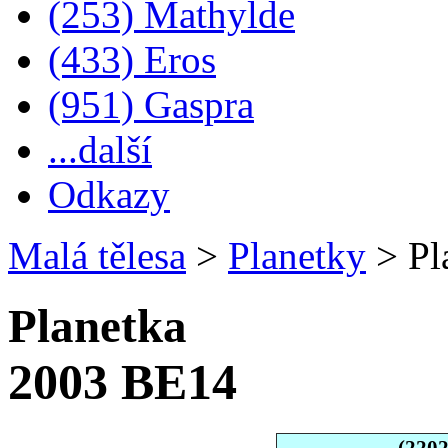
(253) Mathylde
(433) Eros
(951) Gaspra
...další
Odkazy
Malá tělesa
>
Planetky
>
Pl
Planetka
2003 BE14
(220