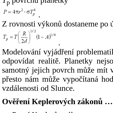
T
povrchu planetky
p
.
Z rovnosti výkonů dostaneme po 
.
Modelování vyjádření problemati
odpovídat realitě. Planetky nejso
samotný jejich povrch může mít v
přesto nám může vypočítaná hodn
vzdálenosti od Slunce.
Ověření Keplerových zákonů …