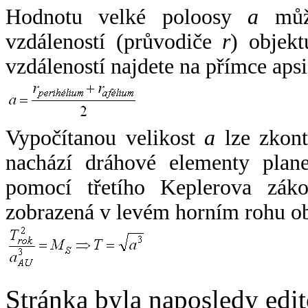
Hodnotu velké poloosy
a
může
vzdáleností (průvodiče
r
) objekt
vzdáleností najdete na přímce apsi
Vypočítanou velikost
a
lze zkont
nachází dráhové elementy plane
pomocí třetího Keplerova zák
zobrazená v levém horním rohu o
Stránka byla naposledy edi