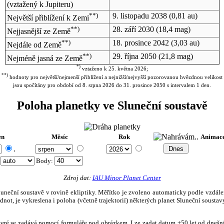
(vztažený k Jupiteru)
**)
9. listopadu 2038
(0,81 au)
Největší přiblížení k Zemi
**)
28. září 2030
(18,4 mag)
Nejjasnější ze Země
**)
18. prosince 2042
(3,03 au)
Nejdále od Země
**)
29. října 2050
(21,8 mag)
Nejméně jasná ze Země
*)
vztaženo k 25. května 2026;
**)
hodnoty pro největší/nejmenší přiblížení a nejnižší/nejvyšší pozorovanou hvězdnou velikost
jsou spočítány pro období od 8. srpna 2026 do 31. prosince 2050 s intervalem 1 den.
Poloha planetky ve Sluneční soustavě
en
Měsíc
Rok
Animac
.
:
Body
:
Zdroj dat:
IAU Minor Planet Center
eční soustavě v rovině ekliptiky. Měřítko je zvoleno automaticky podle vzdálenost
not, je vykreslena i poloha (včetně trajektorií) některých planet Sluneční soustavy
, které se zadává pomocí formuláře pod obrázkem. Lze zadat datum ±50 let od dneš