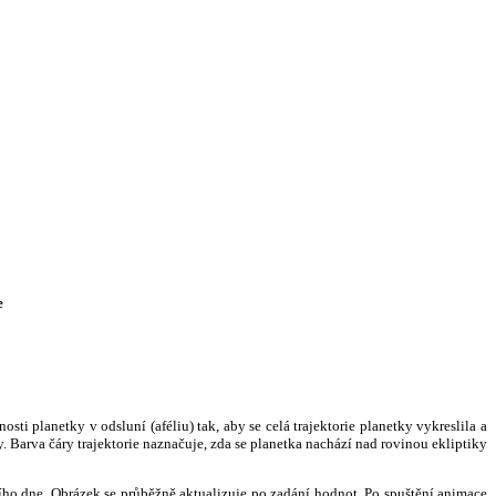
e
i planetky v odsluní (aféliu) tak, aby se celá trajektorie planetky vykreslila a
. Barva čáry trajektorie naznačuje, zda se planetka nachází nad rovinou ekliptiky
ního dne. Obrázek se průběžně aktualizuje po zadání hodnot. Po spuštění animace