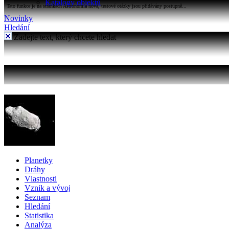
Katalogy objektů
Tato funkce je na stránkách Astronomia nová, testové otázky jsou přidávány postupně...
Novinky
Hledání
Zadejte text, který chcete hledat
Planetky
Dráhy
Vlastnosti
Vznik a vývoj
Seznam
Hledání
Statistika
Analýza