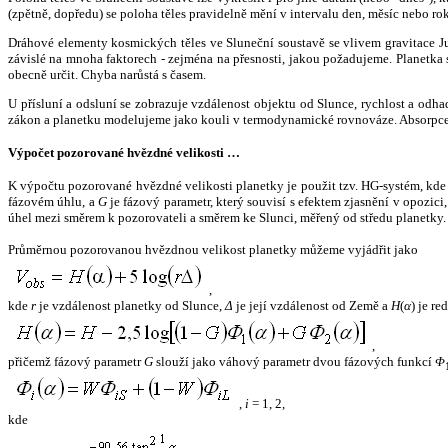
(zpětně, dopředu) se poloha těles pravidelně mění v intervalu den, měsíc nebo ro
Dráhové elementy kosmických těles ve Sluneční soustavě se vlivem gravitace Jup
závislé na mnoha faktorech - zejména na přesnosti, jakou požadujeme. Planetka se
obecně určit. Chyba narůstá s časem.
U přísluní a odsluní se zobrazuje vzdálenost objektu od Slunce, rychlost a od
zákon a planetku modelujeme jako kouli v termodynamické rovnováze. Absorpce 
Výpočet pozorované hvězdné velikosti …
K výpočtu pozorované hvězdné velikosti planetky je použit tzv. HG-systém, kd
fázovém úhlu, a
G
je fázový parametr, který souvisí s efektem zjasnění v opozic
úhel mezi směrem k pozorovateli a směrem ke Slunci, měřený od středu planetky. 
Průměrnou pozorovanou hvězdnou velikost planetky můžeme vyjádřit jako
,
kde
r
je vzdálenost planetky od Slunce,
Δ
je její vzdálenost od Země a
H
(
α
) je r
,
přičemž fázový parametr
G
slouží jako váhový parametr dvou fázových funkcí
Φ
,
i
= 1, 2,
kde