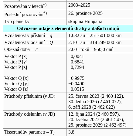
*)
2003–2025
Pozorována v letech
*)
26. prosince 2025
Poslední pozorování
Typ planetky
skupina Hungaria
Odvozené údaje z elementů dráhy a dalších údajů
Vzdálenost v přísluní –
q
1,682 au – 251 601 000 km
Vzdálenost v odsluní –
Q
2,101 au – 314 249 000 km
Oběžná doba –
T
2,601 roků – 950,0 dnů
Vektor P [x]
0,0041
Vektor P [y]
0,6841
Vektor P [z]
0,7294
Vektor Q [x]
−0,9975
Vektor Q [y]
−0,0490
Vektor Q [z]
0,0515
Průchody přísluním (v
JD
)
25. června 2023
(2 460 122),
30. ledna 2026
(2 461 072),
6. září 2028
(2 462 022)
Průchody odsluním (v
JD
)
12. října 2024
(2 460 597),
20. května 2027
(2 461 547),
25. prosince 2029
(2 462 497)
Tisserandův parametr –
T
3,8
J