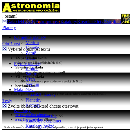
..ostatní
Galaxie
Hvězdy
Astronomové
Katalogy
Kosmické lety
Astrofoto
Planety
Kamenné planety
Merkur
Obtížnost
Venuše
Vyberte obtížnost textu
Země
ZŠ - základní škola
Mars
Plynné planety
(vhodné pro žáky základních škol)
SŠ - střední škola
Jupiter
(vhodné pro studenty středních škol)
Saturn
VŠ - vysoká škola
Uran
(rozšířené informace pro studenty vysokých škol)
Neptun
bez omezení
Malá tělesa
Tato funkce je na stránkách Astronomia nová a texty zatím nejsou označené obtížností...
Trpasličí planety
Planetky
Testy
Komety
Zvolte oblast, ze které chcete otestovat
Katalogy
ze zvoleného tématu
Seznam planetek
(Planetky)
z celého projektu
(Planety)
Katalogy exoplanet
Katalogy hvězd
Bude zobrazeno max. 10 otázek se čtyřmi odpověďmi, z nichž je právě jedna správná.