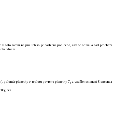
i toto záření na jiné těleso, je částečně pohlceno, část se odráží a část prochází
ické vlnění.
m), poloměr planetky
r
, teplotu povrchu planetky
T
a vzdálenost mezi Sluncem a
p
tky, tzn.