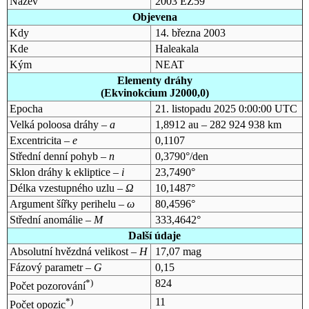
Název
2003 EZ59
Objevena
Kdy
14. března 2003
Kde
Haleakala
Kým
NEAT
Elementy dráhy
(Ekvinokcium J2000,0)
Epocha
21. listopadu 2025 0:00:00 UTC
Velká poloosa dráhy –
a
1,8912 au – 282 924 938 km
Excentricita –
e
0,1107
Střední denní pohyb –
n
0,3790°/den
Sklon dráhy k ekliptice –
i
23,7490°
Délka vzestupného uzlu –
Ω
10,1487°
Argument šířky perihelu –
ω
80,4596°
Střední anomálie –
M
333,4642°
Další údaje
Absolutní hvězdná velikost –
H
17,07 mag
Fázový parametr –
G
0,15
*)
824
Počet pozorování
*)
11
Počet opozic