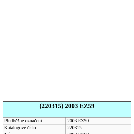
(220315) 2003 EZ59
Předběžné označení
2003 EZ59
Katalogové číslo
220315