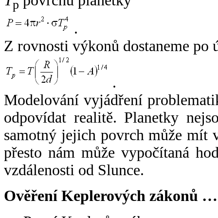
T
povrchu planetky
p
.
Z rovnosti výkonů dostaneme po 
.
Modelování vyjádření problemati
odpovídat realitě. Planetky nejso
samotný jejich povrch může mít v
přesto nám může vypočítaná hodn
vzdálenosti od Slunce.
Ověření Keplerových zákonů …