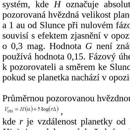
systém, kde
H
označuje absolut
pozorovaná hvězdná velikost plan
a 1 au od Slunce při nulovém fá
souvisí s efektem zjasnění v opoz
o 0,3 mag. Hodnota
G
není zná
používá hodnota 0,15. Fázový úh
k pozorovateli a směrem ke Slunc
pokud se planetka nachází v opozi
Průměrnou pozorovanou hvězdnou 
,
kde
r
je vzdálenost planetky od