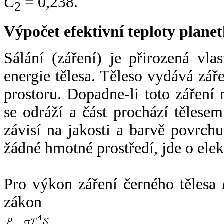
C
= 0,238.
2
Výpočet efektivní teploty plan
Sálání (záření) je přirozená vla
energie tělesa. Těleso vydává zá
prostoru. Dopadne-li toto záření n
se odráží a část prochází tělesem
závisí na jakosti a barvě povrch
žádné hmotné prostředí, jde o ele
Pro výkon záření černého tělesa
zákon