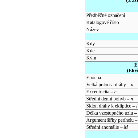
Předběžné označení
Katalogové číslo
Název
Kdy
Kde
Kým
E
(Ekv
Epocha
Velká poloosa dráhy –
a
Excentricita –
e
Střední denní pohyb –
n
Sklon dráhy k ekliptice –
i
Délka vzestupného uzlu –
Argument šířky perihelu 
Střední anomálie –
M