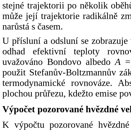
stejné trajektorii po několik oběh
může její trajektorie radikálně zm
narůstá s časem.
U přísluní a odsluní se zobrazuje
odhad efektivní teploty rovno
uvažováno Bondovo albedo
A
= 
použit Stefanův-Boltzmannův zák
termodynamické rovnováze. Abs
plochou průřezu, kdežto emise po
Výpočet pozorované hvězdné ve
K výpočtu pozorované hvězdné v