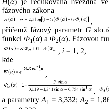
H
(
α
) je redukovaná hvězdná vel
fázového zákona
,
přičemž fázový parametr
G
slouž
funkcí
Φ
(
α
) a
Φ
(
α
). Fázovou fu
1
2
,
i
= 1, 2,
kde
,
,
a parametry
A
= 3,332;
A
= 1,8
1
2