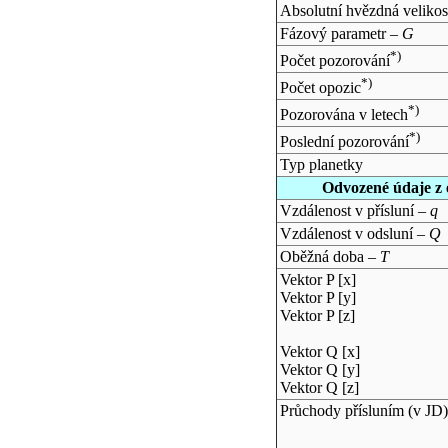
Absolutní hvězdná velikos
Fázový parametr –
G
*)
Počet pozorování
*)
Počet opozic
*)
Pozorována v letech
*)
Poslední pozorování
Typ planetky
Odvozené údaje z 
Vzdálenost v přísluní –
q
Vzdálenost v odsluní –
Q
Oběžná doba –
T
Vektor P [x]
Vektor P [y]
Vektor P [z]
Vektor Q [x]
Vektor Q [y]
Vektor Q [z]
Průchody přísluním (v
JD
)