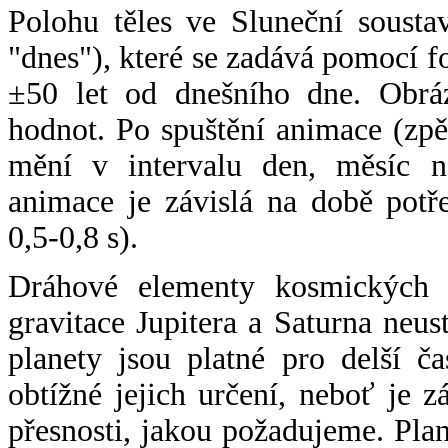
Polohu těles ve Sluneční sousta
"dnes"), které se zadává pomocí 
±50 let od dnešního dne. Obráz
hodnot. Po spuštění animace (zpě
mění v intervalu den, měsíc ne
animace je závislá na době potř
0,5-0,8 s).
Dráhové elementy kosmických t
gravitace Jupitera a Saturna neu
planety jsou platné pro delší č
obtížné jejich určení, neboť je 
přesnosti, jakou požadujeme. Pla