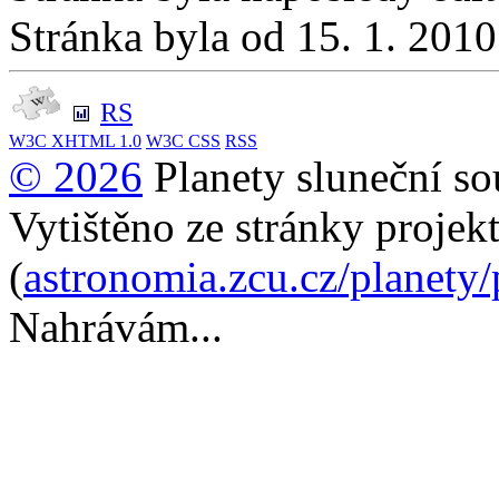
Stránka byla od 15. 1. 201
RS
W3C
XHTML 1.0
W3C
CSS
RSS
© 2026
Planety sluneční so
Vytištěno ze stránky projek
(
astronomia.zcu.cz/planety
Nahrávám...