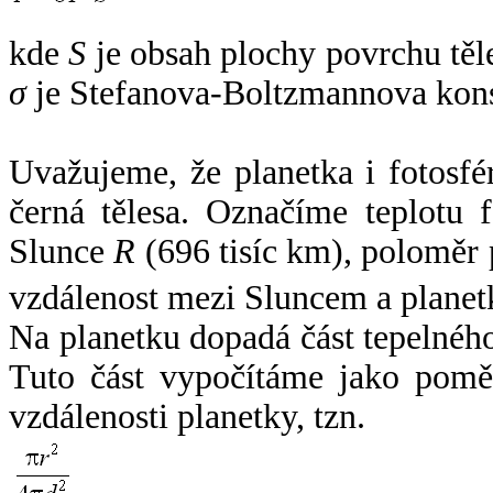
kde
S
je obsah plochy povrchu těl
σ
je Stefanova-Boltzmannova kons
Uvažujeme, že planetka i fotosfér
černá tělesa. Označíme teplotu 
Slunce
R
(696 tisíc km), poloměr
vzdálenost mezi Sluncem a plane
Na planetku dopadá část tepelnéh
Tuto část vypočítáme jako pomě
vzdálenosti planetky, tzn.