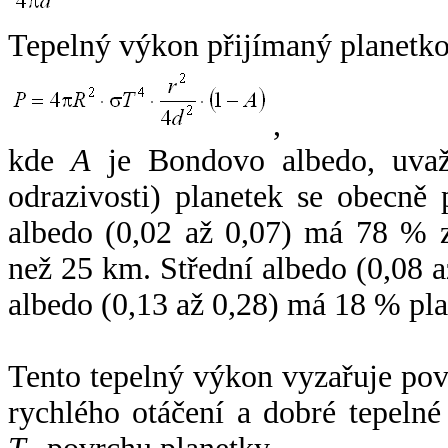
Tepelný výkon přijímaný planetko
,
kde
A
je Bondovo albedo, uvaž
odrazivosti) planetek se obecně
albedo (0,02 až 0,07) má 78 % z
než 25 km. Střední albedo (0,08 
albedo (0,13 až 0,28) má 18 % pla
Tento tepelný výkon vyzařuje po
rychlého otáčení a dobré tepelné