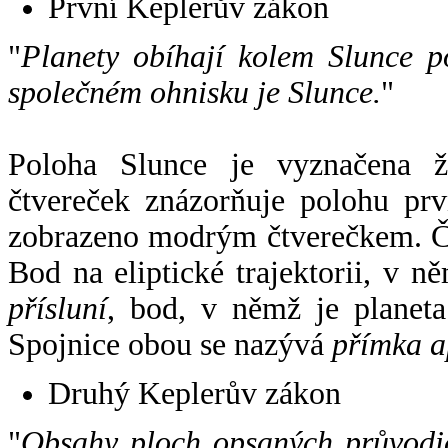
První Keplerův zákon
"
Planety obíhají kolem Slunce p
společném ohnisku je Slunce.
"
Poloha Slunce je vyznačena 
čtvereček znázorňuje polohu pr
zobrazeno modrým čtverečkem. Če
Bod na eliptické trajektorii, v n
přísluní
, bod, v němž je planet
Spojnice obou se nazývá
přímka a
Druhý Keplerův zákon
"
Obsahy ploch opsaných průvodič