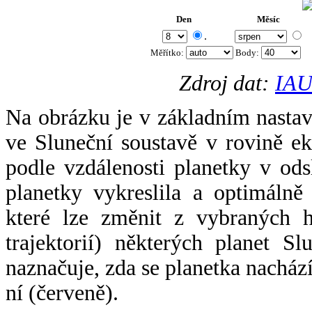
Den
Měsíc
.
Měřítko:
Body
:
Zdroj dat:
IAU
Na obrázku je v základním nastav
ve Sluneční soustavě v rovině ek
podle vzdálenosti planetky v odsl
planetky vykreslila a optimálně
které lze změnit z vybraných h
trajektorií) některých planet Sl
naznačuje, zda se planetka nacház
ní (červeně).