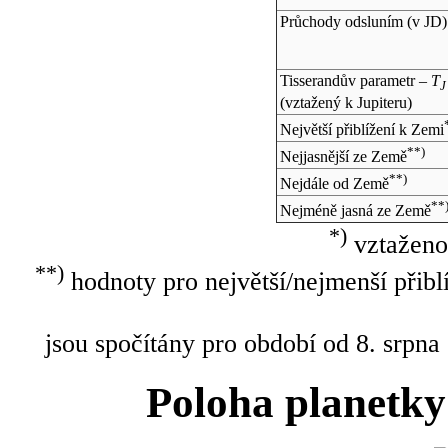
Průchody odsluním (v
JD
)
Tisserandův parametr –
T
J
(vztažený k Jupiteru)
Největší přiblížení k Zemi
**)
Nejjasnější ze Země
**)
Nejdále od Země
**
Nejméně jasná ze Země
*)
vztaženo
**)
hodnoty pro největší/nejmenší přibl
jsou spočítány pro období od 8. srpna
Poloha planetky