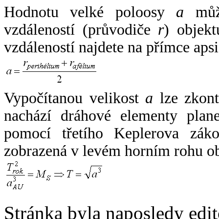
Hodnotu velké poloosy
a
může
vzdáleností (průvodiče
r
) objekt
vzdáleností najdete na přímce apsi
Vypočítanou velikost
a
lze zkont
nachází dráhové elementy plane
pomocí třetího Keplerova zák
zobrazená v levém horním rohu o
Stránka byla naposledy edi