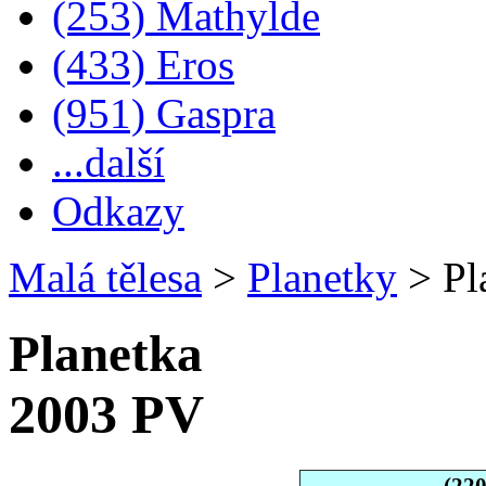
(253) Mathylde
(433) Eros
(951) Gaspra
...další
Odkazy
Malá tělesa
>
Planetky
>
Pl
Planetka
2003 PV
(22