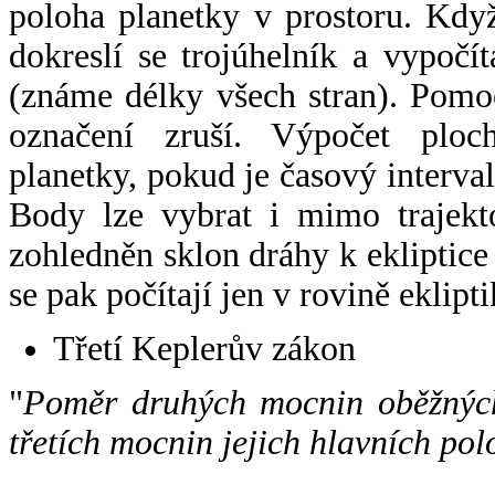
poloha planetky v prostoru. Kdy
dokreslí se trojúhelník a vypoč
(známe délky všech stran). Pomo
označení zruší. Výpočet ploch
planetky, pokud je časový interval
Body lze vybrat i mimo trajekto
zohledněn sklon dráhy k ekliptice
se pak počítají jen v rovině eklipti
Třetí Keplerův zákon
"
Poměr druhých mocnin oběžných
třetích mocnin jejich hlavních pol