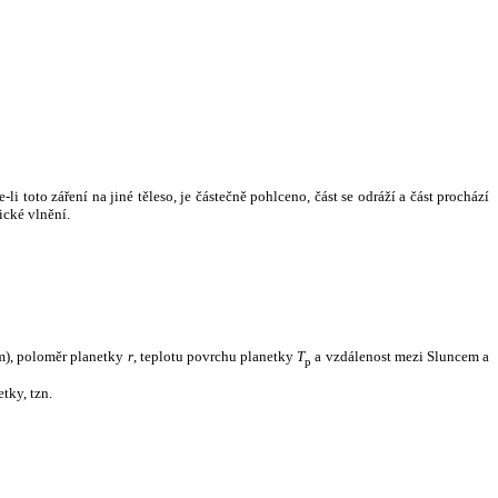
i toto záření na jiné těleso, je částečně pohlceno, část se odráží a část prochází
ické vlnění.
m), poloměr planetky
r
, teplotu povrchu planetky
T
a vzdálenost mezi Sluncem a
p
tky, tzn.