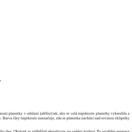
e
i planetky v odsluní (aféliu) tak, aby se celá trajektorie planetky vykreslila a
. Barva čáry trajektorie naznačuje, zda se planetka nachází nad rovinou ekliptiky
ního dne. Obrázek se průběžně aktualizuje po zadání hodnot. Po spuštění animace