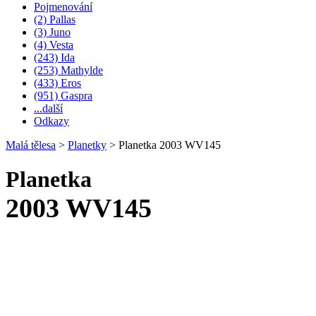
Pojmenování
(2) Pallas
(3) Juno
(4) Vesta
(243) Ida
(253) Mathylde
(433) Eros
(951) Gaspra
...další
Odkazy
Malá tělesa
>
Planetky
>
Planetka 2003 WV145
Planetka
2003 WV145