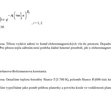
,
i
= 1, 2
238.
tělesa. Těleso vydává záření ve formě elektromagnetických vln do prostoru. Dopadne-l
u. Pro přenos tepla zářením není potřeba žádné hmotné prostředí, jde o elektromagnet
tefanova-Boltzmannova konstanta.
tělesa. Označíme teplotu fotosféry Slunce
T
(5 780 K), poloměr Slunce
R
(696 tisíc k
část vypočítáme jako poměr průřezu planetky a povrchu koule ve vzdálenosti plane