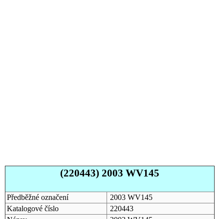
(220443) 2003 WV145
Předběžné označení
2003 WV145
Katalogové číslo
220443