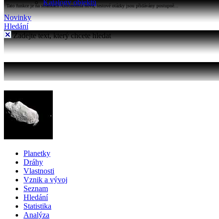
Katalogy objektů
Tato funkce je na stránkách Astronomia nová, testové otázky jsou přidávány postupně...
Novinky
Hledání
Zadejte text, který chcete hledat
Planetky
Dráhy
Vlastnosti
Vznik a vývoj
Seznam
Hledání
Statistika
Analýza