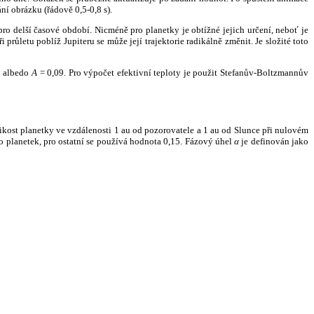
ní obrázku (řádově 0,5-0,8 s).
ro delší časové období. Nicméně pro planetky je obtížné jejich určení, neboť je
růletu poblíž Jupiteru se může její trajektorie radikálně změnit. Je složité toto
o albedo
A
= 0,09. Pro výpočet efektivní teploty je použit Stefanův-Boltzmannův
kost planetky ve vzdálenosti 1 au od pozorovatele a 1 au od Slunce při nulovém
planetek, pro ostatní se používá hodnota 0,15. Fázový úhel
α
je definován jako