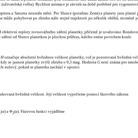
k (uživatelská volba). Rychlost animace je závislá na době potřebné pro vygenerová
itera a Saturna neustále mění. Pro Slunce (potažmo Zemi) a planety jsou platné p
 může pohybovat po zhruba stále stejné trajektorii po několik oběhů, nicméně při p
had efektivní teploty rovnovážného záření planetky, přičemž je uvažováno Bondov
záření od Slunce planetkou je plochou průřezu, kdežto emise povrchem koule.
e
H
označuje absolutní hvězdnou velikost planetky, což je pozorovaná hvězdná veli
i, kdy se jasnost planetky zvýší zhruba o 0,3 mag. Hodnota
G
není známa pro mnoho 
Je nulový, pokud se planetka nachází v opozici.
edukovaná hvězdná velikost. Její velikost vypočteme pomocí fázového zákona
(
α
) a
Φ
(
α
). Fázovou funkci vyjádříme
1
2