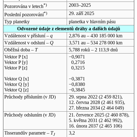
*)
2003–2025
Pozorována v letech
*)
29. září 2025
Poslední pozorování
Typ planetky
planetka v hlavním pásu
Odvozené údaje z elementů dráhy a dalších údajů
Vzdálenost v přísluní –
q
2,876 au – 430 185 000 km
Vzdálenost v odsluní –
Q
3,571 au – 534 278 000 km
Oběžná doba –
T
5,788 roků – 2 113,9 dnů
Vektor P [x]
−0,9071
Vektor P [y]
0,2716
Vektor P [z]
0,3215
Vektor Q [x]
−0,3871
Vektor Q [y]
−0,8380
Vektor Q [z]
−0,3845
Průchody přísluním (v
JD
)
29. srpna 2022
(2 459 821),
12. června 2028
(2 461 935),
27. března 2034
(2 464 049)
Průchody odsluním (v
JD
)
21. července 2025
(2 460 878),
5. května 2031
(2 462 992),
16. února 2037
(2 465 106)
Tisserandův parametr –
T
3,2
J