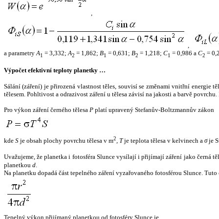
,
,
a parametry
A
= 3,332;
A
= 1,862;
B
= 0,631;
B
= 1,218;
C
= 0,986 a
C
= 0,
1
2
1
2
1
2
Výpočet efektivní teploty planetky …
Sálání (záření) je přirozená vlastnost těles, souvisí se změnami vnitřní energie 
tělesem. Pohltivost a odrazivost záření u tělesa závisí na jakosti a barvě povrch
Pro výkon záření černého tělesa
P
platí upravený Stefanův-Boltzmannův zákon
2
kde
S
je obsah plochy povrchu tělesa v m
,
T
je teplota tělesa v kelvinech a
σ
je S
Uvažujeme, že planetka i fotosféra Slunce vysílají i přijímají záření jako černá 
planetkou
d
.
Na planetku dopadá část tepelného záření vyzařovaného fotosférou Slunce. Tuto 
Tepelný výkon přijímaný planetkou od fotosféry Slunce je