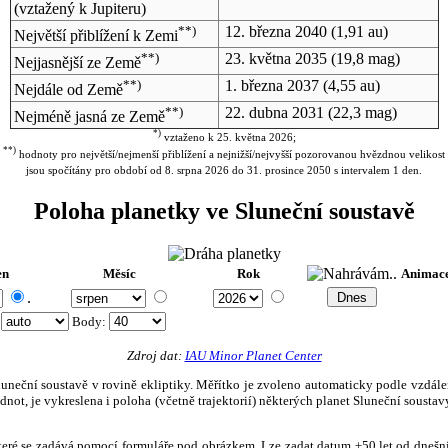
(vztažený k Jupiteru)
**)
12. března 2040
(1,91 au)
Největší přiblížení k Zemi
**)
23. května 2035
(19,8 mag)
Nejjasnější ze Země
**)
1. března 2037
(4,55 au)
Nejdále od Země
**)
22. dubna 2031
(22,3 mag)
Nejméně jasná ze Země
*)
vztaženo k 25. května 2026;
**)
hodnoty pro největší/nejmenší přiblížení a nejnižší/nejvyšší pozorovanou hvězdnou velikost
jsou spočítány pro období od 8. srpna 2026 do 31. prosince 2050 s intervalem 1 den.
Poloha planetky ve Sluneční soustavě
en
Měsíc
Rok
Animac
.
:
Body
:
Zdroj dat:
IAU Minor Planet Center
eční soustavě v rovině ekliptiky. Měřítko je zvoleno automaticky podle vzdálenost
not, je vykreslena i poloha (včetně trajektorií) některých planet Sluneční soustavy
, které se zadává pomocí formuláře pod obrázkem. Lze zadat datum ±50 let od dneš