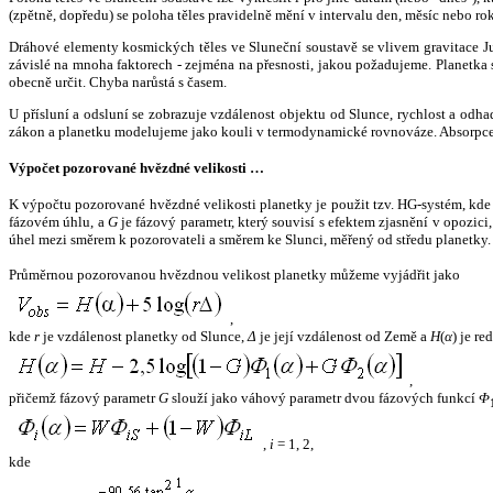
(zpětně, dopředu) se poloha těles pravidelně mění v intervalu den, měsíc nebo ro
Dráhové elementy kosmických těles ve Sluneční soustavě se vlivem gravitace Jup
závislé na mnoha faktorech - zejména na přesnosti, jakou požadujeme. Planetka se
obecně určit. Chyba narůstá s časem.
U přísluní a odsluní se zobrazuje vzdálenost objektu od Slunce, rychlost a od
zákon a planetku modelujeme jako kouli v termodynamické rovnováze. Absorpce 
Výpočet pozorované hvězdné velikosti …
K výpočtu pozorované hvězdné velikosti planetky je použit tzv. HG-systém, kd
fázovém úhlu, a
G
je fázový parametr, který souvisí s efektem zjasnění v opozic
úhel mezi směrem k pozorovateli a směrem ke Slunci, měřený od středu planetky. 
Průměrnou pozorovanou hvězdnou velikost planetky můžeme vyjádřit jako
,
kde
r
je vzdálenost planetky od Slunce,
Δ
je její vzdálenost od Země a
H
(
α
) je r
,
přičemž fázový parametr
G
slouží jako váhový parametr dvou fázových funkcí
Φ
,
i
= 1, 2,
kde