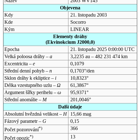
Název
2003 WV145
Objevena
Kdy
21. listopadu 2003
Kde
Socorro
Kým
LINEAR
Elementy dráhy
(Ekvinokcium J2000,0)
Epocha
21. listopadu 2025 0:00:00 UTC
Velká poloosa dráhy –
a
3,2235 au – 482 231 474 km
Excentricita –
e
0,1079
Střední denní pohyb –
n
0,1703°/den
Sklon dráhy k ekliptice –
i
10,8323°
Délka vzestupného uzlu –
Ω
61,3867°
Argument šířky perihelu –
ω
95,9371°
Střední anomálie –
M
201,0046°
Další údaje
Absolutní hvězdná velikost –
H
15,66 mag
Fázový parametr –
G
0,15
*)
366
Počet pozorování
*)
13
Počet opozic