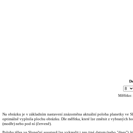
D
Měřítko
Na obrázku je v základním nastavení znázorněna aktuální poloha planetky ve Slun
optimálně vyplnila plochu obrázku. Dle měřítka, které lze změnit z vybraných hod
(modře) nebo pod ní (červeně).
Polohu těles ve Sluneční soustavě lze vykreslit i pro jiné datum (nebo "dnes")