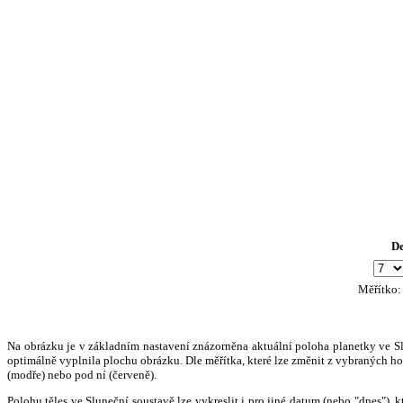
D
Měřítko
Na obrázku je v základním nastavení znázorněna aktuální poloha planetky ve Slun
optimálně vyplnila plochu obrázku. Dle měřítka, které lze změnit z vybraných hod
(modře) nebo pod ní (červeně).
Polohu těles ve Sluneční soustavě lze vykreslit i pro jiné datum (nebo "dnes")