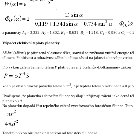
,
,
a parametry
A
= 3,332;
A
= 1,862;
B
= 0,631;
B
= 1,218;
C
= 0,986 a
C
= 0,
1
2
1
2
1
2
Výpočet efektivní teploty planetky …
Sálání (záření) je přirozená vlastnost těles, souvisí se změnami vnitřní energie 
tělesem. Pohltivost a odrazivost záření u tělesa závisí na jakosti a barvě povrch
Pro výkon záření černého tělesa
P
platí upravený Stefanův-Boltzmannův zákon
2
kde
S
je obsah plochy povrchu tělesa v m
,
T
je teplota tělesa v kelvinech a
σ
je S
Uvažujeme, že planetka i fotosféra Slunce vysílají i přijímají záření jako černá 
planetkou
d
.
Na planetku dopadá část tepelného záření vyzařovaného fotosférou Slunce. Tuto 
Tepelný výkon přijímaný planetkou od fotosféry Slunce je