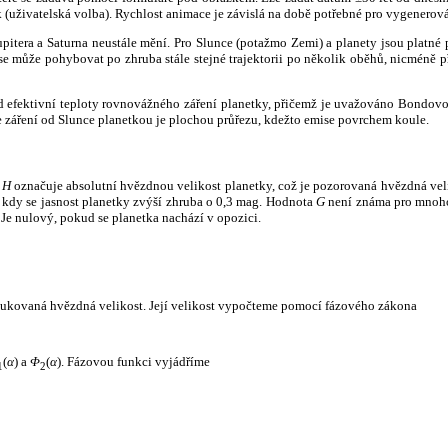
k (uživatelská volba). Rychlost animace je závislá na době potřebné pro vygenerová
itera a Saturna neustále mění. Pro Slunce (potažmo Zemi) a planety jsou platné p
 může pohybovat po zhruba stále stejné trajektorii po několik oběhů, nicméně při p
had efektivní teploty rovnovážného záření planetky, přičemž je uvažováno Bondov
záření od Slunce planetkou je plochou průřezu, kdežto emise povrchem koule.
e
H
označuje absolutní hvězdnou velikost planetky, což je pozorovaná hvězdná veli
i, kdy se jasnost planetky zvýší zhruba o 0,3 mag. Hodnota
G
není známa pro mnoho 
Je nulový, pokud se planetka nachází v opozici.
edukovaná hvězdná velikost. Její velikost vypočteme pomocí fázového zákona
(
α
) a
Φ
(
α
). Fázovou funkci vyjádříme
1
2