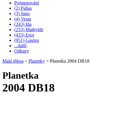
Pojmenování
(2) Pallas
(3) Juno
(4) Vesta
(243) Ida
(253) Mathylde
(433) Eros
(951) Gaspra
...další
Odkazy
Malá tělesa
>
Planetky
>
Planetka 2004 DB18
Planetka
2004 DB18