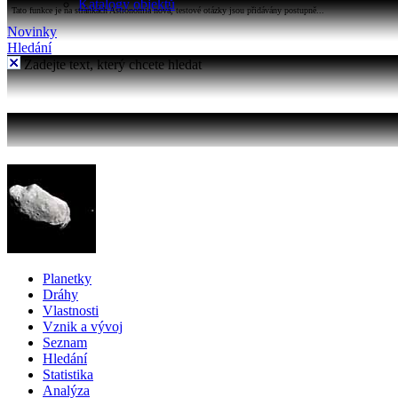
Katalogy objektů
Tato funkce je na stránkách Astronomia nová, testové otázky jsou přidávány postupně...
Novinky
Hledání
Zadejte text, který chcete hledat
Planetky
Dráhy
Vlastnosti
Vznik a vývoj
Seznam
Hledání
Statistika
Analýza