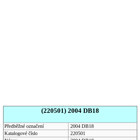
(220501) 2004 DB18
Předběžné označení
2004 DB18
Katalogové číslo
220501