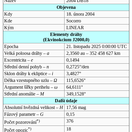
Název
2004 DB18
Objevena
Kdy
18. února 2004
Kde
Socorro
Kým
LINEAR
Elementy dráhy
(Ekvinokcium J2000,0)
Epocha
21. listopadu 2025 0:00:00 UTC
Velká poloosa dráhy –
a
2,3560 au – 352 458 627 km
Excentricita –
e
0,1494
Střední denní pohyb –
n
0,2725°/den
Sklon dráhy k ekliptice –
i
3,4827°
Délka vzestupného uzlu –
Ω
115,6526°
Argument šířky perihelu –
ω
64,6111°
Střední anomálie –
M
349,1528°
Další údaje
Absolutní hvězdná velikost –
H
17,56 mag
Fázový parametr –
G
0,15
*)
376
Počet pozorování
*)
18
Počet opozic