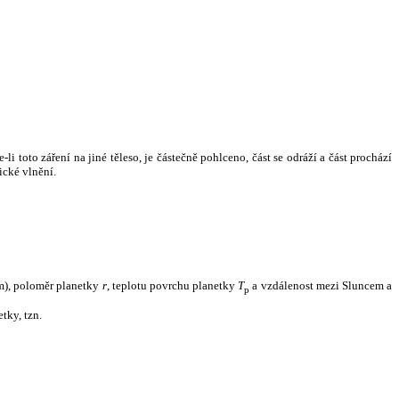
i toto záření na jiné těleso, je částečně pohlceno, část se odráží a část prochází
ické vlnění.
m), poloměr planetky
r
, teplotu povrchu planetky
T
a vzdálenost mezi Sluncem a
p
tky, tzn.