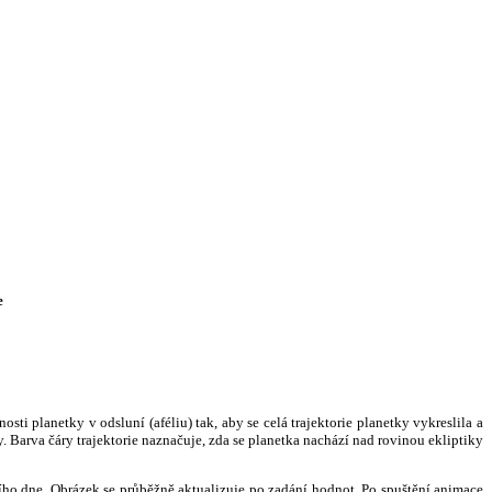
e
i planetky v odsluní (aféliu) tak, aby se celá trajektorie planetky vykreslila a
. Barva čáry trajektorie naznačuje, zda se planetka nachází nad rovinou ekliptiky
ního dne. Obrázek se průběžně aktualizuje po zadání hodnot. Po spuštění animace