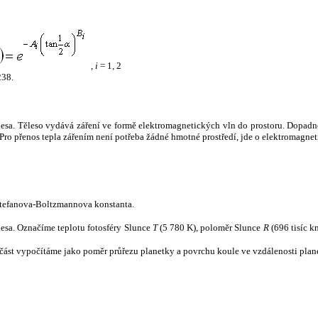
,
i
= 1, 2
238.
tělesa. Těleso vydává záření ve formě elektromagnetických vln do prostoru. Dopadne-l
u. Pro přenos tepla zářením není potřeba žádné hmotné prostředí, jde o elektromagnet
tefanova-Boltzmannova konstanta.
tělesa. Označíme teplotu fotosféry Slunce
T
(5 780 K), poloměr Slunce
R
(696 tisíc k
část vypočítáme jako poměr průřezu planetky a povrchu koule ve vzdálenosti plane