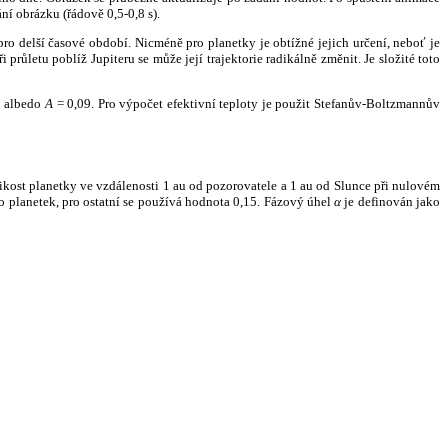
ní obrázku (řádově 0,5-0,8 s).
ro delší časové období. Nicméně pro planetky je obtížné jejich určení, neboť je
růletu poblíž Jupiteru se může její trajektorie radikálně změnit. Je složité toto
o albedo
A
= 0,09. Pro výpočet efektivní teploty je použit Stefanův-Boltzmannův
kost planetky ve vzdálenosti 1 au od pozorovatele a 1 au od Slunce při nulovém
planetek, pro ostatní se používá hodnota 0,15. Fázový úhel
α
je definován jako