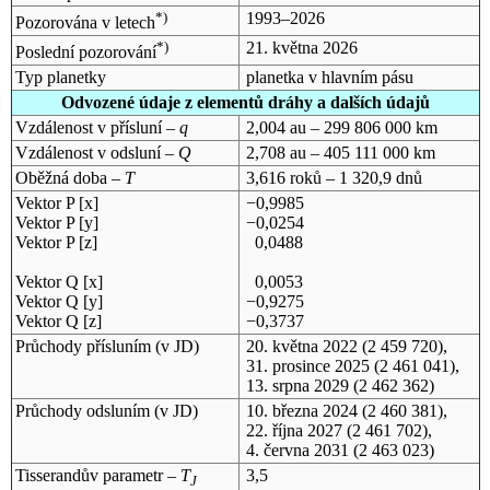
*)
1993–2026
Pozorována v letech
*)
21. května 2026
Poslední pozorování
Typ planetky
planetka v hlavním pásu
Odvozené údaje z elementů dráhy a dalších údajů
Vzdálenost v přísluní –
q
2,004 au – 299 806 000 km
Vzdálenost v odsluní –
Q
2,708 au – 405 111 000 km
Oběžná doba –
T
3,616 roků – 1 320,9 dnů
Vektor P [x]
−0,9985
Vektor P [y]
−0,0254
Vektor P [z]
0,0488
Vektor Q [x]
0,0053
Vektor Q [y]
−0,9275
Vektor Q [z]
−0,3737
Průchody přísluním (v
JD
)
20. května 2022
(2 459 720),
31. prosince 2025
(2 461 041),
13. srpna 2029
(2 462 362)
Průchody odsluním (v
JD
)
10. března 2024
(2 460 381),
22. října 2027
(2 461 702),
4. června 2031
(2 463 023)
Tisserandův parametr –
T
3,5
J