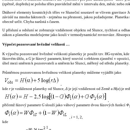
(zpětně, dopředu) se poloha těles pravidelně mění v intervalu den, měsíc nebo ro
Dráhové elementy kosmických těles ve Sluneční soustavě se vlivem gravitace Jup
závislé na mnoha faktorech - zejména na přesnosti, jakou požadujeme. Planetka se
obecně určit. Chyba narůstá s časem.
U přísluní a odsluní se zobrazuje vzdálenost objektu od Slunce, rychlost a od
zákon a planetku modelujeme jako kouli v termodynamické rovnováze. Absorpce 
Výpočet pozorované hvězdné velikosti …
K výpočtu pozorované hvězdné velikosti planetky je použit tzv. HG-systém, kd
fázovém úhlu, a
G
je fázový parametr, který souvisí s efektem zjasnění v opozic
úhel mezi směrem k pozorovateli a směrem ke Slunci, měřený od středu planetky. 
Průměrnou pozorovanou hvězdnou velikost planetky můžeme vyjádřit jako
,
kde
r
je vzdálenost planetky od Slunce,
Δ
je její vzdálenost od Země a
H
(
α
) je r
,
přičemž fázový parametr
G
slouží jako váhový parametr dvou fázových funkcí
Φ
,
i
= 1, 2,
kde