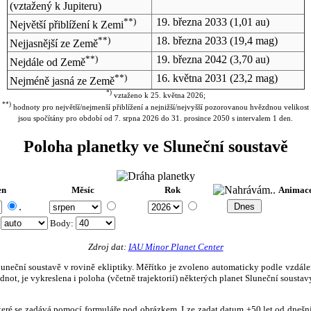
(vztažený k Jupiteru)
**)
19. března 2033
(1,01 au)
Největší přiblížení k Zemi
**)
18. března 2033
(19,4 mag)
Nejjasnější ze Země
**)
19. března 2042
(3,70 au)
Nejdále od Země
**)
16. května 2031
(23,2 mag)
Nejméně jasná ze Země
*)
vztaženo k 25. května 2026;
**)
hodnoty pro největší/nejmenší přiblížení a nejnižší/nejvyšší pozorovanou hvězdnou velikost
jsou spočítány pro období od 7. srpna 2026 do 31. prosince 2050 s intervalem 1 den.
Poloha planetky ve Sluneční soustavě
en
Měsíc
Rok
Animac
.
:
Body
:
Zdroj dat:
IAU Minor Planet Center
eční soustavě v rovině ekliptiky. Měřítko je zvoleno automaticky podle vzdálenost
not, je vykreslena i poloha (včetně trajektorií) některých planet Sluneční soustavy
, které se zadává pomocí formuláře pod obrázkem. Lze zadat datum ±50 let od dneš