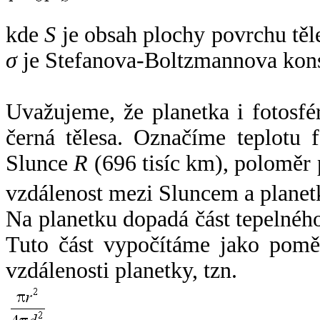
kde
S
je obsah plochy povrchu těl
σ
je Stefanova-Boltzmannova kons
Uvažujeme, že planetka i fotosfér
černá tělesa. Označíme teplotu 
Slunce
R
(696 tisíc km), poloměr
vzdálenost mezi Sluncem a plane
Na planetku dopadá část tepelnéh
Tuto část vypočítáme jako pomě
vzdálenosti planetky, tzn.