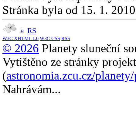
Stránka byla od 15. 1. 201
RS
W3C
XHTML 1.0
W3C
CSS
RSS
© 2026
Planety sluneční so
Vytištěno ze stránky projek
(
astronomia.zcu.cz/planety
Nahrávám...