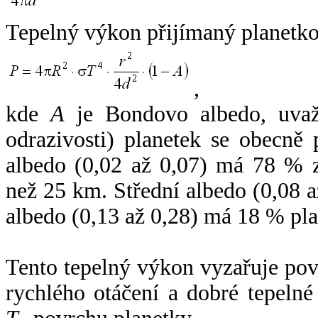
Tepelný výkon přijímaný planetko
,
kde
A
je Bondovo albedo, uvaž
odrazivosti) planetek se obecně
albedo (0,02 až 0,07) má 78 % z
než 25 km. Střední albedo (0,08 
albedo (0,13 až 0,28) má 18 % pla
Tento tepelný výkon vyzařuje po
rychlého otáčení a dobré tepelné