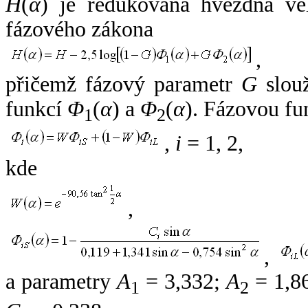
H
(
α
) je redukovaná hvězdná vel
fázového zákona
,
přičemž fázový parametr
G
slouž
funkcí
Φ
(
α
) a
Φ
(
α
). Fázovou fu
1
2
,
i
= 1, 2,
kde
,
,
a parametry
A
= 3,332;
A
= 1,8
1
2