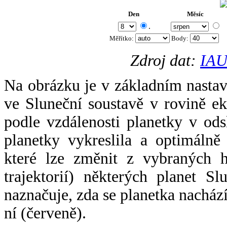
Den
Měsíc
.
Měřítko:
Body
:
Zdroj dat:
IAU
Na obrázku je v základním nastav
ve Sluneční soustavě v rovině ek
podle vzdálenosti planetky v odsl
planetky vykreslila a optimálně
které lze změnit z vybraných h
trajektorií) některých planet Sl
naznačuje, zda se planetka nacház
ní (červeně).