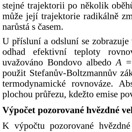
stejné trajektorii po několik oběh
může její trajektorie radikálně zm
narůstá s časem.
U přísluní a odsluní se zobrazuje
odhad efektivní teploty rovno
uvažováno Bondovo albedo
A
= 
použit Stefanův-Boltzmannův zák
termodynamické rovnováze. Abs
plochou průřezu, kdežto emise po
Výpočet pozorované hvězdné ve
K výpočtu pozorované hvězdné v