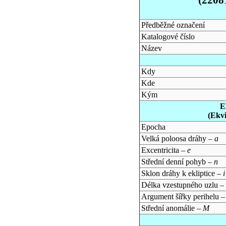
Předběžné označení
Katalogové číslo
Název
Kdy
Kde
Kým
E
(Ekv
Epocha
Velká poloosa dráhy –
a
Excentricita –
e
Střední denní pohyb –
n
Sklon dráhy k ekliptice –
i
Délka vzestupného uzlu –
Argument šířky perihelu 
Střední anomálie –
M