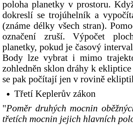
poloha planetky v prostoru. Kdy
dokreslí se trojúhelník a vypoč
(známe délky všech stran). Pomo
označení zruší. Výpočet ploch
planetky, pokud je časový interval
Body lze vybrat i mimo trajekto
zohledněn sklon dráhy k ekliptice
se pak počítají jen v rovině eklipti
Třetí Keplerův zákon
"
Poměr druhých mocnin oběžných
třetích mocnin jejich hlavních pol