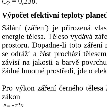
C
= 0,238.
2
Výpočet efektivní teploty plan
Sálání (záření) je přirozená vla
energie tělesa. Těleso vydává zá
prostoru. Dopadne-li toto záření n
se odráží a část prochází tělesem
závisí na jakosti a barvě povrch
žádné hmotné prostředí, jde o ele
Pro výkon záření černého tělesa
zákon