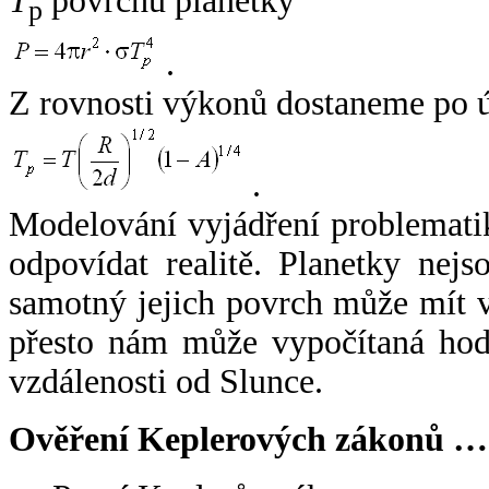
T
povrchu planetky
p
.
Z rovnosti výkonů dostaneme po 
.
Modelování vyjádření problemati
odpovídat realitě. Planetky nejso
samotný jejich povrch může mít v
přesto nám může vypočítaná hodn
vzdálenosti od Slunce.
Ověření Keplerových zákonů …