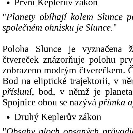
První Keplerův zákon
"
Planety obíhají kolem Slunce p
společném ohnisku je Slunce.
"
Poloha Slunce je vyznačena 
čtvereček znázorňuje polohu pr
zobrazeno modrým čtverečkem. Če
Bod na eliptické trajektorii, v n
přísluní
, bod, v němž je planet
Spojnice obou se nazývá
přímka a
Druhý Keplerův zákon
"
Obsahy ploch opsaných průvodič