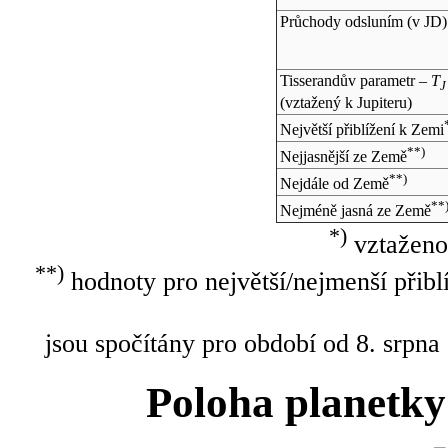
Průchody odsluním (v
JD
)
Tisserandův parametr –
T
J
(vztažený k Jupiteru)
Největší přiblížení k Zemi
**)
Nejjasnější ze Země
**)
Nejdále od Země
**
Nejméně jasná ze Země
*)
vztaženo
**)
hodnoty pro největší/nejmenší přibl
jsou spočítány pro období od 8. srpna
Poloha planetky