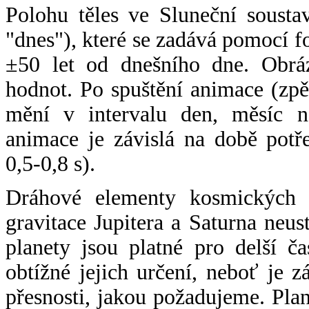
Polohu těles ve Sluneční sousta
"dnes"), které se zadává pomocí 
±50 let od dnešního dne. Obráz
hodnot. Po spuštění animace (zpě
mění v intervalu den, měsíc ne
animace je závislá na době potř
0,5-0,8 s).
Dráhové elementy kosmických t
gravitace Jupitera a Saturna neu
planety jsou platné pro delší č
obtížné jejich určení, neboť je 
přesnosti, jakou požadujeme. Pla