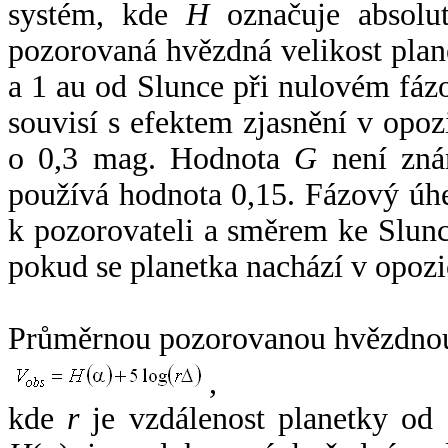
systém, kde
H
označuje absolut
pozorovaná hvězdná velikost plan
a 1 au od Slunce při nulovém fá
souvisí s efektem zjasnění v opoz
o 0,3 mag. Hodnota
G
není zná
používá hodnota 0,15. Fázový úh
k pozorovateli a směrem ke Slunc
pokud se planetka nachází v opozi
Průměrnou pozorovanou hvězdnou 
,
kde
r
je vzdálenost planetky od