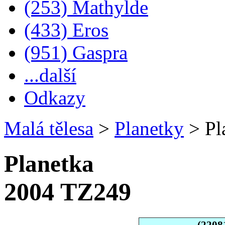
(253) Mathylde
(433) Eros
(951) Gaspra
...další
Odkazy
Malá tělesa
>
Planetky
>
Pl
Planetka
2004 TZ249
(2208