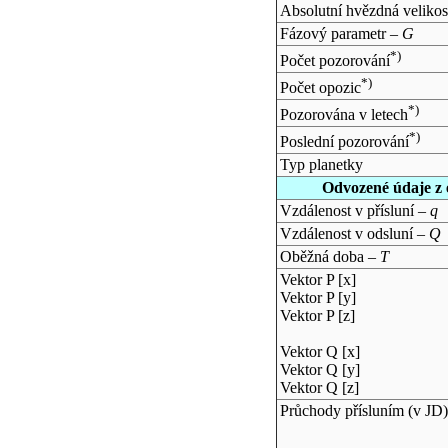
Absolutní hvězdná velikos
Fázový parametr –
G
*)
Počet pozorování
*)
Počet opozic
*)
Pozorována v letech
*)
Poslední pozorování
Typ planetky
Odvozené údaje z 
Vzdálenost v přísluní –
q
Vzdálenost v odsluní –
Q
Oběžná doba –
T
Vektor P [x]
Vektor P [y]
Vektor P [z]
Vektor Q [x]
Vektor Q [y]
Vektor Q [z]
Průchody přísluním (v
JD
)