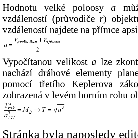
Hodnotu velké poloosy
a
může
vzdáleností (průvodiče
r
) objekt
vzdáleností najdete na přímce apsi
Vypočítanou velikost
a
lze zkont
nachází dráhové elementy plane
pomocí třetího Keplerova zák
zobrazená v levém horním rohu o
Stránka byla naposledy edi